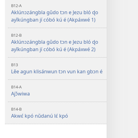
B12-A
Aklúnɔzángbla gǔdo tɔn e Jezu bló ɖo
ayǐkúngban jí cóbó kú é (Akpáxwé 1)
B12-B
Aklúnɔzángbla gǔdo tɔn e Jezu bló ɖo
ayǐkúngban jí cóbó kú é (Akpáxwé 2)
B13
Lěe agun klisánwun tɔn vun kan gbɔn é
B14-A
Ajɔ̌wiwa
B14-B
Akwɛ́ kpó nǔdanú lɛ́ kpó