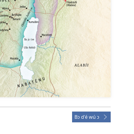
Bɔ d'é wú ɔ