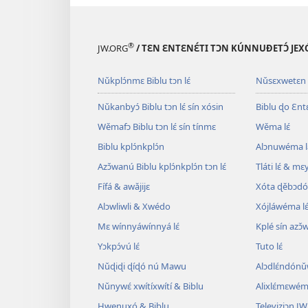
®
JW.ORG
/ TƐN ƐNTƐNƐ́TI TƆN KÚNNUƉETƆ́ JEXÓ
Nǔkplɔ́nmɛ Biblu tɔn lɛ́
Nǔsɛxwetɛn
Nǔkanbyɔ́ Biblu tɔn lɛ́ sín xósin
Biblu ɖo Ɛntɛn
Wěmafɔ Biblu tɔn lɛ́ sín tínmɛ
Wěma lɛ́
Biblu kplɔ́nkplɔ́n
Alɔnuwéma l
Azɔ̌wanú Biblu kplɔ́nkplɔ́n tɔn lɛ́
Tláti lɛ́ & mɛ
Fífá & awǎjijɛ
Xóta ɖěbɔdó
Alɔwliwli & Xwédo
Xójláwéma lɛ
Mɛ wínnyáwínnyá lɛ́
Kplé sín azɔ̌
Yɔkpɔ́vú lɛ́
Tuto lɛ́
Nǔɖiɖi ɖíɖó nú Mawu
Alɔdlɛ́ndónǔ
Nǔnywɛ́ xwítíxwítí & Biblu
Alixlɛ́mɛwéma
Hwenuxó & Biblu
Televiziɔn JW