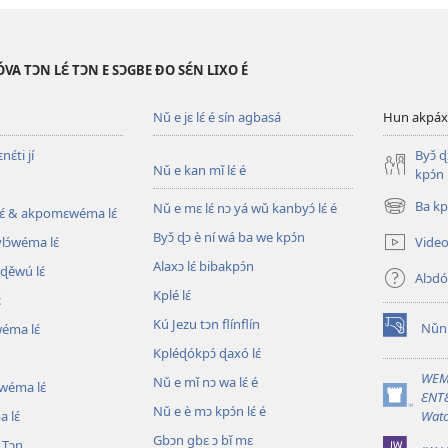
VA TƆN LƐ́ TƆN E SƆGBE ƉO SƐ́N LIXO É
Nǔ e jɛ lɛ́ é sín agbasá
Hun akpáxwé
ɛ́ti jí
Byɔ̌ 
Nǔ e kan mǐ lɛ́ é
kpɔ́n
Ba kpl
Nǔ e mɛ lɛ́ nɔ yá wǔ kanbyɔ́ lɛ́ é
ɛ́ & akpomɛwéma lɛ́
(opens
new
Byɔ̌ ɖɔ è ní wá ba we kpɔ́n
Video 
ylɔ́wéma lɛ́
window)
Alaxɔ lɛ́ bibakpɔ́n
ɖěwú lɛ́
Alɔdó
Kplé lɛ́
́
Kú Jezu tɔn flínflín
Nǔní
wéma lɛ́
(opens
Kpléɖókpɔ́ ɖaxó lɛ́
new
window)
WEM
Nǔ e mǐ nɔ wa lɛ́ é
wéma lɛ́
ƐNTƐ
(opens
Nǔ e è mɔ kpɔ́n lɛ́ é
 lɛ́
Watc
new
Gbɔn gbɛ ɔ bǐ mɛ
window)
 Tɔn