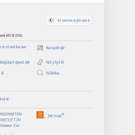
Sɔ́ sinmɛ e jló we é
 élɔ́ lɛ́ tlɔlɔ
ɖɔ è ní wá ba we
Ba kplé ɖé
(opens
new
window)
éɖókpɔ́ ɖaxó ɖé
Nǔ yɔ̌yɔ́ lɛ́
lɛ́
Nǔbiba
ná lɛ́
ASƐXWETƐN
®
JW Hub
(opens
NƐTI JÍ TƆN
new
htower Tɔn
window)