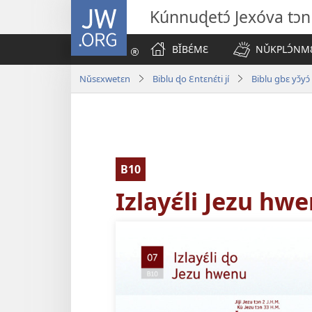
JW.ORG
Kúnnuɖetɔ́ Jexóva tɔn 
BǏBƐ́MƐ
NǓKPLƆ́NMƐ
Nǔsɛxwetɛn
Biblu ɖo Ɛntɛnɛ́ti jí
Biblu gbɛ yɔ̌yɔ́
B10
Izlayɛ́li Jezu hw