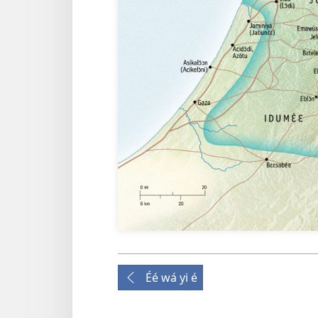
Éé wá yi é