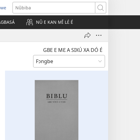
owe
Nǔbiba
 AGBASÁ
NǓ E KAN MǏ LƐ́ É
GBE E MƐ A SIXÚ XA DÓ É