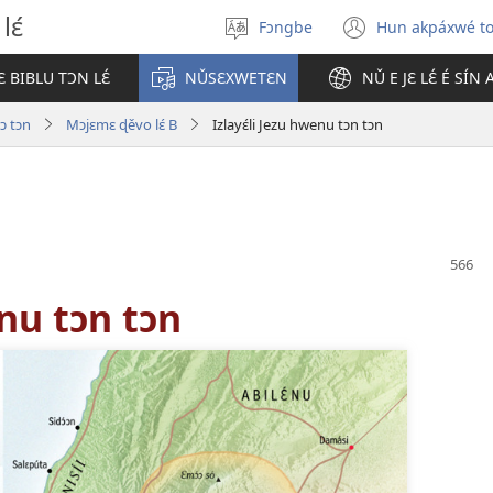
lɛ́
Fɔngbe
Hun akpáxwé t
Sɔ́
(opens
gbe
new
 BIBLU TƆN LƐ́
NǓSƐXWETƐN
NǓ E JƐ LƐ́ É SÍN
ɖokpó
window)
 ɔ tɔn
Mɔjɛmɛ ɖěvo lɛ́ B
Izlayɛ́li Jezu hwenu tɔn tɔn
enu tɔn tɔn