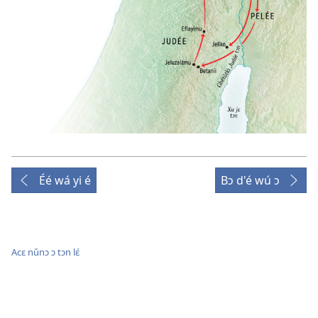
Éé wá yi é
Bɔ d'é wú ɔ
Acɛ nǔnɔ ɔ tɔn lɛ́