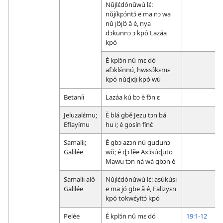
Nǔjlɛ́dónǔwú lɛ́:
nǔjíkpɔ́ntɔ́ e ma nɔ wa
nǔ jlɔ́jlɔ́ ǎ é, nya
dɔkunnɔ ɔ kpó Lazáa
kpó
É kplɔ́n nǔ mɛ dó
afɔklɛ́nnú, hwɛsɔ́kɛmɛ
kpó nǔɖiɖi kpó wú
Betaníi
Lazáa kú bɔ è fɔ́n ɛ
Jeluzalɛ́mu;
È blá gbě Jezu tɔn bá
Eflayímu
hu i; é gosín fínɛ́
Samalíi;
É gbɔ azɔn nú gudunɔ
Galilée
wǒ; é ɖɔ lěe Axɔ́súɖuto
Mawu tɔn ná wá gbɔn é
Samalíi alǒ
Nǔjlɛ́dónǔwú lɛ́: asúkúsi
Galilée
e ma jó gbe ǎ é, Falizyɛn
kpó tokwɛ́yítɔ́ kpó
Pelée
É kplɔ́n nǔ mɛ dó
19:1-12