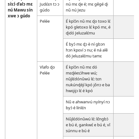
sísɔ́ d’alɔ mɛ
Judɛ́ɛn tɔ ɔ
nú mɛ ɖe é; mɛ gěgé ɖi
nú Mawu sín
gúdo
nǔ nú Jezu
xwe ɔ gúdo
Pelée
É kplɔ́n nǔ mɛ ɖo toxo lɛ́
kpó gletoxo lɛ́ kpó mɛ, é
ɖidó Jeluzalɛ́mu
É byɔ́ mɛ ɖɔ è ní gbɔn
hɔn kpɛví ɔ nu; é ná alě
dó Jeluzalɛ́mu tamɛ
Vlafo ɖo
É kplɔ́n nǔ mɛ dó
Pelée
mɛɖéesɔ́hwe wú;
nǔjlɛ́dónǔwú lɛ́: tɛn
nukúnɖéjí kpó jǒnɔ e ba
hwɛjijɔ lɛ́ é kpó
Nǔ e ahwanvú nyínyí nɔ
byɔ́ é línlɛ́n
Nǔjlɛ́dónǔwú lɛ́: lɛ̌ngbɔ́
e bú é, gankwɛ́ e bú é, vǐ
súnnu e bú é