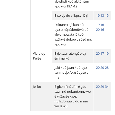
alɔwlíwlí kpó alɔtúntún
kpó wú 19:1-12
É xo ɖɛ dó vǐ kpɛví lɛ́ jí
19:13-15
Dɔkunnɔ ɖé kan nǔ
19:16–
byɔ́ ɛ; nǔjlɛ́dónǔwú dó
20:16
vǐwunzɔ́watɔ́ lɛ́ kpó
azɔ̌kwɛ́ ɖokpó ɔ súsú mɛ
kpó wú
Vlafo ɖo
É ɖɔ azɔn atɔngɔ́ ɔ ɖɔ
20:17-19
Pelée
émí ná kú
Jaki kpó Jaan kpó byɔ́
20:20-28
tɛnmɛ ɖo Axɔ́súɖuto ɔ
mɛ
Jelíko
É gbɔn fínɛ́ dín, é gbɔ
20:29-34
azɔn nú nukúntɔ́nnɔ we;
é yi Zacée xwé;
nǔjlɛ́dónǔwú dó mǐnu
wǒ lɛ́ wú