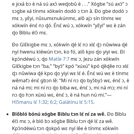
e jɛxá bɔ è ná sú axɔ́ weɖobǔ é . . .” Xógbe “sú axɔ́” ɔ
sɔgbe xá tínmɛ xókwín dodó ɔ tɔn ǎ. Ðo gbe dodó ɔ
mɛ ɔ, yɛ̌yi, nǔsumɛnukúnmɛ, alǒ ajɔ sín tínmɛ wɛ
xókwín énɛ́ nɔ ɖó. Énɛ́ wú ɔ, xókwín “yɛ̌yi” wɛ è zán
ɖo Biblu élɔ́ mɛ.
Ðo Glɛ̌kigbe mɛ ɔ, xókwín ɖé lɛ́ nɔ xlɛ́ ɖɔ nǔwiwa ɖé
nyí hwenu kléwún tɔn, ko fó, alǒ kpo ɖo yiyi wɛ. Ði
kpɔ́ndéwú ɔ, ɖo
Matíe 7:7
mɛ ɔ, Jezu zán xókwín
Glɛ̌kigbe tɔn “ba,” “byɔ́” kpó “xúxú” kpó ɖěɖěe nɔ xlɛ́
ɖɔ nǔwiwa ɖé kpo ɖo yiyi wɛ lɛ́ é. Énɛ́ wú wɛ è tínmɛ
wěmafɔ énɛ́ gbɔn lě: “Mi ní nɔ ɖo byɔ̌byɔ́ wɛ, énɛ́ ɔ, è
ná ná mi; mi ní nɔ ɖo biba wɛ, énɛ́ ɔ, mi ná mɔ; mi ní
nɔ ɖo hɔn xúxú wɛ, énɛ́ ɔ, è ná hun nú mi.”—
Hlɔ̌manu lɛ́ 1:32;
6:2;
Galátinu lɛ́ 5:15
.
Blǒbló bónú xógbe Biblu tɔn lɛ́ ní za wě.
Ðo Biblu
élɔ́ mɛ ɔ, è bló bɔ xógbe Biblu tɔn ɖé lɛ́ za wě.
Kpɔ́ndéwú tɔn ɖokpó wɛ nyí lěe è tínmɛ xókwín