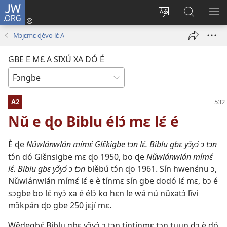
JW.ORG
Hun
akpáxwé
Ɖyɔ̌
Nǔbiba
XLƐ
towe
gbe
ɖo
NǓ
Mɔjɛmɛ ɖěvo lɛ́ A
(opens
e
JW.ORG
E
new
mɛ
jí
Ɖ'É
GBE E MƐ A SIXÚ XA DÓ É
window)
tɛn
MƐ
Ɛntɛnɛ́ti
LƐ́
tɔn
É
A2
ɔ
ɖe
Nǔ e ɖo Biblu élɔ́ mɛ lɛ́ é
é
È ɖe
Nǔwlánwlán mímɛ́ Glɛ̌kigbe tɔn lɛ́. Biblu gbɛ yɔ̌yɔ́ ɔ tɔn
tɔ́n dó Glɛ̌nsigbe mɛ ɖo 1950, bo ɖe
Nǔwlánwlán mímɛ́
lɛ́. Biblu gbɛ yɔ̌yɔ́ ɔ tɔn
blěbú tɔ́n ɖo 1961. Sín hwenɛ́nu ɔ,
Nǔwlánwlán mímɛ́ lɛ́ e è tínmɛ sín gbe dodó lɛ́ mɛ, bɔ é
sɔgbe bo lɛ́ nyɔ́ xa é élɔ́ ko hɛn le wá nú nǔxatɔ́ lǐvi
mɔ̌kpán ɖo gbe 250 jɛjí mɛ.
Wěɖegbɛ́ Biblu gbɛ yɔ̌yɔ́ ɔ tɔn tíntínmɛ tɔn tuun ɖɔ è ɖó