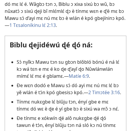
dó mɛ lɛ́ é. Wǎgbɔ tɔn ɔ, Biblu ɔ xixa sixú bɔ wǔ, bɔ
nǔxatɔ́ ɔ sixú ɖeji bǐ mlɛ́mlɛ́ ɖɔ è tínmɛ wɛn e ɖ’é mɛ bɔ
Mawu sɔ́ d’ayi mɛ nú mɛ bɔ è wlán é kpó gbejíninɔ kpó.
—
1 Tɛsaloníkinu lɛ́ 2:13
.
Biblu ɖejidéwú ɖé ɖó ná:
Sɔ́ nyǐkɔ Mawu tɔn su gbɔn blǒbló bónú é ná lɛ́
kɔ wá tɛn e mɛ é ko ɖe ɖ’ayǐ ɖo Nǔwlánwlán
mímɛ́ lɛ́ mɛ é gblamɛ.—
Matíe 6:9
.
Ðe wɛn dodó e Mawu sɔ́ dó ayi mɛ nú mɛ lɛ́ bɔ
yě wlán é tɔ́n kpó gbesisɔ kpó.—
2 Timɔtée 3:16
.
Tínmɛ nukɛgbe lɛ́ blǔju tɔn, ényí gbe e mɛ
tínmɛ dó wɛ è ɖe é yí gbe bɔ è sixú wa mɔ̌ ɔ nɛ́.
Ðe tínmɛ e xókwín ɖé alǒ nukɛgbe ɖé ɖó
tawun é tɔ́n, ényí blǔju tɔn ná sló kɔ nú tínmɛ