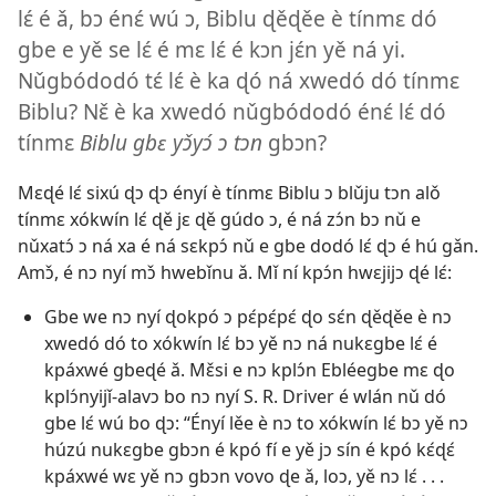
lɛ́ é ǎ, bɔ énɛ́ wú ɔ, Biblu ɖěɖěe è tínmɛ dó
gbe e yě se lɛ́ é mɛ lɛ́ é kɔn jɛ́n yě ná yi.
Nǔgbódodó tɛ́ lɛ́ è ka ɖó ná xwedó dó tínmɛ
Biblu? Nɛ̌ è ka xwedó nǔgbódodó énɛ́ lɛ́ dó
tínmɛ
Biblu gbɛ yɔ̌yɔ́ ɔ tɔn
gbɔn?
Mɛɖé lɛ́ sixú ɖɔ ɖɔ ényí è tínmɛ Biblu ɔ blǔju tɔn alǒ
tínmɛ xókwín lɛ́ ɖě jɛ ɖě gúdo ɔ, é ná zɔ́n bɔ nǔ e
nǔxatɔ́ ɔ ná xa é ná sɛkpɔ́ nǔ e gbe dodó lɛ́ ɖɔ é hú gǎn.
Amɔ̌, é nɔ nyí mɔ̌ hwebǐnu ǎ. Mǐ ní kpɔ́n hwɛjijɔ ɖé lɛ́:
Gbe we nɔ nyí ɖokpó ɔ pɛ́pɛ́pɛ́ ɖo sɛ́n ɖěɖěe è nɔ
xwedó dó to xókwín lɛ́ bɔ yě nɔ ná nukɛgbe lɛ́ é
kpáxwé gbeɖé ǎ. Mɛ̌si e nɔ kplɔ́n Ebléegbe mɛ ɖo
kplɔ́nyijǐ-alavɔ bo nɔ nyí S. R. Driver é wlán nǔ dó
gbe lɛ́ wú bo ɖɔ: “Ényí lěe è nɔ to xókwín lɛ́ bɔ yě nɔ
húzú nukɛgbe gbɔn é kpó fí e yě jɔ sín é kpó kɛ́ɖɛ́
kpáxwé wɛ yě nɔ gbɔn vovo ɖe ǎ, loɔ, yě nɔ lɛ́ . . .