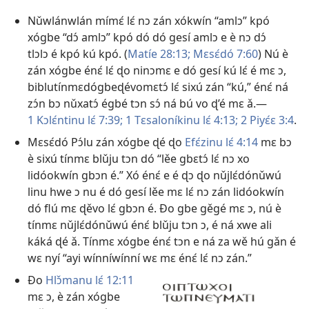
Nǔwlánwlán mímɛ́ lɛ́ nɔ zán xókwín “amlɔ” kpó
xógbe “dɔ́ amlɔ” kpó dó dó gesí amlɔ e è nɔ dɔ́
tlɔlɔ é kpó kú kpó. (
Matíe 28:13;
Mɛsɛ́dó 7:60
) Nú è
zán xógbe énɛ́ lɛ́ ɖo ninɔmɛ e dó gesí kú lɛ́ é mɛ ɔ,
biblutínmɛdógbeɖévomɛtɔ́ lɛ́ sixú zán “kú,” énɛ́ ná
zɔ́n bɔ nǔxatɔ́ égbé tɔn sɔ́ ná bú vo ɖ’é mɛ ǎ.—
1 Kɔlɛ́ntinu lɛ́ 7:39;
1 Tɛsaloníkinu lɛ́ 4:13;
2 Piyɛ́ɛ 3:4
.
Mɛsɛ́dó Pɔ́lu zán xógbe ɖé ɖo
Efɛ́zinu lɛ́ 4:14
mɛ bɔ
è sixú tínmɛ blǔju tɔn dó “lěe gbɛtɔ́ lɛ́ nɔ xo
lidóokwín gbɔn é.” Xó énɛ́ e é ɖɔ ɖo nǔjlɛ́dónǔwú
linu hwe ɔ nu é dó gesí lěe mɛ lɛ́ nɔ zán lidóokwín
dó flú mɛ ɖěvo lɛ́ gbɔn é. Ðo gbe gěgé mɛ ɔ, nú è
tínmɛ nǔjlɛ́dónǔwú énɛ́ blǔju tɔn ɔ, é ná xwe ali
káká ɖé ǎ. Tínmɛ xógbe énɛ́ tɔn e ná za wě hú gǎn é
wɛ nyí “ayi wínníwínní wɛ mɛ énɛ́ lɛ́ nɔ zán.”
Ðo
Hlɔ̌manu lɛ́ 12:11
mɛ ɔ, è zán xógbe