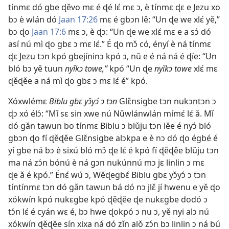
tínmɛ dó gbe ɖěvo mɛ é ɖé lɛ́ mɛ ɔ, è tínmɛ ɖɛ e Jezu xo
bɔ è wlán dó
Jaan 17:26
mɛ é gbɔn lě: “Un ɖe we xlɛ́ yě,”
bɔ ɖo
Jaan 17:6
mɛ ɔ, è ɖɔ: “Un ɖe we xlɛ́ mɛ e a sɔ́ dó
así nú mì ɖo gbɛ ɔ mɛ lɛ́.” É ɖo mɔ̌ có, ényí è ná tínmɛ
ɖɛ Jezu tɔn kpó gbejíninɔ kpó ɔ, nǔ e é ná ná é ɖíe: “Un
bló bɔ yě tuun
nyǐkɔ towe,”
kpó “Un ɖe
nyǐkɔ towe
xlɛ́ mɛ
ɖěɖěe a ná mì ɖo gbɛ ɔ mɛ lɛ́ é” kpó.
Xóxwlémɛ
Biblu gbɛ yɔ̌yɔ́ ɔ tɔn
Glɛ̌nsigbe tɔn nukɔntɔn ɔ
ɖɔ xó élɔ́: “Mǐ sɛ sin xwe nú Nǔwlánwlán mímɛ́ lɛ́ ǎ. Mǐ
dó gǎn tawun bo tínmɛ Biblu ɔ blǔju tɔn lěe é nyɔ́ bló
gbɔn ɖo fí ɖěɖěe Glɛ̌nsigbe alɔkpa e è nɔ dó ɖo égbé é
yí gbe ná bɔ è sixú bló mɔ̌ ɖe lɛ́ é kpó fí ɖěɖěe blǔju tɔn
ma ná zɔ́n bónú è ná gɔn nukúnnú mɔ jɛ linlin ɔ mɛ
ɖe ǎ é kpó.” Énɛ́ wú ɔ, Wěɖegbɛ́ Biblu gbɛ yɔ̌yɔ́ ɔ tɔn
tíntínmɛ tɔn dó gǎn tawun bá dó nɔ jlɛ̌ jí hwenu e yě ɖo
xókwín kpó nukɛgbe kpó ɖěɖěe ɖe nukɛgbe dodó ɔ
tɔ́n lɛ́ é cyán wɛ é, bɔ hwe ɖokpó ɔ nu ɔ, yě nyi alɔ nú
xókwín ɖěɖěe sín xixa ná dó zǐn alǒ zɔ́n bɔ linlin ɔ ná bú