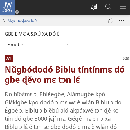
JW.ORG
Hun
akpáxwé
Ɖyɔ̌
Nǔbiba
XLƐ
towe
gbe
ɖo
NǓ
Mɔjɛmɛ ɖěvo lɛ́ A
(opens
e
JW.ORG
E
new
mɛ
jí
Ɖ'É
GBE E MƐ A SIXÚ XA DÓ É
window)
tɛn
MƐ
Ɛntɛnɛ́ti
LƐ́
tɔn
É
A1
ɔ
ɖe
Nǔgbódodó Biblu tíntínmɛ dó
é
gbe ɖěvo mɛ tɔn lɛ́
Ðo bǐbɛ́mɛ ɔ, Ebléegbe, Alámugbe kpó
Glɛ̌kigbe kpó dodó ɔ mɛ wɛ è wlán Biblu ɔ dó.
Égbé ɔ, Biblu ɔ blěbú alǒ akpáxwé tɔn ɖé ko
tíin dó gbe 3000 jɛjí mɛ. Gěgé mɛ e nɔ xa
Biblu ɔ lɛ́ é tɔn se gbe dodó e mɛ è wlán dó