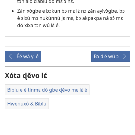
tɔn alǒ d’ablu dó mɛ ɔ nɛ́.
Zán xógbe e bɔkun bɔ mɛ lɛ́ nɔ zán ayǐvɔ̌gbe, bɔ
è sixú mɔ nukúnnú jɛ mɛ, bɔ akpakpa ná sɔ́ mɛ
dó xixa tɔn wú lɛ́ é.
Éé wá yi é
Bɔ d'é wú ɔ
Xóta ɖěvo lɛ́
Biblu e è tínmɛ dó gbe ɖěvo mɛ lɛ́ é
Hwenuxó & Biblu