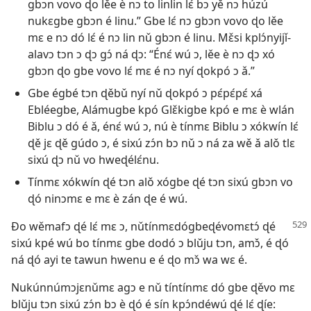
gbɔn vovo ɖo lěe è nɔ to linlin lɛ́ bɔ yě nɔ húzú
nukɛgbe gbɔn é linu.” Gbe lɛ́ nɔ gbɔn vovo ɖo lěe
mɛ e nɔ dó lɛ́ é nɔ lin nǔ gbɔn é linu. Mɛ̌si kplɔ́nyijǐ-
alavɔ tɔn ɔ ɖɔ gɔ́ ná ɖɔ: “Énɛ́ wú ɔ, lěe è nɔ ɖɔ xó
gbɔn ɖo gbe vovo lɛ́ mɛ é nɔ nyí ɖokpó ɔ ǎ.”
Gbe égbé tɔn ɖěbǔ nyí nǔ ɖokpó ɔ pɛ́pɛ́pɛ́ xá
Ebléegbe, Alámugbe kpó Glɛ̌kigbe kpó e mɛ è wlán
Biblu ɔ dó é ǎ, énɛ́ wú ɔ, nú è tínmɛ Biblu ɔ xókwín lɛ́
ɖě jɛ ɖě gúdo ɔ, é sixú zɔ́n bɔ nǔ ɔ ná za wě ǎ alǒ tlɛ
sixú ɖɔ nǔ vo hweɖélɛ́nu.
Tínmɛ xókwín ɖé tɔn alǒ xógbe ɖé tɔn sixú gbɔn vo
ɖó ninɔmɛ e mɛ è zán ɖe é wú.
Ðo wěmafɔ ɖé lɛ́ mɛ ɔ, nǔtínmɛdógbeɖévomɛtɔ́ ɖé
sixú kpé wú bo tínmɛ gbe dodó ɔ blǔju tɔn, amɔ̌, é ɖó
ná ɖó ayi te tawun hwenu e é ɖo mɔ̌ wa wɛ é.
Nukúnnúmɔjɛnǔmɛ agɔ e nǔ tíntínmɛ dó gbe ɖěvo mɛ
blǔju tɔn sixú zɔ́n bɔ è ɖó é sín kpɔ́ndéwú ɖé lɛ́ ɖíe: