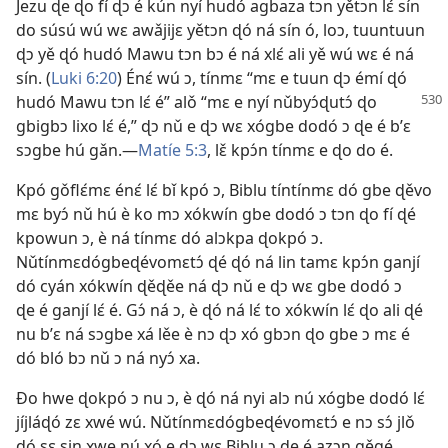
Jezu ɖe ɖo fí ɖɔ é kún nyí hudó agbaza tɔn yětɔn lɛ́ sín
do súsú wú wɛ awǎjijɛ yětɔn ɖó ná sín ó, loɔ, tuuntuun
ɖɔ yě ɖó hudó Mawu tɔn bɔ é ná xlɛ́ ali yě wú wɛ é ná
sín. (
Luki 6:20
) Énɛ́ wú ɔ, tínmɛ “mɛ e tuun ɖɔ émí ɖó
hudó Mawu tɔn lɛ́ é” alǒ
“mɛ e nyí nǔbyɔ́ɖutɔ́ ɖo
gbigbɔ lixo lɛ́ é,” ɖɔ nǔ e ɖɔ wɛ xógbe dodó ɔ ɖe é b’ɛ
sɔgbe hú gǎn.—
Matíe 5:3
, lɛ̌ kpɔ́n tínmɛ e ɖo do é.
Kpó gǒflɛ́mɛ énɛ́ lɛ́ bǐ kpó ɔ, Biblu tíntínmɛ dó gbe ɖěvo
mɛ byɔ́ nǔ hú è ko mɔ xókwín gbe dodó ɔ tɔn ɖo fí ɖé
kpowun ɔ, è ná tínmɛ dó alɔkpa ɖokpó ɔ.
Nǔtínmɛdógbeɖévomɛtɔ́ ɖé ɖó ná lin tamɛ kpɔ́n ganjí
dó cyán xókwín ɖěɖěe ná ɖɔ nǔ e ɖɔ wɛ gbe dodó ɔ
ɖe é ganjí lɛ́ é. Gɔ́ ná ɔ, è ɖó ná lɛ́ to xókwín lɛ́ ɖo ali ɖé
nu b’ɛ ná sɔgbe xá lěe è nɔ ɖɔ xó gbɔn ɖo gbe ɔ mɛ é
dó bló bɔ nǔ ɔ ná nyɔ́ xa.
Ðo hwe ɖokpó ɔ nu ɔ, è ɖó ná nyi alɔ nú xógbe dodó lɛ́
jíjláɖó zɛ xwé wú. Nǔtínmɛdógbeɖévomɛtɔ́ e nɔ sɔ́ jlǒ
dó sɛ sin xwe nú xó e ɖɔ wɛ Biblu ɔ ɖe é azɔn gěgé