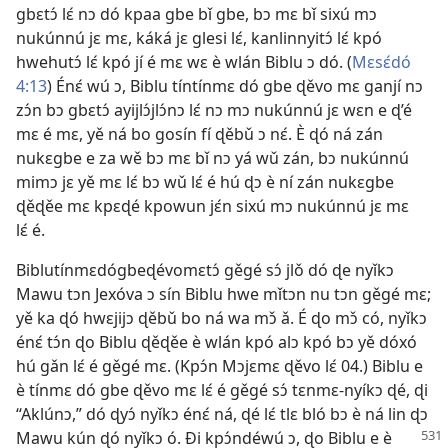
gbɛtɔ́ lɛ́ nɔ dó kpaa gbe bǐ gbe, bɔ mɛ bǐ sixú mɔ
nukúnnú jɛ mɛ, káká jɛ glesi lɛ́, kanlinnyitɔ́ lɛ́ kpó
hwehutɔ́ lɛ́ kpó jí é mɛ wɛ è wlán Biblu ɔ dó. (
Mɛsɛ́dó
4:13
) Énɛ́ wú ɔ, Biblu tíntínmɛ dó gbe ɖěvo mɛ ganjí nɔ
zɔ́n bɔ gbɛtɔ́ ayijlɔ́jlɔ́nɔ lɛ́ nɔ mɔ nukúnnú jɛ wɛn e ɖ’é
mɛ é mɛ, yě ná bo gosín fí ɖěbǔ ɔ nɛ́. È ɖó ná zán
nukɛgbe e za wě bɔ mɛ bǐ nɔ yá wǔ zán, bɔ nukúnnú
mimɔ jɛ yě mɛ lɛ́ bɔ wǔ lɛ́ é hú ɖɔ è ní zán nukɛgbe
ɖěɖěe mɛ kpɛɖé kpowun jɛ́n sixú mɔ nukúnnú jɛ mɛ
lɛ́ é.
Biblutínmɛdógbeɖévomɛtɔ́ gěgé sɔ́ jlǒ dó ɖe nyǐkɔ
Mawu tɔn Jexóva ɔ sín Biblu hwe mǐtɔn nu tɔn gěgé mɛ;
yě ka ɖó hwɛjijɔ ɖěbǔ bo ná wa mɔ̌ ǎ. É ɖo mɔ̌ có, nyǐkɔ
énɛ́ tɔ́n ɖo Biblu ɖěɖěe è wlán kpó alɔ kpó bɔ yě dóxó
hú gǎn lɛ́ é gěgé mɛ. (Kpɔ́n Mɔjɛmɛ ɖěvo lɛ́ 04.) Biblu e
è tínmɛ dó gbe ɖěvo mɛ lɛ́ é gěgé sɔ́ tɛnmɛ-nyíkɔ ɖé, ɖi
“Aklúnɔ,” dó ɖyɔ́ nyǐkɔ énɛ́ ná, ɖé lɛ́ tlɛ bló bɔ è ná lin ɖɔ
Mawu kún ɖó nyǐkɔ ó. Ði kpɔ́ndéwú ɔ, ɖo Biblu e
è