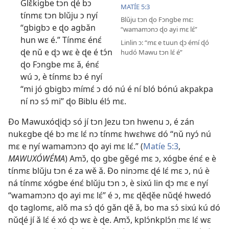
Glɛ̌kigbe tɔn ɖé bɔ
MATÍE 5:3
tínmɛ tɔn blǔju ɔ nyí
Blǔju tɔn ɖo Fɔngbe mɛ:
“gbigbɔ e ɖo agbǎn
“wamamɔnɔ ɖo ayi mɛ lɛ́”
hun wɛ é.” Tínmɛ énɛ́
Linlin ɔ: “mɛ e tuun ɖɔ émí ɖó
ɖe nǔ e ɖɔ wɛ è ɖe é tɔ́n
hudó Mawu tɔn lɛ́ é”
ɖo Fɔngbe mɛ ǎ, énɛ́
wú ɔ, è tínmɛ bɔ é nyí
“mi jó gbigbɔ mímɛ́ ɔ dó nú é ní bló bónú akpakpa
ní nɔ sɔ́ mi” ɖo Biblu élɔ́ mɛ.
Ðo Mawuxóɖiɖɔ só jí tɔn Jezu tɔn hwenu ɔ, é zán
nukɛgbe ɖé bɔ mɛ lɛ́ nɔ tínmɛ hwɛhwɛ dó “nǔ nyɔ́ nú
mɛ e nyí wamamɔnɔ ɖo ayi mɛ lɛ́.” (
Matíe 5:3
,
MAWUXÓWÉMA
) Amɔ̌, ɖo gbe gěgé mɛ ɔ, xógbe énɛ́ e è
tínmɛ blǔju tɔn é za wě ǎ. Ðo ninɔmɛ ɖé lɛ́ mɛ ɔ, nú è
ná tínmɛ xógbe énɛ́ blǔju tɔn ɔ, è sixú lin ɖɔ mɛ e nyí
“wamamɔnɔ ɖo ayi mɛ lɛ́” é ɔ, mɛ ɖěɖěe nǔɖé hwedó
ɖo taglomɛ, alǒ ma sɔ́ ɖó gǎn ɖě ǎ, bo ma sɔ́ sixú kú dó
nǔɖé jí ǎ lɛ́ é xó ɖɔ wɛ è ɖe. Amɔ̌, kplɔ́nkplɔ́n mɛ lɛ́ wɛ