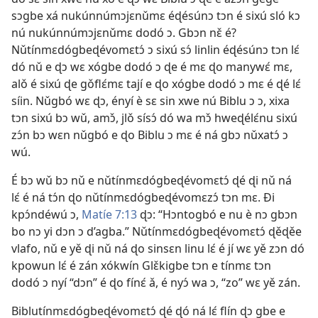
sɔgbe xá nukúnnúmɔjɛnǔmɛ éɖésúnɔ tɔn é sixú sló kɔ
nú nukúnnúmɔjɛnǔmɛ dodó ɔ. Gbɔn nɛ̌ é?
Nǔtínmɛdógbeɖévomɛtɔ́ ɔ sixú sɔ́ linlin éɖésúnɔ tɔn lɛ́
dó nǔ e ɖɔ wɛ xógbe dodó ɔ ɖe é mɛ ɖo manywɛ́ mɛ,
alǒ é sixú ɖe gǒflɛ́mɛ tají e ɖo xógbe dodó ɔ mɛ é ɖé lɛ́
síin. Nǔgbó wɛ ɖɔ, ényí è sɛ sin xwe nú Biblu ɔ ɔ, xixa
tɔn sixú bɔ wǔ, amɔ̌, jlǒ sísɔ́ dó wa mɔ̌ hweɖélɛ́nu sixú
zɔ́n bɔ wɛn nǔgbó e ɖo Biblu ɔ mɛ é ná gbɔ nǔxatɔ́ ɔ
wú.
É bɔ wǔ bɔ nǔ e nǔtínmɛdógbeɖévomɛtɔ́ ɖé ɖi nǔ ná
lɛ́ é ná tɔ́n ɖo nǔtínmɛdógbeɖévomɛzɔ́ tɔn mɛ. Ði
kpɔ́ndéwú ɔ,
Matíe 7:13
ɖɔ: “Hɔntogbó e nu è nɔ gbɔn
bo nɔ yi dɔn ɔ d’agba.” Nǔtínmɛdógbeɖévomɛtɔ́ ɖěɖěe
vlafo, nǔ e yě ɖi nǔ ná ɖo sinsɛn linu lɛ́ é jí wɛ yě zɔn dó
kpowun lɛ́ é zán xókwín Glɛ̌kigbe tɔn e tínmɛ tɔn
dodó ɔ nyí “dɔn” é ɖo fínɛ́ ǎ, é nyɔ́ wa ɔ, “zo” wɛ yě zán.
Biblutínmɛdógbeɖévomɛtɔ́ ɖé ɖó ná lɛ́ flín ɖɔ gbe e