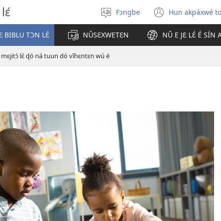
lɛ́
Fɔngbe
Hun akpáxwé t
Sɔ́
(opens
gbe
new
 BIBLU TƆN LƐ́
NǓSƐXWETƐN
NǓ E JƐ LƐ́ É SÍN
ɖokpó
window)
mɛjitɔ́ lɛ́ ɖó ná tuun dó vǐhɛntɛn wú é