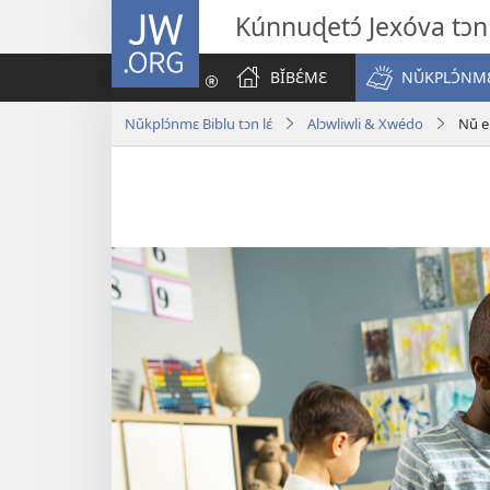
JW.ORG
Kúnnuɖetɔ́ Jexóva tɔn 
BǏBƐ́MƐ
NǓKPLƆ́NMƐ
Nǔkplɔ́nmɛ Biblu tɔn lɛ́
Alɔwliwli & Xwédo
Nǔ e 