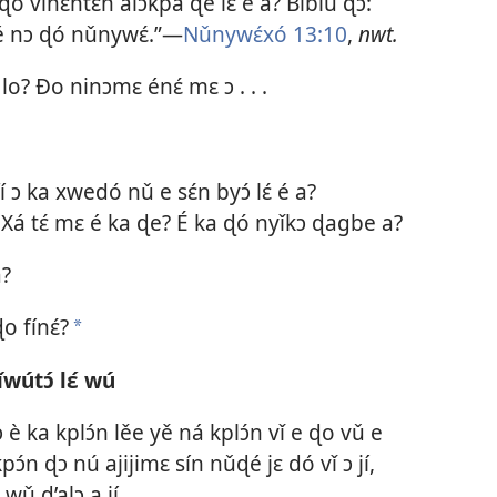
 ɖó vǐhɛntɛn alɔkpa ɖé lɛ́ é ǎ? Biblu ɖɔ:
é nɔ ɖó nǔnywɛ́.”—
Nǔnywɛ́xó 13:10
,
nwt.
lo? Ðo ninɔmɛ énɛ́ mɛ ɔ . . .
fí ɔ ka xwedó nǔ e sɛ́n byɔ́ lɛ́ é a?
 Xá tɛ́ mɛ é ka ɖe? É ka ɖó nyǐkɔ ɖagbe a?
a?
ɖo fínɛ́?
a
útɔ́ lɛ́ wú
ɖɔ è ka kplɔ́n lěe yě ná kplɔ́n vǐ e ɖo vǔ e
kpɔ́n ɖɔ nú ajijimɛ sín nǔɖé jɛ dó vǐ ɔ jí,
 wǔ d’alɔ a jí.