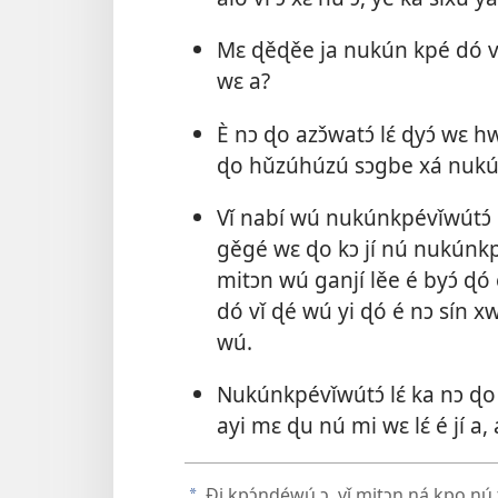
Mɛ ɖěɖěe ja nukún kpé dó vǐ
wɛ a?
È nɔ ɖo azɔ̌watɔ́ lɛ́ ɖyɔ́ wɛ
ɖo hǔzúhúzú sɔgbe xá nukúnkp
Vǐ nabí wú nukúnkpévǐwútɔ́
gěgé wɛ ɖo kɔ jí nú nukúnkp
mitɔn wú ganjí lěe é byɔ́ ɖ
dó vǐ ɖé wú yi ɖó é nɔ sín x
wú.
Nukúnkpévǐwútɔ́ lɛ́ ka nɔ ɖ
ayi mɛ ɖu nú mi wɛ lɛ́ é jí a, al
Ði kpɔ́ndéwú ɔ, vǐ mitɔn ná kpo nú telé
a