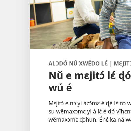
ALƆDÓ NÚ XWÉDO LƐ́ | MƐJITƆ́
Nǔ e mɛjitɔ́ lɛ́ 
wú é
Mɛjitɔ́ e nɔ yi azɔ̌mɛ é ɖé lɛ́ n
su wěmaxɔmɛ yi ǎ lɛ́ é dó vǐhɛn
wěmaxɔmɛ ɖɔhun. Énɛ́ ka ná wa