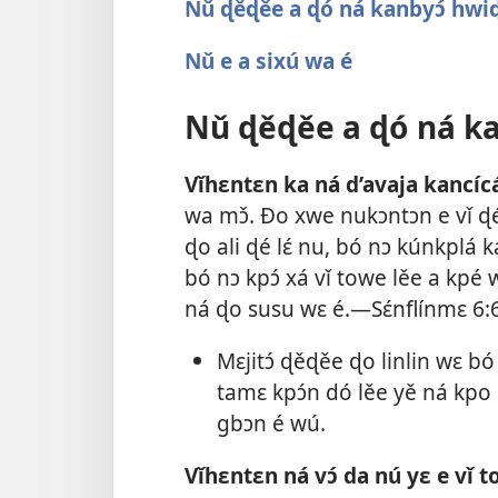
Nǔ ɖěɖěe a ɖó ná kanbyɔ́ hwiɖé
Nǔ e a sixú wa é
Nǔ ɖěɖěe a ɖó ná kan
Vǐhɛntɛn ka ná d’avaja kancíc
wa mɔ̌. Ðo xwe nukɔntɔn e vǐ ɖé
ɖo ali ɖé lɛ́ nu, bó nɔ kúnkplá k
bó nɔ kpɔ́ xá vǐ towe lěe a kpé
ná ɖo susu wɛ é.—
Sɛ́nflínmɛ 6:
Mɛjitɔ́ ɖěɖěe ɖo linlin wɛ bó 
tamɛ kpɔ́n dó lěe yě ná kpo 
gbɔn é wú.
Vǐhɛntɛn ná vɔ́ da nú yɛ e vǐ 