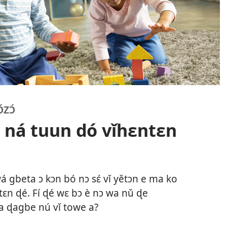
ZƆ́
ɖó ná tuun dó vǐhɛntɛn
ɔ wá gbeta ɔ kɔn bó nɔ sɛ́ vǐ yětɔn e ma ko
tɛn ɖé. Fí ɖé wɛ bɔ è nɔ wa nǔ ɖe
 ɖagbe nú vǐ towe a?