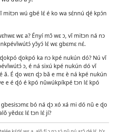
 mitɔn wú gbé lɛ́ é ko wa sɛ́nnú ɖé kpɔ́n
 hwɛhwɛ wɛ a? Ényí mɔ̌ wɛ ɔ, vǐ mitɔn ná nɔ
évǐwútɔ́ yɔ̌yɔ́ lɛ́ wɛ gbɛmɛ nɛ́.
 ɖokpó ɖokpó ka nɔ kpé nukún dó? Nú vǐ
évǐwútɔ́ ɔ, é ná sixú kpé nukún dó vǐ
ó é ǎ. É ɖo wɛn ɖɔ bǎ e mɛ è ná kpé nukún
we e é ɖó é kpó nǔwúkpíkpé tɔn lɛ́ kpó
o gbesisɔmɛ bó ná ɖɔ xó xá mi dó nǔ e ɖo
ǒ yědɛɛ lɛ́ tɔn lɛ́ jí?
e kɛ́ɖɛ́ wɛ a, alǒ fí ɔ nɔ sɔ́ nǔ nú azɔ̌ ɖé lɛ́, b’ɛ