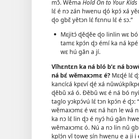
mɔ̌. Wěma
Hold On to Your Kids
lɛ́ é nɔ zán hwenu ɖó kpɔ́ xá yěɖ
ɖo gbɛ̌ yětɔn lɛ́ fɛnnu lɛ́ é sɔ.”
Mɛjitɔ́ ɖěɖěe ɖo linlin wɛ bó 
tamɛ kpɔ́n ɖɔ émí ka ná kpé
wɛ hú gǎn a jí.
Vǐhɛntɛn ka ná bló b’ɛ ná bɔ
ná bɛ́ wěmaxɔmɛ é?
Mɛɖé lɛ́ ɖ
kancícá kpɛví ɖé xá nǔwúkpíkpé 
ɖěbǔ xá ó. Ðěbǔ wɛ é ná bó nyí
taglo yɔkpɔ́vú lɛ́ tɔn kpɔ́n é ɖɔ:
wěmaxɔmɛ é wɛ ná hɛn le wá n
ka nɔ lɛ́ lin ɖɔ é nyɔ́ hú gǎn h
wěmaxɔmɛ ó. Nú a nɔ lin nǔ gbɔ
kplɔ́n vǐ towe sín hwenu e a ji i 