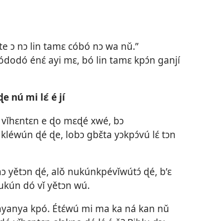
o te ɔ nɔ lin tamɛ cóbó nɔ wa nǔ.”
dodó énɛ́ ayi mɛ, bó lin tamɛ kpɔ́n ganjí
 nú mi lɛ́ é jí
 ɖó vǐhɛntɛn e ɖo mɛɖé xwé, bɔ
léwún ɖé ɖe, lobɔ gbɛ̌ta yɔkpɔ́vú lɛ́ tɔn
numɔ yětɔn ɖé, alǒ nukúnkpévǐwútɔ́ ɖé, b’ɛ
nukún dó vǐ yětɔn wú.
nyanya kpó. Étɛ́wú mi ma ka ná kan nǔ