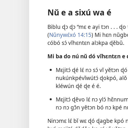
Nǔ e a sixú wa é
Biblu ɖɔ ɖɔ “mɛ e ayi tɔn . . . ɖ
(
Nǔnywɛ́xó 14:15
) Mi hɛn nǔgbó
cóbó sɔ́ vǐhɛntɛn alɔkpa ɖěbǔ.
Mi ba do nú nǔ dó vǐhɛntɛn e ɖe
Mɛjitɔ́ ɖé lɛ́ nɔ sɔ́ vǐ yětɔn
nukúnkpévǐwútɔ́ ɖokpó, alǒ k
kléwún ɖé ɖe é é.
Mɛjitɔ́ ɖěvo lɛ́ nɔ ylɔ́ hɛ̌n
nɔ nɔ gɔ̌n yětɔn bó nɔ kpé 
Ninɔmɛ lɛ́ bǐ wɛ ɖó ɖagbe kpó 