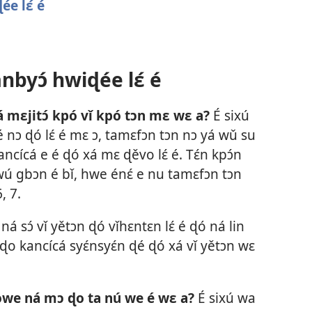
e lɛ́ é
byɔ́ hwiɖée lɛ́ é
á mɛjitɔ́ kpó vǐ kpó tɔn mɛ wɛ a?
É sixú
 nɔ ɖó lɛ́ é mɛ ɔ, tamɛfɔn tɔn nɔ yá wǔ su
ancícá e é ɖó xá mɛ ɖěvo lɛ́ é. Tɛ́n kpɔ́n
 wú gbɔn é bǐ, hwe énɛ́ e nu tamɛfɔn tɔn
6, 7
.
ná sɔ́ vǐ yětɔn ɖó vǐhɛntɛn lɛ́ é ɖó ná lin
ɖo kancícá syɛ́nsyɛ́n ɖé ɖó xá vǐ yětɔn wɛ
towe ná mɔ ɖo ta nú we é wɛ a?
É sixú wa