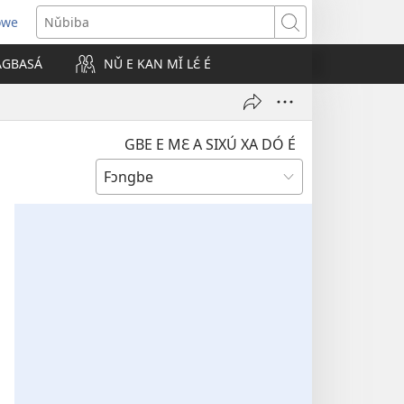
owe
Nǔbiba
 AGBASÁ
NǓ E KAN MǏ LƐ́ É
GBE E MƐ A SIXÚ XA DÓ É