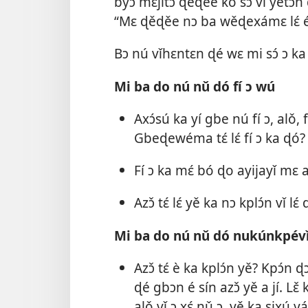
byɔ́ mɛjitɔ́ ɖěɖěe ko sɔ́ vǐ yětɔn
“Mɛ ɖěɖěe nɔ ba wěɖexámɛ lɛ́ 
Bɔ nú vǐhɛntɛn ɖé wɛ mi sɔ́ ɔ ka 
Mi ba do nú nǔ dó fí ɔ wú
Axɔ́sú ka yí gbe nú fí ɔ, alǒ, 
Gbeɖewéma tɛ́ lɛ́ fí ɔ ka ɖó?
Fí ɔ ka mɛ́ bó ɖo ayijayǐ mɛ 
Azɔ̌ tɛ́ lɛ́ yě ka nɔ kplɔ́n vǐ lɛ́ 
Mi ba do nú nǔ dó nukúnkpévǐw
Azɔ̌ tɛ́ è ka kplɔ́n yě? Kpɔ́n 
ɖé gbɔn é sín azɔ̌ yě a jí. Lɛ̌ 
alǒ vǐ ɔ xɛ́ nǔ ɔ, yě ka sixú yá