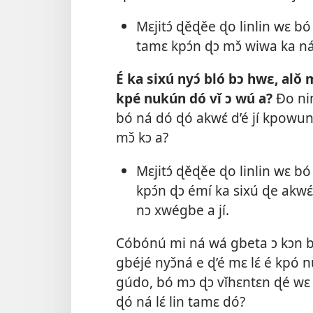
Mɛjitɔ́ ɖěɖěe ɖo linlin wɛ bó 
tamɛ kpɔ́n ɖɔ mɔ̌ wiwa ka ná
É ka sixú nyɔ́ bló bɔ hwɛ, alǒ
kpé nukún dó vǐ ɔ wú a?
Ðo nin
bó ná dó ɖó akwɛ́ d’é jí kpowun 
mɔ̌ kɔ a?
Mɛjitɔ́ ɖěɖěe ɖo linlin wɛ bó 
kpɔ́n ɖɔ émí ka sixú ɖe akwɛ
nɔ xwégbe a jí.
Cóbónú mi ná wá gbeta ɔ kɔn bó
gbéjé nyɔ̌ná e ɖ’é mɛ lɛ́ é kpó n
gúdo, bó mɔ ɖɔ vǐhɛntɛn ɖé wɛ mi 
ɖó ná lɛ́ lin tamɛ dó?