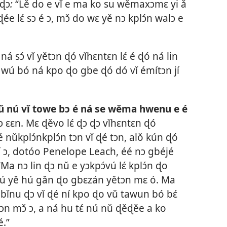
ɖɔ
:
“Lě do e vǐ e ma ko su wěmaxɔmɛ yi ǎ
ée lɛ́ sɔ é ɔ, mɔ̌ do wɛ yě nɔ kplɔ́n walɔ e
ná sɔ́ vǐ yětɔn ɖó vǐhɛntɛn lɛ́ é ɖó ná lin
 wú bó ná kpo ɖo gbe ɖó dó vǐ émítɔn jí
wǔ nú vǐ towe bɔ é ná se wěma hwenu e é
ɔ ɛɛn. Mɛ ɖěvo lɛ́ ɖɔ ɖɔ vǐhɛntɛn ɖó
nǔkplɔ́nkplɔ́n tɔn vǐ ɖé tɔn, alǒ kún ɖó
 ɔ, dotóo Penelope Leach, éé nɔ gbéjé
 “Ma nɔ lin ɖɔ nǔ e yɔkpɔ́vú lɛ́ kplɔ́n ɖo
ú yě hú gǎn ɖo gbɛzán yětɔn mɛ ó. Ma
webǐnu ɖɔ vǐ ɖé ní kpo ɖo vǔ tawun bó bɛ́
n mɔ̌ ɔ, a ná hu tɛ́ nú nǔ ɖěɖěe a ko
é.”