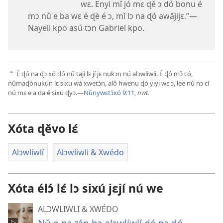
wɛ. Enyi mǐ jó mɛ ɖě ɔ dó bonu é
mɔ nǔ e ba wɛ é ɖè é ɔ, mǐ lɔ na ɖó awǎjijɛ.”​—
Nayeli kpo asú tɔn Gabriel kpo.
È ɖó na ɖɔ xó dó nǔ taji lɛ jí jɛ nukɔn nú alɔwliwli. É ɖó mɔ̌ có,
a
nǔmaɖónukún lɛ sixu wá xwetɔ́n, alǒ hwenu ɖò yiyi wɛ ɔ, lee nǔ nɔ cí
nú mɛ e a da é sixu ɖyɔ.​—
Nǔnywɛtɔ́xó 9:11
,
nwt.
Xóta ɖěvo lɛ́
Alɔwlíwlí
Alɔwliwli & Xwédo
Xóta élɔ́ lɛ́ lɔ sixú jɛjí nú we
ALƆWLIWLI & XWÉDO