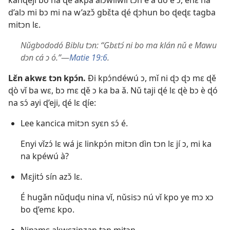
kánɖeji bo na ɖè akpá alɔwliwli tɔn e a dó é ɔ, enɛ na
d’alɔ mi bɔ mi na w’azɔ̌ gbɛ̌ta ɖé ɖɔhun bo ɖeɖɛ tagba
mitɔn lɛ.
Nǔgbododó Biblu tɔn: “Gbɛtɔ́ ni bo ma klán nǔ e Mawu
dɔn cá ɔ ó.”
​—
Matie 19:6
.
Lɛ̌n akwɛ tɔn kpɔ́n.
Ði kpɔ́ndéwú ɔ, mǐ ni ɖɔ ɖɔ mɛ ɖě
ɖò vǐ ba wɛ, bɔ mɛ ɖě ɔ ka ba ǎ. Nǔ taji ɖé lɛ ɖè bɔ è ɖó
na sɔ́ ayi ɖ’eji, ɖé lɛ ɖíe:
Lee kancica mitɔn syɛn sɔ́ é.
Enyi vǐzɔ́ lɛ wá jɛ linkpɔ́n mitɔn dìn tɔn lɛ jí ɔ, mi ka
na kpéwú à?
Mɛjitɔ́ sín azɔ̌ lɛ.
É hugǎn nǔɖuɖu nina vǐ, nǔsisɔ nú vǐ kpo ye mɔ xɔ
bo ɖ’emɛ kpo.