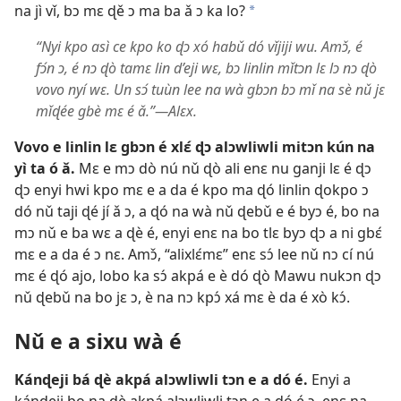
na jì vǐ, bɔ mɛ ɖě ɔ ma ba ǎ ɔ ka lo?
a
“Nyi kpo asì ce kpo ko ɖɔ xó habǔ dó vǐjiji wu. Amɔ̌, é
fɔ́n ɔ, é nɔ ɖò tamɛ lin d’eji wɛ, bɔ linlin mǐtɔn lɛ lɔ nɔ ɖò
vovo nyí wɛ. Un sɔ́ tuùn lee na wà gbɔn bɔ mǐ na sè nǔ jɛ
mǐɖée gbè mɛ é ǎ.”​—Alɛx.
Vovo e linlin lɛ gbɔn é xlɛ́ ɖɔ alɔwliwli mitɔn kún na
yì ta ó ǎ.
Mɛ e mɔ dò nú nǔ ɖò ali enɛ nu ganji lɛ é ɖɔ
ɖɔ enyi hwi kpo mɛ e a da é kpo ma ɖó linlin ɖokpo ɔ
dó nǔ taji ɖé jí ǎ ɔ, a ɖó na wà nǔ ɖebǔ e é byɔ é, bo na
mɔ nǔ e ba wɛ a ɖè é, enyi enɛ na bo tlɛ byɔ ɖɔ a ni gbɛ́
mɛ e a da é ɔ nɛ. Amɔ̌, “alixlɛ́mɛ” enɛ sɔ́ lee nǔ nɔ cí nú
mɛ é ɖó ajo, lobo ka sɔ́ akpá e è dó ɖò Mawu nukɔn ɖɔ
nǔ ɖebǔ na bo jɛ ɔ, è na nɔ kpɔ́ xá mɛ è da é xò kɔ́.
Nǔ e a sixu wà é
Kánɖeji bá ɖè akpá alɔwliwli tɔn e a dó é.
Enyi a