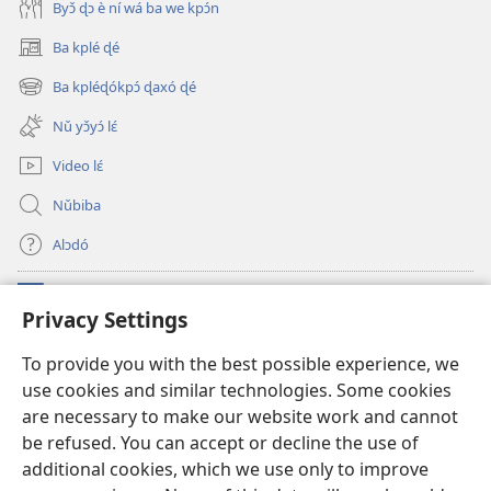
Byɔ̌ ɖɔ è ní wá ba we kpɔ́n
Ba kplé ɖé
(opens
new
Ba kpléɖókpɔ́ ɖaxó ɖé
(opens
window)
new
Nǔ yɔ̌yɔ́ lɛ́
window)
Video lɛ́
Nǔbiba
Alɔdó
Nǔníná lɛ́
(opens
Privacy Settings
new
window)
WEMASƐXWETƐN ƐNTƐNƐTI JÍ TƆN Watchtower Tɔn
To provide you with the best possible experience, we
(opens
use cookies and similar technologies. Some cookies
new
®
JW Hub
window)
are necessary to make our website work and cannot
(opens
new
be refused. You can accept or decline the use of
JW Library
App
window)
additional cookies, which we use only to improve