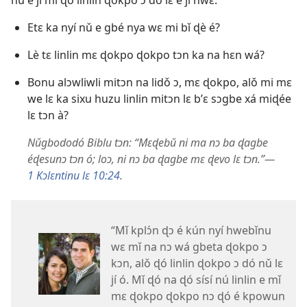
nǔ e jí mi ɖó linlin ɖokpo ɔ dó lɛ é jí hwɛ̌.
Etɛ ka nyí nǔ e gbé nya wɛ mi bǐ ɖè é?
Lè tɛ linlin mɛ ɖokpo ɖokpo tɔn ka na hɛn wá?
Bonu alɔwliwli mitɔn na lidǒ ɔ, mɛ ɖokpo, alǒ mi mɛ
we lɛ ka sixu huzu linlin mitɔn lɛ b’ɛ sɔgbe xá miɖée
lɛ tɔn à?
Nǔgbododó Biblu tɔn: “Mɛɖebǔ ni ma nɔ ba ɖagbe
éɖesunɔ tɔn ó; loɔ, ni nɔ ba ɖagbe mɛ ɖevo lɛ tɔn.”​—
1 Kɔlɛntinu lɛ 10:24
.
“Mǐ kplɔ́n ɖɔ é kún nyí hwebǐnu
wɛ mǐ na nɔ wá gbeta ɖokpo ɔ
kɔn, alǒ ɖó linlin ɖokpo ɔ dó nǔ lɛ
jí ó. Mǐ ɖó na ɖó sísí nú linlin e mǐ
mɛ ɖokpo ɖokpo nɔ ɖó é kpowun