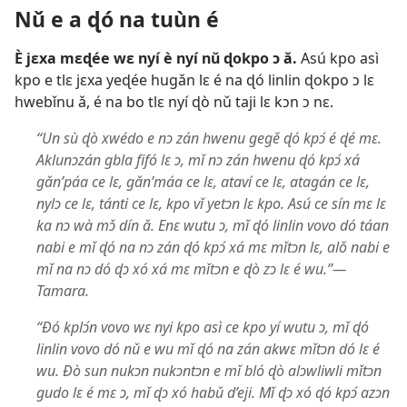
Nǔ e a ɖó na tuùn é
È jɛxa mɛɖée wɛ nyí è nyí nǔ ɖokpo ɔ ǎ.
Asú kpo asì
kpo e tlɛ jɛxa yeɖée hugǎn lɛ é na ɖó linlin ɖokpo ɔ lɛ
hwebǐnu ǎ, é na bo tlɛ nyí ɖò nǔ taji lɛ kɔn ɔ nɛ.
“Un sù ɖò xwédo e nɔ zán hwenu gegě ɖó kpɔ́ é ɖé mɛ.
Aklunɔzán gbla fifó lɛ ɔ, mǐ nɔ zán hwenu ɖó kpɔ́ xá
gǎn’páa ce lɛ, gǎn’máa ce lɛ, ataví ce lɛ, atagán ce lɛ,
nylɔ ce lɛ, tánti ce lɛ, kpo vǐ yetɔn lɛ kpo. Asú ce sín mɛ lɛ
ka nɔ wà mɔ̌ dín ǎ. Enɛ wutu ɔ, mǐ ɖó linlin vovo dó táan
nabi e mǐ ɖó na nɔ zán ɖó kpɔ́ xá mɛ mǐtɔn lɛ, alǒ nabi e
mǐ na nɔ dó ɖɔ xó xá mɛ mǐtɔn e ɖò zɔ lɛ é wu.”​—
Tamara.
“Ðó kplɔ́n vovo wɛ nyi kpo asì ce kpo yí wutu ɔ, mǐ ɖó
linlin vovo dó nǔ e wu mǐ ɖó na zán akwɛ mǐtɔn dó lɛ é
wu. Ðò sun nukɔn nukɔntɔn e mǐ bló ɖò alɔwliwli mǐtɔn
gudo lɛ é mɛ ɔ, mǐ ɖɔ xó habǔ d’eji. Mǐ ɖɔ xó ɖó kpɔ́ azɔn