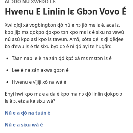
ALƆDÓ NÚ XWÉDO LƐ
Hwenu E Linlin lɛ Gbɔn Vovo É
Xwi ɖíɖí xá vogbingbɔn ɖò nǔ e nɔ jló mɛ lɛ é, aca lɛ,
kpo jijɔ mɛ ɖokpo ɖokpo tɔn kpo mɛ lɛ é sixu nɔ vɛwǔ
nú asú kpo asì kpo lɛ tawun. Amɔ̌, xóta ɖé lɛ ɖi ɖěɖee
bɔ d’ewu lɛ é tlɛ sixu byɔ ɖɔ è ni ɖó ayi te hugǎn:
Táan nabi e è na zán ɖó kpɔ́ xá mɛ mɛtɔn lɛ é
Lee è na zán akwɛ gbɔn é
Hwenu e vǐjiji xó na wá é
Enyi hwi kpo mɛ e a da é kpo ma nɔ ɖó linlin ɖokpo ɔ
lɛ ǎ ɔ, etɛ a ka sixu wà?
Nǔ e a ɖó na tuùn é
Nǔ e a sixu wà é