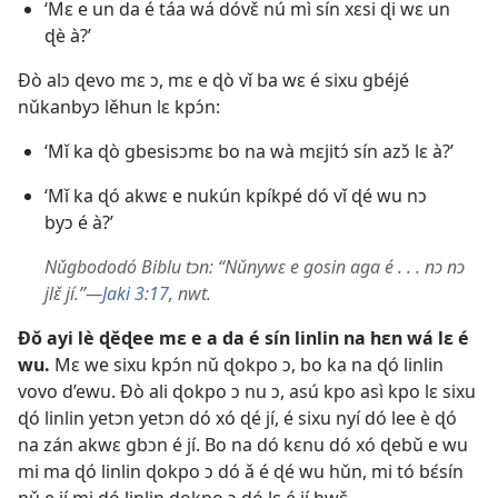
‘Mɛ e un da é táa wá dóvɛ̌ nú mì sín xɛsi ɖi wɛ un
ɖè à?’
Ðò alɔ ɖevo mɛ ɔ, mɛ e ɖò vǐ ba wɛ é sixu gbéjé
nǔkanbyɔ lěhun lɛ kpɔ́n:
‘Mǐ ka ɖò gbesisɔmɛ bo na wà mɛjitɔ́ sín azɔ̌ lɛ à?’
‘Mǐ ka ɖó akwɛ e nukún kpíkpé dó vǐ ɖé wu nɔ
byɔ é à?’
Nǔgbododó Biblu tɔn: “Nǔnywɛ e gosin aga é . . . nɔ nɔ
jlɛ̌ jí.”​—
Jaki 3:17
, nwt.
Ðǒ ayi lè ɖěɖee mɛ e a da é sín linlin na hɛn wá lɛ é
wu.
Mɛ we sixu kpɔ́n nǔ ɖokpo ɔ, bo ka na ɖó linlin
vovo d’ewu. Ðò ali ɖokpo ɔ nu ɔ, asú kpo asì kpo lɛ sixu
ɖó linlin yetɔn yetɔn dó xó ɖé jí, é sixu nyí dó lee è ɖó
na zán akwɛ gbɔn é jí. Bo na dó kɛnu dó xó ɖebǔ e wu
mi ma ɖó linlin ɖokpo ɔ dó ǎ é ɖé wu hǔn, mi tó bɛ́sín