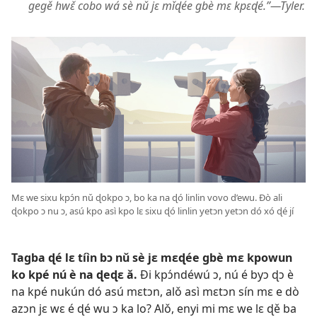
gegě hwɛ̌ cobo wá sè nǔ jɛ mǐɖée gbè mɛ kpɛɖé.”​—Tyler.
Mɛ we sixu kpɔ́n nǔ ɖokpo ɔ, bo ka na ɖó linlin vovo d’ewu. Ðò ali
ɖokpo ɔ nu ɔ, asú kpo asì kpo lɛ sixu ɖó linlin yetɔn yetɔn dó xó ɖé jí
Tagba ɖé lɛ tíìn bɔ nǔ sè jɛ mɛɖée gbè mɛ kpowun
ko kpé nú è na ɖeɖɛ ǎ.
Ði kpɔ́ndéwú ɔ, nú é byɔ ɖɔ è
na kpé nukún dó asú mɛtɔn, alǒ asì mɛtɔn sín mɛ e dò
azɔn jɛ wɛ é ɖé wu ɔ ka lo? Alǒ, enyi mi mɛ we lɛ ɖě ba