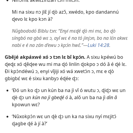
Ninɔmɛ akwɛzinzan tɔn mitɔn.
Mi na sixu nɔ jlɛ̌ jí ɖò azɔ̌, xwédo, kpo dandannú
ɖevo lɛ kpo kɔn à?
Nǔgbododó Biblu tɔn: “Enyi mɛɖé ɖò mi mɛ, bo ɖò
síngbó na gbá wɛ ɔ, ayǐ wɛ é na tó jinjɔn, bo na lɛ́n akwɛ
nabi e é na zán d’ewu ɔ kpɔ́n hwɛ̌.”​—
Luki 14:28
.
Gbějé akpáxwé xó ɔ tɔn lɛ bǐ kpɔ́n.
A sixu kpéwú bo
ɖeɖɛ xó ɖěɖee wu mi ma ɖó linlin ɖokpo ɔ dó ǎ é ɖé lɛ.
Ði kpɔ́ndéwú ɔ, enyi vǐjiji xó wá xwetɔ́n ɔ, mɛ e ɖò
gbigbɛ́ wɛ é sixu kanbyɔ éɖée ɖɔ:
‘Ðó un ko ɖɔ un kún ba na jì vǐ ó wutu ɔ, ɖiɖɔ wɛ un
ɖè ɖɔ un
kún na jì gbeɖé ó
à, alǒ un ba na jì
dìn ǎ
kpowun wɛ?
‘Nǔxokpɔ́n wɛ un ɖè ɖɔ un ka na sixu nyí mɛjitɔ́
ɖagbe ɖé à jí à?’