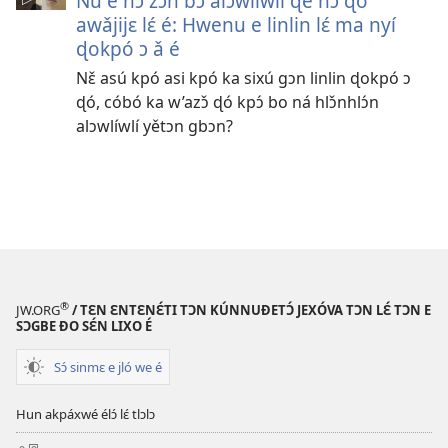
Nǔ e nɔ zɔ́n bɔ alɔwlíwlí ɖé nɔ ɖó
awǎjijɛ lɛ́ é: Hwenu e linlin lɛ́ ma nyí
ɖokpó ɔ ǎ é
Nɛ̌ asú kpó asi kpó ka sixú gɔn linlin ɖokpó ɔ
ɖó, cóbó ka w’azɔ̌ ɖó kpɔ́ bo ná hlɔ̌nhlɔ́n
alɔwlíwlí yětɔn gbɔn?
®
JW.ORG
/ TƐN ƐNTƐNƐ́TI TƆN KÚNNUƉETƆ́ JEXÓVA TƆN LƐ́ TƆN E
SƆGBE ƉO SƐ́N LIXO É
Sɔ́ sinmɛ e jló we é
Hun akpáxwé élɔ́ lɛ́ tlɔlɔ