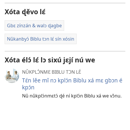
Xóta ɖěvo lɛ́
Gbɛ zínzán & walɔ ɖagbe
Nǔkanbyɔ́ Biblu tɔn lɛ́ sín xósin
Xóta élɔ́ lɛ́ lɔ sixú jɛjí nú we
NǓKPLƆ́NMƐ BIBLU TƆN LƐ́
Tɛ́n lěe mǐ nɔ kplɔ́n Biblu xá mɛ gbɔn é
kpɔ́n
Nǔ nǔkplɔ́nmɛtɔ́ ɖé ní kplɔ́n Biblu xá we vɔ̌nu.