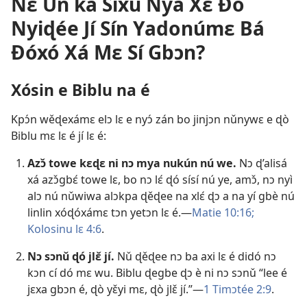
Nɛ̌ Un ka Sixu Nya Xɛ Ðò
Nyiɖée Jí Sín Yadonúmɛ Bá
Ðóxó Xá Mɛ Sí Gbɔn?
Xósin e Biblu na é
Kpɔ́n wěɖexámɛ elɔ lɛ e nyɔ́ zán bo jinjɔn nǔnywɛ e ɖò
Biblu mɛ lɛ é jí lɛ é:
Azɔ̌ towe kɛɖɛ ni nɔ mya nukún nú we.
Nɔ ɖ’alisá
xá azɔ̌gbɛ́ towe lɛ, bo nɔ lɛ́ ɖó sísí nú ye, amɔ̌, nɔ nyì
alɔ nú nǔwiwa alɔkpa ɖěɖee na xlɛ́ ɖɔ a na yí gbè nú
linlin xóɖóxámɛ tɔn yetɔn lɛ é.—
Matie 10:16;
Kolosinu lɛ 4:6
.
Nɔ sɔnǔ ɖó jlɛ̌ jí.
Nǔ ɖěɖee nɔ ba axi lɛ é didó nɔ
kɔn cí dó mɛ wu. Biblu ɖegbe ɖɔ è ni nɔ sɔnǔ “lee é
jɛxa gbɔn é, ɖò yɛ̌yi mɛ, ɖò jlɛ̌ jí.”—
1 Timɔtée 2:9
.