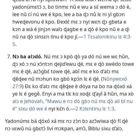
yadonúmɛtɔ́ ɔ, bo tinmɛ nǔ e wu a sɛ́ wema ɔ dó è,
lee nǔ cí nú we é kpo, lee a ba ɖɔ nǔ lɛ ni yì gbɔn
hweɖevonu é kpo. Ðexlɛ́ mɛ ɔ nyi wɛn ɖɔ gbeta e
kɔn a wá é jinjɔn walɔ ɖagbe e a ɖó é kpo nǔ e a ɖi
nǔ na ɖò sinsɛn linu é kpo jí.—
1 Tɛsalonikinu lɛ 4:3-
5
.
Nɔ ba alɔdó.
Nú mɛ ɔ kpò ɖò ya dó nú we wɛ hǔn,
ɖɔ xó ɔ nú xɔ́ntɔn ɖejid’ewu ɖé, mɛ e ɖò xwédo towe
mɛ é ɖé, azɔ̌gbɛ́ towe ɖé, abǐ mɛ e ko d’alɔ mɛ
ɖěɖee nǔ mɔhun ko gbò kpɔ́n lɛ é ɖé. (
Nǔnywɛxó
27:9
) Ðɛ ko d’alɔ mɛ ɖěɖee è dóya na bo na ɖóxó xá
ye lɛ é gegě. Enyi a ma tlɛ ko xoɖɛ ɖ’ayǐ ǎ hǔn, ma xò
alɔ e Jehovah, “Mawu e nɔ dó gbɔ nú mɛ ɖò ali bǐ nu
é” sixu dó we é
nyi kɛ́n ó.—
2 Kɔlɛntinu lɛ 1:3
.
Yadonúmɛ bá ɖóxó xá mɛ nɔ zɔ́n bɔ azɔ̌wiwa ɖò fí ɖé
nɔ vɛwǔ nú gbɛtɔ́ livi mɔkpan, amɔ̌, Biblu sixu d’alɔ.