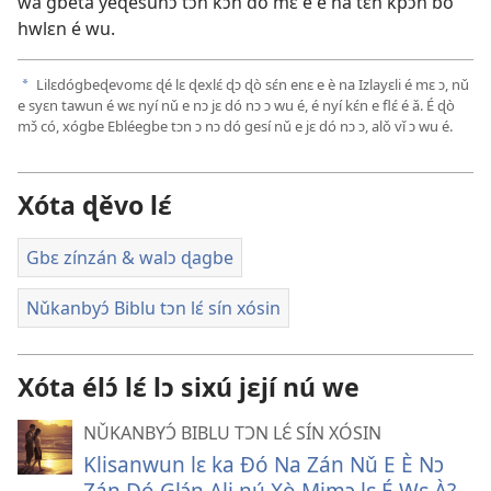
wá gbeta yeɖesunɔ tɔn kɔn dó mɛ e è na tɛ́n kpɔ́n bo
hwlɛn é wu.
Lilɛdógbeɖevomɛ ɖé lɛ ɖexlɛ́ ɖɔ ɖò sɛ́n enɛ e è na Izlayɛli é mɛ ɔ, nǔ
a
e syɛn tawun é wɛ nyí nǔ e nɔ jɛ dó nɔ ɔ wu é, é nyí kɛ́n e flɛ́ é ǎ. É ɖò
mɔ̌ có, xógbe Ebléegbe tɔn ɔ nɔ dó gesí nǔ e jɛ dó nɔ ɔ, alǒ vǐ ɔ wu é.
Xóta ɖěvo lɛ́
Gbɛ zínzán & walɔ ɖagbe
Nǔkanbyɔ́ Biblu tɔn lɛ́ sín xósin
Xóta élɔ́ lɛ́ lɔ sixú jɛjí nú we
NǓKANBYƆ́ BIBLU TƆN LƐ́ SÍN XÓSIN
Klisanwun lɛ ka Ðó Na Zán Nǔ E È Nɔ
Zán Dó Glɔ́n Ali nú Xò Mimɔ lɛ É Wɛ À?