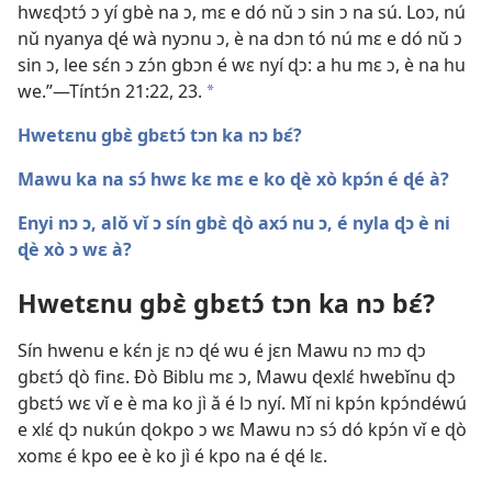
hwɛɖɔtɔ́ ɔ yí gbè na ɔ, mɛ e dó nǔ ɔ sin ɔ na sú. Loɔ, nú
nǔ nyanya ɖé wà nyɔnu ɔ, è na dɔn tó nú mɛ e dó nǔ ɔ
sin ɔ, lee sɛ́n ɔ zɔ́n gbɔn é wɛ nyí ɖɔ: a hu mɛ ɔ, è na hu
we.”—
Tíntɔ́n 21:22, 23
.
a
Hwetɛnu gbɛ̀ gbɛtɔ́ tɔn ka nɔ bɛ́?
Mawu ka na sɔ́ hwɛ kɛ mɛ e ko ɖè xò kpɔ́n é ɖé à?
Enyi nɔ ɔ, alǒ vǐ ɔ sín gbɛ̀ ɖò axɔ́ nu ɔ, é nyla ɖɔ è ni
ɖè xò ɔ wɛ à?
Hwetɛnu gbɛ̀ gbɛtɔ́ tɔn ka nɔ bɛ́?
Sín hwenu e kɛ́n jɛ nɔ ɖé wu é jɛn Mawu nɔ mɔ ɖɔ
gbɛtɔ́ ɖò finɛ. Ðò Biblu mɛ ɔ, Mawu ɖexlɛ́ hwebǐnu ɖɔ
gbɛtɔ́ wɛ vǐ e è ma ko jì ǎ é lɔ nyí. Mǐ ni kpɔ́n kpɔ́ndéwú
e xlɛ́ ɖɔ nukún ɖokpo ɔ wɛ Mawu nɔ sɔ́ dó kpɔ́n vǐ e ɖò
xomɛ é kpo ee è ko jì é kpo na é ɖé lɛ.