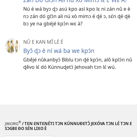
Nú é wá byɔ ɖɔ asú kpo asì kpo lɛ ni zán nǔ e è
nɔ zán dó glɔ́n ali nú xò mimɔ é ɖé ɔ, sɛ́n ɖé ɖè
bɔ ye na gbéjé kpɔ́n wɛ à?
NǓ E KAN MǏ LƐ́ É
Byɔ̌ ɖɔ è ní wá ba we kpɔ́n
Gbějé nǔkanbyɔ́ Biblu tɔn ɖé kpɔ́n, alǒ kplɔ́n nǔ
ɖěvo lɛ́ dó Kúnnuɖetɔ́ Jehovah tɔn lɛ́ wú.
®
JW.ORG
/ TƐN ƐNTƐNƐ́TI TƆN KÚNNUƉETƆ́ JEXÓVA TƆN LƐ́ TƆN E
SƆGBE ƉO SƐ́N LIXO É