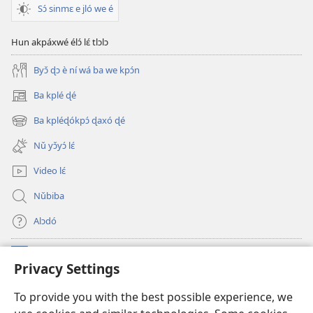
Sɔ́ sinmɛ e jló we é
Hun akpáxwé élɔ́ lɛ́ tlɔlɔ
Byɔ̌ ɖɔ è ní wá ba we kpɔ́n
Ba kplé ɖé
(opens
new
Ba kpléɖókpɔ́ ɖaxó ɖé
(opens
window)
new
Nǔ yɔ̌yɔ́ lɛ́
window)
Video lɛ́
Nǔbiba
Alɔdó
Nǔníná lɛ́
(opens
Privacy Settings
new
window)
WEMASƐXWETƐN ƐNTƐNƐTI JÍ TƆN Watchtower Tɔn
To provide you with the best possible experience, we
(opens