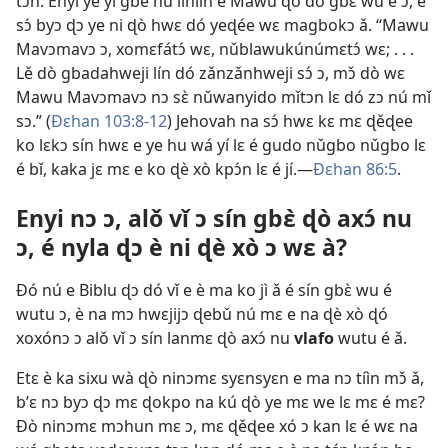
tɔn. Enyi ye yí gbè nú linlin e Mawu ɖó dó gbɛ̀ wu é ɔ, é
sɔ́ byɔ ɖɔ ye ni ɖò hwɛ dó yeɖée wɛ magbokɔ ǎ. “Mawu
Mavɔmavɔ ɔ, xomɛfátɔ́ wɛ, nǔblawukúnúmɛtɔ́ wɛ; . . .
Lě dò gbadahweji lín dó zǎnzǎnhweji sɔ́ ɔ, mɔ̌ dò wɛ
Mawu Mavɔmavɔ nɔ sɛ̀ nǔwanyido mǐtɔn lɛ dó zɔ nú mǐ
sɔ.” (
Ðɛhan 103:8-12
) Jehovah na sɔ́ hwɛ kɛ mɛ ɖěɖee
ko lɛkɔ sín hwɛ e ye hu wá yí lɛ é gudo nǔgbo nǔgbo lɛ
é bǐ, kaka jɛ mɛ e ko ɖè xò kpɔ́n lɛ é jí.—
Ðɛhan 86:5
.
Enyi nɔ ɔ, alǒ vǐ ɔ sín gbɛ̀ ɖò axɔ́ nu
ɔ, é nyla ɖɔ è ni ɖè xò ɔ wɛ à?
Ðó nú e Biblu ɖɔ dó vǐ e è ma ko jì ǎ é sín gbɛ̀ wu é
wutu ɔ, è na mɔ hwɛjijɔ ɖebǔ nú mɛ e na ɖè xò ɖó
xoxónɔ ɔ alǒ vǐ ɔ sín lanmɛ ɖò axɔ́ nu
vlafo
wutu é ǎ.
Etɛ è ka sixu wà ɖò ninɔmɛ syɛnsyɛn e ma nɔ tíìn mɔ̌ ǎ,
b’ɛ nɔ byɔ ɖɔ mɛ ɖokpo na kú ɖò ye mɛ we lɛ mɛ é mɛ?
Ðò ninɔmɛ mɔhun mɛ ɔ, mɛ ɖěɖee xó ɔ kan lɛ é wɛ na