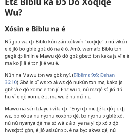
Etɛ Biblu ka Ðɔ Dó Xoɖiɖe
Wu?
Xósin e Biblu na é
Nǔgbo wɛ ɖɔ Biblu kún zán xókwín “xoɖiɖe” ɔ nú vǐkɛ́n
e è jló bo gblé gbɛ̀ dó na é ó. Amɔ̌, wemafɔ Biblu tɔn
gegě ɖɔ linlin e Mawu ɖó dó gbɛ̀ gbɛtɔ́ tɔn kaka jɛ vǐ e è
ma ko jì ǎ é tɔn jí é wu é.
Nǔnina Mawu tɔn wɛ gbɛ̀ nyí. (
Bǐbɛ̌mɛ 9:6;
Ðɛhan
36:10
) Gbɛ̀ lɛ bǐ wɛ xɔ akwɛ ɖò nukún tɔn mɛ, kaka jɛ
gbɛ̀ vǐ e ɖò xomɛ e tɔn jí. Enɛ wu ɔ, nú mɛɖé sɔ́ jlǒ dó
hu vǐ e ɖò xomɛ é ɔ, mɛ wɛ é hu mɔ̌ nɛ.
Mawu na sɛ́n Izlayɛli-ví lɛ ɖɔ: “Enyi ɖɔ mɛɖé lɛ ɖò jlɛ ɖɔ
wɛ, bo xò za nú nyɔnu xoxónɔ ɖé, bɔ nyɔnu ɔ gblé xò,
nú nǔ nyanya ɖé ma sɔ́ wà ɛ ǎ ɔ, ye na yì ɖɔ xó ɔ ɖò
hwɛɖɔtɔ́ gɔ́n, é jló asisúnɔ ɔ, é na byɔ akwɛ ɖé, nú