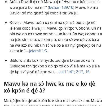
Axɔ́su Davidi ɖɔ nú Mawu ɖɔ: “Hwenu e kɛ́n jɛ nɔ ce
wu é jɛn a ko mɔ mì.” (
Ðɛhan 139:16
) Mawu ko mɔ
Davidi dó mɔ gbɛtɔ́ ɖé cobɔ é tlɛ wá jì i.
Ðevo ɔ, Mawu tuùn ɖɔ emi na ɖè azɔ̌ bǔnɔ ɖé nú
Jelemíi cobɔ è wá jì i. Mawu ɖɔ n’i ɖɔ: “Cobonu un na
bló we dó nɔ towe xomɛ ɔ, un ko tuùn we; cobonu a
na jɛte sín nɔ towe xomɛ ɔ, un ko sɔ́ we ɖó vo, bɔ a
na wà azɔ̌ nú mì; un sɔ́ we bɔ a na nyí gbeyiɖɔ ce nú
akɔta lɛ.”—
Jelemíi 1:5
.
Biblu wlantɔ́ Luki e nyí dotóo ɖé é lɔ zán xókwín
Glɛkigbe tɔn ɖokpo ɔ dó ɖɔ xó dó vǐ e è ma ko jì ǎ é
ɖé kpo vǐ yɛyɛ̌ ɖé kpo wu.—
Luki 1:41;
2:12,
16
.
Mawu ka na sɔ́ hwɛ kɛ mɛ e ko ɖè
xò kpɔ́n é ɖé à?
Mɛ ɖěɖee ko ɖè xò kpɔ́n lɛ é sixu mɔ hwɛsɔ́kɛmɛ Mawu