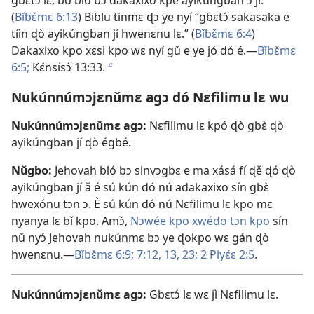
gbɛtɔ́ lɛ, bo bló bɔ dakaxixo kpé ayikúngban ɔ jí.
(
Bǐbɛ̌mɛ 6:13
) Biblu tinmɛ ɖɔ ye nyí “gbɛtɔ́ sakasaka e
tíìn ɖò ayikúngban jí hwenɛnu lɛ.” (
Bǐbɛ̌mɛ 6:4
)
Dakaxixo kpo xɛsi kpo wɛ nyí gǔ e ye jó dó é.—
Bǐbɛ̌mɛ
6:5;
Kɛ́nsísɔ́ 13:33
.
b
Nukúnnúmɔjɛnǔmɛ agɔ dó Nɛfilimu lɛ wu
Nukúnnúmɔjɛnǔmɛ agɔ:
Nɛfilimu lɛ kpó ɖò gbɛ̀ ɖò
ayikúngban jí ɖò égbé.
Nǔgbo:
Jehovah bló bɔ sinvɔgbɛ e ma xásá fí ɖě ɖó ɖò
ayikúngban jí ǎ é sú kún dó nú adakaxixo sín gbɛ̀
hwexónu tɔn ɔ. È sú kún dó nú Nɛfilimu lɛ kpo mɛ
nyanya lɛ bǐ kpo. Amɔ̌,
Nɔwée kpo xwédo tɔn kpo
sín
nǔ nyɔ́ Jehovah nukúnmɛ bɔ ye ɖokpo wɛ gán ɖò
hwenɛnu.—
Bǐbɛ̌mɛ 6:9;
7:12, 13,
23;
2 Piyɛ́ɛ 2:5
.
Nukúnnúmɔjɛnǔmɛ agɔ:
Gbɛtɔ́ lɛ wɛ jì Nɛfilimu lɛ.