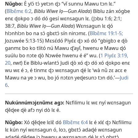
Nǔgbo:
È ylɔ́ tɔ́ yetɔn ɖɔ “vǐ sunnu Mawu tɔn lɛ.”
(
Bǐbɛ̌mɛ 6:2
,
Biblu Wiwe lọ—Gun Alada
) Biblu zán xógbe
enɛ ɖokpo ɔ dó dó gesí wɛnsagun lɛ. (
Jɔbu 1:6;
2:1;
38:7
,
Biblu Wiwe lọ—Gun Alada
) Wɛnsagun lɛ ɖó
hlɔnhlɔn bo na sɔ́ gbɛtɔ́ sín ninɔmɛ. (
Bǐbɛ̌mɛ 19:1-5;
Jozuwée 5:13-15
) Mɛsɛ́dó Piyɛ́ɛ ɖɔ xó dó “gbigbɔ e ɖò
ganmɛ bo ko tlitó nú Mawu ɖ’ayǐ, hwenu e Mawu ɖó
suúlu bo nɔte ɖò Nɔwée hwenu é é” wu. (
1 Piyɛ́ɛ 3:19,
20
,
nwt
) Ee Biblu-wlantɔ́ Judi ɖò xó ɖɔ dó xó ɖokpo enɛ
wu wɛ é ɔ, é tinmɛ ɖɔ wɛnsagun ɖé lɛ ‘wà nǔ zɛ acɛ e
Mawu na ye ɔ wu, bo jó nɔtɛn yeɖesunɔ tɔn dó.’—
Judi
6
.
Nukúnnúmɔjɛnǔmɛ agɔ:
Nɛfilimu lɛ wɛ nyí wɛnsagun
ɖěɖee ɖè afɔ nyi dò lɛ é.
Nǔgbo:
Xó ɖěɖee lɛlɛ̌ dó
Bǐbɛ̌mɛ 6:4
lɛ é xlɛ́ ɖɔ Nɛfilimu
lɛ kún nyí wɛnsagun ó, loɔ, gbɛtɔ́ adaɖé wɛnsagun
adaɖé ɖěɖee jɔ hwenu e wɛnsagun ɖé lɛ sɔ́ gbɛtɔ́