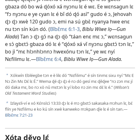
gbaza dó bo wá ɖóxó xá nyɔnu lɛ é wɛ. Ee wɛnsagun lɛ
“fɔ nyɔnu e ye cyan lɛ é bǐ dó ɖó asì” gudo é ɔ, Jehovah
ɖɔ ɖɔ xwè 120 gudo ɔ, emi na sú gbɛ̀ nyanya hwe enɛ
nu tɔn sín kún dó. (
Bǐbɛ̌mɛ 6:1-3
,
Biblu Wiwe lọ—Gun
Alada
) Tan ɔ ɖɔ gɔ́ na ɖɔ ɖò “táan enɛ mɛ ɔ,” wɛnsagun
e sɔ́ gbɛtɔ́ gbaza dó lɛ é “ɖóxó xá vǐ nyɔnu gbɛtɔ́ tɔn lɛ,”
bo jì “mɛ hlɔnhlɔnnɔ hwexónu tɔn lɛ,” ye wɛ nyí
Nɛfilimu lɛ.—
Bǐbɛ̌mɛ 6:4
,
Biblu Wiwe lọ—Gun Alada.
Xókwín Ebléegbe tɔn e è lilɛ dó “Nɛfilimu” é sín tinmɛ sixu nyí “Mɛ E
a
Nɔ Zin Mɛ Dɛ́ lɛ É.” Wema ɖé ɖɔ ɖɔ é nɔ dó gesí mɛ ɖěɖee “nɔ zɔn mɛ jí
dó daka mɛ, bo nɔ xò nǔ mɛtɔn lɛ yí lobo nɔ zin mɛ dɛ́ lɛ é.” (
Wilson’s
Old Testament Word Studies
)
Izlayɛli-ví e xó
Kɛ́nsísɔ́ 13:33
ɖɔ lɛ é mɔ gbɛtɔ́ sakasaka mɔhun lɛ, bɛ́
b
flín ye Nɛfilimu e ko kú sín xwè kanweko mɔkpan ɖíe lɛ é sín tan.—
Bǐbɛ̌mɛ 7:21-23
Xóta ɖěvo lɛ́