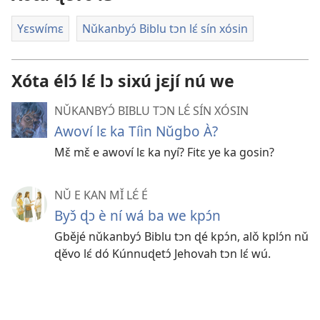
Yɛswímɛ
Nǔkanbyɔ́ Biblu tɔn lɛ́ sín xósin
Xóta élɔ́ lɛ́ lɔ sixú jɛjí nú we
NǓKANBYƆ́ BIBLU TƆN LƐ́ SÍN XÓSIN
Awoví lɛ ka Tíìn Nǔgbo À?
Mɛ̌ mɛ̌ e awoví lɛ ka nyí? Fitɛ ye ka gosin?
NǓ E KAN MǏ LƐ́ É
Byɔ̌ ɖɔ è ní wá ba we kpɔ́n
Gbějé nǔkanbyɔ́ Biblu tɔn ɖé kpɔ́n, alǒ kplɔ́n nǔ
ɖěvo lɛ́ dó Kúnnuɖetɔ́ Jehovah tɔn lɛ́ wú.