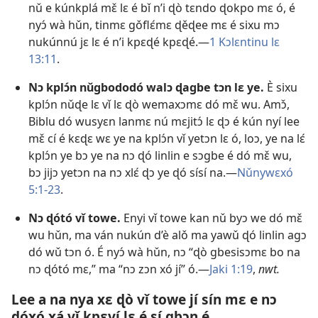
nǔ e kúnkplá mɛ̌ lɛ é bǐ n’i ɖò tɛndo ɖokpo mɛ ó, é
nyɔ́ wà hǔn, tinmɛ gǒflɛ́mɛ ɖěɖee mɛ é sixu mɔ
nukúnnú jɛ lɛ é n’i kpɛɖé kpɛɖé.—
1 Kɔlɛntinu lɛ
13:11
.
Nɔ kplɔ́n nǔgbododó walɔ ɖagbe tɔn lɛ ye.
È sixu
kplɔ́n nǔɖe lɛ vǐ lɛ ɖò wemaxɔmɛ dó mɛ̌ wu. Amɔ̌,
Biblu dó wusyɛn lanmɛ nú mɛjitɔ́ lɛ ɖɔ é kún nyí lee
mɛ̌ cí é kɛɖɛ wɛ ye na
kplɔ́n vǐ yetɔn lɛ
ó, loɔ, ye na lɛ́
kplɔ́n ye bɔ ye na nɔ ɖó linlin e sɔgbe é dó mɛ̌ wu,
bɔ jijɔ yetɔn na nɔ xlɛ́ ɖɔ ye ɖó sísí na.—
Nǔnywɛxó
5:1-23
.
Nɔ ɖótó vǐ towe.
Enyi vǐ towe kan nǔ byɔ we dó mɛ̌
wu hǔn, ma ván nukún d’è alǒ ma yawǔ ɖó linlin agɔ
dó wǔ tɔn ó. É nyɔ́ wà hǔn, nɔ “ɖò gbesisɔmɛ bo na
nɔ ɖótó mɛ,” ma “nɔ zɔn xó jí” ó.—
Jaki 1:19
,
nwt.
Lee a na nya xɛ ɖò vǐ towe jí sín mɛ e nɔ
ɖóxó xá vǐ kpɛví lɛ é sí gbɔn é