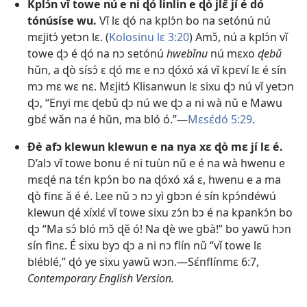
Kplɔ́n vǐ towe nú e ni ɖó linlin e ɖò jlɛ̌ jí é dó
tónúsíse wu.
Vǐ lɛ ɖó na kplɔ́n bo na setónú nú
mɛjitɔ́ yetɔn lɛ. (
Kolosinu lɛ 3:20
) Amɔ̌, nú a kplɔ́n vǐ
towe ɖɔ é ɖó na nɔ setónú
hwebǐnu
nú mɛxo
ɖebǔ
hǔn, a ɖò sísɔ́ ɛ ɖó mɛ e nɔ ɖóxó xá vǐ kpɛví lɛ é sín
mɔ mɛ wɛ nɛ. Mɛjitɔ́ Klisanwun lɛ sixu ɖɔ nú vǐ yetɔn
ɖɔ, “Enyi mɛ ɖebǔ ɖɔ nú we ɖɔ a ni wà nǔ e Mawu
gbɛ́ wǎn na é hǔn, ma bló ó.”—
Mɛsɛ́dó 5:29
.
Ðè afɔ klewun klewun e na nya xɛ ɖò mɛ jí lɛ é.
D’alɔ vǐ towe bonu é ni tuùn nǔ e é na wà hwenu e
mɛɖé na tɛ́n kpɔ́n bo na ɖóxó xá ɛ, hwenu e a ma
ɖò finɛ ǎ é é. Lee nǔ ɔ nɔ yì gbɔn é sín kpɔ́ndéwú
klewun ɖé xíxlɛ́ vǐ towe sixu zɔ́n bɔ é na kpankɔ́n bo
ɖɔ “Ma sɔ́ bló mɔ̌ ɖě ó! Na ɖè we gbà!” bo yawǔ hɔn
sín finɛ. É sixu byɔ ɖɔ a ni nɔ flín nǔ “vǐ towe lɛ
bléblé,” ɖó ye sixu yawǔ wɔn.—
Sɛ́nflínmɛ 6:7
,
Contemporary English Version.