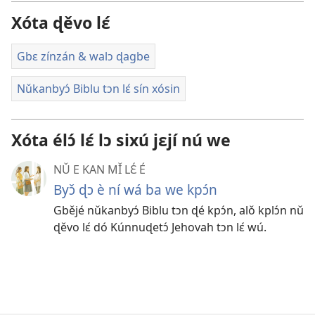
Xóta ɖěvo lɛ́
Gbɛ zínzán & walɔ ɖagbe
Nǔkanbyɔ́ Biblu tɔn lɛ́ sín xósin
Xóta élɔ́ lɛ́ lɔ sixú jɛjí nú we
NǓ E KAN MǏ LƐ́ É
Byɔ̌ ɖɔ è ní wá ba we kpɔ́n
Gbějé nǔkanbyɔ́ Biblu tɔn ɖé kpɔ́n, alǒ kplɔ́n nǔ
ɖěvo lɛ́ dó Kúnnuɖetɔ́ Jehovah tɔn lɛ́ wú.