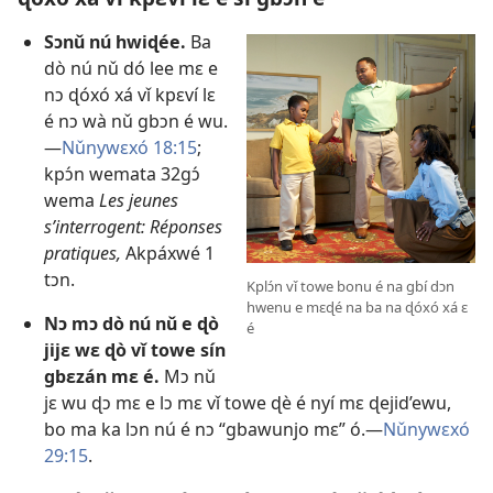
Sɔnǔ nú hwiɖée.
Ba
dò nú nǔ dó lee mɛ e
nɔ ɖóxó xá vǐ kpɛví lɛ
é nɔ wà nǔ gbɔn é wu.
—
Nǔnywɛxó 18:15
;
kpɔ́n wemata 32gɔ́
wema
Les jeunes
s’interrogent: Réponses
pratiques,
Akpáxwé 1
tɔn.
Kplɔ́n vǐ towe bonu é na gbí dɔn
hwenu e mɛɖé na ba na ɖóxó xá ɛ
Nɔ mɔ dò nú nǔ e ɖò
é
jijɛ wɛ ɖò vǐ towe sín
gbɛzán mɛ é.
Mɔ nǔ
jɛ wu ɖɔ mɛ e lɔ mɛ vǐ towe ɖè é nyí mɛ ɖejid’ewu,
bo ma ka lɔn nú é nɔ “gbawunjo mɛ” ó.—
Nǔnywɛxó
29:15
.