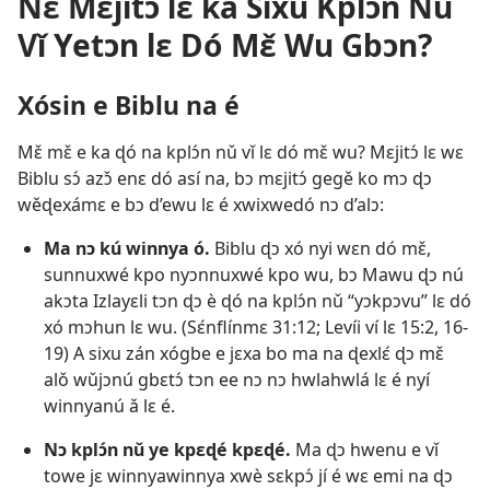
Nɛ̌ Mɛjitɔ́ lɛ ka Sixu Kplɔ́n Nǔ
Vǐ Yetɔn lɛ Dó Mɛ̌ Wu Gbɔn?
Xósin e Biblu na é
Mɛ̌ mɛ̌ e ka ɖó na kplɔ́n nǔ vǐ lɛ dó mɛ̌ wu? Mɛjitɔ́ lɛ wɛ
Biblu sɔ́ azɔ̌ enɛ dó así na, bɔ mɛjitɔ́ gegě ko mɔ ɖɔ
wěɖexámɛ e bɔ d’ewu lɛ é xwixwedó nɔ d’alɔ:
Ma nɔ kú winnya ó.
Biblu ɖɔ xó nyi wɛn dó mɛ̌,
sunnuxwé kpo nyɔnnuxwé kpo wu, bɔ Mawu ɖɔ nú
akɔta Izlayɛli tɔn ɖɔ è ɖó na kplɔ́n nǔ “yɔkpɔvu” lɛ dó
xó mɔhun lɛ wu. (
Sɛ́nflínmɛ 31:12;
Levíi ví lɛ 15:2,
16-
19
) A sixu zán xógbe e jɛxa bo ma na ɖexlɛ́ ɖɔ mɛ̌
alǒ wǔjɔnú gbɛtɔ́ tɔn ee nɔ nɔ hwlahwlá lɛ é nyí
winnyanú ǎ lɛ é.
Nɔ kplɔ́n nǔ ye kpɛɖé kpɛɖé.
Ma ɖɔ hwenu e vǐ
towe jɛ winnyawinnya xwè sɛkpɔ́ jí é wɛ emi na ɖɔ