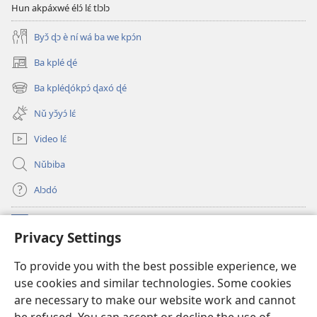
Hun akpáxwé élɔ́ lɛ́ tlɔlɔ
Byɔ̌ ɖɔ è ní wá ba we kpɔ́n
Ba kplé ɖé
(opens
new
Ba kpléɖókpɔ́ ɖaxó ɖé
(opens
window)
new
Nǔ yɔ̌yɔ́ lɛ́
window)
Video lɛ́
Nǔbiba
Alɔdó
Nǔníná lɛ́
(opens
Privacy Settings
new
window)
WEMASƐXWETƐN ƐNTƐNƐTI JÍ TƆN Watchtower Tɔn
To provide you with the best possible experience, we
(opens
use cookies and similar technologies. Some cookies
new
®
JW Hub
window)
are necessary to make our website work and cannot
(opens
new