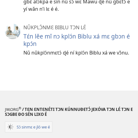
gbɛ̀ alɔkpa e sín nǔ sɔ́ wɛ Mawu ɖè nú gbɛtɔ́ e
yí wǎn n’i lɛ é é.
NǓKPLƆ́NMƐ BIBLU TƆN LƐ́
Tɛ́n lěe mǐ nɔ kplɔ́n Biblu xá mɛ gbɔn é
kpɔ́n
Nǔ nǔkplɔ́nmɛtɔ́ ɖé ní kplɔ́n Biblu xá we vɔ̌nu.
®
JW.ORG
/ TƐN ƐNTƐNƐ́TI TƆN KÚNNUƉETƆ́ JEXÓVA TƆN LƐ́ TƆN E
SƆGBE ƉO SƐ́N LIXO É
Sɔ́ sinmɛ e jló we é