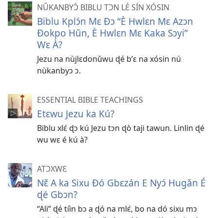
NǓKANBYƆ́ BIBLU TƆN LƐ́ SÍN XÓSIN
Biblu Kplɔ́n Mɛ Ðɔ “È Hwlɛn Mɛ Azɔn
Ðokpo Hǔn, È Hwlɛn Mɛ Kaka Sɔyi”
Wɛ À?
Jezu na nùjlɛdonǔwu ɖé b’ɛ na xósin nú
nùkanbyɔ ɔ.
ESSENTIAL BIBLE TEACHINGS
Etɛwu Jezu ka Kú?
Biblu xlɛ́ ɖɔ kú Jezu tɔn ɖò taji tawun. Linlin ɖé
wu wɛ é kú à?
ATƆXWƐ
Nɛ̌ A ka Sixu Ðó Gbɛzán E Nyɔ́ Hugǎn É
ɖé Gbɔn?
“Ali” ɖé tíìn bɔ a ɖó na mlɛ́, bo na dó sixu mɔ