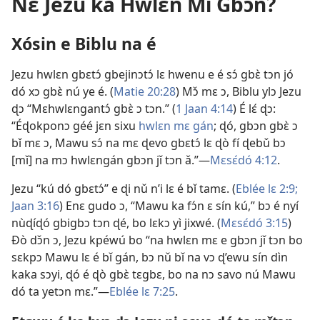
Nɛ̌ Jezu ka Hwlɛn Mǐ Gbɔn?
Xósin e Biblu na é
Jezu hwlɛn gbɛtɔ́ gbejinɔtɔ́ lɛ hwenu e é sɔ́ gbɛ̀ tɔn jó
dó xɔ gbɛ̀ nú ye é. (
Matie 20:28
) Mɔ̌ mɛ ɔ, Biblu ylɔ Jezu
ɖɔ “Mɛhwlɛngantɔ́ gbɛ̀ ɔ tɔn.” (
1 Jaan 4:14
) É lɛ́ ɖɔ:
“Éɖokponɔ géé jɛn sixu
hwlɛn mɛ gán
; ɖó, gbɔn gbɛ̀ ɔ
bǐ mɛ ɔ, Mawu sɔ́ na mɛ ɖevo gbɛtɔ́ lɛ ɖò fí ɖebǔ bɔ
[mǐ] na mɔ hwlɛngán gbɔn jǐ tɔn ǎ.”—
Mɛsɛ́dó 4:12
.
Jezu “kú dó gbɛtɔ́” e ɖi nǔ n’i lɛ é bǐ tamɛ. (
Eblée lɛ 2:9;
Jaan 3:16
) Enɛ gudo ɔ, “Mawu ka fɔ́n ɛ sín kú,” bɔ é nyí
nùɖíɖó gbigbɔ tɔn ɖé, bo lɛkɔ yì jixwé. (
Mɛsɛ́dó 3:15
)
Ðò dɔ̌n ɔ, Jezu kpéwú bo “na hwlɛn mɛ e gbɔn jǐ tɔn bo
sɛkpɔ Mawu lɛ é bǐ gán, bɔ nǔ bǐ na vɔ ɖ’ewu sín dìn
kaka sɔyi, ɖó é ɖò gbɛ̀ tɛgbɛ, bo na nɔ savo nú Mawu
dó ta yetɔn mɛ.”—
Eblée lɛ 7:25
.