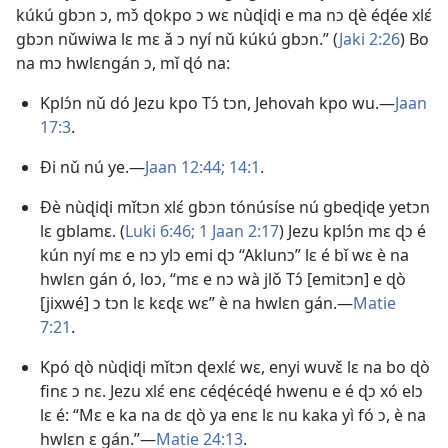
kúkú gbɔn ɔ, mɔ̌ ɖokpo ɔ wɛ nùɖiɖi e ma nɔ ɖè éɖée xlɛ́
gbɔn nǔwiwa lɛ mɛ ǎ ɔ nyí nǔ kúkú gbɔn.” (
Jaki 2:26
) Bo
na mɔ hwlɛngán ɔ, mǐ ɖó na:
Kplɔ́n nǔ dó Jezu kpo Tɔ́ tɔn, Jehovah kpo wu.—
Jaan
17:3
.
Ði nǔ nú ye.—
Jaan 12:44;
14:1
.
Ðè nùɖiɖi mǐtɔn xlɛ́ gbɔn tónúsíse nú gbeɖiɖe yetɔn
lɛ gblamɛ. (
Luki 6:46;
1 Jaan 2:17
) Jezu kplɔ́n mɛ ɖɔ é
kún nyí mɛ e nɔ ylɔ emi ɖɔ “Aklunɔ” lɛ é bǐ wɛ è na
hwlɛn gán ó, loɔ, “mɛ e nɔ wà jlǒ Tɔ́ [emitɔn] e ɖò
[jixwé] ɔ tɔn lɛ kɛɖɛ wɛ” è na hwlɛn gán.—
Matie
7:21
.
Kpó ɖò nùɖiɖi mǐtɔn ɖexlɛ́ wɛ, enyi wuvɛ̌ lɛ na bo ɖò
finɛ ɔ nɛ. Jezu xlɛ́ enɛ céɖécéɖé hwenu e é ɖɔ xó elɔ
lɛ é: “Mɛ e ka na dɛ ɖò ya enɛ lɛ nu kaka yì fó ɔ, è na
hwlɛn ɛ gán.”—
Matie 24:13
.