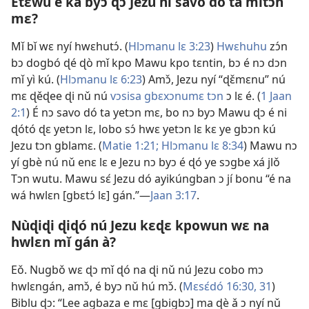
Etɛwu é ka byɔ ɖɔ Jezu ni savo dó ta mǐtɔn
mɛ?
Mǐ bǐ wɛ nyí hwɛhutɔ́. (
Hlɔmanu lɛ 3:23
)
Hwɛhuhu
zɔ́n
bɔ dogbó ɖé ɖò mǐ kpo Mawu kpo tɛntin, bɔ é nɔ dɔn
mǐ yì kú. (
Hlɔmanu lɛ 6:23
) Amɔ̌, Jezu nyí “ɖɛ̌mɛnu” nú
mɛ ɖěɖee ɖi nǔ nú
vɔsisa gbɛxɔnumɛ tɔn
ɔ lɛ é. (
1 Jaan
2:1
) É nɔ savo dó ta yetɔn mɛ, bo nɔ byɔ Mawu ɖɔ é ni
ɖótó ɖɛ yetɔn lɛ, lobo sɔ́ hwɛ yetɔn lɛ kɛ ye gbɔn kú
Jezu tɔn gblamɛ. (
Matie 1:21;
Hlɔmanu lɛ 8:34
) Mawu nɔ
yí gbè nú nǔ enɛ lɛ e Jezu nɔ byɔ é ɖó ye sɔgbe xá jlǒ
Tɔn wutu. Mawu sɛ́ Jezu dó ayikúngban ɔ jí bonu “é na
wá hwlɛn [gbɛtɔ́ lɛ] gán.”—
Jaan 3:17
.
Nùɖiɖi ɖiɖó nú Jezu kɛɖɛ kpowun wɛ na
hwlɛn mǐ gán à?
Eǒ. Nugbǒ wɛ ɖɔ mǐ ɖó na ɖi nǔ nú Jezu cobo mɔ
hwlɛngán, amɔ̌, é byɔ nǔ hú mɔ̌. (
Mɛsɛ́dó 16:30, 31
)
Biblu ɖɔ: “Lee agbaza e mɛ [gbigbɔ] ma ɖè ǎ ɔ nyí nǔ