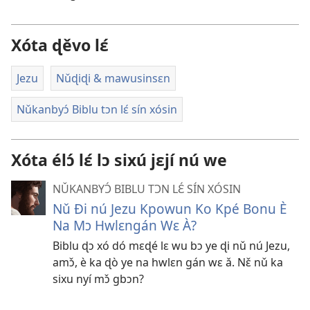
Xóta ɖěvo lɛ́
Jezu
Nǔɖiɖi & mawusinsɛn
Nǔkanbyɔ́ Biblu tɔn lɛ́ sín xósin
Xóta élɔ́ lɛ́ lɔ sixú jɛjí nú we
NǓKANBYƆ́ BIBLU TƆN LƐ́ SÍN XÓSIN
Nǔ Ði nú Jezu Kpowun Ko Kpé Bonu È
Na Mɔ Hwlɛngán Wɛ À?
Biblu ɖɔ xó dó mɛɖé lɛ wu bɔ ye ɖi nǔ nú Jezu,
amɔ̌, è ka ɖò ye na hwlɛn gán wɛ ǎ. Nɛ̌ nǔ ka
sixu nyí mɔ̌ gbɔn?