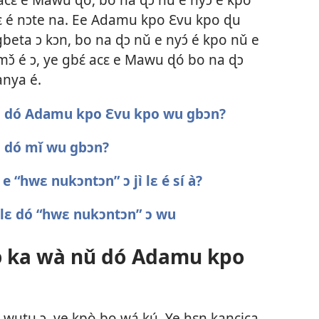
 wɛ é nɔte na. Ee Adamu kpo Ɛvu kpo ɖu
gbeta ɔ kɔn, bo na ɖɔ nǔ e nyɔ́ é kpo nǔ e
ɔ̌ é ɔ, ye gbɛ́ acɛ e Mawu ɖó bo na ɖɔ
anya é.
nǔ dó Adamu kpo Ɛvu kpo wu gbɔn?
ǔ dó mǐ wu gbɔn?
e “hwɛ nukɔntɔn” ɔ jì lɛ é sí à?
 dó “hwɛ nukɔntɔn” ɔ wu
 ɔ ka wà nǔ dó Adamu kpo
utu ɔ, ye kpò bo wá kú. Ye hɛn kancica