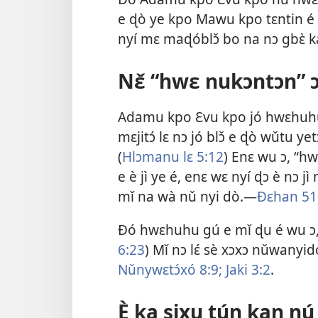
e ɖò ye kpo Mawu kpo tɛntin é 
nyí mɛ maɖóblɔ̌ bo na nɔ gbɛ̀ k
Nɛ̌ “hwɛ nukɔntɔn” 
Adamu kpo Ɛvu kpo jó hwɛhuhu 
mɛjitɔ́ lɛ nɔ jó blɔ̌ e ɖò wǔtu y
(
Hlɔmanu lɛ 5:12
) Enɛ wu ɔ, “hw
e è jì ye é, enɛ wɛ nyí ɖɔ è nɔ
mǐ na wà nǔ nyi dò.—
Ðɛhan 51
Ðó hwɛhuhu gú e mǐ ɖu é wu ɔ, m
6:23
) Mǐ nɔ lɛ́ sè xɔxɔ nǔwanyi
Nǔnywɛtɔ́xó 8:9;
Jaki 3:2
.
È ka sixu tún kan nú