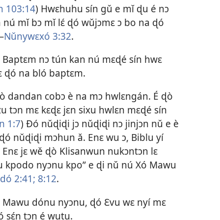
n 103:14
) Hwɛhuhu sín gǔ e mǐ ɖu é nɔ
un nú mǐ bɔ mǐ lɛ́ ɖó wǔjɔmɛ ɔ bo na ɖó
—
Nǔnywɛxó 3:32
.
Baptɛm nɔ tún kan nú mɛɖé sín hwɛ
 lɛ ɖó na bló baptɛm.
 dandan cobɔ è na mɔ hwlɛngán. É ɖò
ezu tɔn mɛ kɛɖɛ jɛn sixu hwlɛn mɛɖé sín
n 1:7
) Ðó nǔɖiɖi jɔ nǔɖiɖi nɔ jinjɔn nǔ e è
u ɖó nǔɖiɖi mɔhun ǎ. Enɛ wu ɔ, Biblu yí
. Enɛ jɛ wě ɖò Klisanwun nukɔntɔn lɛ
u kpodo nyɔnu kpo” e ɖi nǔ nú Xó Mawu
́dó 2:41;
8:12
.
Mawu dónu nyɔnu, ɖó Ɛvu wɛ nyí mɛ
ó sɛ́n tɔn é wutu.