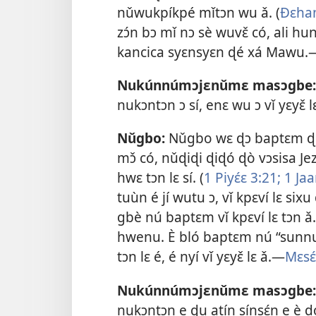
nǔwukpíkpé mǐtɔn wu ǎ. (
Ðɛha
zɔ́n bɔ mǐ nɔ sè wuvɛ̌ có, ali h
kancica syɛnsyɛn ɖé xá Mawu.
Nukúnnúmɔjɛnǔmɛ masɔgbe:
nukɔntɔn ɔ sí, enɛ wu ɔ vǐ yɛyɛ̌
Nǔgbo:
Nǔgbo wɛ ɖɔ baptɛm ɖò
mɔ̌ có, nǔɖiɖi ɖiɖó ɖò vɔsisa J
hwɛ tɔn lɛ sí. (
1 Piyɛ́ɛ 3:21;
1 Jaa
tuùn é jí wutu ɔ, vǐ kpɛví lɛ six
gbè nú baptɛm vǐ kpɛví lɛ tɔn ǎ
hwenu. È bló baptɛm nú “sunn
tɔn lɛ é, é nyí vǐ yɛyɛ̌ lɛ ǎ.—
Mɛsɛ
Nukúnnúmɔjɛnǔmɛ masɔgbe:
nukɔntɔn e ɖu atín sínsɛ́n e è d