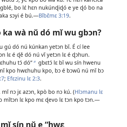
gblé, bo lɛ́ hɛn nukúnɖiɖó e ye ɖó bo na
aka sɔyi é bú.—
Bǐbɛ̌mɛ 3:19
.
ɔ ka wà nǔ dó mǐ wu gbɔn?
gú dó nú kúnkan yetɔn bǐ. É cí lee
etɔn lɛ é ɖě dó nú vǐ yetɔn lɛ é ɖɔhun.
ɛhuhu tɔ́ dó”
gbɛtɔ́ lɛ bǐ wu sín hwenu
b
 jì mǐ kpo hwɛhuhu kpo, bɔ é bɔwǔ nú mǐ bɔ
:7
;
Efɛzinu lɛ 2:3
.
ǐ nɔ jɛ azɔn, kpò bo nɔ kú. (
Hlɔmanu lɛ
do mǐtɔn lɛ kpo mɛ ɖevo lɛ tɔn kpo tɔn.—
 mǐ sín nǔ e “hwɛ