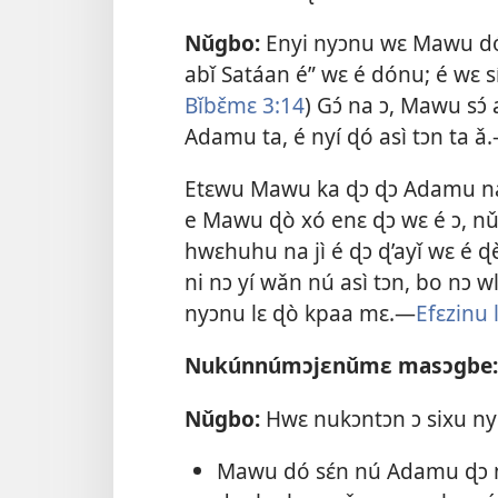
Nǔgbo:
Enyi nyɔnu wɛ Mawu dónu
abǐ Satáan é” wɛ é dónu; é wɛ sí
Bǐbɛ̌mɛ 3:14
) Gɔ́ na ɔ, Mawu s
Adamu ta, é nyí ɖó asì tɔn ta ǎ
Etɛwu Mawu ka ɖɔ ɖɔ Adamu na k
e Mawu ɖò xó enɛ ɖɔ wɛ é ɔ, n
hwɛhuhu na jì é ɖɔ ɖ’ayǐ wɛ é
ni nɔ yí wǎn nú asì tɔn, bo nɔ wlí 
nyɔnu lɛ ɖò kpaa mɛ.—
Efɛzinu 
Nukúnnúmɔjɛnǔmɛ masɔgbe:
Nǔgbo:
Hwɛ nukɔntɔn ɔ sixu nyí
Mawu dó sɛ́n nú Adamu ɖɔ ni