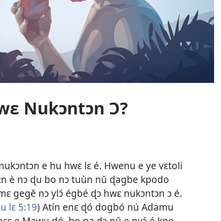
wɛ Nukɔntɔn Ɔ?
ukɔntɔn e hu hwɛ lɛ é. Hwenu e ye vɛtoli
ɛ́n è nɔ ɖu bo nɔ tuùn nǔ ɖagbe kpodo
mɛ gegě nɔ ylɔ́ égbé ɖɔ hwɛ nukɔntɔn ɔ é.
 lɛ 5:19
) Atín enɛ ɖó dogbó nú Adamu
acɛ e Mawu ɖó, bo na ɖɔ nǔ e nyɔ́ é kpo