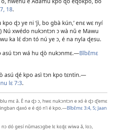
 ó, hwenu e Adamu kpò ɖò éɖokpo, bo
7, 18
.
o ɖɔ ye ni ‘jì, bo gbà kún,’ enɛ wɛ nyí
) Nú xwédo nukɔntɔn ɔ wà nǔ e Mawu
 ka lɛ́ dɔn tó nú ye ɔ, é na nyla ɖesu.
bɔ asú tɔn wá hu ɖò nukɔnmɛ.—
Bǐbɛ̌mɛ
 asú ɖé kpo asì tɔn kpo tɛntin.—
nu lɛ 7:3
.
lu mɛ ǎ. È na ɖɔ ɔ, hwɛ nukɔntɔn e xó è ɖɔ ɖ’emɛ
adingban ɖaxó e é ɖó n’i é kpo.—
Bǐbɛ̌mɛ 3:4, 5;
Jaan
nɔ dó gesí nǔmasɔgbe lɛ kɛɖɛ wiwa ǎ, loɔ,