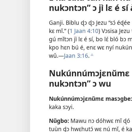
nukɔntɔn” ɔ jì lɛ é sí 
Ganji. Biblu ɖɔ ɖɔ Jezu “sɔ́ éɖé
kɛ mǐ.” (
1 Jaan 4:10
) Vɔsisa Jez
gú mǐtɔn jì lɛ é sí, bo lɛ́ bló
kpo hɛn bú é, enɛ wɛ nyí nukúnɖ
wǔ.—
Jaan 3:16
.
c
Nukúnnúmɔjɛnǔmɛ m
nukɔntɔn” ɔ wu
Nukúnnúmɔjɛnǔmɛ masɔgbe:
kaka sɔyi.
Nǔgbo:
Mawu nɔ dóhwɛ mǐ ɖó n
tuùn ɖɔ hwɛhutɔ́ wɛ nú mǐ, é ka