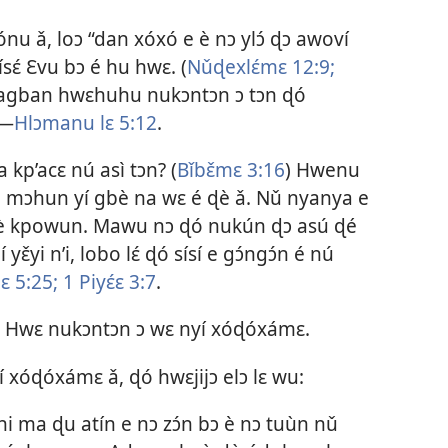
 ǎ, loɔ “dan xóxó e è nɔ ylɔ́ ɖɔ awoví
sɛ́ Ɛvu bɔ é hu hwɛ. (
Nǔɖexlɛ́mɛ 12:9;
ɔ́ agban hwɛhuhu nukɔntɔn ɔ tɔn ɖó
.—
Hlɔmanu lɛ 5:12
.
p’acɛ nú asì tɔn? (
Bǐbɛ̌mɛ 3:16
) Hwenu
ǔ mɔhun yí gbè na wɛ é ɖè ǎ. Nǔ nyanya e
 ɖè kpowun. Mawu nɔ ɖó nukún ɖɔ asú ɖé
yɛ̌yi n’i, lobo lɛ́ ɖó sísí e gɔ́ngɔ́n é nú
lɛ 5:25;
1 Piyɛ́ɛ 3:7
.
Hwɛ nukɔntɔn ɔ wɛ nyí xóɖóxámɛ.
 xóɖóxámɛ ǎ, ɖó hwɛjijɔ elɔ lɛ wu:
 ma ɖu atín e nɔ zɔ́n bɔ è nɔ tuùn nǔ