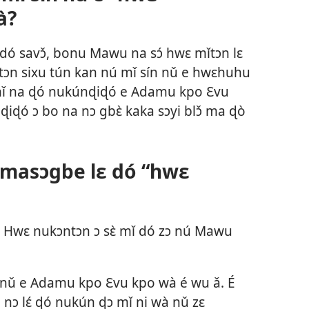
à?
e dó savɔ̌, bonu Mawu na sɔ́ hwɛ mǐtɔn lɛ
u tɔn sixu tún kan nú mǐ sín nǔ e hwɛhuhu
 bɔ mǐ na ɖó nukúnɖiɖó e Adamu kpo Ɛvu
iɖó ɔ bo na nɔ gbɛ̀ kaka sɔyi blɔ̌ ma ɖò
asɔgbe lɛ dó “hwɛ
Hwɛ nukɔntɔn ɔ sɛ̀ mǐ dó zɔ nú Mawu
ǔ e Adamu kpo Ɛvu kpo wà é wu ǎ. É
 nɔ lɛ́ ɖó nukún ɖɔ mǐ ni wà nǔ zɛ