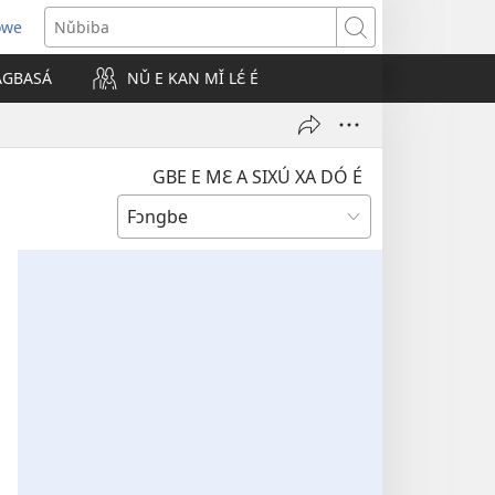
owe
Nǔbiba
 AGBASÁ
NǓ E KAN MǏ LƐ́ É
GBE E MƐ A SIXÚ XA DÓ É