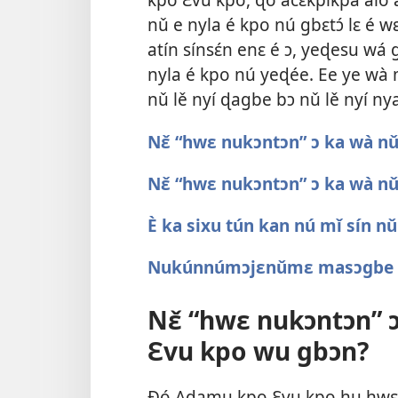
nǔ e nyla é kpo nú gbɛtɔ́ lɛ é
atín sínsɛ́n enɛ é ɔ, yeɖesu wá 
nyla é kpo nú yeɖée. Ee ye wà m
nǔ lě nyí ɖagbe bɔ nǔ lě nyí ny
Nɛ̌ “hwɛ nukɔntɔn” ɔ ka wà 
Nɛ̌ “hwɛ nukɔntɔn” ɔ ka wà n
È ka sixu tún kan nú mǐ sín nǔ 
Nukúnnúmɔjɛnǔmɛ masɔgbe lɛ
Nɛ̌ “hwɛ nukɔntɔn”
Ɛvu kpo wu gbɔn?
Ðó Adamu kpo Ɛvu kpo hu hwɛ w