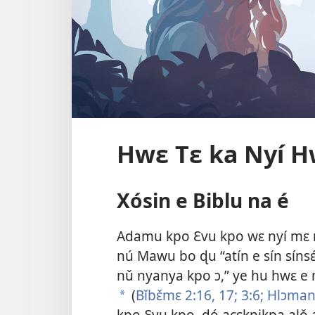
Hwɛ Tɛ ka Nyí H
Xósin e Biblu na é
Adamu kpo Ɛvu kpo wɛ nyí mɛ n
nú Mawu bo ɖu “atín e sín síns
nǔ nyanya kpo ɔ,” ye hu hwɛ e 
(
Bǐbɛ̌mɛ 2:16, 17;
3:6;
Hlɔmanu
a
kpo Ɛvu kpo, ɖó acɛkpikpa alǒ 