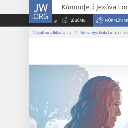
JW.ORG
Kúnnuɖetɔ́ Jexóva tɔn 
BǏBƐ́MƐ
NǓKPLƆ́NMƐ
Nǔkplɔ́nmɛ Biblu tɔn lɛ́
Nǔkanbyɔ́ Biblu tɔn lɛ́ sín xó