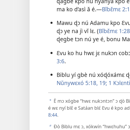
ɖagbe kpo nǔ nyanya kpo é
ma ko d’asì ǎ é.—
Bǐbɛ̌mɛ 2:1
Mawu ɖɔ nú Adamu kpo Ɛvu kp
ɖɔ ye na jì vǐ lɛ. (
Bǐbɛ̌mɛ 1:28
ɖegbe tɔn nú ye é, bonu Mawu
Ɛvu ko hu hwɛ jɛ nukɔn co
3:6
.
Biblu yí gbè nú xóɖóxámɛ ɖò
Nǔnywɛxó 5:18, 19;
1 Kɔlɛnti
È mɔ xógbe “hwɛ nukɔntɔn” ɔ ɖò Bib
a
é wɛ nyí blɛ̌ e Satáan blɛ́ Ɛvu é kpo 
8:44
.
Ðò Biblu mɛ ɔ, xókwín “hwɛhuhu” ɔ 
b