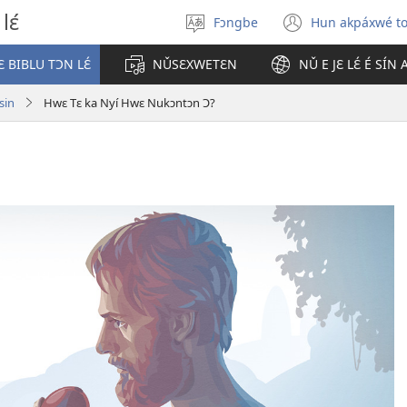
lɛ́
Fɔngbe
Hun akpáxwé t
Sɔ́
(opens
gbe
new
 BIBLU TƆN LƐ́
NǓSƐXWETƐN
NǓ E JƐ LƐ́ É SÍN
ɖokpó
window)
sin
Hwɛ Tɛ ka Nyí Hwɛ Nukɔntɔn Ɔ?