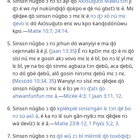
Sinsɛn nǔgbo ɔ nɔ sɔ́ ayi ɖó
Axɔ́suɖuto Mawu tɔn
jí
ɖɔ é wɛ nyí nukúnɖiɖó ɖokpo e ɖè nú gbɛtɔ́ lɛ é. Mɛ
ɖěɖee ɖò sinsɛn nǔgbo ɔ mɛ lɛ é
nɔ ɖɔ xó nú mɛ
ɖevo lɛ
dó Axɔ́suɖuto enɛ wu kpo kanɖodónǔwu
kpo.—
Matie 10:7;
24:14
.
Sinsɛn nǔgbo ɔ nɔ jɛhun dó wanyiyi e ma ɖó
cejɛnnabi ǎ é jí. (
Jaan 13:35
) É nɔ kplɔ́n mɛ ɖɔ è ni ɖó
sísí nú mɛ e gosin akɔ vovo mɛ lɛ é bǐ, bo nɔ lɛ́ yí mɛ
lɛ bǐ, ye na bo ɖó sinmɛ agbaza tɔn ɖebǔ, aca ɖebǔ,
nɔ dó gbè ɖebǔ, alǒ gosin ninɔmɛ ɖebǔ mɛ ɔ nɛ.
(
Mɛsɛ́dó 10:34, 35
) Wanyiyi nɔ sísɛ́ mɛ ɖěɖee ɖò
sinsɛn nǔgbo ɔ mɛ lɛ é bɔ ye
nɔ ɖ’alɔ ɖò
ahwanfunfun mɛ ǎ
.—
Micée 4:3;
1 Jaan 3:11, 12
.
Sinsɛn nǔgbo ɔ ɖó
kplékplé sinsɛngán lɛ tɔn ɖé bo
nɔ sú axɔ́ ǎ
, é ka nɔ lɛ́ sun gǎn-nyikɔ mɛ ɖěɖee nɔ
wà devízɔ́ lɛ é ǎ.—
Matie 23:8-12;
1 Piyɛ́ɛ 5:2, 3
.
Sinsɛn nǔgbo ɔ nɔ
ɖó wǔ zɔ bǐ mlɛ́mlɛ́ ɖò toxóɖiɖɔ