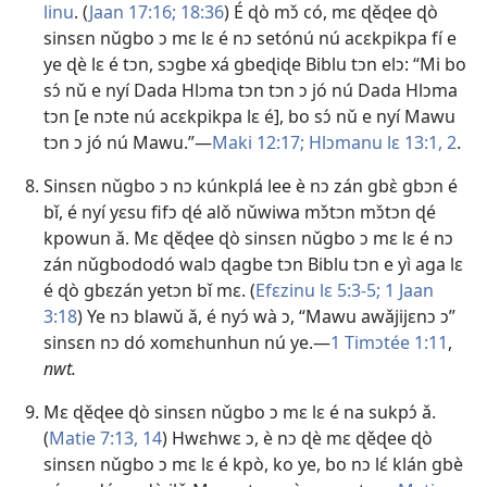
linu
. (
Jaan 17:16;
18:36
) É ɖò mɔ̌ có, mɛ ɖěɖee ɖò
sinsɛn nǔgbo ɔ mɛ lɛ é nɔ setónú nú acɛkpikpa fí e
ye ɖè lɛ é tɔn, sɔgbe xá gbeɖiɖe Biblu tɔn elɔ: “Mi bo
sɔ́ nǔ e nyí Dada Hlɔma tɔn tɔn ɔ jó nú Dada Hlɔma
tɔn [e nɔte nú acɛkpikpa lɛ é], bo sɔ́ nǔ e nyí Mawu
tɔn ɔ jó nú Mawu.”—
Maki 12:17;
Hlɔmanu lɛ 13:1, 2
.
Sinsɛn nǔgbo ɔ nɔ kúnkplá lee è nɔ zán gbɛ̀ gbɔn é
bǐ, é nyí yɛsu fifɔ ɖé alǒ nǔwiwa mɔ̌tɔn mɔ̌tɔn ɖé
kpowun ǎ. Mɛ ɖěɖee ɖò sinsɛn nǔgbo ɔ mɛ lɛ é nɔ
zán nǔgbododó walɔ ɖagbe tɔn Biblu tɔn e yì aga lɛ
é ɖò gbɛzán yetɔn bǐ mɛ. (
Efɛzinu lɛ 5:3-5;
1 Jaan
3:18
) Ye nɔ blawǔ ǎ, é nyɔ́ wà ɔ, “Mawu awǎjijɛnɔ ɔ”
sinsɛn nɔ dó xomɛhunhun nú ye.—
1 Timɔtée 1:11
,
nwt.
Mɛ ɖěɖee ɖò sinsɛn nǔgbo ɔ mɛ lɛ é na sukpɔ́ ǎ.
(
Matie 7:13, 14
) Hwɛhwɛ ɔ, è nɔ ɖè mɛ ɖěɖee ɖò
sinsɛn nǔgbo ɔ mɛ lɛ é kpò, ko ye, bo nɔ lɛ́ klán gbè