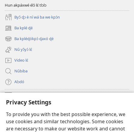
Hun akpáxwé élɔ́ lɛ́ tlɔlɔ
Byɔ̌ ɖɔ è ní wá ba we kpɔ́n
Ba kplé ɖé
(opens
new
Ba kpléɖókpɔ́ ɖaxó ɖé
(opens
window)
new
Nǔ yɔ̌yɔ́ lɛ́
window)
Video lɛ́
Nǔbiba
Alɔdó
Nǔníná lɛ́
(opens
Privacy Settings
new
window)
WEMASƐXWETƐN ƐNTƐNƐTI JÍ TƆN Watchtower Tɔn
To provide you with the best possible experience, we
(opens
use cookies and similar technologies. Some cookies
new
®
JW Hub
window)
are necessary to make our website work and cannot
(opens