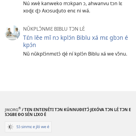
Nú xwè kanweko mɔkpan ɔ, ahwanvu tɔn lɛ
xoɖɛ ɖɔ Axɔsuɖuto enɛ ni wá.
NǓKPLƆ́NMƐ BIBLU TƆN LƐ́
Tɛ́n lěe mǐ nɔ kplɔ́n Biblu xá mɛ gbɔn é
kpɔ́n
Nǔ nǔkplɔ́nmɛtɔ́ ɖé ní kplɔ́n Biblu xá we vɔ̌nu.
®
JW.ORG
/ TƐN ƐNTƐNƐ́TI TƆN KÚNNUƉETƆ́ JEXÓVA TƆN LƐ́ TƆN E
SƆGBE ƉO SƐ́N LIXO É
Sɔ́ sinmɛ e jló we é