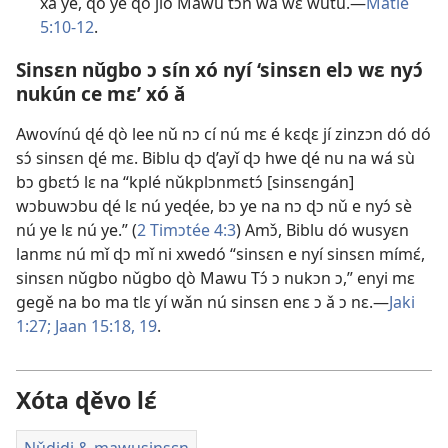
xá ye, ɖó ye ɖò jlǒ Mawu tɔn wà wɛ wutu.—
Matie
5:10-12
.
Sinsɛn nǔgbo ɔ sín xó nyí ‘sinsɛn elɔ wɛ nyɔ́
nukún ce mɛ’ xó ǎ
Awovínú ɖé ɖò lee nǔ nɔ cí nú mɛ é kɛɖɛ jí zinzɔn dó dó
sɔ́ sinsɛn ɖé mɛ. Biblu ɖɔ ɖ’ayǐ ɖɔ hwe ɖé nu na wá sù
bɔ gbɛtɔ́ lɛ na “kplé nǔkplɔnmɛtɔ́ [sinsɛngán]
wɔbuwɔbu ɖé lɛ nú yeɖée, bɔ ye na nɔ ɖɔ nǔ e nyɔ́ sè
nú ye lɛ nú ye.” (
2 Timɔtée 4:3
) Amɔ̌, Biblu dó wusyɛn
lanmɛ nú mǐ ɖɔ mǐ ni xwedó “sinsɛn e nyí sinsɛn mímɛ́,
sinsɛn nǔgbo nǔgbo ɖò Mawu Tɔ́ ɔ nukɔn ɔ,” enyi mɛ
gegě na bo ma tlɛ yí wǎn nú sinsɛn enɛ ɔ ǎ ɔ nɛ.—
Jaki
1:27;
Jaan 15:18, 19
.
Xóta ɖěvo lɛ́