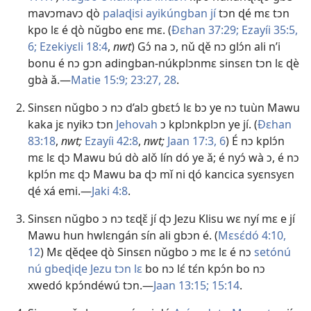
mavɔmavɔ ɖò
palaɖisi ayikúngban jí
tɔn ɖé mɛ tɔn
kpo lɛ é ɖò nǔgbo enɛ mɛ. (
Ðɛhan 37:29;
Ezayíi 35:5,
6;
Ezekiyɛli 18:4
,
nwt
) Gɔ́ na ɔ, nǔ ɖě nɔ glɔ́n ali n’i
bonu é nɔ gɔn adingban-núkplɔnmɛ sinsɛn tɔn lɛ ɖè
gbà ǎ.—
Matie 15:9;
23:27, 28
.
Sinsɛn nǔgbo ɔ nɔ d’alɔ gbɛtɔ́ lɛ bɔ ye nɔ tuùn Mawu
kaka jɛ nyikɔ tɔn
Jehovah
ɔ kplɔnkplɔn ye jí. (
Ðɛhan
83:18
,
nwt;
Ezayíi 42:8
,
nwt;
Jaan 17:3,
6
) É nɔ kplɔ́n
mɛ lɛ ɖɔ Mawu bú dò alǒ lín dó ye ǎ; é nyɔ́ wà ɔ, é nɔ
kplɔ́n mɛ ɖɔ Mawu ba ɖɔ mǐ ni ɖó kancica syɛnsyɛn
ɖé xá emi.—
Jaki 4:8
.
Sinsɛn nǔgbo ɔ nɔ tɛɖɛ̌ jí ɖɔ Jezu Klisu wɛ nyí mɛ e jí
Mawu hun hwlɛngán sín ali gbɔn é. (
Mɛsɛ́dó 4:10,
12
) Mɛ ɖěɖee ɖò Sinsɛn nǔgbo ɔ mɛ lɛ é nɔ
setónú
nú gbeɖiɖe Jezu tɔn lɛ
bo nɔ lɛ́ tɛ́n kpɔ́n bo nɔ
xwedó kpɔ́ndéwú tɔn.—
Jaan 13:15;
15:14
.