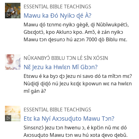
ESSENTIAL BIBLE TEACHINGS
Mawu ka Ðó Nyikɔ ɖé À?
Mawu ɖó tɛnmɛ-nyikɔ gègě, ɖi Nǔbǐwukpétɔ́,
Gbɛɖotɔ́, kpo Aklunɔ kpo. Amɔ̌, è zán nyikɔ
Mawu tɔn ɖesunɔ hú azɔn 7000 ɖò Biblu mɛ.
NǓKANBYƆ́ BIBLU TƆN LƐ́ SÍN XÓSIN
Nɛ̌ Jezu ka Hwlɛn Mǐ Gbɔn?
Etɛwu é ka byɔ ɖɔ Jezu ni savo dó ta mǐtɔn mɛ?
Nùɖiɖi ɖiɖó nú Jezu kɛɖɛ kpowun wɛ na hwlɛn
mǐ gán à?
ESSENTIAL BIBLE TEACHINGS
Etɛ ka Nyí Axɔsuɖuto Mawu Tɔn?
Sinsɛnzɔ́ Jezu tɔn hwenu ɔ, é kplɔ́n nǔ mɛ dó
Axɔsuɖuto Mawu tɔn wu hú xota ɖevo ɖebǔ.