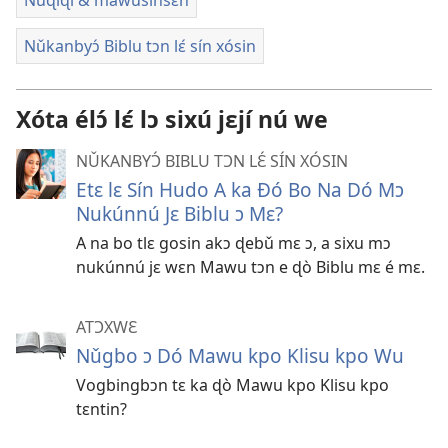
Nǔɖiɖi & mawusinsɛn
Nǔkanbyɔ́ Biblu tɔn lɛ́ sín xósin
Xóta élɔ́ lɛ́ lɔ sixú jɛjí nú we
NǓKANBYƆ́ BIBLU TƆN LƐ́ SÍN XÓSIN
Etɛ lɛ Sín Hudo A ka Ðó Bo Na Dó Mɔ
Nukúnnú Jɛ Biblu ɔ Mɛ?
A na bo tlɛ gosin akɔ ɖebǔ mɛ ɔ, a sixu mɔ
nukúnnú jɛ wɛn Mawu tɔn e ɖò Biblu mɛ é mɛ.
ATƆXWƐ
Nǔgbo ɔ Dó Mawu kpo Klisu kpo Wu
Vogbingbɔn tɛ ka ɖò Mawu kpo Klisu kpo
tɛntin?