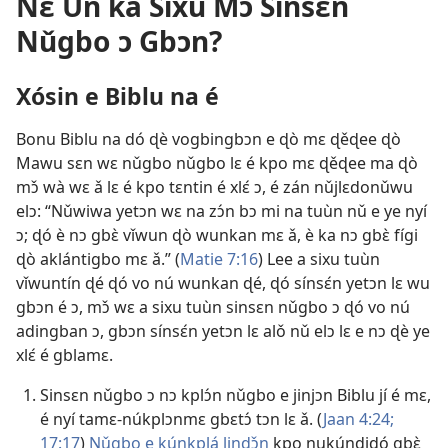
Nɛ̌ Un ka Sixu Mɔ Sinsɛn
Nǔgbo ɔ Gbɔn?
Xósin e Biblu na é
Bonu Biblu na dó ɖè vogbingbɔn e ɖò mɛ ɖěɖee ɖò
Mawu sɛn wɛ nǔgbo nǔgbo lɛ é kpo mɛ ɖěɖee ma ɖò
mɔ̌ wà wɛ ǎ lɛ é kpo tɛntin é xlɛ́ ɔ, é zán nǔjlɛdonǔwu
elɔ: “Nǔwiwa yetɔn wɛ na zɔ́n bɔ mi na tuùn nǔ e ye nyí
ɔ; ɖó è nɔ gbɛ̀ vǐwun ɖò wunkan mɛ ǎ, è ka nɔ gbɛ̀ fígi
ɖò aklántigbo mɛ ǎ.” (
Matie 7:16
) Lee a sixu tuùn
vǐwuntín ɖé ɖó vo nú wunkan ɖé, ɖó sínsɛ́n yetɔn lɛ wu
gbɔn é ɔ, mɔ̌ wɛ a sixu tuùn sinsɛn nǔgbo ɔ ɖó vo nú
adingban ɔ, gbɔn sínsɛ́n yetɔn lɛ alǒ nǔ elɔ lɛ e nɔ ɖè ye
xlɛ́ é gblamɛ.
Sinsɛn nǔgbo ɔ nɔ kplɔ́n nǔgbo e jinjɔn Biblu jí é mɛ,
é nyí tamɛ-núkplɔnmɛ gbɛtɔ́ tɔn lɛ ǎ. (
Jaan 4:24;
17:17
)
Nǔgbo e kúnkplá lindɔ̌n
kpo nukúnɖiɖó gbɛ̀