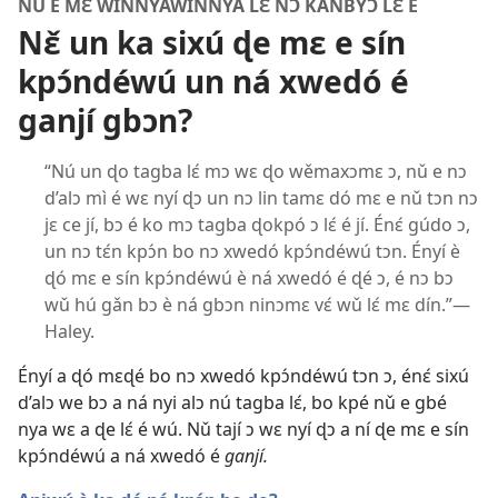
NǓ E MƐ WÍNNYÁWÍNNYÁ LƐ́ NƆ KANBYƆ́ LƐ́ É
Nɛ̌ un ka sixú ɖe mɛ e sín
kpɔ́ndéwú un ná xwedó é
ganjí gbɔn?
“Nú un ɖo tagba lɛ́ mɔ wɛ ɖo wěmaxɔmɛ ɔ, nǔ e nɔ
d’alɔ mì é wɛ nyí ɖɔ un nɔ lin tamɛ dó mɛ e nǔ tɔn nɔ
jɛ ce jí, bɔ é ko mɔ tagba ɖokpó ɔ lɛ́ é jí. Énɛ́ gúdo ɔ,
un nɔ tɛ́n kpɔ́n bo nɔ xwedó kpɔ́ndéwú tɔn. Ényí è
ɖó mɛ e sín kpɔ́ndéwú è ná xwedó é ɖé ɔ, é nɔ bɔ
wǔ hú gǎn bɔ è ná gbɔn ninɔmɛ vɛ́ wǔ lɛ́ mɛ dín.”—
Haley.
Ényí a ɖó mɛɖé bo nɔ xwedó kpɔ́ndéwú tɔn ɔ, énɛ́ sixú
d’alɔ we bɔ a ná nyi alɔ nú tagba lɛ́, bo kpé nǔ e gbé
nya wɛ a ɖe lɛ́ é wú. Nǔ tají ɔ wɛ nyí ɖɔ a ní ɖe mɛ e sín
kpɔ́ndéwú a ná xwedó é
ganjí.