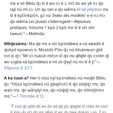
mɛ e xó Biblu ɖɔ lɛ́ é wú sɔ é ɔ, mɔ̌ do wɛ yě nɔ ɖo
tají nú mì sɔ. Un ɖu tan e ɖo wěma
Ði nǔ yěɖɔhun
mɛ
lɛ́ é kplɔ́nkplɔ́n, gɔ́ nú
‘Index des modèles’
e è nɔ mɔ
ɖo wěma
Les jeunes s’interrogent
—
Réponses
pratiques
, Volume 1 kpó 2 kpó mɛ lɛ́ é sín vǐví
tawun.”—Melinda.
Wěɖexámɛ:
Ma ɖe mɛ e sín kpɔ́ndéwú a ná xwedó é
ɖokpó kpowun ó. Mɛsɛ́dó Pɔ́lu ɖɔ nú klisánwun gbɛ̌
tɔn lɛ́ ɖɔ: “Mi sɔ́ nukún mitɔn lɛ́ ɖó
mɛ ɖěɖěe
ɖo zɔnlin ɖi
wɛ sɔgbe xá kpɔ́ndéwú e mǐ zé ɖ’ayǐ nú mi lɛ́ é jí.”—
Filípunu lɛ́ 3:17
.
A ka tuun a?
Hwi lɔ
sixú nyí kpɔ́ndéwú nú mɛɖé! Biblu
ɖɔ: “Hǔzú kpɔ́ndéwú nú gbejínɔtɔ́ lɛ́ ɖo xóɖiɖɔ mɛ, ɖo
walɔ mɛ, ɖo wǎnyíyí mɛ, ɖo nǔɖiɖi mɛ, ɖo mǐmɛ́jíninɔ
mɛ.”—
1 Timɔtée 4:12
.
“È sixú ɖo gǎn dó wɛ bo ná ɖó jijɔ ɖagbe lɛ́ cóbó ka sixú
lɛ́ kpo ɖo alɔ dó mɛ ɖěvo lɛ́ wɛ ɖo hwe ɖokpó ɔ nu. È nɔ