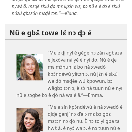
nywɛ́ ǎ, mɛɖé sixú ɖo mɛ kpɔ́n wɛ, bɔ nǔ e è ɖɔ é sixú
húzú gbɛzán mɛɖé tɔn.”—Kiana.
Nǔ e gbɛ̌ towe lɛ́ nɔ ɖɔ é
“Mɛ e ɖi nyǐ é gěgé nɔ zán agbaza
e Jexóva ná yě é nyi do. Nú è ɖe
mɛ mɔ̌hun lɛ́ bo ná xwedó
kpɔ́ndéwú yětɔn ɔ, nǔ jɛ́n è sixú
wa dó mɛɖée wú kpowun, bɔ
wǎgbɔ tɔn ɔ, è sɔ́ ná tuun nǔ e nyí
nǔ e sɔgbe bɔ è ɖó ná wa é ǎ.”—Emma.
“Mɛ e sín kpɔ́ndéwú è ná xwedó é
ɖiɖe ganjí nɔ d’alɔ mɛ bɔ gbɛ
mɛtɔn nɔ ɖó nu. È nɔ to yi gba ta
hwɛ̌ ǎ, é nyɔ́ wa ɔ, è nɔ tuun nǔ e