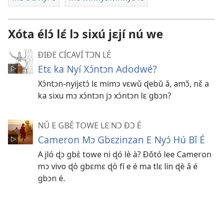
Xóta élɔ́ lɛ́ lɔ sixú jɛjí nú we
ÐIÐE CÍCAVÍ TƆN LƐ́
Etɛ ka Nyí Xɔ́ntɔn Adodwé?
Xɔ́ntɔn-nyijɛtɔ́ lɛ mimɔ vɛwǔ ɖebǔ ǎ, amɔ̌, nɛ̌ a
ka sixu mɔ xɔ́ntɔn jɔ xɔ́ntɔn lɛ gbɔn?
NǓ E GBƐ̌ TOWE LƐ NƆ ÐƆ É
Cameron Mɔ Gbɛzinzan E Nyɔ́ Hú Bǐ É
A jló ɖɔ gbɛ̀ towe ni ɖó lè à? Ðǒtó lee Cameron
mɔ vivo ɖò gbɛmɛ ɖò fí e é ma tlɛ lin ɖè ǎ é
gbɔn é.