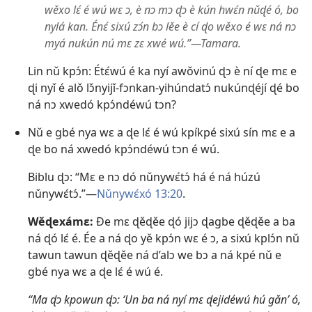
wěxo lɛ́ é wú wɛ ɔ, è nɔ mɔ ɖɔ è kún hwɛ́n nǔɖé ó, bo
nylá kan. Énɛ́ sixú zɔ́n bɔ lěe è cí ɖo wěxo é wɛ ná nɔ
myá nukún nú mɛ zɛ xwé wú.”—Tamara.
Lin nǔ kpɔ́n: Étɛ́wú é ka nyí awǒvinú ɖɔ è ní ɖe mɛ e
ɖi nyǐ é alǒ lɔ̌nyijǐ-fɔnkan-yihúndatɔ́ nukúnɖéjí ɖé bo
ná nɔ xwedó kpɔ́ndéwú tɔn?
Nǔ e gbé nya wɛ a ɖe lɛ́ é wú kpíkpé sixú sín mɛ e a
ɖe bo ná xwedó kpɔ́ndéwú tɔn é wú.
Biblu ɖɔ: “Mɛ e nɔ dó nǔnywɛ́tɔ́ há é ná húzú
nǔnywɛ́tɔ́.”—
Nǔnywɛ́xó 13:20
.
Wěɖexámɛ:
Ðe mɛ ɖěɖěe ɖó jijɔ ɖagbe ɖěɖěe a ba
ná ɖó lɛ́ é. Ée a ná ɖo yě kpɔ́n wɛ é ɔ, a sixú kplɔ́n nǔ
tawun tawun ɖěɖěe ná d’alɔ we bɔ a ná kpé nǔ e
gbé nya wɛ a ɖe lɛ́ é wú é.
“Ma ɖɔ kpowun ɖɔ: ‘Un ba ná nyí mɛ ɖejidéwú hú gǎn’ ó,