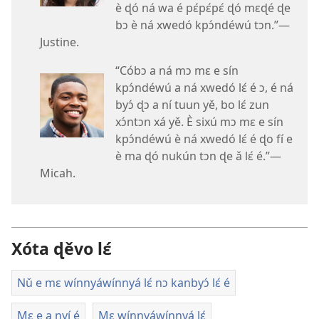
è ɖó ná wa é pɛ́pɛ́pɛ́ ɖó mɛɖé ɖe
bɔ è ná xwedó kpɔ́ndéwú tɔn.”—
Justine.
“Cóbɔ a ná mɔ mɛ e sín
kpɔ́ndéwú a ná xwedó lɛ́ é ɔ, é ná
byɔ́ ɖɔ a ní tuun yě, bo lɛ́ zun
xɔ́ntɔn xá yě. È sixú mɔ mɛ e sín
kpɔ́ndéwú è ná xwedó lɛ́ é ɖo fí e
è ma ɖó nukún tɔn ɖe ǎ lɛ́ é.”—
Micah.
Xóta ɖěvo lɛ́
Nǔ e mɛ wínnyáwínnyá lɛ́ nɔ kanbyɔ́ lɛ́ é
Mɛ e a nyí é
Mɛ wínnyáwínnyá lɛ́