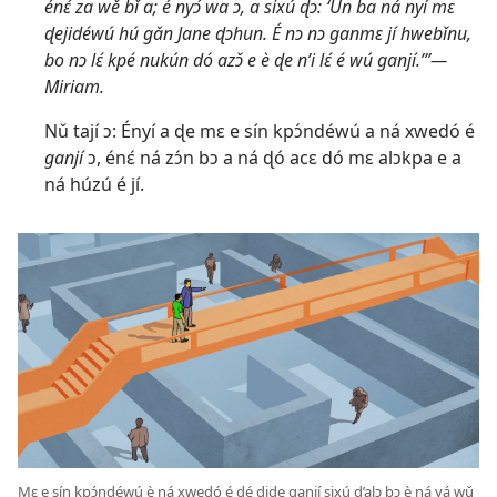
énɛ́ za wě bǐ a; é nyɔ́ wa ɔ, a sixú ɖɔ: ‘Un ba ná nyí mɛ
ɖejidéwú hú gǎn Jane ɖɔhun. É nɔ nɔ ganmɛ jí hwebǐnu,
bo nɔ lɛ́ kpé nukún dó azɔ̌ e è ɖe n’i lɛ́ é wú ganjí.’”—
Miriam.
Nǔ tají ɔ: Ényí a ɖe mɛ e sín kpɔ́ndéwú a ná xwedó é
ganjí
ɔ, énɛ́ ná zɔ́n bɔ a ná ɖó acɛ dó mɛ alɔkpa e a
ná húzú é jí.
Mɛ e sín kpɔ́ndéwú è ná xwedó é ɖé ɖiɖe ganjí sixú d’alɔ bɔ è ná yá wǔ