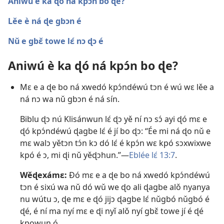
Aniwú è ka ɖó ná kpɔ́n bo ɖe?
Lěe è ná ɖe gbɔn é
Nǔ e gbɛ̌ towe lɛ́ nɔ ɖɔ é
Aniwú è ka ɖó ná kpɔ́n bo ɖe?
Mɛ e a ɖe bo ná xwedó kpɔ́ndéwú tɔn é wú wɛ lěe a
ná nɔ wa nǔ gbɔn é ná sín.
Biblu ɖɔ nú Klisánwun lɛ́ ɖɔ yě ní nɔ sɔ́ ayi ɖó mɛ e
ɖó kpɔ́ndéwú ɖagbe lɛ́ é jí bo ɖɔ: “Ée mi ná ɖo nǔ e
mɛ walɔ yětɔn tɔ́n kɔ dó lɛ́ é kpɔ́n wɛ kpó sɔxwixwe
kpó é ɔ, mi ɖi nǔ yěɖɔhun.”—
Eblée lɛ́ 13:7
.
Wěɖexámɛ:
Ðó mɛ e a ɖe bo ná xwedó kpɔ́ndéwú
tɔn é sixú wa nǔ dó wǔ we ɖo ali ɖagbe alǒ nyanya
nu wútu ɔ, ɖe mɛ e ɖó jijɔ ɖagbe lɛ́ nǔgbó nǔgbó é
ɖé, é ní ma nyí mɛ e ɖi nyǐ alǒ nyí gbɛ̌ towe jí é ɖé
kpowun ó.