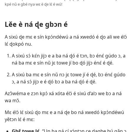
kpé nǔ e gbé nya wɛ è ɖe lɛ́ é wú!
Lěe è ná ɖe gbɔn é
A sixú ɖe mɛ e sín kpɔ́ndéwú a ná xwedó é ɖo ali we élɔ́
lɛ́ ɖokpó nu.
A sixú sɔ́ kɛ́n jijɔ e a ba ná ɖó é tɔn, bɔ énɛ́ gúdo ɔ, a
ná ba mɛ e sín nǔ jɛ towe jí bo ɖó jijɔ énɛ́ é ɖé.
A sixú ba mɛ e sín nǔ nɔ jɛ towe jí é ɖé, bɔ énɛ́ gúdo
ɔ, a ná sɔ́ jijɔ e é ɖó bɔ a ba ná ɖó é ɖé.
Azɔ̌wéma e zɔn kpɔ́ xá xóta élɔ́ é sixú d’alɔ we bɔ a ná
wa mɔ̌.
Mɛ élɔ́ lɛ́ sixú ɖo mɛ e a ná ɖe bo ná xwedó kpɔ́ndéwú
yětɔn lɛ́ é mɛ:
Gbɛ̌ towe lɛ́.
“Un ba ná cí xɔ́ntɔn ce ɖagbe hú gǎn ɔ