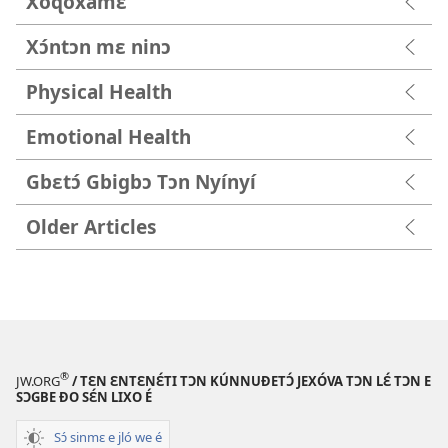
Xóɖóxámɛ
Xɔ́ntɔn mɛ ninɔ
Physical Health
Emotional Health
Gbɛtɔ́ Gbigbɔ Tɔn Nyínyí
Older Articles
®
JW.ORG
/ TƐN ƐNTƐNƐ́TI TƆN KÚNNUƉETƆ́ JEXÓVA TƆN LƐ́ TƆN E
SƆGBE ƉO SƐ́N LIXO É
Sɔ́ sinmɛ e jló we é