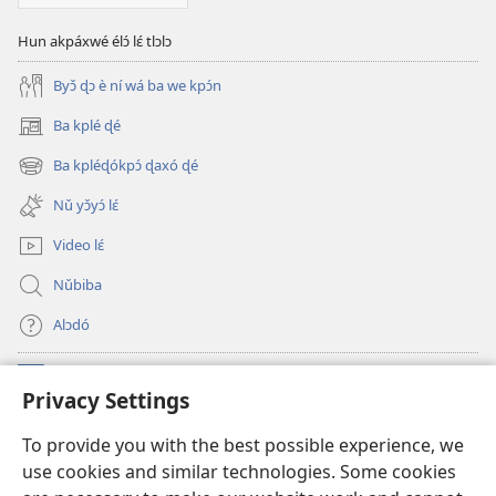
Hun akpáxwé élɔ́ lɛ́ tlɔlɔ
Byɔ̌ ɖɔ è ní wá ba we kpɔ́n
Ba kplé ɖé
(opens
new
Ba kpléɖókpɔ́ ɖaxó ɖé
(opens
window)
new
Nǔ yɔ̌yɔ́ lɛ́
window)
Video lɛ́
Nǔbiba
Alɔdó
Nǔníná lɛ́
(opens
Privacy Settings
new
window)
WEMASƐXWETƐN ƐNTƐNƐTI JÍ TƆN Watchtower Tɔn
To provide you with the best possible experience, we
(opens
use cookies and similar technologies. Some cookies
new
®
JW Hub
window)