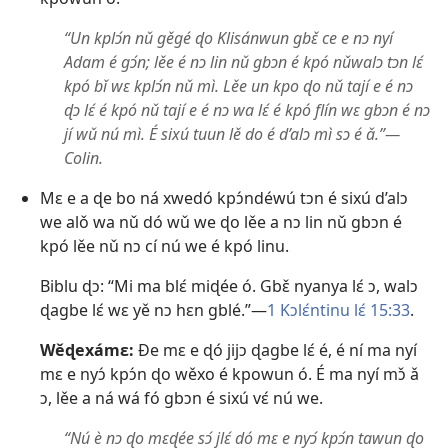
“Un kplɔ́n nǔ gěgé ɖo Klisánwun gbɛ̌ ce e nɔ nyí
Adam é gɔ́n; lěe é nɔ lin nǔ gbɔn é kpó nǔwalɔ tɔn lɛ́
kpó bǐ wɛ kplɔ́n nǔ mì. Lěe un kpo ɖo nǔ tají e é nɔ
ɖɔ lɛ́ é kpó nǔ tají e é nɔ wa lɛ́ é kpó flín wɛ gbɔn é nɔ
jí wǔ nú mì. É sixú tuun lě do é d’alɔ mì sɔ é ǎ.”—
Colin.
Mɛ e a ɖe bo ná xwedó kpɔ́ndéwú tɔn é sixú d’alɔ
we alǒ wa nǔ dó wǔ we ɖo lěe a nɔ lin nǔ gbɔn é
kpó lěe nǔ nɔ cí nú we é kpó linu.
Biblu ɖɔ: “Mi ma blɛ́ miɖée ó. Gbɛ̌ nyanya lɛ́ ɔ, walɔ
ɖagbe lɛ́ wɛ yě nɔ hɛn gblé.”—
1 Kɔlɛ́ntinu lɛ́ 15:33
.
Wěɖexámɛ:
Ðe mɛ e ɖó jijɔ ɖagbe lɛ́ é, é ní ma nyí
mɛ e nyɔ́ kpɔ́n ɖo wěxo é kpowun ó. É ma nyí mɔ̌ ǎ
ɔ, lěe a ná wá fó gbɔn é sixú vɛ́ nú we.
“Nú è nɔ ɖo mɛɖée sɔ́ jlɛ́ dó mɛ e nyɔ́ kpɔ́n tawun ɖo