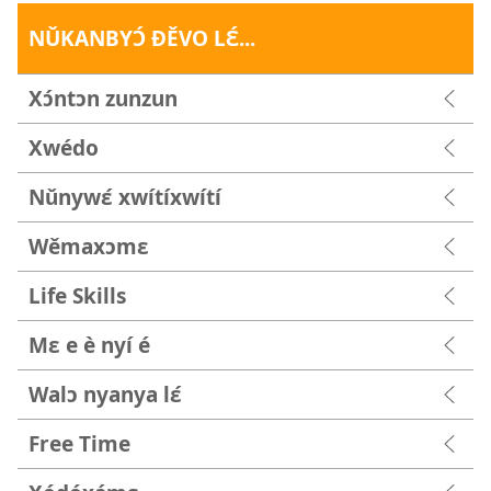
NǓKANBYƆ́ ƉĚVO LƐ́...
Xɔ́ntɔn zunzun
Xwédo
Nǔnywɛ́ xwítíxwítí
Wěmaxɔmɛ
Life Skills
Mɛ e è nyí é
Walɔ nyanya lɛ́
Free Time