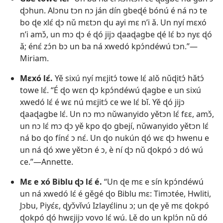
ɖɔhun. Alɔnu tɔn nɔ ján dín gbeɖé bónú é ná nɔ te
bo ɖe xlɛ́ ɖɔ nǔ mɛtɔn ɖu ayi mɛ n’i ǎ. Un nyí mɛxó
n’i amɔ̌, un mɔ ɖɔ é ɖó jijɔ ɖaaɖagbe ɖé lɛ́ bɔ nyɛ ɖó
ǎ; énɛ́ zɔ́n bɔ un ba ná xwedó kpɔ́ndéwú tɔn.”—
Miriam.
Mɛxó lɛ́.
Yě sixú nyí mɛjitɔ́ towe lɛ́ alǒ nǔɖitɔ́ hǎtɔ́
towe lɛ́. “É ɖo wɛn ɖɔ kpɔ́ndéwú ɖagbe e un sixú
xwedó lɛ́ é wɛ nú mɛjitɔ́ ce we lɛ́ bǐ. Yě ɖó jijɔ
ɖaaɖagbe lɛ́. Un nɔ mɔ nǔwanyido yětɔn lɛ́ fɛɛ, amɔ̌,
un nɔ lɛ́ mɔ ɖɔ yě kpo ɖo gbejí, nǔwanyido yětɔn lɛ́
ná bo ɖo fínɛ́ ɔ nɛ́. Un ɖo nukún ɖó wɛ ɖɔ hwenu e
un ná ɖó xwe yětɔn é ɔ, è ní ɖɔ nǔ ɖokpó ɔ dó wú
ce.”—Annette.
Mɛ e xó Biblu ɖɔ lɛ́ é.
“Un ɖe mɛ e sín kpɔ́ndéwú
un ná xwedó lɛ́ é gěgé ɖo Biblu mɛ: Timɔtée, Hwliti,
Jɔbu, Piyɛ́ɛ, ɖyɔ̌vǐvú Izlayɛ́linu ɔ; un ɖe yě mɛ ɖokpó
ɖokpó ɖó hwɛjijɔ vovo lɛ́ wú. Lě do un kplɔ́n nǔ dó