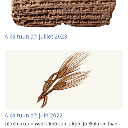
A ka tuun a?: juillet 2023
A ka tuun a?: juin 2022
Lěe è nɔ tuun xwe lɛ́ kpó sun lɛ́ kpó ɖo Biblu sín táan