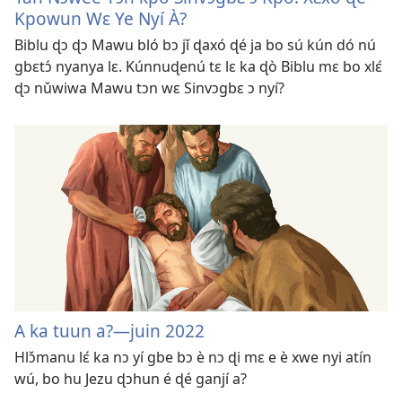
Kpowun Wɛ Ye Nyí À?
Biblu ɖɔ ɖɔ Mawu bló bɔ jǐ ɖaxó ɖé ja bo sú kún dó nú
gbɛtɔ́ nyanya lɛ. Kúnnuɖenú tɛ lɛ ka ɖò Biblu mɛ bo xlɛ́
ɖɔ nǔwiwa Mawu tɔn wɛ Sinvɔgbɛ ɔ nyí?
A ka tuun a?—juin 2022
Hlɔ̌manu lɛ́ ka nɔ yí gbe bɔ è nɔ ɖi mɛ e è xwe nyi atín
wú, bo hu Jezu ɖɔhun é ɖé ganjí a?