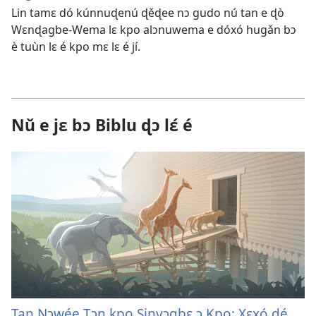
Lin tamɛ dó kúnnuɖenú ɖěɖee nɔ gudo nú tan e ɖò
Wɛnɖagbe-Wema lɛ kpo alɔnuwema e dóxó hugǎn bɔ
è tuùn lɛ é kpo mɛ lɛ é jí.
Nǔ e jɛ bɔ Biblu ɖɔ lɛ́ é
Tan Nɔwée Tɔn kpo Sinvɔgbɛ ɔ Kpo: Xɛxó ɖé