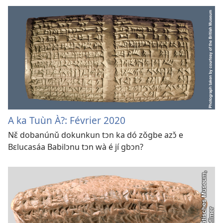
A ka Tuùn À?: Février 2020
Nɛ̌ dobanúnǔ dokunkun tɔn ka dó zǒgbe azɔ̌ e
Bɛlucasáa Babilɔnu tɔn wà é jí gbɔn?