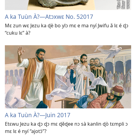
A ka Tuùn À?—Atɔxwɛ No. 52017
Mɛ zun wɛ Jezu ka ɖè bo ylɔ mɛ e ma nyí Jwifu ǎ lɛ é ɖɔ
“cuku lɛ” à?
A ka Tuùn À?—Juin 2017
Etɛwu Jezu ka ɖɔ ɖɔ mɛ ɖěɖee nɔ sà kanlin ɖò tɛmpli ɔ
mɛ lɛ é nyí “ajotɔ́”?