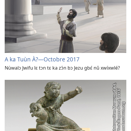
A ka Tuùn À?—Octobre 2017
Nùwalɔ Jwifu lɛ tɔn tɛ ka zɔ́n bɔ Jezu gbɛ́ nǔ xwíxwlé?