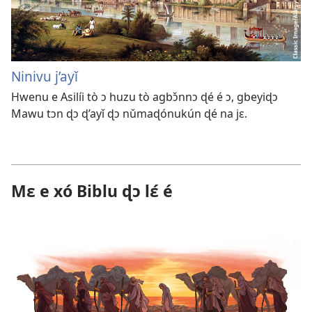
Ninivu j’ayǐ
Hwenu e Asilíi tò ɔ huzu tò agbɔ̌nnɔ ɖé é ɔ, gbeyiɖɔ
Mawu tɔn ɖɔ ɖ’ayǐ ɖɔ nǔmaɖónukún ɖé na jɛ.
Mɛ e xó Biblu ɖɔ lɛ́ é