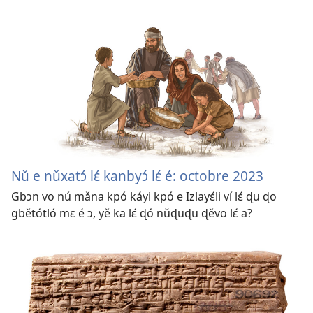
Nǔ e nǔxatɔ́ lɛ́ kanbyɔ́ lɛ́ é: octobre 2023
Gbɔn vo nú mǎna kpó káyi kpó e Izlayɛ́li ví lɛ́ ɖu ɖo
gbětótló mɛ é ɔ, yě ka lɛ́ ɖó nǔɖuɖu ɖěvo lɛ́ a?