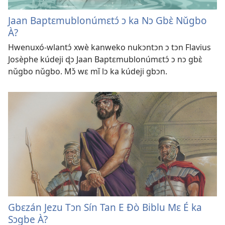
Jaan Baptɛmublonúmɛtɔ́ ɔ ka Nɔ Gbɛ̀ Nǔgbo
À?
Hwenuxó-wlantɔ́ xwè kanweko nukɔntɔn ɔ tɔn Flavius
Josèphe kúdeji ɖɔ Jaan Baptɛmublonúmɛtɔ́ ɔ nɔ gbɛ̀
nǔgbo nǔgbo. Mɔ̌ wɛ mǐ lɔ ka kúdeji gbɔn.
Gbɛzán Jezu Tɔn Sín Tan E Ðò Biblu Mɛ É ka
Sɔgbe À?