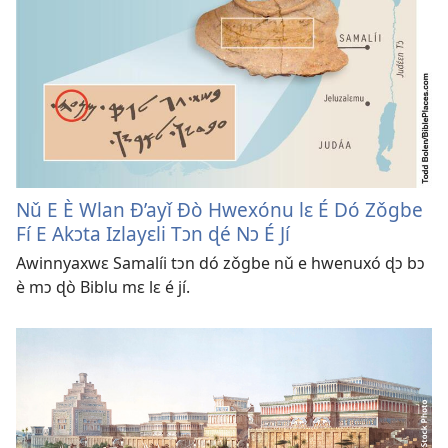
Nǔ E È Wlan Ð’ayǐ Ðò Hwexónu lɛ É Dó Zǒgbe
Fí E Akɔta Izlayɛli Tɔn ɖé Nɔ É Jí
Awinnyaxwɛ Samalíi tɔn dó zǒgbe nǔ e hwenuxó ɖɔ bɔ
è mɔ ɖò Biblu mɛ lɛ é jí.