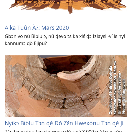
A ka Tuùn À?: Mars 2020
Gbɔn vo nú Biblu ɔ, nǔ ɖevo tɛ ka xlɛ́ ɖɔ Izlayɛli-ví lɛ nyí
kannumɔ ɖò Ejipu?
Nyikɔ Biblu Tɔn ɖé Ðò Zɛ̌n Hwexónu Tɔn ɖé Jí
Zɛ̌n hwexónu tɔn sín xwɛ e ɖó xwè 3 000 mɔ̌ bɔ è kùn