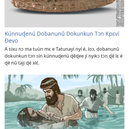
Kúnnuɖenú Dobanunǔ Dokunkun Tɔn Kpɛví
Ðevo
A sixu nɔ ma tuùn mɛ e Tatunayi nyí é, loɔ, dobanunǔ
dokunkun tɔn sín kúnnuɖenú ɖěɖee jí nyikɔ tɔn ɖè lɛ é
ɖè nǔ taji ɖé xlɛ́.