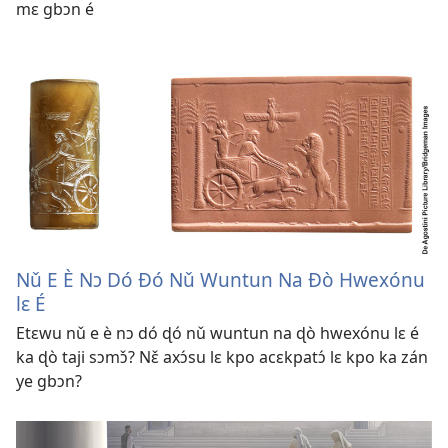
mɛ gbɔn é
Nǔ E È Nɔ Dó Ðó Nǔ Wuntun Na Ðò Hwexónu
lɛ É
Etɛwu nǔ e è nɔ dó ɖó nǔ wuntun na ɖò hwexónu lɛ é
ka ɖò taji sɔmɔ̌? Nɛ̌ axɔ́su lɛ kpo acɛkpatɔ́ lɛ kpo ka zán
ye gbɔn?