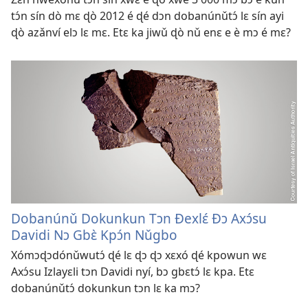
tɔ́n sín dò mɛ ɖò 2012 é ɖé dɔn dobanúnǔtɔ́ lɛ sín ayi
ɖò azǎnví elɔ lɛ mɛ. Etɛ ka jiwǔ ɖò nǔ enɛ e è mɔ é mɛ?
Dobanúnǔ Dokunkun Tɔn Ðexlɛ́ Ðɔ Axɔ́su
Davidi Nɔ Gbɛ̀ Kpɔ́n Nǔgbo
Xómɔɖɔdónǔwutɔ́ ɖé lɛ ɖɔ ɖɔ xɛxó ɖé kpowun wɛ
Axɔ́su Izlayɛli tɔn Davidi nyí, bɔ gbɛtɔ́ lɛ kpa. Etɛ
dobanúnǔtɔ́ dokunkun tɔn lɛ ka mɔ?