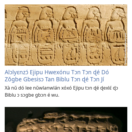
Alɔlyɛnzɔ́ Ejipu Hwexónu Tɔn Tɔn ɖé Dó
Zǒgbe Gbesisɔ Tan Biblu Tɔn ɖé Tɔn Jí
Xà nǔ dó lee nǔwlanwlán xóxó Ejipu tɔn ɖé ɖexlɛ́ ɖɔ
Biblu ɔ sɔgbe gbɔn é wu.