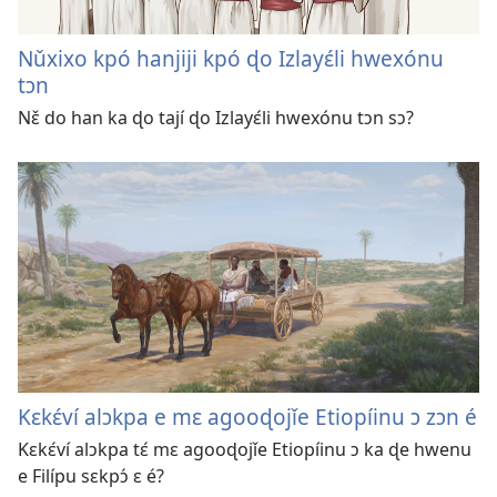
Nǔxixo kpó hanjiji kpó ɖo Izlayɛ́li hwexónu
tɔn
Nɛ̌ do han ka ɖo tají ɖo Izlayɛ́li hwexónu tɔn sɔ?
Kɛkɛ́ví alɔkpa e mɛ agooɖojǐe Etiopíinu ɔ zɔn é
Kɛkɛ́ví alɔkpa tɛ́ mɛ agooɖojǐe Etiopíinu ɔ ka ɖe hwenu
e Filípu sɛkpɔ́ ɛ é?