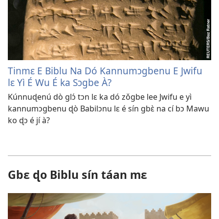
Tinmɛ E Biblu Na Dó Kannumɔgbenu E Jwifu
lɛ Yì É Wu É ka Sɔgbe À?
Kúnnuɖenú dò glɔ́ tɔn lɛ ka dó zǒgbe lee Jwifu e yì
kannumɔgbenu ɖò Babilɔnu lɛ é sín gbɛ̀ na cí bɔ Mawu
ko ɖɔ é jí à?
Gbɛ ɖo Biblu sín táan mɛ