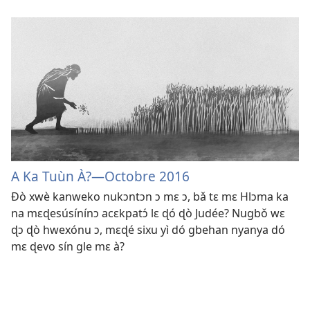
A Ka Tuùn À?—Octobre 2016
Ðò xwè kanweko nukɔntɔn ɔ mɛ ɔ, bǎ tɛ mɛ Hlɔma ka
na mɛɖesúsínínɔ acɛkpatɔ́ lɛ ɖó ɖò Judée? Nugbǒ wɛ
ɖɔ ɖò hwexónu ɔ, mɛɖé sixu yì dó gbehan nyanya dó
mɛ ɖevo sín gle mɛ à?