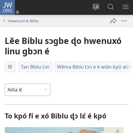
JW.ORG
Hun
akpáxwé
Ɖyɔ̌
Nǔbiba
XLƐ
towe
gbe
ɖo
NǓ
Hwenuxó & Biblu
(opens
e
JW.ORG
E
new
mɛ
jí
Ɖ'É
Lěe Biblu sɔgbe ɖo hwenuxó
window)
tɛn
MƐ
Ɛntɛnɛ́ti
LƐ́
linu gbɔn é
tɔn
É
ɔ
Bǐ
Tan Biblu tɔn
Wěma Biblu tɔn e è wlán kpó alɔ kp
ɖe
é
To kpó fí e xó Biblu ɖɔ lɛ́ é kpó