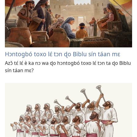
Hɔntogbó toxo lɛ́ tɔn ɖo Biblu sín táan mɛ
Azɔ̌ tɛ́ lɛ́ è ka nɔ wa ɖo hɔntogbó toxo lɛ́ tɔn ta ɖo Biblu
sín táan mɛ?