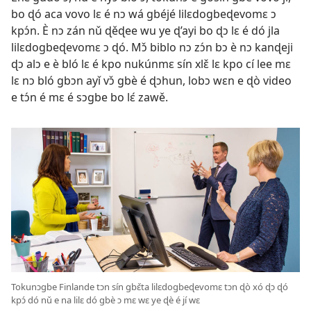
bo ɖó aca vovo lɛ é nɔ wá gbéjé lilɛdogbeɖevomɛ ɔ
kpɔ́n. È nɔ zán nǔ ɖěɖee wu ye ɖ’ayi bo ɖɔ lɛ é dó jla
lilɛdogbeɖevomɛ ɔ ɖó. Mɔ̌ biblo nɔ zɔ́n bɔ è nɔ kanɖeji
ɖɔ alɔ e è bló lɛ é kpo nukúnmɛ sín xlɛ̌ lɛ kpo cí lee mɛ
lɛ nɔ bló gbɔn ayǐ vɔ̌ gbè é ɖɔhun, lobɔ wɛn e ɖò video
e tɔ́n é mɛ é sɔgbe bo lɛ́ zawě.
Tokunɔgbe Finlande tɔn sín gbɛ̌ta lilɛdogbeɖevomɛ tɔn ɖò xó ɖɔ ɖó
kpɔ́ dó nǔ e na lilɛ dó gbè ɔ mɛ wɛ ye ɖè é jí wɛ