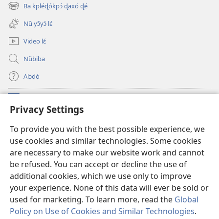
new
Ba kpléɖókpɔ́ ɖaxó ɖé
(opens
window)
new
Nǔ yɔ̌yɔ́ lɛ́
window)
Video lɛ́
Nǔbiba
Alɔdó
Nǔníná lɛ́
(opens
Privacy Settings
new
window)
WEMASƐXWETƐN ƐNTƐNƐTI JÍ TƆN Watchtower Tɔn
To provide you with the best possible experience, we
(opens
use cookies and similar technologies. Some cookies
new
®
JW Hub
window)
are necessary to make our website work and cannot
(opens
be refused. You can accept or decline the use of
new
JW Library
App
window)
additional cookies, which we use only to improve
your experience. None of this data will ever be sold or
used for marketing. To learn more, read the
Global
Policy on Use of Cookies and Similar Technologies
.