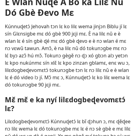
È Wlan Nùɖé Ǎ Bo ka Lilɛ Nǔ
Dó Gbè Ðevo Mɛ
Kúnnuɖetɔ́ Jehovah tɔn lɛ ko lilɛ wema jinjɔn Biblu jí lɛ
sín Glɛnsigbe mɛ dó gbè 900 jɛji mɛ. È na lilɛ nǔ e è
wlan lɛ é sín gbè ɖé mɛ dó gbè ɖevo e è nɔ wlan é mɛ
nɔ vɛwǔ tawun. Amɔ̌, è na lilɛ nǔ dó tokunɔgbe mɛ nɔ
lɛ́ byɔ azɔ̌ hú mɔ̌. Tokunɔ gègě nɔ ɖɔ xó gbɔn alɔ yetɔn
lɛ kpo nukúnmɛ sín xlɛ̌ lɛ kpo zinzan gblamɛ, enɛ wu ɔ,
lilɛdogbeɖevomɛtɔ́ tokunɔgbe tɔn lɛ nɔ lilɛ nǔ e è wlan
lɛ é dó video lɔ jí. Mɔ̌ mɛ ɔ, Kúnnuɖetɔ́ lɛ ko lilɛ wema lɛ
dó tokunɔgbe 90 jɛji mɛ.
Mɛ̌ mɛ̌ e ka nyí lilɛdogbeɖevomɛtɔ́
lɛ?
Lilɛdogbeɖevomɛtɔ́ Kúnnuɖetɔ́ lɛ bǐ ɖɔhun ɔ, mɛ ɖěɖee
nɔ lilɛ wema lɛ dó tokunɔgbe mɛ lɛ é nɔ sè gbè e mɛ lilɛ