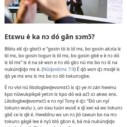
Etɛwu è ka nɔ dó gǎn sɔmɔ̌?
Biblu xlɛ́ ɖɔ gbɛtɔ́ e “gosin tò lɛ bǐ mɛ, bo gosin akɔta lɛ
bǐ mɛ, bo gosin togun lɛ bǐ mɛ, bo gosin gbè e è nɔ dó
lɛ bǐ mɛ” lɛ é na sè wɛn e nɔ dó gbɔ nú mɛ bo nɔ lɛ́ na
nukúnɖiɖo mɛ é. (
Nǔɖexlɛ́mɛ 7:9
) É ɖò wɛn ɖɔ mɛɖé lɛ
ɖò ye mɛ enɛ lɛ mɛ bo nɔ dó tokunɔgbe.
É nɔ víví nú lilɛdogbeɖevomɛtɔ́ lɛ ɖɔ ye ni zán hwenu
kpo nǔwukpikpé yetɔn lɛ kpo dó wà azɔ̌ xɔ akwɛ enɛ.
Lilɛdogbeɖevomɛtɔ́ e nɔ nyí Tony é ɖɔ: “Ðó un nyí
tokunɔ wutu ɔ, un sixu tuùn wuvɛ̌ e ɖí xwi xá wɛ tokunɔ
gbɛ̌ ce lɛ ɖè é. Hwebǐnu wɛ un nɔ jló tawun bo na mɔ
tokunɔ gègě lee é nyɔ́ bló gbɔn é, bá má nukúnɖiɖo