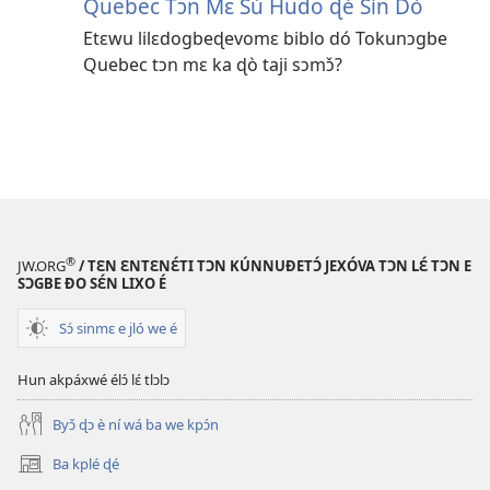
Quebec Tɔn Mɛ Sú Hudo ɖé Sín Dò
Etɛwu lilɛdogbeɖevomɛ biblo dó Tokunɔgbe
Quebec tɔn mɛ ka ɖò taji sɔmɔ̌?
®
JW.ORG
/ TƐN ƐNTƐNƐ́TI TƆN KÚNNUƉETƆ́ JEXÓVA TƆN LƐ́ TƆN E
SƆGBE ƉO SƐ́N LIXO É
Sɔ́ sinmɛ e jló we é
Hun akpáxwé élɔ́ lɛ́ tlɔlɔ
Byɔ̌ ɖɔ è ní wá ba we kpɔ́n
Ba kplé ɖé
(opens