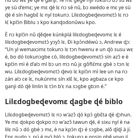
nǔ dó wɛ ye ɖè é ganji. Ye mɛ gègě nyí tokunɔ bɔ sù wɛ
ye sù d’emɛ; ye mɛ ɖé lɛ nɔ sè nǔ, bɔ xwédo e mɛ ye sù
ɖè é sín hagbɛ̌ lɛ nyí tokunɔ. Lilɛdogbeɖevomɛtɔ́ lɛ nɔ
lɛ́ kplɔ́n Biblu ɔ kpo kanɖodonǔwu kpo.
È nɔ kplɔ́n nǔ ɖěɖee kúnkplá lilɛdogbeɖevomɛ lɛ é
lilɛdogbeɖevomɛtɔ́ yɔyɔ̌ lɛ. Ði kpɔ́ndéwú ɔ, Andrew ɖɔ:
“Un yì wemaxɔmɛ tokunɔ lɛ tɔn hwenu e un ɖò susu wɛ
é, bo dó tokunɔgbe có, lilɛdogbeɖevomɛtɔ́ sín azɔ̌ e è
kplɔ́n mì é d’alɔ mì bɔ un mɔ nǔ jɛ gǒflɛ́mɛ gbè ɔ tɔn lɛ
wu. Lilɛdogbeɖevomɛtɔ́ ɖevo lɛ kplɔ́n mì lee un na nɔ
zán alɔ ce lɛ, nukúnmɛ sín xlɛ̌ lɛ, kpo agbaza ce kpo
ganji dó ɖè linlin lɛ tɔ́n b’ɛ na sɔgbe gbɔn é.”
Lilɛdogbeɖevomɛ ɖagbe ɖé biblo
Lilɛdogbeɖevomɛtɔ́ lɛ nɔ w’azɔ̌ ɖó kpɔ́ gbɛ̌ta ɖé ɖɔhun.
Ye mɛ ɖokpo ɖokpo nɔ w’azɔ̌ tawun ɖé, é sixu nyí è na
lilɛ nǔ ɔ dó gbè ɔ mɛ, è na kpɔ́n ɖɔ é sɔgbe, alǒ ɖíɖí à jí.
Enɛ gudo ɔ, nú é nyɔ́ bló ɔ, tokunɔ e gosin gbě vovo jí,