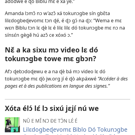
adodwé e ɖò Biblu mɛ é xá ye.”
Amanda lɔmɔ̌ nɔ w’azɔ̌ xá tokunɔgbe sín gbɛ̌ta
lilɛdogbeɖevomɛ tɔn ɖé, é ɖɔ gɔ́ na ɖɔ: “Wema e mɛ
wɛn Biblu tɔn lɛ ɖè lɛ é lilɛ lilɛ dó tokunɔgbe mɛ nɔ na
sínsɛ́n gègě hú azɔ̌ ce xóxó ɔ.”
Nɛ̌ a ka sixu mɔ video lɛ dó
tokunɔgbe towe mɛ gbɔn?
Afɔ ɖebɔdoɖewu e a na ɖè bá mɔ
video lɛ dó
tokunɔgbe mɛ
ɖò jw.org jí é ɖò akpáxwé
“Accéder à des
pages et à des publications en langue des signes.”
Xóta élɔ́ lɛ́ lɔ sixú jɛjí nú we
NǓ E MǏ NƆ ÐE TƆ́N LƐ́ É
Lilɛdogbeɖevomɛ Biblo Dó Tokunɔgbe