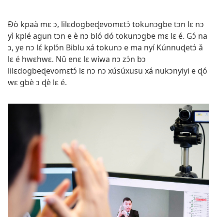
Ðò kpaà mɛ ɔ, lilɛdogbeɖevomɛtɔ́ tokunɔgbe tɔn lɛ nɔ
yì kplé agun tɔn e è nɔ bló dó tokunɔgbe mɛ lɛ é. Gɔ́ na
ɔ, ye nɔ lɛ́ kplɔ́n Biblu xá tokunɔ e ma nyí Kúnnuɖetɔ́ ǎ
lɛ é hwɛhwɛ. Nǔ enɛ lɛ wiwa nɔ zɔ́n bɔ
lilɛdogbeɖevomɛtɔ́ lɛ nɔ nɔ xúsúxusu xá nukɔnyiyi e ɖó
wɛ gbè ɔ ɖè lɛ é.