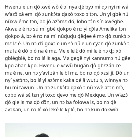
Hwenu e un ɖó xwè wǒ é ɔ, nya ɖé byɔ mì ɖɔ nyi ni wá
w’azɔ̌ xá emi ɖò zunkɔ́ta ɖaxó toxo ɔ tɔn. Un yí gbè nú
nǔxwlémɛ tɔn, bo jó azɔ̌mɛ dó, lobo tɔ́n sín xwégbe.
Akwɛ e é nɔ sú mì gbè ɖokpo é nɔ yì ɖɔ̌la Amɛlika tɔn
ɖokpo ǎ, bɔ é nɔ na mì nǔɖuɖu ɖěɖee é mɔ ɖò zunkɔ́ ɔ
mɛ lɛ é. Un nɔ dɔ́ goxɔ e un sɔ́ nǔ e un cyan ɖò zunkɔ́ ɔ
mɛ lɛ é dó bló na é mɛ. Mɛ e lɛlɛ̌ dó mì lɛ é nɔ ɖɔ xó
gblégblé, bo nɔ lɛ́ lɛ̀ aga. Mɛ gegě nyí kannumɔ nú gěe
kpo ahan kpo. Hwenu e vɛwǔ hugǎn ɖò gbɛzán ce
mɛ é nɛ, un nɔ y’avǐ zǎn lɛ bǐ mɛ, bo nɔ ɖò xɛsi jí. Ðó un
nyí yatɔ́nɔ, bo lɛ́ yì azɔ̌mɛ kaka ɖé ǎ wutu ɔ, winnya nɔ
hu mì tawun. Un nɔ zunkɔ́ta ɖaxó ɔ nú xwè atɔn mɔ̌,
cobo wá sɛ̀ tɛn yì toxo ɖevo mɛ ɖò Mexique. Un w’azɔ̌
ɖò gle lɛ mɛ ɖò dɔ̌n, un nɔ ba folowa lɛ, bo nɔ ɖè
avɔkan, un nɔ lɛ́ xò leké lɛ kplé, bo nɔ kun dokwín.