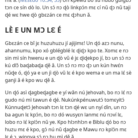
tɔn ce sín dò lo. Un sɔ́ nɔ ɖò linkpɔ́n mɛ cí nǔ ɖɔ nǔ taji
ɖé wɛ hwe ɖò gbɛzán ce mɛ ɖɔhun ǎ.
LÈ E UN MƆ LƐ É
Gbɛzán ce bǐ jɛ huzuhuzu jí ajijimɛ! Un ɖó azɔ nunu,
ahannumu, kpo xó gblégblé lɛ ɖiɖɔ kpo te. Xomɛ e nɔ
sin mì sín hwenu e un ɖò vǔ é jɛ ɖiɖekpo jí, bɔ un sɔ́ nɔ
kú dlɔ̌ baɖabaɖa ɖě ǎ. Un sɔ́ nɔ mɔ ɖɔ un kún hwɛ́n
nǔɖe ó, ɖó ya e un jì ɖò vǔ lɛ é kpo wema e un ma lɛ́ sè
ganji ǎ é kpo wu ɖě ǎ.
Un ɖó asì ɖagbeɖagbe e yí wǎn nú Jehovah, bo nɔ lɛ́ nɔ
gudo nú mì tawun é ɖé. Nukúnkpénuwutɔ́ tomɛyitɔ́
Kúnnuɖetɔ́ Jehovah tɔn lɛ tɔn ɖé wɛ un nyí dìn, un nɔ
ba agun lɛ kpɔ́n, bo nɔ dó wusyɛn lanmɛ nú nɔví lɛ,
lobo nɔ lɛ́ kplɔ́n nǔ ye. Kpo hlɔnhlɔn e Biblu ɖó bo nɔ
huzu mɛ é kpo, gɔ́ nú nǔ ɖagbe e Mawu nɔ kplɔ́n mɛ
lɛ é ɔ, winnya sɔ́ nɔ hu mì ɖě ǎ.