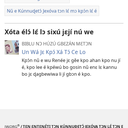
Nǔ e Kúnnuɖetɔ́ Jexóva tɔn lɛ́ mɔ kpɔ́n lɛ́ é
Xóta élɔ́ lɛ́ lɔ sixú jɛjí nú we
BIBLU NƆ HÚZÚ GBƐZÁN MƐTƆN
Un Wá Jɛ Kpɔ́ Xá Tɔ́ Ce Lo
Kpɔ́n nǔ e wu Renée jɛ gěe kpo ahan kpo nu jí
é, kpo lee é kpéwú bo gosin nǔ enɛ lɛ kannu
bo jɛ ɖagbewiwa li jí gbɔn é kpo.
®
JW.ORG
/ TƐN ƐNTƐNƐ́TI TƆN KÚNNUƉETƆ́ JEXÓVA TƆN LƐ́ TƆN E