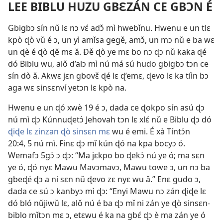
LEE BIBLU HUZU GBƐZÁN CE GBƆN É
Gbigbɔ sín nǔ lɛ nɔ vɛ́ adɔ̌ mì hwebǐnu. Hwenu e un tlɛ
kpò ɖò vǔ é ɔ, un yì amǐsa gegě, amɔ̌, un mɔ nǔ e ba wɛ
un ɖè é ɖò ɖě mɛ ǎ. Ðě ɖò ye mɛ bo nɔ ɖɔ nǔ kaka ɖé
dó Biblu wu, alǒ d’alɔ mì nú má sú hudo gbigbɔ tɔn ce
sín dò ǎ. Akwɛ jɛn gbovɛ̌ ɖé lɛ ɖ’emɛ, ɖevo lɛ ka tíìn bɔ
aga wɛ sinsɛnví yetɔn lɛ kpò na.
Hwenu e un ɖó xwè 19 é ɔ, dada ce ɖokpo sín asú ɖɔ
nú mì ɖɔ Kúnnuɖetɔ́ Jehovah tɔn lɛ xlɛ́ nǔ e Biblu ɖɔ dó
ɖiɖe lɛ zinzan ɖò sinsɛn mɛ
wu é emi. É xà
Tíntɔ́n
20:4, 5
nú mì. Finɛ ɖɔ mǐ kún ɖó na kpa bocyɔ ó.
Wemafɔ 5gɔ́
ɔ ɖɔ: “Ma jɛkpo bo ɖekɔ́ nú ye ó; ma sɛn
ye ó, ɖó nyɛ Mawu Mavɔmavɔ, Mawu towe ɔ, un nɔ ba
gbeɖé ɖɔ a ni sɛn nǔ ɖevo zɛ nyɛ wu ǎ.” Enɛ gudo ɔ,
dada ce sú ɔ kanbyɔ mì ɖɔ: “Enyi Mawu nɔ zán ɖiɖe lɛ
dó bló nǔjiwǔ lɛ, alǒ nú é ba ɖɔ mǐ ni zán ye ɖò sinsɛn-
biblo mǐtɔn mɛ ɔ, etɛwu é ka na gbɛ́ ɖɔ è ma zán ye ó