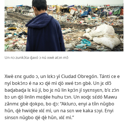
Un nɔ zunkɔ́ta ɖaxó ɔ nú xwè atɔn mɔ̌
Xwè ɛnɛ gudo ɔ, un lɛkɔ yì Ciudad Obregón. Tánti ce e
nyí bokɔ́nɔ é na xɔ ɖé mì ɖò xwé tɔn gbè. Un jɛ dlɔ̌
baɖabaɖa lɛ kú jí, bo jɛ nǔ lin kpɔ́n jí syɛnsyɛn, b’ɛ zɔ́n
bɔ un ɖó linlin mɛɖée huhu tɔn. Un xoɖɛ sɛ́dó Mawu
zǎnmɛ gbè ɖokpo, bo ɖɔ: “Aklunɔ, enyi a tíìn nǔgbo
hǔn, ɖè hwiɖée xlɛ́ mì, un na sɛn we kaka sɔyi. Enyi
sinsɛn nǔgbo ɖé ɖè hǔn, xlɛ́ mì.”