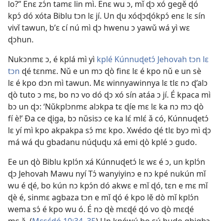
lo?” Enɛ zɔ́n tamɛ lin mì. Enɛ wu ɔ, mǐ ɖɔ xó gegě ɖó
kpɔ́ dó xóta Biblu tɔn lɛ jí. Un ɖu xóɖɔɖókpɔ́ enɛ lɛ sín
vivǐ tawun, b’ɛ cí nú mì ɖɔ hwenu ɔ yawǔ wá yì wɛ
ɖɔhun.
Nukɔnmɛ ɔ, é kplá mì yì
kplé Kúnnuɖetɔ́ Jehovah tɔn lɛ
tɔn
ɖé tɛnmɛ. Nǔ e un mɔ ɖò finɛ lɛ é kpo nǔ e un sè
lɛ é kpo dɔn mì tawun. Mɛ winnyawinnya lɛ tlɛ nɔ ɖ’alɔ
ɖò tuto ɔ mɛ, bo nɔ vo dó ɖɔ xó sín atáa ɔ jí. É kpaca mì
bɔ un ɖɔ: ‘Nǔkplɔnmɛ alɔkpa tɛ ɖíe mɛ lɛ ka nɔ mɔ ɖò
fí è!’ Ða ce ɖiga, bɔ nǔsisɔ ce ka lɛ́ mlɛ́ ǎ có, Kúnnuɖetɔ́
lɛ yí mì kpo akpakpa sɔ́ mɛ kpo. Xwédo ɖé tlɛ byɔ mì ɖɔ
má wá ɖu gbadanu núɖuɖu xá emi ɖò kplé ɔ gudo.
Ee un ɖò Biblu kplɔ́n xá Kúnnuɖetɔ́ lɛ wɛ é ɔ, un kplɔ́n
ɖɔ Jehovah Mawu nyí Tɔ́ wanyiyinɔ e nɔ kpé nukún mǐ
wu é ɖé, bo kún nɔ kpɔ́n dó akwɛ e mǐ ɖó, tɛn e mɛ mǐ
ɖè é, sinmɛ agbaza tɔn e mǐ ɖó é kpo lě dò mǐ kplɔ́n
wema sɔ́ é kpo wu ó. É nɔ ɖè mɛɖé ɖó vo ɖò mɛɖé
mɛ ǎ. (
Mɛsɛ́dó 10:34, 35
) Un kpéwú bo sú hudo gbigbɔ