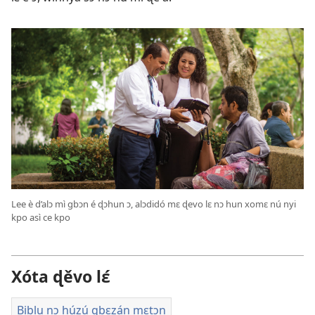
Lee è d’alɔ mì gbɔn é ɖɔhun ɔ, alɔdidó mɛ ɖevo lɛ nɔ hun xomɛ nú nyi
kpo asì ce kpo
Xóta ɖěvo lɛ́
Biblu nɔ húzú gbɛzán mɛtɔn