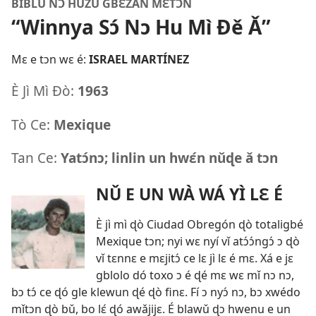
BIBLU NƆ HUZU GBƐZÁN MƐTƆN
“Winnya Sɔ́ Nɔ Hu Mì Ðě Ǎ”
Mɛ e tɔn wɛ é:
ISRAEL MARTÍNEZ
È Jì Mì Ðò:
1963
Tò Ce:
Mexique
Tan Ce:
Yatɔ́nɔ; linlin un hwɛ́n nǔɖe ǎ tɔn
NǓ E UN WÀ WÁ YÌ LƐ É
È jì mì ɖò Ciudad Obregón ɖò totaligbé
Mexique tɔn; nyi wɛ nyí vǐ atɔ́ɔ́ngɔ́ ɔ ɖò
vǐ tɛnnɛ e mɛjitɔ́ ce lɛ jì lɛ é mɛ. Xá e jɛ
gblolo dó toxo ɔ é ɖé mɛ wɛ mǐ nɔ nɔ,
bɔ tɔ́ ce ɖó gle klewun ɖé ɖò finɛ. Fí ɔ nyɔ́ nɔ, bɔ xwédo
mǐtɔn ɖò bǔ, bo lɛ́ ɖó awǎjijɛ. É blawǔ ɖɔ hwenu e un