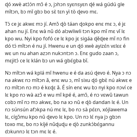
ɖó xwè atɔ́ɔ́n mɔ̌ é ɔ, jɔhɔn syɛnsyɛn ɖé wá gúdú gle
mǐtɔn, bɔ mǐ gbɔ bo sɛ̀ tɛn yì tò ɖevo mɛ.
Tɔ́ ce jɛ akwɛ mɔ jí. Amɔ̌ ɖò táan ɖokpo enɛ mɛ ɔ, é jɛ
ahan nu jí. Enɛ wà nǔ dó alɔwliwli tɔn kpo mǐ mɛ vǐ lɛ
kpo wu. Nyi kpo fofó ce lɛ kpo jɛ sigáa ɖěɖee mǐ nɔ fin
dó tɔ́ mǐtɔn é nu jí. Hwenu e un ɖó xwè ayizɛ́n vɛlɛɛ é
wɛ un nu ahan azɔn nukɔntɔn ɔ. Enɛ gudo zaan ɔ,
mɛjitɔ́ ce lɛ klán bɔ un wá gbɛ́gba bǐ.
Nɔ mǐtɔn wá kplá mǐ hwenu e é da asú ɖevo é. Nya ɔ nɔ
na akwɛ nɔ mǐtɔn ǎ, enɛ wu ɔ, mǐ sixu ɖó gbɛ̀ nú akwɛ e
nɔ mǐtɔn nɔ mɔ é kɛɖɛ ǎ. É sín enɛ wu bɔ nyi kpo nɔví ce
lɛ kpo nɔ wà azɔ̌ e wu mǐ kpé é, amɔ̌, é nɔ vɛwǔ tawun
cobɔ mǐ nɔ mɔ akwɛ, bo na xɔ nǔ e ɖò dandan lɛ é. Un
nɔ súnsún afɔkpa nú mɛ lɛ, bo nɔ sà pɛ́ɛn, xójlawema
lɛ, cígɔ̌mu kpo nǔ ɖevo lɛ kpo. Un nɔ lɛ́ nya jɔ gbɔn
toxo mɛ, bo nɔ kíjé nǔɖuɖu e ɖò zunkɔ́bɛ́gannu
dɔkunnɔ lɛ tɔn mɛ lɛ é.