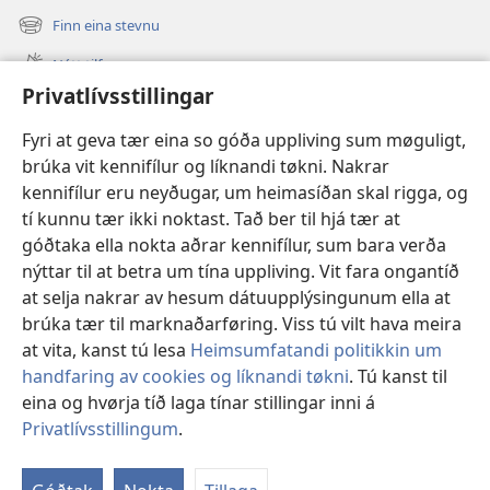
new
Finn eina stevnu
(opens
window)
new
Nýtt tilfar
window)
Privatlívsstillingar
Video
Fyri at geva tær eina so góða uppliving sum møguligt,
Leita
brúka vit kennifílur og líknandi tøkni. Nakrar
kennifílur eru neyðugar, um heimasíðan skal rigga, og
Stuðul
(opens
tí kunnu tær ikki noktast. Tað ber til hjá tær at
new
góðtaka ella nokta aðrar kennifílur, sum bara verða
window)
Watchtower ONLINE LIBRARY™
(opens
nýttar til at betra um tína uppliving. Vit fara ongantíð
new
at selja nakrar av hesum dátuupplýsingunum ella at
®
JW Hub
window)
(opens
brúka tær til marknaðarføring. Viss tú vilt hava meira
new
at vita, kanst tú lesa
Heimsumfatandi politikkin um
window)
handfaring av cookies og líknandi tøkni
. Tú kanst til
eina og hvørja tíð laga tínar stillingar inni á
Copyright
© 2026 Watch Tower Bible and Tract Society of Pennsylvania.
Privatlívsstillingum
.
NÝTSLUTREYTIR
|
PRIVATLÍVSPOLITIKKUR
|
PRIVATLÍVSSTILLINGAR