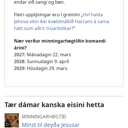
endar við sangi og bøn.
Fleiri upplýsingar eru í greinini „
Hví halda
Jehova vitni ikki kvøldmáltíð Harrans á sama
hátt sum aðrir trúarbólkar?
“
Nær verður minningarhøgtíðin komandi
árini?
2027:
Mánadagin 22. mars
2028:
Sunnudagin 9. apríl
2029:
Hósdagin 29. mars
Tær dámar kanska eisini hetta
MINNINGARHØGTÍÐ
Minst til deyða Jesusar