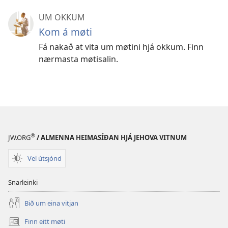
UM OKKUM
Kom á møti
Fá nakað at vita um møtini hjá okkum. Finn
nærmasta møtisalin.
®
JW.ORG
/ ALMENNA HEIMASÍÐAN HJÁ JEHOVA VITNUM
Vel útsjónd
Snarleinki
Bið um eina vitjan
Finn eitt møti
(opens