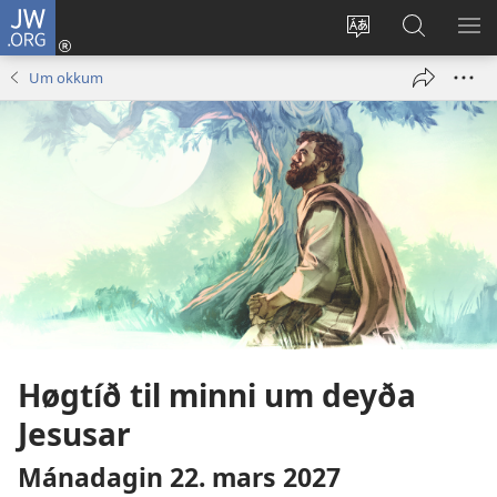
JW.ORG
Rita
inn
Vel
Leita
VÍS
(opens
mál
á
VA
Um okkum
new
JW.ORG
window)
Høgtíð til minni um deyða
Jesusar
Mánadagin 22. mars 2027