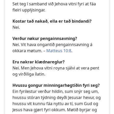
Set teg í samband við Jehova vitni fyri at fáa
fleiri upplýsingar.
Kostar tað nakað, ella er tað bindandi?
Nei.
Verður nøkur pengainnsavning?
Nei. Vit hava ongantíð pengainnsavning á
okkara møtum. –
Matteus 10:8
.
Eru nakrar klædnareglur?
Nei. Men Jehova vitni royna sjálvi at vera pent
og virðiliga ílatin.
Hvussu gongur minningarhøgtíðin fyri seg?
Ein fyrilestur verður hildin, sum snýr seg um,
hvussu stóran týdning deyði Jesusar hevur, og
hvussu vit kunnu fáa nyttu av tí, sum Gud og
Jesus hava gjørt fyri okkum. Møtið byrjar og