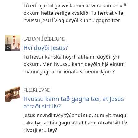
Tú ert hjartaliga vælkomin at vera saman við
okkum hetta serliga kvøldið. Tú fært at vita,
hvussu Jesu lív og deyði kunnu gagna tær.
LÆRAN Í BÍBLIUNI
Hví doyði Jesus?
Tú hevur kanska hoyrt, at hann doyði fyri
okkum. Men hvussu kann deyðin hjá einum
manni gagna milliónatals menniskjum?
FLEIRI EVNI
Hvussu kann tað gagna tær, at Jesus
ofraði sítt lív?
Jesus nevndi tvey týðandi stig, sum vit mugu
taka fyri at fáa gagn av, at hann ofraði sítt lív.
Hvørji eru tey?