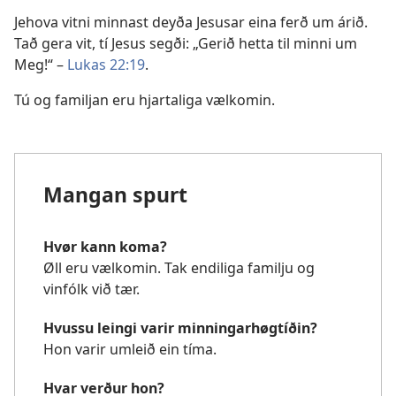
Jehova vitni minnast deyða Jesusar eina ferð um árið.
Tað gera vit, tí Jesus segði: „Gerið hetta til minni um
Meg!“ –
Lukas 22:19
.
Tú og familjan eru hjartaliga vælkomin.
Mangan spurt
Hvør kann koma?
Øll eru vælkomin. Tak endiliga familju og
vinfólk við tær.
Hvussu leingi varir minningarhøgtíðin?
Hon varir umleið ein tíma.
Hvar verður hon?