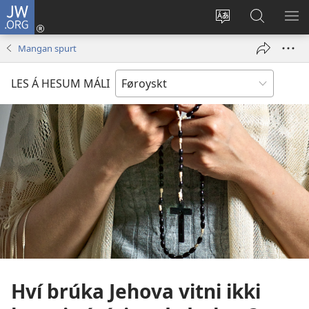
JW.ORG
Rita
inn
Vel
Leita
VÍS
(opens
mál
á
VA
Mangan spurt
new
JW.ORG
window)
LES Á HESUM MÁLI
Hví brúka Jehova vitni ikki