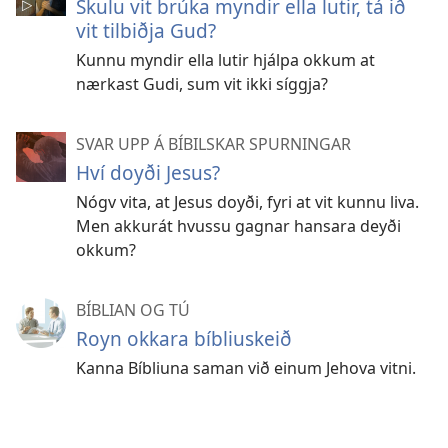
Skulu vit brúka myndir ella lutir, tá ið
vit tilbiðja Gud?
Kunnu myndir ella lutir hjálpa okkum at
nærkast Gudi, sum vit ikki síggja?
SVAR UPP Á BÍBILSKAR SPURNINGAR
Hví doyði Jesus?
Nógv vita, at Jesus doyði, fyri at vit kunnu liva.
Men akkurát hvussu gagnar hansara deyði
okkum?
BÍBLIAN OG TÚ
Royn okkara bíbliuskeið
Kanna Bíbliuna saman við einum Jehova vitni.