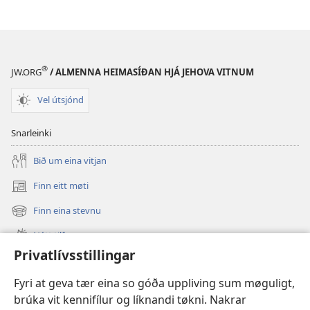
®
JW.ORG
/ ALMENNA HEIMASÍÐAN HJÁ JEHOVA VITNUM
Vel útsjónd
Snarleinki
Bið um eina vitjan
Finn eitt møti
(opens
new
Finn eina stevnu
(opens
window)
new
Nýtt tilfar
window)
Privatlívsstillingar
Video
Fyri at geva tær eina so góða uppliving sum møguligt,
Leita
brúka vit kennifílur og líknandi tøkni. Nakrar