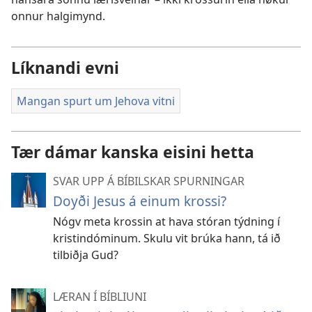
onnur halgimynd.
Líknandi evni
Mangan spurt um Jehova vitni
Tær dámar kanska eisini hetta
SVAR UPP Á BÍBILSKAR SPURNINGAR
Doyði Jesus á einum krossi?
Nógv meta krossin at hava stóran týdning í
kristindóminum. Skulu vit brúka hann, tá ið
tilbiðja Gud?
LÆRAN Í BÍBLIUNI