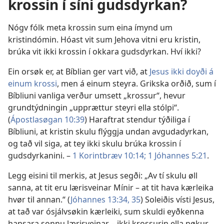
krossin í síni gudsdyrkan?
Nógv fólk meta krossin sum eina ímynd um
kristindómin. Hóast vit sum Jehova vitni eru kristin,
brúka vit ikki krossin í okkara gudsdyrkan. Hví ikki?
Ein orsøk er, at Bíblian ger vart við, at
Jesus ikki doyði á
einum krossi
, men á einum steyra. Grikska orðið, sum í
Bíbliuni vanliga verður umsett „krossur“, hevur
grundtýdningin „upprættur steyri ella stólpi“.
(
Ápostlasøgan 10:39
) Haraftrat stendur týðiliga í
Bíbliuni, at kristin skulu flýggja undan avgudadyrkan,
og tað vil siga, at tey ikki skulu brúka krossin í
gudsdyrkanini. –
1 Korintbræv 10:14;
1 Jóhannes 5:21
.
Legg eisini til merkis, at Jesus segði: „Av tí skulu øll
sanna, at tit eru lærisveinar Mínir – at tit hava kærleika
hvør til annan.“ (
Jóhannes 13:34, 35
) Soleiðis vísti Jesus,
at tað var ósjálvsøkin kærleiki, sum skuldi eyðkenna
hansara sonnu lærisveinar – ikki krossurin ella nøkur