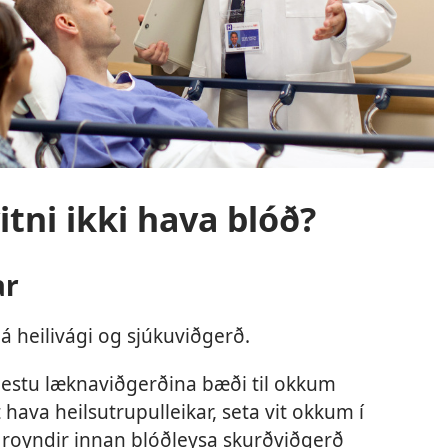
vitni ikki hava blóð?
ar
t á heilivági og sjúkuviðgerð.
 bestu læknaviðgerðina bæði til okkum
t hava heilsutrupulleikar, seta vit okkum í
royndir innan blóðleysa skurðviðgerð