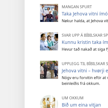
MANGAN SPURT
Taka Jehova vitni ím
Nøkur halda, at Jehova vit
SVAR UPP Á BÍBILSKAR 
Kunnu kristin taka í
Hevur tað nakað at siga f
UPPLEGG TIL BÍBILSKA
Jehova vitni – hvørji e
Nógv eru forvitin eftir at 
beinleiðis frá okkum.
UM OKKUM
Bið um eina vitjan