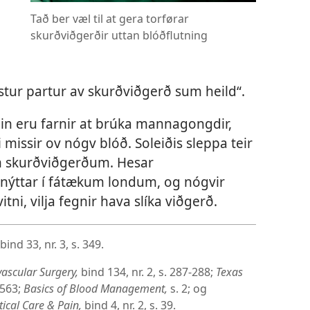
Tað ber væl til at gera torførar
skurðviðgerðir uttan blóðflutning
fastur partur av skurðviðgerð sum heild“.
min eru farnir at brúka mannagongdir,
i missir ov nógv blóð. Soleiðis sleppa teir
m skurðviðgerðum. Hesar
nýttar í fátækum londum, og nógvir
itni, vilja fegnir hava slíka viðgerð.
bind 33, nr. 3, s. 349.
vascular Surgery,
bind 134, nr. 2, s. 287-288;
Texas
 563;
Basics of Blood Management,
s. 2; og
tical Care & Pain,
bind 4, nr. 2, s. 39.