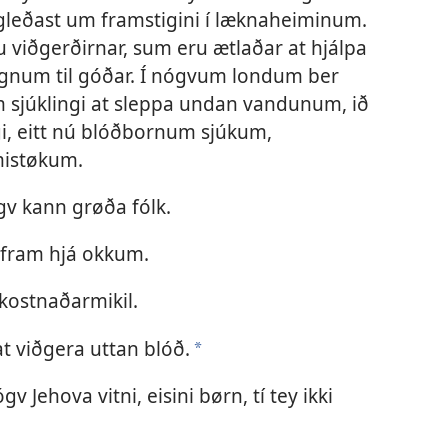
 gleðast um framstigini í læknaheiminum.
 viðgerðirnar, sum eru ætlaðar at hjálpa
agnum til góðar. Í nógvum londum ber
m sjúklingi at sleppa undan vandunum, ið
i, eitt nú blóðbornum sjúkum,
istøkum.
úgv kann grøða fólk.
 fram hjá okkum.
kostnaðarmikil.
at viðgera uttan blóð.
a
 Jehova vitni, eisini børn, tí tey ikki