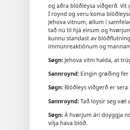
og aðra blóðleysa viðgerð. Vit
Í roynd og veru koma blóðleysu
Jehova vitnum, øllum í samfel
tað nú til hjá einum og hvørju
kunnu standast av blóðflutning
immunreaktiónum og mannam
Søgn:
Jehova vitni halda, at tr
Sannroynd:
Eingin grøðing fer
Søgn:
Blóðleys viðgerð er sera 
Sannroynd:
Tað loysir seg væl 
Søgn:
Á hvørjum ári doyggja nógv
vilja hava blóð.