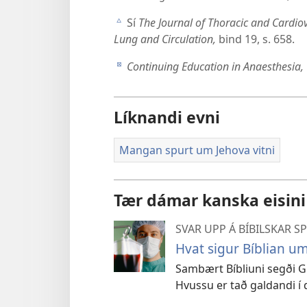
Sí
The Journal of Thoracic and Cardio
c
Lung and Circulation,
bind 19, s. 658.
Continuing Education in Anaesthesia, C
d
Líknandi evni
Mangan spurt um Jehova vitni
Tær dámar kanska eisini
SVAR UPP Á BÍBILSKAR 
Hvat sigur Bíblian um
Sambært Bíbliuni segði Gu
Hvussu er tað galdandi í