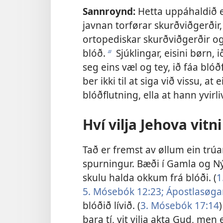
Sannroynd:
Hetta uppáhaldið 
javnan torførar skurðviðgerðir,
ortopediskar skurðviðgerðir og 
blóð.
Sjúklingar, eisini børn, 
b
seg eins væl og tey, ið fáa blóð
ber ikki til at siga við vissu, a
blóðflutning, ella at hann yvirl
Hví vilja Jehova vitn
Tað er fremst av øllum ein trúa
spurningur. Bæði í Gamla og Nýg
skulu halda okkum frá blóði. (
1
5. Mósebók 12:23;
Ápostlasøgan
blóðið lívið. (
3. Mósebók 17:14
)
bara tí, vit vilja akta Gud, men e