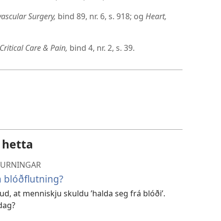
vascular Surgery,
bind 89, nr. 6, s. 918; og
Heart,
ritical Care & Pain,
bind 4, nr. 2, s. 39.
 hetta
SPURNINGAR
 blóðflutning?
d, at menniskju skuldu ’halda seg frá blóði’.
 dag?