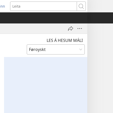
 inn
pens
Leita
w
ndow)
LES Á HESUM MÁLI