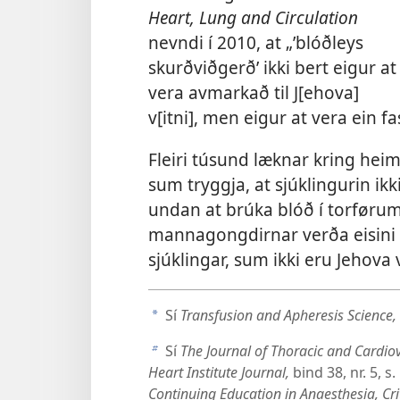
Heart, Lung and Circulation
nevndi í 2010, at „’blóðleys
skurðviðgerð’ ikki bert eigur at
vera avmarkað til J[ehova]
v[itni], men eigur at vera ein 
Fleiri túsund læknar kring hei
sum tryggja, at sjúklingurin ikk
undan at brúka blóð í torføru
mannagongdirnar verða eisini 
sjúklingar, sum ikki eru Jehova v
Sí
Transfusion and Apheresis Science,
a
Sí
The Journal of Thoracic and Cardio
b
Heart Institute Journal,
bind 38, nr. 5, s.
Continuing Education in Anaesthesia, Cri