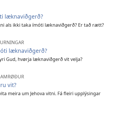
óti læknaviðgerð?
ni als ikki taka ímóti læknaviðgerð? Er tað rætt?
SPURNINGAR
móti læknaviðgerð?
yri Gud, hvørja læknaviðgerð vit velja?
R SAMRØÐUR
ru vit?
vita meira um Jehova vitni. Fá fleiri upplýsingar