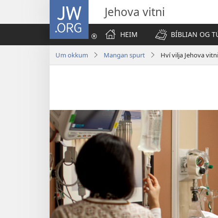
JW.ORG
Jehova vitni
HEIM
BÍBLIAN OG T
Um okkum
Mangan spurt
Hví vilja Jehova vitn