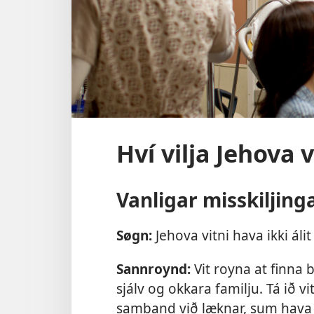
Hví vilja Jehova 
Vanligar misskiljing
Søgn:
Jehova vitni hava ikki áli
Sannroynd:
Vit royna at finna
sjálv og okkara familju. Tá ið vi
samband við læknar, sum hava 