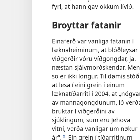
fyri, at hann gav okkum lívið.
Broyttar fatanir
Einaferð var vanliga fatanin í
læknaheiminum, at blóðleysar
viðgerðir vóru víðgongdar, ja,
næstan sjálvmorðskendar. Men
so er ikki longur. Til dømis stóð
at lesa í eini grein í einum
læknatíðarriti í 2004, at „nógva
av mannagongdunum, ið verð
brúktar í viðgerðini av
sjúklingum, sum eru Jehova
vitni, verða vanligar um nøkur
ár“.
Ein grein í tíðarritinum
d