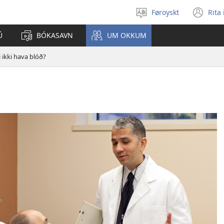
Føroyskt
Rita
Vel
(o
mál
ne
Ú
BÓKASAVN
UM OKKUM
wi
i ikki hava blóð?