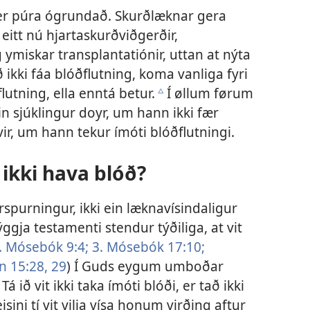
er púra ógrundað. Skurðlæknar gera
 eitt nú hjartaskurðviðgerðir,
ymiskar transplantatiónir, uttan at nýta
ið ikki fáa blóðflutning, koma vanliga fyri
flutning, ella enntá betur.
Í øllum førum
c
t ein sjúklingur doyr, um hann ikki fær
ivir, um hann tekur ímóti blóðflutningi.
i ikki hava blóð?
rspurningur, ikki ein læknavísindaligur
gja testamenti stendur týðiliga, at vit
. Mósebók 9:4;
3. Mósebók 17:10;
 15:28, 29
) Í Guds eygum umboðar
 Tá ið vit ikki taka ímóti blóði, er tað ikki
isini tí vit vilja vísa honum virðing aftur