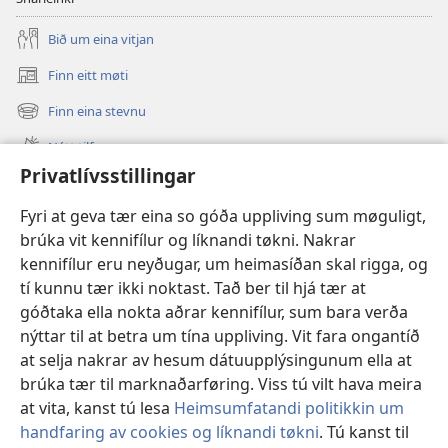
Bið um eina vitjan
Finn eitt møti
(opens
new
Finn eina stevnu
(opens
window)
new
Nýtt tilfar
window)
Privatlívsstillingar
Video
Fyri at geva tær eina so góða uppliving sum møguligt,
Leita
brúka vit kennifílur og líknandi tøkni. Nakrar
kennifílur eru neyðugar, um heimasíðan skal rigga, og
Stuðul
(opens
tí kunnu tær ikki noktast. Tað ber til hjá tær at
new
góðtaka ella nokta aðrar kennifílur, sum bara verða
window)
Watchtower ONLINE LIBRARY™
(opens
nýttar til at betra um tína uppliving. Vit fara ongantíð
new
at selja nakrar av hesum dátuupplýsingunum ella at
®
JW Hub
window)
(opens
brúka tær til marknaðarføring. Viss tú vilt hava meira
new
at vita, kanst tú lesa
Heimsumfatandi politikkin um
window)
handfaring av cookies og líknandi tøkni
. Tú kanst til