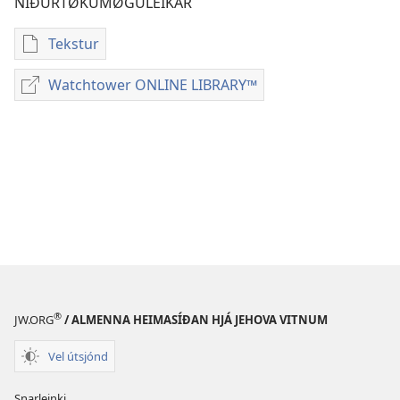
NIÐURTØKUMØGULEIKAR
Tekstur
Stillingar
til
Watchtower ONLINE LIBRARY™
Watchtower
niðurtøkur
ONLINE
av
LIBRARY™
lesnaði
OKKARA
RÍKISTÆNASTA
September
2015
®
JW.ORG
/ ALMENNA HEIMASÍÐAN HJÁ JEHOVA VITNUM
Vel útsjónd
Snarleinki