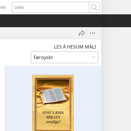
 inn
pens
Leita
w
ndow)
LES Á HESUM MÁLI