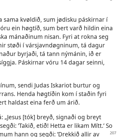
a sama kvøldið, sum jødisku páskirnar í
vóru ein høgtíð, sum bert varð hildin eina
iska mánaðinum nisan. Fyri at rokna seg
nir støði í vársjavndøgninum, tá dagur
naður byrjaði, tá tann nýmánin, ið er
íggja. Páskirnar vóru 14 dagar seinni,
sínum, sendi Judas Iskariot burtur og
rrans. Henda høgtíðin kom í staðin fyri
ert haldast eina ferð um árið.
 „Jesus [tók] breyð, signaði og breyt
gði: ’Takið, etið! Hetta er likam Mítt.’ So
eimum
hann og segði: ’Drekkið allir av