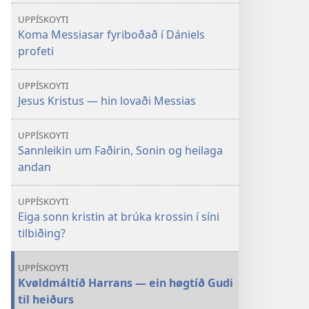
UPPÍSKOYTI
Koma Messiasar fyriboðað í Dániels
profeti
UPPÍSKOYTI
Jesus Kristus — hin lovaði Messias
UPPÍSKOYTI
Sannleikin um Faðirin, Sonin og heilaga
andan
UPPÍSKOYTI
Eiga sonn kristin at brúka krossin í síni
tilbiðing?
UPPÍSKOYTI
Kvøldmáltíð Harrans — ein høgtíð Gudi
til heiðurs