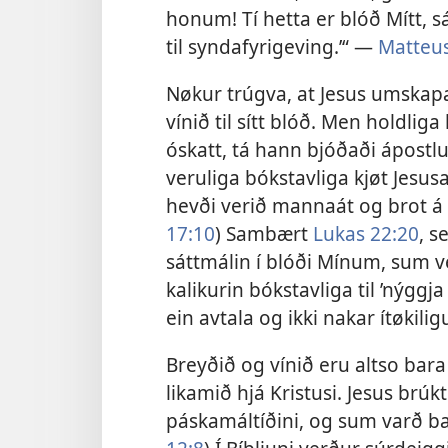
honum! Tí hetta er blóð Mítt, s
til syndafyrigeving.’“ —
Matteus
Nøkur trúgva, at Jesus umskapað
vínið til sítt blóð. Men holdliga
óskatt, tá hann bjóðaði ápostl
veruliga bókstavliga kjøt Jesus
hevði verið mannaát og brot á 
17:10
) Sambært
Lukas 22:20
, s
sáttmálin í blóði Mínum, sum ve
kalikurin bókstavliga til ’nýggja 
ein avtala og ikki nakar ítøkiligu
Breyðið og vínið eru altso bar
likamið hjá Kristusi. Jesus brúkt
páskamáltíðini, og sum varð bak