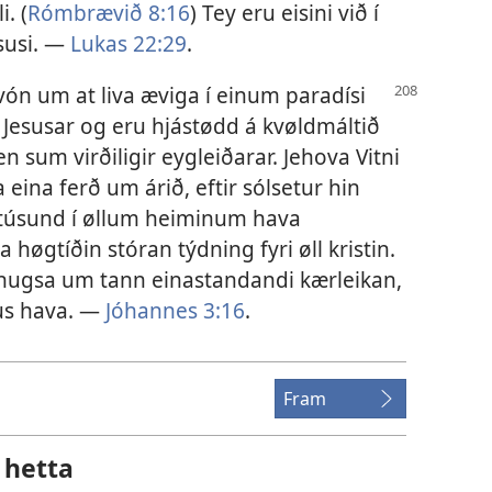
. (
Rómbrævið 8:16
) Tey eru eisini við í
esusi. —
Lukas 22:29
.
ón um at liva æviga í einum paradísi
m Jesusar og eru hjástødd á kvøldmáltið
n sum virðiligir eygleiðarar. Jehova Vitni
eina ferð um árið, eftir sólsetur hin
á túsund í øllum heiminum hava
øgtíðin stóran týdning fyri øll kristin.
u hugsa um tann einastandandi kærleikan,
us hava. —
Jóhannes 3:16
.
Fram
 hetta