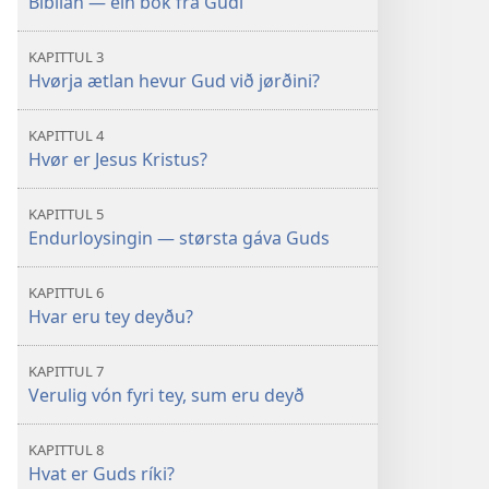
Bíblian — ein bók frá Gudi
KAPITTUL 3
Hvørja ætlan hevur Gud við jørðini?
KAPITTUL 4
Hvør er Jesus Kristus?
KAPITTUL 5
Endurloysingin — størsta gáva Guds
KAPITTUL 6
Hvar eru tey deyðu?
KAPITTUL 7
Verulig vón fyri tey, sum eru deyð
KAPITTUL 8
Hvat er Guds ríki?