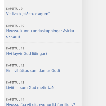
KAPITTUL 9
Vit liva á „síðstu døgum“
KAPITTUL 10
Hvussu kunnu andaskapningar ávirka
okkum?
KAPITTUL 11
Hví loyvir Gud líðingar?
KAPITTUL 12
Ein liviháttur, sum dámar Gudi
KAPITTUL 13
Lívið — sum Gud metir tað
KAPITTUL 14
Hvussu fáa vit eitt eydnuríkt familjulív?