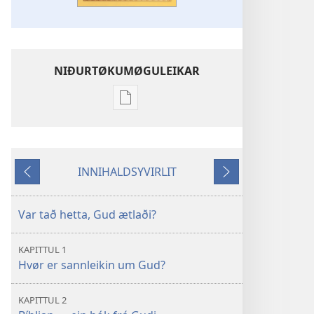
NIÐURTØKUMØGULEIKAR
Stillingar
til
niðurtøkur
av
INNIHALDSYVIRLIT
lesnaði
Aftur
Fram
Hvat
lærir
Var tað hetta, Gud ætlaði?
Bíblian
veruliga?
KAPITTUL 1
Hvør er sannleikin um Gud?
KAPITTUL 2