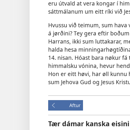
eru útvald at vera kongar í himli
sáttmálanum um eitt ríki við J
Hvussu við teimum, sum hava v
á jørðini? Tey gera eftir boðu
Harrans, ikki sum luttakarar, me
halda hesa minningarhøgtíðina 
14. nisan. Hóast bara nøkur f
himmalsku vónina, hevur henda h
Hon er eitt høvi, har øll kunn
sum Jehova Gud og Jesus Krist
Aftur
Tær dámar kanska eisini