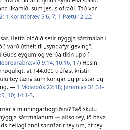
j ofta brúkt at ímynda synd ella spillu.
na likamið, sum Jesus ofraði. Tað var
2;
1 Korintbræv 5:6, 7;
1 Pætur 2:22;
ar. Hetta blóðið setir nýggja sáttmálan í
lóð varð úthelt til „syndafyrigeving“.
 í Guds eygum og verða tikin upp í
ebrearabrævið 9:14;
10:16, 17
) Hesin
 møguligt, at 144.000 trúføst kristin
ulu tey tæna sum kongar og prestar og
ning. —
1 Mósebók 22:18;
Jeremias 31:31-
9, 10;
14:1-3
.
rnar á minningarhøgtíðini? Tað skulu
í nýggja sáttmálanum — altso tey, ið hava
s heilagi andi sannførir tey um, at tey