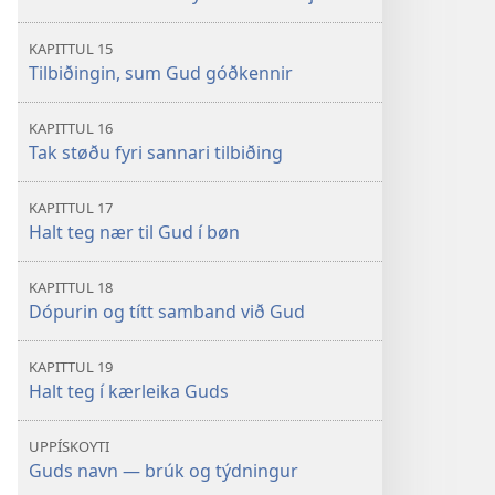
KAPITTUL 15
Tilbiðingin, sum Gud góðkennir
KAPITTUL 16
Tak støðu fyri sannari tilbiðing
KAPITTUL 17
Halt teg nær til Gud í bøn
KAPITTUL 18
Dópurin og títt samband við Gud
KAPITTUL 19
Halt teg í kærleika Guds
UPPÍSKOYTI
Guds navn — brúk og týdningur