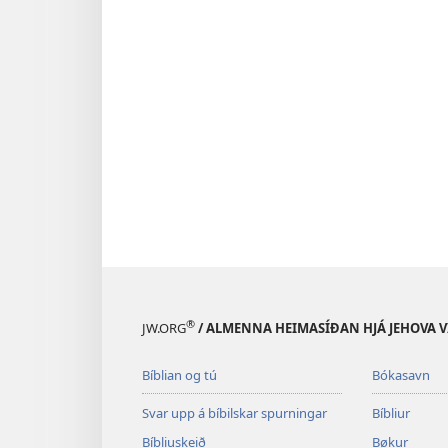
®
JW.ORG
/ ALMENNA HEIMASÍÐAN HJÁ JEHOVA 
Bíblian og tú
Bókasavn
Svar upp á bíbilskar spurningar
Bíbliur
Bíbliuskeið
Bøkur