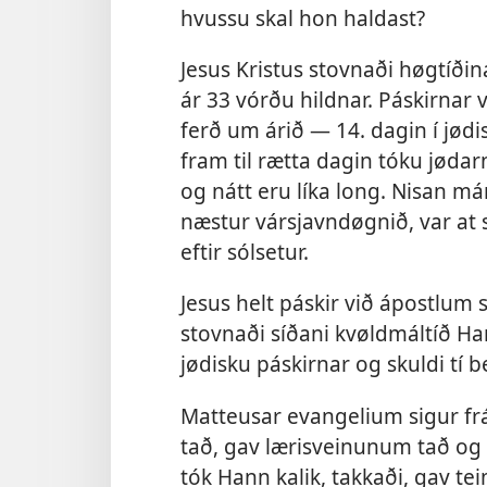
hvussu skal hon haldast?
Jesus Kristus stovnaði høgtíðin
ár 33 vórðu hildnar. Páskirnar 
ferð um árið — 14. dagin í jød
fram til rætta dagin tóku jødar
og nátt eru líka long. Nisan má
næstur vársjavndøgnið, var at s
eftir sólsetur.
Jesus helt páskir við ápostlum 
stovnaði síðani kvøldmáltíð Ha
jødisku páskirnar og skuldi tí b
Matteusar evangelium sigur frá:
tað, gav lærisveinunum tað og se
tók Hann kalik, takkaði, gav t