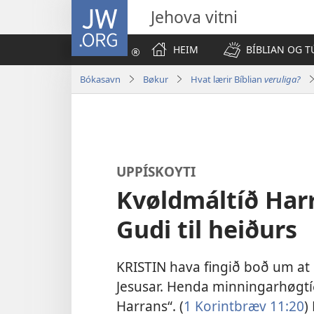
JW.ORG
Jehova vitni
HEIM
BÍBLIAN OG T
Bókasavn
Bøkur
Hvat lærir Bíblian
veruliga?
UPPÍSKOYTI
Kvøldmáltíð Har
Gudi til heiðurs
KRISTIN hava fingið boð um at 
Jesusar. Henda minningarhøgtíð
Harrans“. (
1 Korintbræv 11:20
)