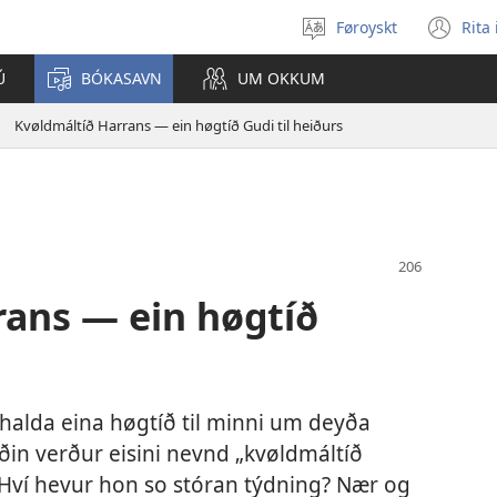
Føroyskt
Rita
Vel
(o
mál
ne
Ú
BÓKASAVN
UM OKKUM
wi
Kvøldmáltíð Harrans — ein høgtíð Gudi til heiðurs
rans — ein høgtíð
halda eina høgtíð til minni um deyða
in verður eisini nevnd „kvøldmáltíð
 Hví hevur hon so stóran týdning? Nær og