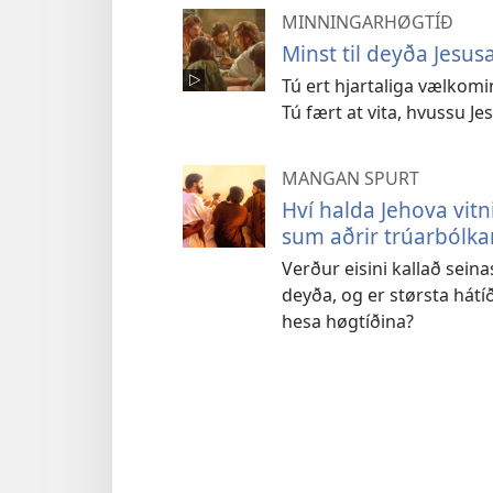
MINNINGARHØGTÍÐ
Minst til deyða Jesus
Tú ert hjartaliga vælkomi
Tú fært at vita, hvussu Je
MANGAN SPURT
Hví halda Jehova vitn
sum aðrir trúarbólka
Verður eisini kallað seina
deyða, og er størsta hátí
hesa høgtíðina?