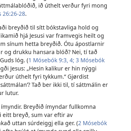
áttmálablóðið, ið úthelt verður fyri mong
 26:26-28
.
i breyðið til sítt bókstavliga hold og
 likamið hjá Jesusi var framvegis heilt og
um sínum hetta breyðið. Ótu ápostlarnir
ar og drukku hansara blóð? Nei, tí tað
Guds lóg. (
1 Mósebók 9:3, 4;
3 Mósebók
egði Jesus: „Hesin kalikur er hin nýggi
rður úthelt fyri tykkum.“ Gjørdist
sáttmálan’? Tað ber ikki til, tí sáttmálin er
r lutur.
a ímyndir. Breyðið ímyndar fullkomna
i eitt breyð, sum var eftir av
að uttan súrdeiggj ella ger. (
2 Mósebók