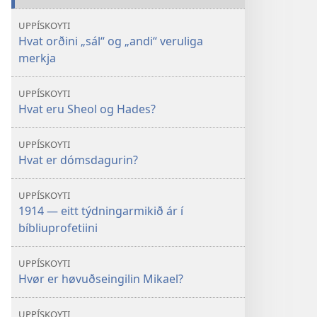
UPPÍSKOYTI
Hvat orðini „sál“ og „andi“ veruliga
merkja
UPPÍSKOYTI
Hvat eru Sheol og Hades?
UPPÍSKOYTI
Hvat er dómsdagurin?
UPPÍSKOYTI
1914 — eitt týdningarmikið ár í
bíbliuprofetiini
UPPÍSKOYTI
Hvør er høvuðseingilin Mikael?
UPPÍSKOYTI