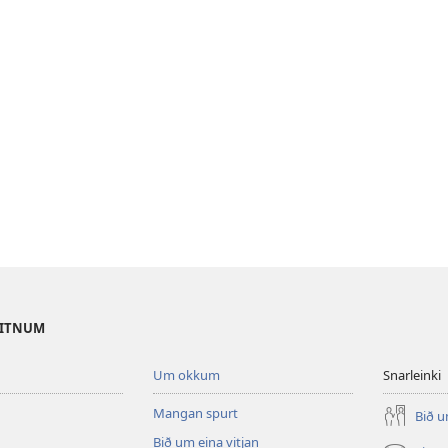
VITNUM
Um okkum
Snarleinki
Mangan spurt
Bið u
Bið um eina vitjan