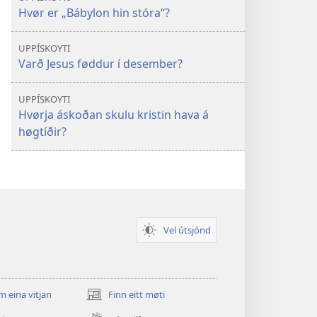
Hvør er „Bábylon hin stóra“?
UPPÍSKOYTI
Varð Jesus føddur í desember?
UPPÍSKOYTI
Hvørja áskoðan skulu kristin hava á
høgtíðir?
Vel útsjónd
m eina vitjan
Finn eitt møti
(opens
new