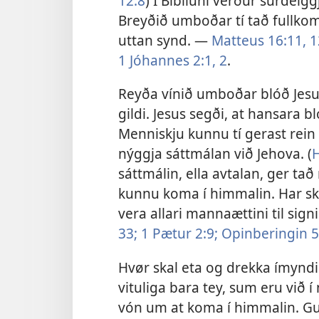
12:8
) Í Bíbliuni verður súrdeigg
Breyðið umboðar tí tað fullkom
uttan synd. —
Matteus 16:11, 1
1 Jóhannes 2:1, 2
.
Reyða vínið umboðar blóð Jesus
gildi. Jesus segði, at hansara b
Menniskju kunnu tí gerast rein
nýggja sáttmálan við Jehova. (
H
sáttmálin, ella avtalan, ger tað
kunnu koma í himmalin. Har sk
vera allari mannaættini til sig
33;
1 Pætur 2:9;
Opinberingin 5:
Hvør skal eta og drekka ímyndi
vituliga bara tey, sum eru við 
vón um at koma í himmalin. Gud