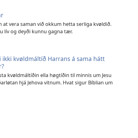
ar
n at vera saman við okkum hetta serliga kvøldið.
su lív og deyði kunnu gagna tær.
i ikki kvøldmáltíð Harrans á sama hátt
r?
sta kvøldmáltíðin ella høgtíðin til minnis um Jesu
ðarløtan hjá Jehova vitnum. Hvat sigur Bíblian um