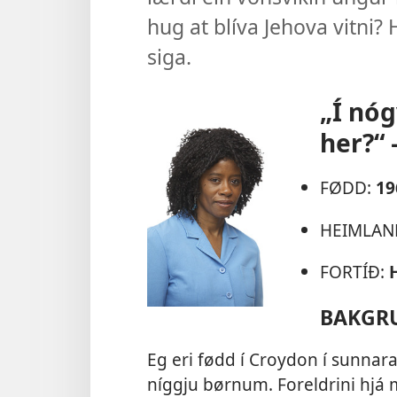
hug at blíva Jehova vitni? H
siga.
„Í nóg
her?“
FØDD:
19
HEIMLAN
FORTÍÐ:
BAKGR
Eg eri fødd í Croydon í sunna
níggju børnum. Foreldrini hjá