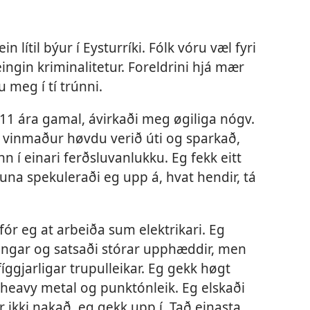
 lítil býur í Eysturríki. Fólk vóru væl fyri
eingin kriminalitetur. Foreldrini hjá mær
 meg í tí trúnni.
 11 ára gamal, ávirkaði meg øgiliga nógv.
r vinmaður høvdu verið úti og sparkað,
 í einari ferðsluvanlukku. Eg fekk eitt
kuna spekuleraði eg upp á, hvat hendir, tá
 fór eg at arbeiða sum elektrikari. Eg
engar og satsaði stórar upphæddir, men
íggjarligar trupulleikar. Eg gekk høgt
 heavy metal og punktónleik. Eg elskaði
r ikki nakað, eg gekk upp í. Tað einasta,