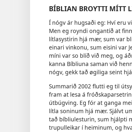
BÍBLIAN BROYTTI MÍTT L
Í nógv ár hugsaði eg: Hví eru vi
Men eg royndi ongantíð at finna
lítlasystirin hjá mær, sum var b
einari vinkonu, sum eisini var 
míni var so blíð við meg, og áðre
kanna Bíbliuna saman við henni.
nógv, gekk tað øgiliga seint hj
Summarið 2002 flutti eg til úts
fram at lesa á fróðskaparsetrin
útbúgving. Eg fór at ganga meir
lítla soninum hjá mær. Sjálvt 
tað bíbliulesturin, sum hjálpti 
trupulleikar í heiminum, og hva