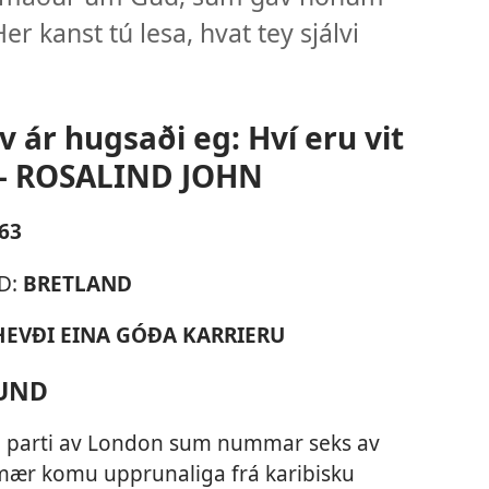
er kanst tú lesa, hvat tey sjálvi
v ár hugsaði eg: Hví eru vit
 – ROSALIND JOHN
63
D:
BRETLAND
HEVÐI EINA GÓÐA KARRIERU
UND
ra parti av London sum nummar seks av
 mær komu upprunaliga frá karibisku