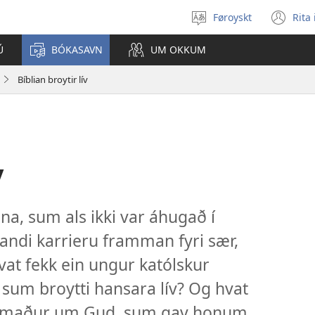
Føroyskt
Rita
Vel
(o
mál
ne
Ú
BÓKASAVN
UM OKKUM
wi
Bíblian broytir lív
v
a, sum als ikki var áhugað í
vandi karrieru framman fyri sær,
vat fekk ein ungur katólskur
sum broytti hansara lív? Og hvat
ur maður um Gud, sum gav honum