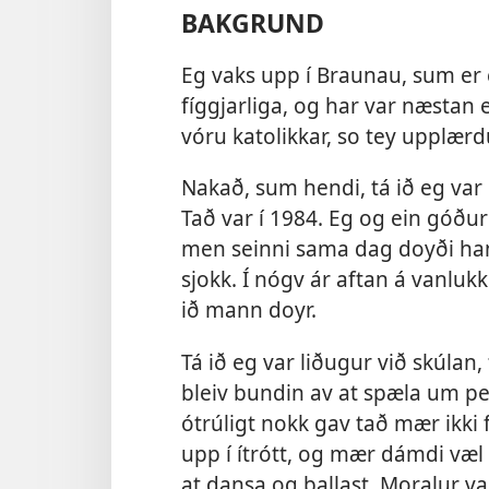
BAKGRUND
Eg vaks upp í Braunau, sum er ein
fíggjarliga, og har var næstan 
vóru katolikkar, so tey upplærdu
Nakað, sum hendi, tá ið eg var
Tað var í 1984. Eg og ein góðu
men seinni sama dag doyði hann
sjokk. Í nógv ár aftan á vanluk
ið mann doyr.
Tá ið eg var liðugur við skúlan,
bleiv bundin av at spæla um p
ótrúligt nokk gav tað mær ikki f
upp í ítrótt, og mær dámdi væl
at dansa og ballast. Moralur va