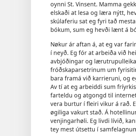
oynni St. Vinsent. Mamma gekk 
elskaði at lesa og læra nýtt, h
skúlaferiu sat eg fyri tað mesta
bókum, sum eg hevði lænt á b
Nøkur ár aftan á, at eg var fari
í neyð. Eg fór at arbeiða við 
avbjóðingar og lærutrupulleikar.
fróðskaparsetrinum um fyrisiti
bara framá við karrieruni, og 
Av tí at eg arbeiddi sum fríyrki
farteldu og atgongd til interne
vera burtur í fleiri vikur á rað
øgiliga vakurt stað. Á hotellin
venjingarhøli. Eg livdi lívið,
tey mest útsettu í samfelagnu