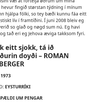
sini væl at fortelja øðrum um mína
m hevur fingið størstan týdning í mínum
kann hjálpa fólki, so tey bæði kunnu fáa eitt
tiskt lív í framtíðini. Í juni 2008 bleiv eg
verið so glað og nøgd sum nú. Eg havi
og tað eri eg Jehova æviga takksom fyri.
k eitt sjokk, tá ið
ðurin doyði – ROMAN
BERGER
:
1973
D:
EYSTURRÍKI
SPÆLDI UM PENGAR