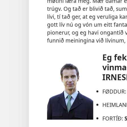
møtini læra meg. Mær dámar ei
trúgv. Og tað er blivið tað, su
lívi, tí tað ger, at eg veruliga 
gott lív nú og vón um eitt fantas
pionerur, og eg havi ongantíð 
funnið meiningina við lívinum, 
Eg fek
vinma
IRNES
FØDDUR
HEIMLAN
FORTÍÐ: