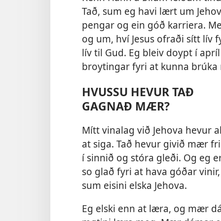
Tað, sum eg havi lært um Jehov
pengar og ein góð karriera. Me
og um, hví Jesus ofraði sítt lív
lív til Gud. Eg bleiv doypt í aprí
broytingar fyri at kunna brúka 
HVUSSU HEVUR TAÐ
GAGNAÐ MÆR?
Mítt vinalag við Jehova hevur a
at siga. Tað hevur givið mær fr
í sinnið og stóra gleði. Og eg er
so glað fyri at hava góðar vinir,
sum eisini elska Jehova.
Eg elski enn at læra, og mær d