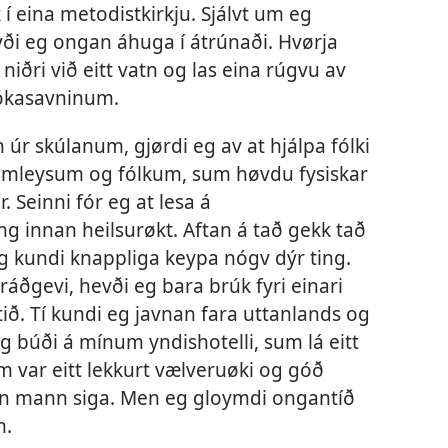
í eina metodistkirkju. Sjálvt um eg
evði eg ongan áhuga í átrúnaði. Hvørja
 niðri við eitt vatn og las eina rúgvu av
ókasavninum.
n úr skúlanum, gjørdi eg av at hjálpa fólki
heimleysum og fólkum, sum høvdu fysiskar
 Seinni fór eg at lesa á
ng innan heilsurøkt. Aftan á tað gekk tað
eg kundi knappliga keypa nógv dýr ting.
sráðgevi, hevði eg bara brúk fyri einari
tið. Tí kundi eg javnan fara uttanlands og
. Eg búði á mínum yndishotelli, sum lá eitt
um var eitt lekkurt vælveruøki og góð
 kann mann siga. Men eg gloymdi ongantíð
m.