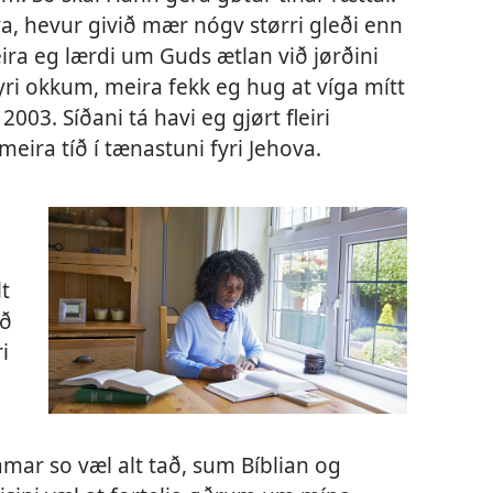
a, hevur givið mær nógv størri gleði enn
ira eg lærdi um Guds ætlan við jørðini
 fyri okkum, meira fekk eg hug at víga mítt
l 2003. Síðani tá havi eg gjørt fleiri
meira tíð í tænastuni fyri Jehova.
lt
ið
i
ámar so væl alt tað, sum Bíblian og