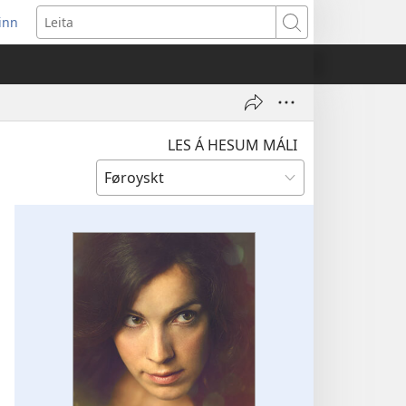
 inn
pens
Leita
w
ndow)
LES Á HESUM MÁLI