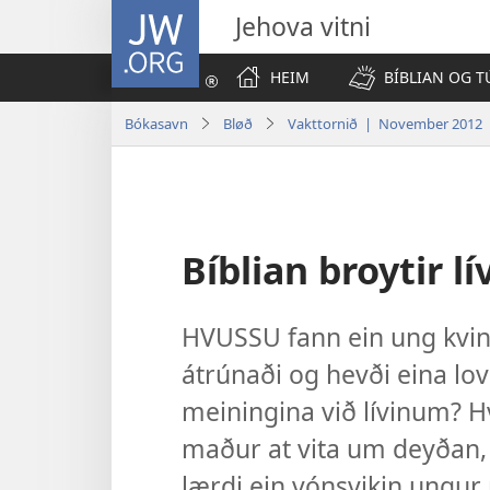
JW.ORG
Jehova vitni
HEIM
BÍBLIAN OG T
Bókasavn
Bløð
Vakttornið | November 2012
Bíblian broytir lí
HVUSSU fann ein ung kvinn
átrúnaði og hevði eina lo
meiningina við lívinum? H
maður at vita um deyðan, 
lærdi ein vónsvikin ung