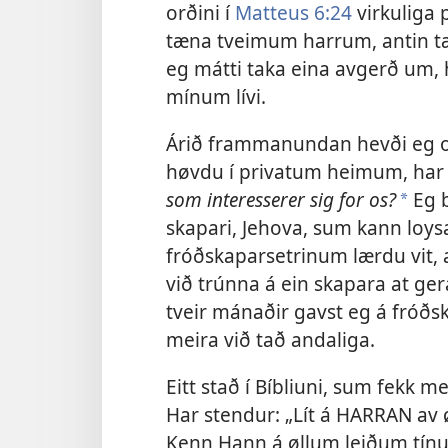
orðini í
Matteus 6:24
virkuliga 
tæna tveimum harrum, antin tæn
eg mátti taka eina avgerð um, h
mínum lívi.
Árið frammanundan hevði eg of
høvdu í privatum heimum, har
som interesserer sig for os?
Eg b
a
skapari, Jehova, sum kann loysa
fróðskaparsetrinum lærdu vit, a
við trúnna á ein skapara at ger
tveir mánaðir gavst eg á fróðs
meira við tað andaliga.
Eitt stað í Bíbliuni, sum fekk me
Har stendur: „Lít á HARRAN av øl
Kenn Hann á øllum leiðum tínum