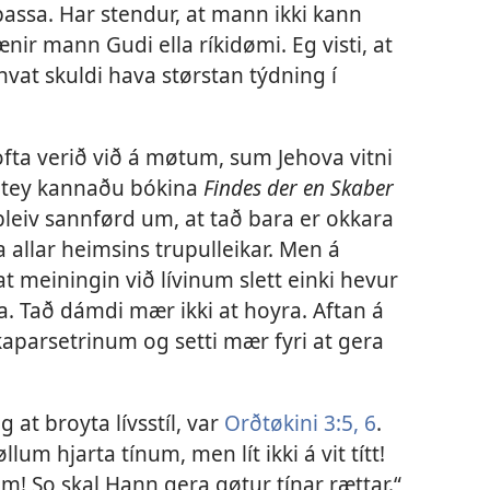
passa. Har stendur, at mann ikki kann
ir mann Gudi ella ríkidømi. Eg visti, at
vat skuldi hava størstan týdning í
ta verið við á møtum, sum Jehova vitni
 tey kannaðu bókina
Findes der en Skaber
leiv sannførd um, at tað bara er okkara
 allar heimsins trupulleikar. Men á
t meiningin við lívinum slett einki hevur
a. Tað dámdi mær ikki at hoyra. Aftan á
kaparsetrinum og setti mær fyri at gera
g at broyta lívsstíl, var
Orðtøkini 3:5, 6
.
lum hjarta tínum, men lít ikki á vit títt!
! So skal Hann gera gøtur tínar rættar.“