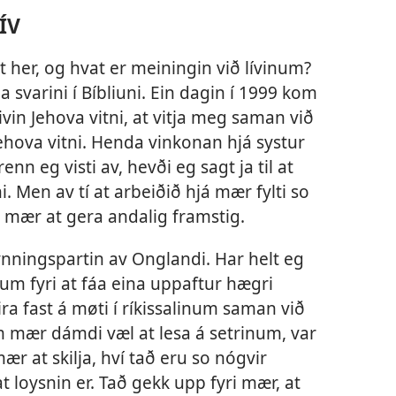
ÍV
t her, og hvat er meiningin við lívinum?
 svarini í Bíbliuni. Ein dagin í 1999 kom
livin Jehova vitni, at vitja meg saman við
Jehova vitni. Henda vinkonan hjá systur
nn eg visti av, hevði eg sagt ja til at
 Men av tí at arbeiðið hjá mær fylti so
á mær at gera andalig framstig.
ynningspartin av Onglandi. Har helt eg
um fyri at fáa eina uppaftur hægri
a fast á møti í ríkissalinum saman við
um mær dámdi væl at lesa á setrinum, var
mær at skilja, hví tað eru so nógvir
t loysnin er. Tað gekk upp fyri mær, at