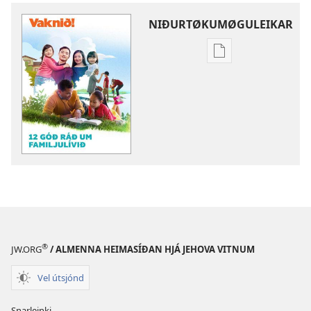
NIÐURTØKUMØGULEIKAR
Stillingar
til
niðurtøkur
av
lesnaði
VAKNIÐ!
12
góð
ráð
um
familjulívið
®
JW.ORG
/ ALMENNA HEIMASÍÐAN HJÁ JEHOVA VITNUM
Vel útsjónd
Snarleinki