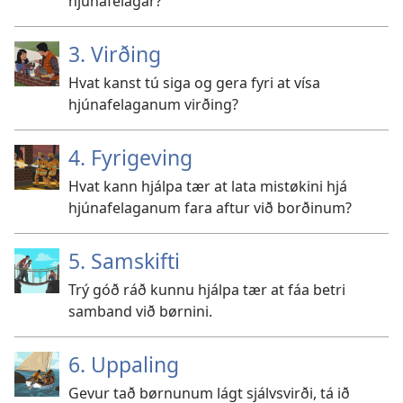
hjúnafelagar?
3. Virðing
Hvat kanst tú siga og gera fyri at vísa
hjúnafelaganum virðing?
4. Fyrigeving
Hvat kann hjálpa tær at lata mistøkini hjá
hjúnafelaganum fara aftur við borðinum?
5. Samskifti
Trý góð ráð kunnu hjálpa tær at fáa betri
samband við børnini.
6. Uppaling
Gevur tað børnunum lágt sjálvsvirði, tá ið