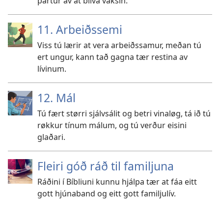
partur av at blíva vaksin.
11. Arbeiðssemi
Viss tú lærir at vera arbeiðssamur, meðan tú
ert ungur, kann tað gagna tær restina av
lívinum.
12. Mál
Tú fært størri sjálvsálit og betri vinaløg, tá ið tú
røkkur tínum málum, og tú verður eisini
glaðari.
Fleiri góð ráð til familjuna
Ráðini í Bíbliuni kunnu hjálpa tær at fáa eitt
gott hjúnaband og eitt gott familjulív.