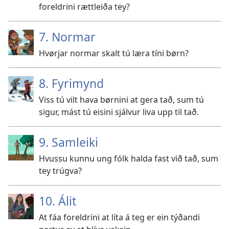
foreldrini rættleiða tey?
7. Normar
Hvørjar normar skalt tú læra tíni børn?
8. Fyrimynd
Viss tú vilt hava børnini at gera tað, sum tú
sigur, mást tú eisini sjálvur liva upp til tað.
9. Samleiki
Hvussu kunnu ung fólk halda fast við tað, sum
tey trúgva?
10. Álit
At fáa foreldrini at líta á teg er ein týðandi