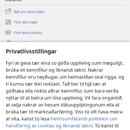
Bið um eina vitjan
Finn eitt møti
(opens
new
Finn eina stevnu
(opens
window)
new
Nýtt tilfar
window)
Privatlívsstillingar
Video
Fyri at geva tær eina so góða uppliving sum møguligt,
Leita
brúka vit kennifílur og líknandi tøkni. Nakrar
kennifílur eru neyðugar, um heimasíðan skal rigga, og
Stuðul
(opens
tí kunnu tær ikki noktast. Tað ber til hjá tær at
new
góðtaka ella nokta aðrar kennifílur, sum bara verða
window)
Watchtower ONLINE LIBRARY™
(opens
nýttar til at betra um tína uppliving. Vit fara ongantíð
new
at selja nakrar av hesum dátuupplýsingunum ella at
®
JW Hub
window)
(opens
brúka tær til marknaðarføring. Viss tú vilt hava meira
new
at vita, kanst tú lesa
Heimsumfatandi politikkin um
window)
handfaring av cookies og líknandi tøkni
. Tú kanst til