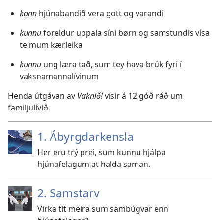
kann
hjúnabandið vera gott og varandi
kunnu
foreldur uppala síni børn og samstundis vísa
teimum kærleika
kunnu
ung læra tað, sum tey hava brúk fyri í
vaksnamannalívinum
Henda útgávan av
Vaknið!
vísir á 12 góð ráð um
familjulívið.
1. Ábyrgdarkensla
Her eru trý prei, sum kunnu hjálpa
hjúnafelagum at halda saman.
2. Samstarv
Virka tit meira sum sambúgvar enn