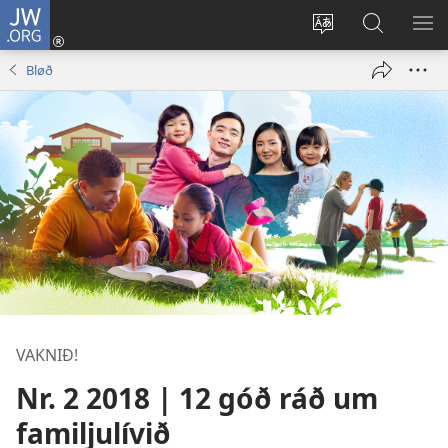
JW.ORG
Rita
inn
Vel
Leita
VÍS
(opens
mál
á
VA
Bløð
new
JW.ORG
window)
VAKNIÐ!
Nr. 2 2018 | 12 góð ráð um
familjulívið