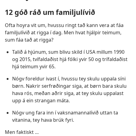
12 góð ráð um familjulívið
Ofta hoyra vit um, hvussu ringt tað kann vera at fáa
familjulívið at rigga í dag. Men hvat hjálpir teimum,
sum fáa tað at rigga?
Talið á hjúnum, sum blivu skild í USA millum 1990
og 2015, tvífaldaðist hjá fólki yvir 50 og trífaldaðist
hjá teimum yvir 65.
Nógv foreldur ivast í, hvussu tey skulu uppala síni
børn. Nakrir serfrøðingar siga, at børn bara skulu
hava rós, meðan aðrir siga, at tey skulu uppalast
upp á ein strangan máta.
Nógv ung fara inn í vaksnamannalívið uttan ta
vitanina, tey hava brúk fyri.
Men faktiskt …