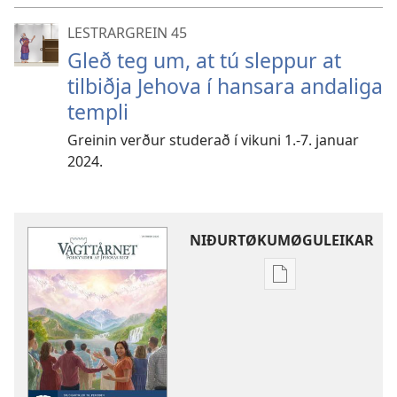
LESTRARGREIN 45
Gleð teg um, at tú sleppur at
tilbiðja Jehova í hansara andaliga
templi
Greinin verður studerað í vikuni 1.-7. januar
2024.
NIÐURTØKUMØGULEIKAR
Stillingar
til
niðurtøkur
av
lesnaði
VAKTTORNIÐ