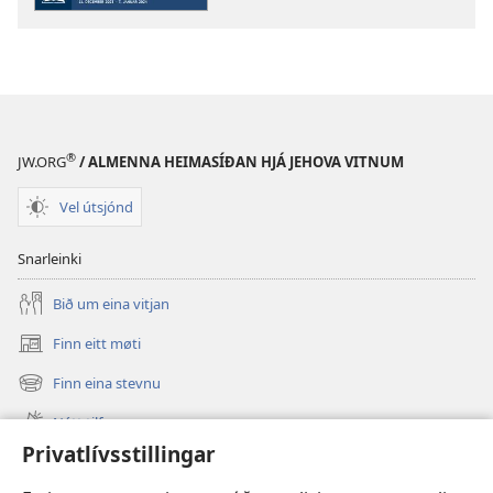
–
LESTRARÚTGÁVA
Oktober
2023
®
JW.ORG
/ ALMENNA HEIMASÍÐAN HJÁ JEHOVA VITNUM
Vel útsjónd
Snarleinki
Bið um eina vitjan
Finn eitt møti
(opens
new
Finn eina stevnu
(opens
window)
new
Nýtt tilfar
window)
Privatlívsstillingar
Video