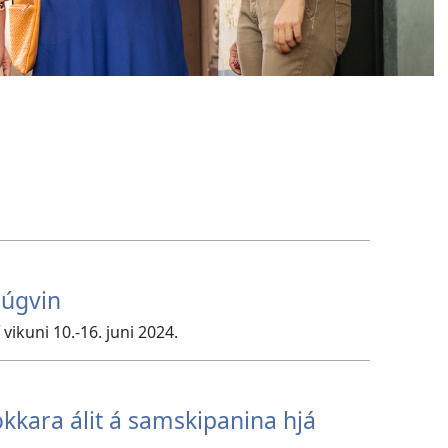
búgvin
vikuni 10.-16. juni 2024.
okkara álit á samskipanina hjá