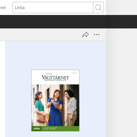
 inn
pens
Leita
w
ndow)