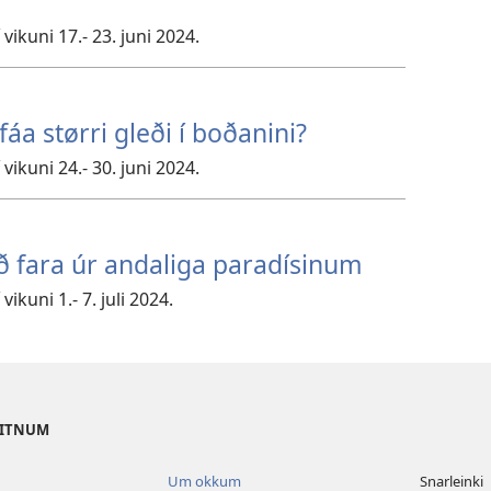
vikuni 17.- 23. juni 2024.
áa størri gleði í boðanini?
vikuni 24.- 30. juni 2024.
ð fara úr andaliga paradísinum
ikuni 1.- 7. juli 2024.
VITNUM
Um okkum
Snarleinki