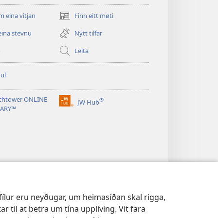
m eina vitjan
Finn eitt møti
(opens
new
eina stevnu
Nýtt tilfar
window)
o
Leita
ul
chtower ONLINE
®
JW Hub
(opens
RARY™
new
window)
ifílur eru neyðugar, um heimasíðan skal rigga,
r til at betra um tína uppliving. Vit fara