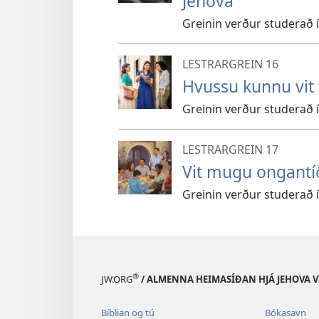
Jehova
Greinin verður studerað í 
LESTRARGREIN 16
Hvussu kunnu vit f
Greinin verður studerað í 
LESTRARGREIN 17
Vit mugu ongantí
Greinin verður studerað í v
®
JW.ORG
/ ALMENNA HEIMASÍÐAN HJÁ JEHOVA 
Bíblian og tú
Bókasavn