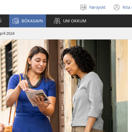
Føroyskt
Rita
Vel
(o
mál
ne
Ú
BÓKASAVN
UM OKKUM
wi
príl 2024