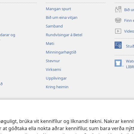
Mangan spurt
Bið u
Bið um eina vitjan
Finn 
(opens
Samband
new
Vide
window)
ldarar og
Rundvísingar á Betel
r
Møti
Stuð
(opens
Minningarhøgtíð
new
window)
Stevnur
Wat
(opens
LIB
Virksemi
new
window)
Upplivingar
oð
Kring heimin
ulesing
guligt, brúka vit kennifílur og líknandi tøkni. Nakrar kenn
r at góðtaka ella nokta aðrar kennifílur, sum bara verða nýtta