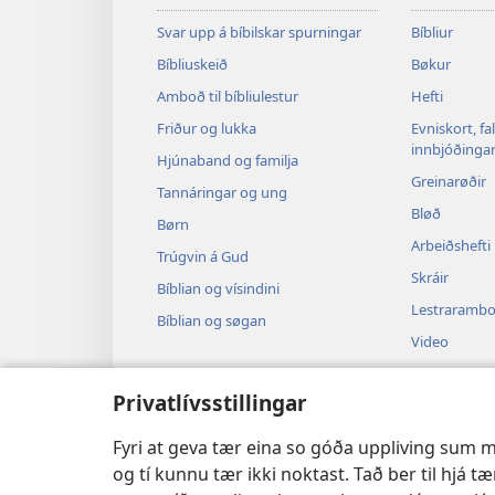
Svar upp á bíbilskar spurningar
Bíbliur
Bíbliuskeið
Bøkur
Amboð til bíbliulestur
Hefti
Friður og lukka
Evniskort, fa
innbjóðinga
Hjúnaband og familja
Greinarøðir
Tannáringar og ung
Bløð
Børn
Arbeiðshefti
Trúgvin á Gud
Skráir
Bíblian og vísindini
Lestraramb
Bíblian og søgan
Video
Tónleikur
Privatlívsstillingar
Hoyrispøl
Livandi bíbli
Fyri at geva tær eina so góða uppliving sum mø
og tí kunnu tær ikki noktast. Tað ber til hjá tæ