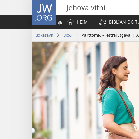
JW.ORG
Jehova vitni
HEIM
BÍBLIAN OG T
Bókasavn
Bløð
Vakttornið – lestrarútgáva | A