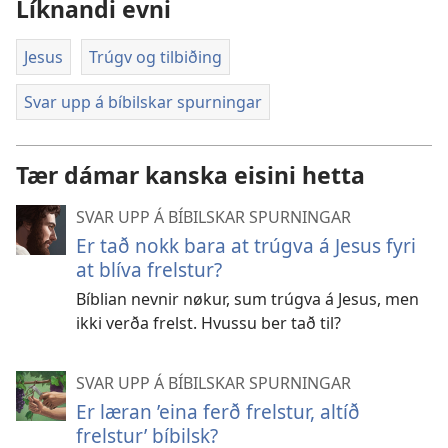
Líknandi evni
Jesus
Trúgv og tilbiðing
Svar upp á bíbilskar spurningar
Tær dámar kanska eisini hetta
SVAR UPP Á BÍBILSKAR SPURNINGAR
Er tað nokk bara at trúgva á Jesus fyri
at blíva frelstur?
Bíblian nevnir nøkur, sum trúgva á Jesus, men
ikki verða frelst. Hvussu ber tað til?
SVAR UPP Á BÍBILSKAR SPURNINGAR
Er læran ’eina ferð frelstur, altíð
frelstur’ bíbilsk?