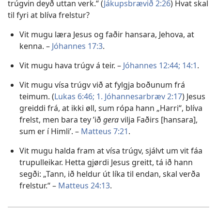
trúgvin deyð uttan verk.“ (
Jákupsbrævið 2:26
) Hvat skal
til fyri at blíva frelstur?
Vit mugu læra Jesus og faðir hansara, Jehova, at
kenna. –
Jóhannes 17:3
.
Vit mugu hava trúgv á teir. –
Jóhannes 12:44;
14:1
.
Vit mugu vísa trúgv við at fylgja boðunum frá
teimum. (
Lukas 6:46;
1. Jóhannesarbræv 2:17
) Jesus
greiddi frá, at ikki øll, sum rópa hann „Harri“, blíva
frelst, men bara tey ’ið
gera
vilja Faðirs [hansara],
sum er í Himli’. –
Matteus 7:21
.
Vit mugu halda fram at vísa trúgv, sjálvt um vit fáa
trupulleikar. Hetta gjørdi Jesus greitt, tá ið hann
segði: „Tann, ið heldur út líka til endan, skal verða
frelstur.“ –
Matteus 24:13
.