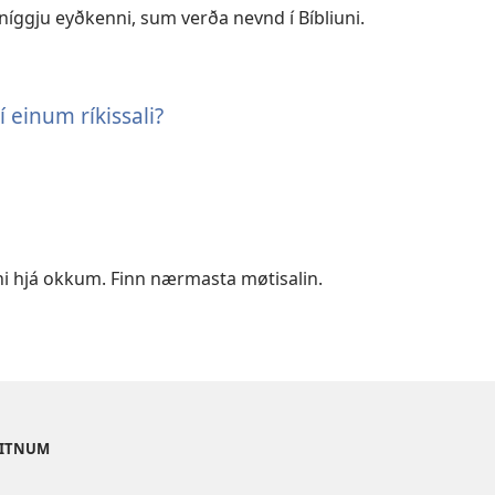
íggju eyðkenni, sum verða nevnd í Bíbliuni.
 einum ríkissali?
ni hjá okkum. Finn nærmasta møtisalin.
VITNUM