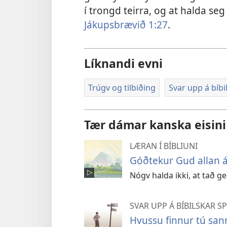
í trongd teirra, og at halda s
Jákupsbrævið 1:27
.
Líknandi evni
Trúgv og tilbiðing
Svar upp á bíbi
Tær dámar kanska eisini
LÆRAN Í BÍBLIUNI
Góðtekur Gud allan 
Nógv halda ikki, at tað g
SVAR UPP Á BÍBILSKAR 
Hvussu finnur tú san