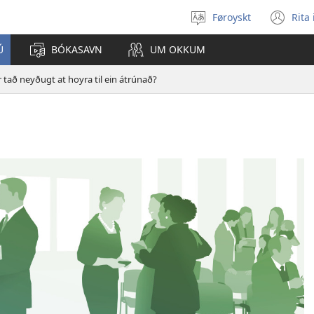
Føroyskt
Rita
Vel
(o
mál
ne
Ú
BÓKASAVN
UM OKKUM
wi
r tað neyðugt at hoyra til ein átrúnað?