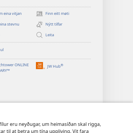
m eina vitjan
Finn eitt møti
(opens
new
eina stevnu
Nýtt tilfar
window)
o
Leita
ul
chtower ONLINE
®
JW Hub
(opens
RARY™
new
window)
ifílur eru neyðugar, um heimasíðan skal rigga,
r til at betra um tína uppliving. Vit fara