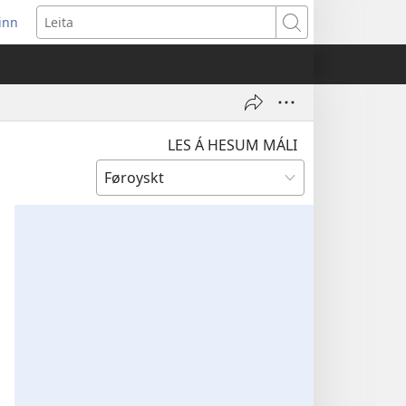
 inn
pens
Leita
w
ndow)
LES Á HESUM MÁLI