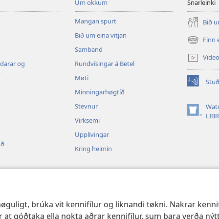
Um okkum
Snarleinki
Mangan spurt
Bið u
Bið um eina vitjan
Finn 
(opens
Samband
new
Vide
window)
ldarar og
Rundvísingar á Betel
r
Møti
Stuð
(opens
Minningarhøgtíð
new
window)
Stevnur
Wat
(opens
LIB
Virksemi
new
window)
Upplivingar
oð
Kring heimin
ulesing
guligt, brúka vit kennifílur og líknandi tøkni. Nakrar kenn
r at góðtaka ella nokta aðrar kennifílur, sum bara verða nýtta