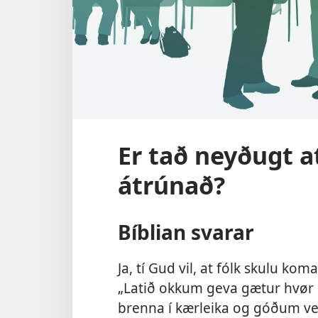
Er tað neyðugt at
átrúnað?
Bíblian svarar
Ja, tí Gud vil, at fólk skulu kom
„Latið okkum geva gætur hvør e
brenna í kærleika og góðum ve