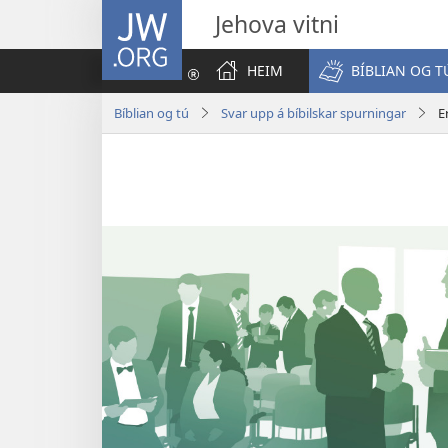
JW.ORG
Jehova vitni
HEIM
BÍBLIAN OG T
Bíblian og tú
Svar upp á bíbilskar spurningar
E