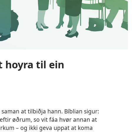
 hoyra til ein
a saman at tilbiðja hann. Bíblian sigur:
ftir øðrum, so vit fáa hvør annan at
rkum – og ikki geva uppat at koma