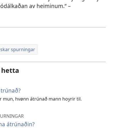
eg ódálkaðan av heiminum.“ –
lskar spurningar
 hetta
átrúnað?
er mun, hvønn átrúnað mann hoyrir til.
SPURNINGAR
na átrúnaðin?