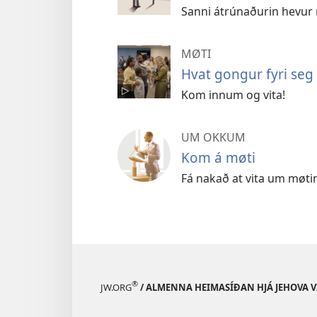
Sanni átrúnaðurin hevur n
MØTI
Hvat gongur fyri seg í
Kom innum og vita!
UM OKKUM
Kom á møti
Fá nakað at vita um møti
®
JW.ORG
/ ALMENNA HEIMASÍÐAN HJÁ JEHOVA 