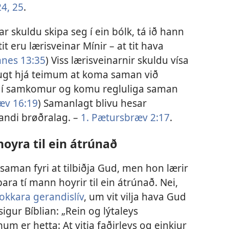
4, 25
.
nar skuldu skipa seg í ein bólk, tá ið hann
tit eru lærisveinar Mínir – at tit hava
nnes 13:35
) Viss lærisveinarnir skuldu vísa
ugt hjá teimum at koma saman við
g í samkomur og komu regluliga saman
æv 16:19
) Samanlagt blivu hesar
ndi brøðralag. –
1. Pætursbræv 2:17
.
hoyra til ein átrúnað
a saman fyri at tilbiðja Gud, men hon lærir
ara tí mann hoyrir til ein átrúnað. Nei,
 okkara gerandislív
, um vit vilja hava Gud
gur Bíblian: „Rein og lýtaleys
um er hetta: At vitja faðirleys og einkjur