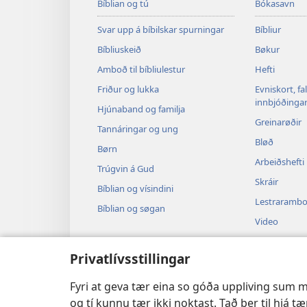
Bíblian og tú
Bókasavn
Svar upp á bíbilskar spurningar
Bíbliur
Bíbliuskeið
Bøkur
Amboð til bíbliulestur
Hefti
Friður og lukka
Evniskort, fa
innbjóðinga
Hjúnaband og familja
Greinarøðir
Tannáringar og ung
Bløð
Børn
Arbeiðshefti
Trúgvin á Gud
Skráir
Bíblian og vísindini
Lestraramb
Bíblian og søgan
Video
Tónleikur
Privatlívsstillingar
Hoyrispøl
Livandi bíbli
Fyri at geva tær eina so góða uppliving sum mø
og tí kunnu tær ikki noktast. Tað ber til hjá tæ