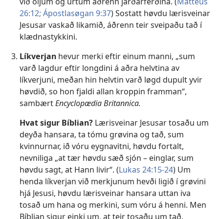
við oljum og urtum áðrenn jarðarferðina. (
Matteus
26:12;
Ápostlasøgan 9:37
) Sostatt høvdu lærisveinar
Jesusar vaskað likamið, áðrenn teir sveipaðu tað í
klædnastykkini.
Líkverjan
hevur merki eftir einum manni, „sum
varð lagdur eftir longdini á aðra helvtina av
líkverjuni, meðan hin helvtin varð løgd dupult yvir
høvdið, so hon fjaldi allan kroppin framman“,
sambært
Encyclopædia Britannica.
Hvat sigur Bíblian?
Lærisveinar Jesusar tosaðu um
deyða hansara, ta tómu grøvina og tað, sum
kvinnurnar, ið vóru eygnavitni, høvdu fortalt,
nevniliga „at tær høvdu sæð sjón – einglar, sum
høvdu sagt, at Hann livir“. (
Lukas 24:15-24
) Um
henda líkverjan við merkjunum hevði ligið í grøvini
hjá Jesusi, høvdu lærisveinar hansara uttan iva
tosað um hana og merkini, sum vóru á henni. Men
Bíblian sigur einki um, at teir tosaðu um tað.