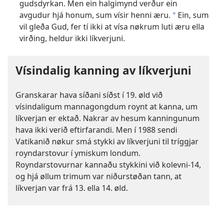
gudsdyrkan. Men ein halgimynd verður ein
avgudur hjá honum, sum vísir henni æru.
Ein, sum
a
vil gleða Gud, fer tí ikki at vísa nøkrum luti æru ella
virðing, heldur ikki líkverjuni.
Vísindalig kanning av líkverjuni
Granskarar hava síðani síðst í 19. øld við
vísindaligum mannagongdum roynt at kanna, um
líkverjan er ektað. Nakrar av hesum kanningunum
hava ikki verið eftirfarandi. Men í 1988 sendi
Vatikanið nøkur smá stykki av líkverjuni til tríggjar
royndarstovur í ymiskum londum.
Royndarstovurnar kannaðu stykkini við kolevni-14,
og hjá øllum trimum var niðurstøðan tann, at
líkverjan var frá 13. ella 14. øld.