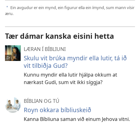
Ein avgudur er ein mynd, ein figurur ella ein ímynd, sum mann vísir
a
æru.
Tær dámar kanska eisini hetta
LÆRAN Í BÍBLIUNI
Skulu vit brúka myndir ella lutir, tá ið
vit tilbiðja Gud?
Kunnu myndir ella lutir hjálpa okkum at
nærkast Gudi, sum vit ikki síggja?
BÍBLIAN OG TÚ
Royn okkara bíbliuskeið
Kanna Bíbliuna saman við einum Jehova vitni.