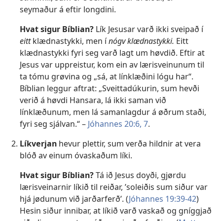
seymaður á eftir longdini.
Hvat sigur Bíblian?
Lík Jesusar varð ikki sveipað í
eitt
klædnastykki, men í
nógv klædnastykki.
Eitt
klædnastykki fyri seg varð lagt um høvdið. Eftir at
Jesus var uppreistur, kom ein av lærisveinunum til
ta tómu grøvina og „sá, at línklæðini lógu har“.
Bíblian leggur aftrat: „Sveittadúkurin, sum hevði
verið á høvdi Hansara, lá ikki saman við
línklæðunum, men lá samanlagdur á øðrum staði,
fyri seg sjálvan.“ –
Jóhannes 20:6, 7
.
Líkverjan
hevur plettir, sum verða hildnir at vera
blóð av einum óvaskaðum líki.
Hvat sigur Bíblian?
Tá ið Jesus doyði, gjørdu
lærisveinarnir líkið til reiðar, ’soleiðis sum siður var
hjá jødunum við jarðarferð’. (
Jóhannes 19:39-42
)
Hesin siður innibar, at líkið varð vaskað og gníggjað