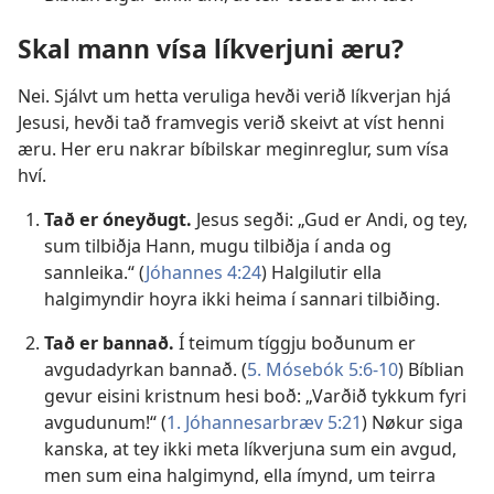
Skal mann vísa líkverjuni æru?
Nei. Sjálvt um hetta veruliga hevði verið líkverjan hjá
Jesusi, hevði tað framvegis verið skeivt at víst henni
æru. Her eru nakrar bíbilskar meginreglur, sum vísa
hví.
Tað er óneyðugt.
Jesus segði: „Gud er Andi, og tey,
sum tilbiðja Hann, mugu tilbiðja í anda og
sannleika.“ (
Jóhannes 4:24
) Halgilutir ella
halgimyndir hoyra ikki heima í sannari tilbiðing.
Tað er bannað.
Í teimum tíggju boðunum er
avgudadyrkan bannað. (
5. Mósebók 5:6-10
) Bíblian
gevur eisini kristnum hesi boð: „Varðið tykkum fyri
avgudunum!“ (
1. Jóhannesarbræv 5:21
) Nøkur siga
kanska, at tey ikki meta líkverjuna sum ein avgud,
men sum eina halgimynd, ella ímynd, um teirra