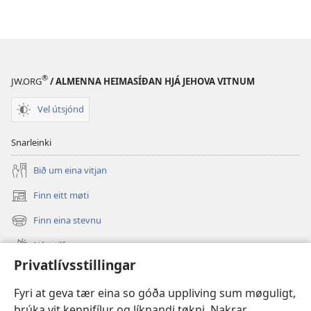
®
JW.ORG
/ ALMENNA HEIMASÍÐAN HJÁ JEHOVA VITNUM
Vel útsjónd
Snarleinki
Bið um eina vitjan
Finn eitt møti
(opens
new
Finn eina stevnu
(opens
window)
new
Nýtt tilfar
window)
Privatlívsstillingar
Video
Fyri at geva tær eina so góða uppliving sum møguligt,
Leita
brúka vit kennifílur og líknandi tøkni. Nakrar