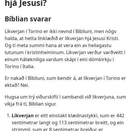
hjá Jesusi?
Bíblian svarar
Líkverjan í Torino er ikki nevnd í Bíbliuni, men nógv
halda, at hetta línklæðið er líkverjan hjá Jesusi Kristi.
Og tí meta summi hana at vera ein av heilagastu
lutunum í kristinheiminum. Líkverjan verður varðveitt í
einum hátøkniliga vardum skápi í eini dómkirkju í
Torino í Italia.
Er nakað í Bíbliuni, sum bendir á, at líkverjan í Torino er
ektað? Nei.
Hugsa um trý viðurskifti í sambandi við líkverjuna, sum
víkja frá tí, Bíblian sigur.
Líkverjan
er eitt einstakt klædnastykki, sum er 442
sentimetrar langt og 113 sentimetrar breitt, og ein
strimmil, sum er 8 sentimetrar breiður, er