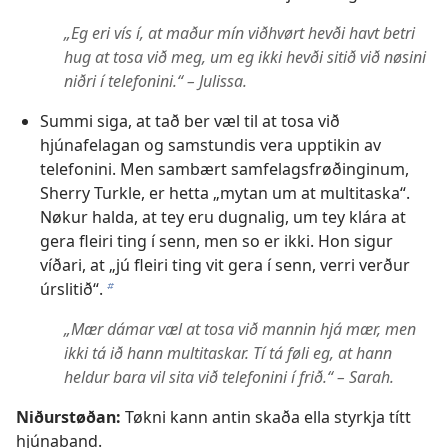
„Eg eri vís í, at maður mín viðhvørt hevði havt betri
hug at tosa við meg, um eg ikki hevði sitið við nøsini
niðri í telefonini.“ – Julissa.
Summi siga, at tað ber væl til at tosa við
hjúnafelagan og samstundis vera upptikin av
telefonini. Men sambært samfelagsfrøðinginum,
Sherry Turkle, er hetta „mytan um at multitaska“.
Nøkur halda, at tey eru dugnalig, um tey klára at
gera fleiri ting í senn, men so er ikki. Hon sigur
víðari, at „jú fleiri ting vit gera í senn, verri verður
úrslitið“.
b
„Mær dámar væl at tosa við mannin hjá mær, men
ikki tá ið hann multitaskar. Tí tá føli eg, at hann
heldur bara vil sita við telefonini í frið.“ – Sarah.
Niðurstøðan:
Tøkni kann antin skaða ella styrkja títt
hjúnaband.