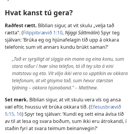
Hvat kanst tú gera?
Raðfest rætt.
Bíblian sigur, at vit skulu „velja tað
rætta“. (
Filippibrævið 1:10
,
Nýggi Sáttmálin
) Spyr teg
sjálvan: ’Brúka eg og hjúnafelagin tíð upp á okkara
telefonir, sum vit annars kundu brúkt saman?’
„Tað er syrgiligt at síggja ein mann og eina konu, sum
stara niður í hvør sína telefon, tá ið tey sita á eini
matstovu og eta. Vit vilja ikki vera so upptikin av okkara
telefonum, at vit gloyma tað, sum hevur størstan
týdning – okkara hjúnaband.“ – Matthew
.
Set mørk.
Bíblian sigur, at vit skulu vera vís og ansa
væl eftir, hvussu vit brúka okkara tíð. (
Efesusbrævið
5:15, 16
) Spyr teg sjálvan: ’Kundi eg sett eina ávísa tíð
av til at lesa og svara boðum, sum ikki eru átrokandi, í
staðin fyri at svara teimum beinanvegin?’