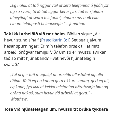
„Eg haldi, at tað riggar væl at seta telefonina á ljóðleyst
og so svara, tá ið tað liggur betur fyri. Tað er sjáldan
alneyðugt at svara telefonini, einum sms-boði ella
einum telduposti beinanvegin.“ – Jonathan
.
Tak ikki arbeiðið við tær heim.
Bíblian sigur: „Alt
hevur stund sína.“ (
Prædikarin 3:1
) Set tær sjálvum
hesar spurningar: ’Er mín telefon orsøk til, at mítt
arbeiði órógvar familjulívið? Um so er, hvussu ávirkar
tað so mítt hjúnaband? Hvat hevði hjúnafelagin
svarað?’
„Tøkni ger tað møguligt at arbeiða allastaðni og alla
tíðina. Tá ið eg og konan gera okkurt saman, geri eg alt,
eg kann, fyri ikki at kekka telefonina aðruhvørja løtu og
orðna nakað, sum hevur við arbeiði at gera.“ –
Matthew
.
Tosa við hjúnafelagan um, hvussu tit brúka tykkara