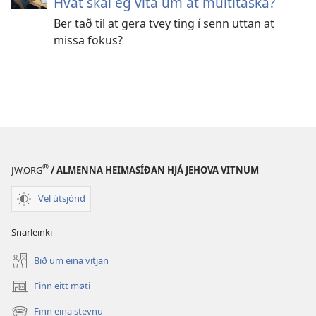
Hvat skal eg vita um at multitaska?
Ber tað til at gera tvey ting í senn uttan at
missa fokus?
®
JW.ORG
/ ALMENNA HEIMASÍÐAN HJÁ JEHOVA VITNUM
Vel útsjónd
Snarleinki
Bið um eina vitjan
Finn eitt møti
(opens
new
Finn eina stevnu