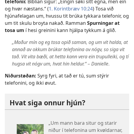
telefonir.
Bíblian sigur: „Eingin søki sítt egna, men ein
og hvør næstans.“ (
1. Korintbræv 10:24
) Tosa við
hjúnafelagan um, hvussu tit brúka tykkara telefonir, og
um tit skulu broyta nakað. Ramman
Spurningar at
tosa um
í hesi greinini kann hjálpa tykkum á glið.
„Maður mín og eg tosa opið saman, og um vit halda, at
annað av okkum brúkar telefonina ov nógv, so siga vit
tað. Vit vita bæði, at hetta kann vera ein trupulleiki, og tí
hugsa vit nógv um, hvat hin heldur.“ – Danielle
.
Niðurstøðan:
Syrg fyri, at tað er tú, sum stýrir
telefonini, og ikki øvut.
Hvat siga onnur hjún?
„Um mann bara situr og starir
niður í telefonina um kvøldarnar,