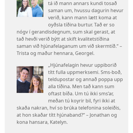
tá ið mann annars kundi tosað
saman um, hvussu dagurin hevur
verið, kann mann lætt koma at
oyðsla tíðina burtur. Tað er so
nógv í gerandisdegnum, sum skal gerast, at
tað hevði verið býtt at skift kvalitetstíðina
saman við hjúnafelaganum um við skermtíð.“ –
Trista og maður hennara, Georgel.
„Hjúnafelagin hevur uppiborið
títt fulla uppmerksemi. Sms-boð,
teldupostar og annað poppa upp
alla tíðina. Men tað kann sum
oftast bíða. Um tú ikki sms’ar,
meðan tú koyrir bil, fyri ikki at
skaða nakran, hví so brúka telefonina soleiðis,
at hon skaðar títt hjúnaband?“ – Jonathan og
kona hansara, Katelyn.