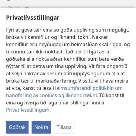
(opens
window)
new
Nýtt tilfar
window)
Privatlívsstillingar
Video
Fyri at geva tær eina so góða uppliving sum møguligt,
Leita
brúka vit kennifílur og líknandi tøkni. Nakrar
kennifílur eru neyðugar, um heimasíðan skal rigga, og
Stuðul
(opens
tí kunnu tær ikki noktast. Tað ber til hjá tær at
new
góðtaka ella nokta aðrar kennifílur, sum bara verða
window)
Watchtower ONLINE LIBRARY™
nýttar til at betra um tína uppliving. Vit fara ongantíð
(opens
new
at selja nakrar av hesum dátuupplýsingunum ella at
®
JW Hub
window)
(opens
brúka tær til marknaðarføring. Viss tú vilt hava meira
new
at vita, kanst tú lesa
Heimsumfatandi politikkin um
window)
handfaring av cookies og líknandi tøkni
. Tú kanst til
eina og hvørja tíð laga tínar stillingar inni á
Copyright
© 2026 Watch Tower Bible and Tract Society of Pennsylvania.
Privatlívsstillingum
.
NÝTSLUTREYTIR
|
PRIVATLÍVSPOLITIKKUR
|
PRIVATLÍVSSTILLINGAR
Góðtak
Nokta
Tillaga