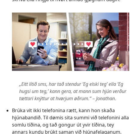
„Eitt lítið sms, har tað stendur ’Eg elski teg’ ella ’Eg
hugsi um teg,’ kann gera, at mann sum hjún verður
tættari knýttur at hvørjum øðrum.“
–
Jonathan
.
Brúka vit ikki telefonina rætt, kann hon skaða
hjúnabandið. Til dømis sita summi við telefonini alla
somlu tíðina, og tað gongur út yvir tíðina, tey
annars kundu brúkt saman við hjúnafelaganum.