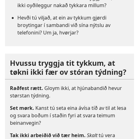
ikki oyðileggur nakað tykkara millum?
Hevði tú viljað, at ein av tykkum gjørdi
broytingar í sambandi við sína nýtslu av
telefonini? Um ja, hvørjar?
Hvussu tryggja tit tykkum, at
tøkni ikki fær ov stóran týdning?
Raðfest rætt.
Gloym ikki, at hjúnabandið hevur
størstan týdning.
Set mørk.
Kanst tú seta eina ávísa tíð av til at lesa
og svara boðum í staðin fyri at svara teimum
beinanvegin?
Tak ikki arbeiðið við tær heim.
Skalt
tú vera