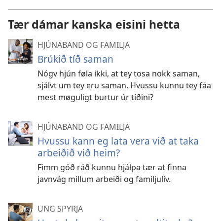
Tær dámar kanska eisini hetta
HJÚNABAND OG FAMILJA
Brúkið tíð saman
Nógv hjún føla ikki, at tey tosa nokk saman,
sjálvt um tey eru saman. Hvussu kunnu tey fáa
mest møguligt burtur úr tíðini?
HJÚNABAND OG FAMILJA
Hvussu kann eg lata vera við at taka
arbeiðið við heim?
Fimm góð ráð kunnu hjálpa tær at finna
javnvág millum arbeiði og familjulív.
UNG SPYRJA