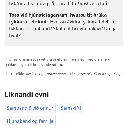
tøk/ur alt samdøgrið, bara tí tú
kanst
vera tað?
Tosa við hjúnafelagan um, hvussu tit brúka
tykkara telefonir.
Hvussu ávirka tykkara telefonir
tykkara hjúnaband? Skulu tit broyta nakað? Um ja,
hvat?
Í hesi greinini tosa vit um telefonir, men meginreglurnar eru
a
galdandi fyri øll sløg av tóleindum.
Úr bókini
Reclaiming Conversation – The Power of Talk in a Digital Age.
b
Líknandi evni
Sambandið við onnur
Samskifti
Hjúnaband og familja