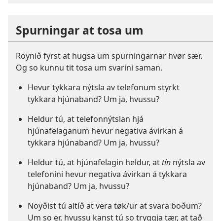
Spurningar at tosa um
Roynið fyrst at hugsa um spurningarnar hvør sær.
Og so kunnu tit tosa um svarini saman.
Hevur tykkara nýtsla av telefonum styrkt
tykkara hjúnaband? Um ja, hvussu?
Heldur tú, at telefonnýtslan hjá
hjúnafelaganum hevur negativa ávirkan á
tykkara hjúnaband? Um ja, hvussu?
Heldur tú, at hjúnafelagin heldur, at
tín
nýtsla av
telefonini hevur negativa ávirkan á tykkara
hjúnaband? Um ja, hvussu?
Noyðist tú altíð at vera tøk/ur at svara boðum?
Um so er, hvussu kanst tú so tryggja tær, at tað