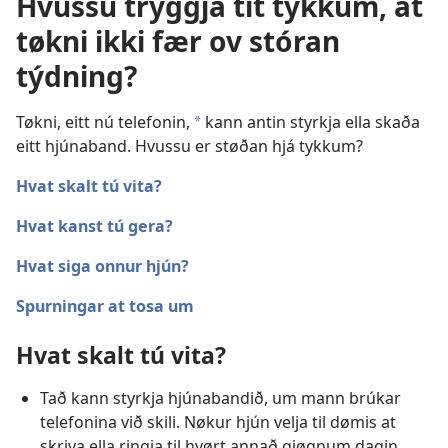
Hvussu tryggja tit tykkum, at
tøkni ikki fær ov stóran
týdning?
Tøkni, eitt nú telefonin,
kann antin styrkja ella skaða
a
eitt hjúnaband. Hvussu er støðan hjá tykkum?
Hvat skalt tú vita?
Hvat kanst tú gera?
Hvat siga onnur hjún?
Spurningar at tosa um
Hvat skalt tú vita?
Tað kann styrkja hjúnabandið, um mann brúkar
telefonina við skili. Nøkur hjún velja til dømis at
skriva ella ringja til hvørt annað gjøgnum dagin.