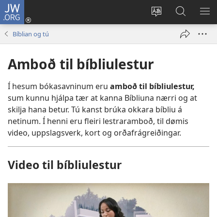
JW.ORG
Rita
inn
Vel
Leita
VÍS
(opens
mál
á
VA
Bíblian og tú
new
JW.ORG
window)
Amboð til bíbliulestur
Í hesum bókasavninum eru
amboð til bíbliulestur,
sum kunnu hjálpa tær at kanna Bíbliuna nærri og at
skilja hana betur. Tú kanst brúka okkara bíbliu á
netinum. Í henni eru fleiri lestraramboð, til dømis
video, uppslagsverk, kort og orðafrágreiðingar.
Video til bíbliulestur