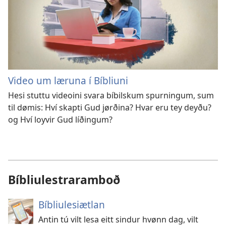
Video um læruna í Bíbliuni
Hesi stuttu videoini svara bíbilskum spurningum, sum
til dømis: Hví skapti Gud jørðina? Hvar eru tey deyðu?
og Hví loyvir Gud líðingum?
Bíbliulestraramboð
Bíbliulesiætlan
Antin tú vilt lesa eitt sindur hvønn dag, vilt