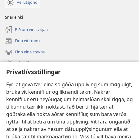
Vel útsjónd
Snarleinki
Bið um eina vitjan
Finn eitt møti
(opens
new
Finn eina stevnu
(opens
window)
new
Nýtt tilfar
window)
Privatlívsstillingar
Video
Fyri at geva tær eina so góða uppliving sum møguligt,
Leita
brúka vit kennifílur og líknandi tøkni. Nakrar
kennifílur eru neyðugar, um heimasíðan skal rigga, og
Stuðul
(opens
tí kunnu tær ikki noktast. Tað ber til hjá tær at
new
góðtaka ella nokta aðrar kennifílur, sum bara verða
window)
Watchtower ONLINE LIBRARY™
nýttar til at betra um tína uppliving. Vit fara ongantíð
(opens
new
at selja nakrar av hesum dátuupplýsingunum ella at
®
JW Hub
window)
(opens
brúka tær til marknaðarføring. Viss tú vilt hava meira