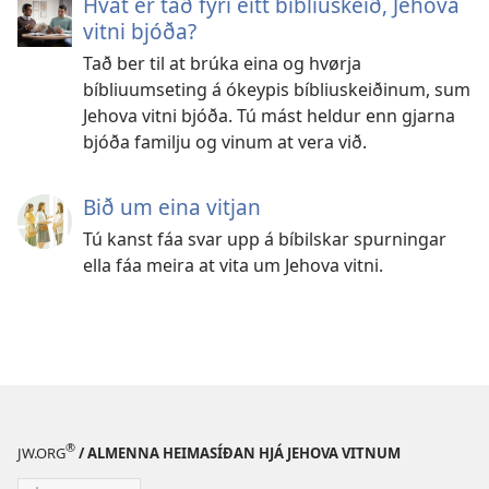
Hvat er tað fyri eitt bíbliuskeið, Jehova
vitni bjóða?
Tað ber til at brúka eina og hvørja
bíbliuumseting á ókeypis bíbliuskeiðinum, sum
Jehova vitni bjóða. Tú mást heldur enn gjarna
bjóða familju og vinum at vera við.
Bið um eina vitjan
Tú kanst fáa svar upp á bíbilskar spurningar
ella fáa meira at vita um Jehova vitni.
®
JW.ORG
/ ALMENNA HEIMASÍÐAN HJÁ JEHOVA VITNUM