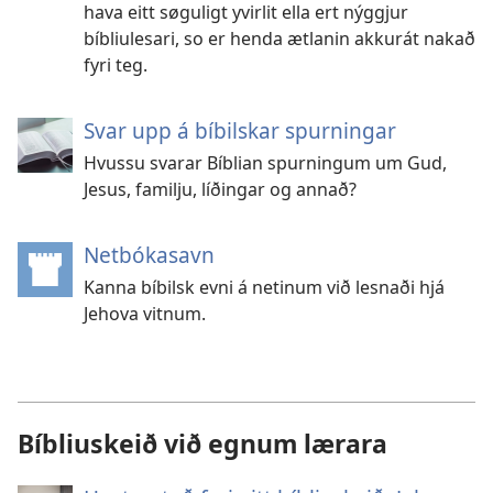
hava eitt søguligt yvirlit ella ert nýggjur
bíbliulesari, so er henda ætlanin akkurát nakað
fyri teg.
Svar upp á bíbilskar spurningar
Hvussu svarar Bíblian spurningum um Gud,
Jesus, familju, líðingar og annað?
Netbókasavn
(opens
new
Kanna bíbilsk evni á netinum við lesnaði hjá
window)
Jehova vitnum.
Bíbliuskeið við egnum lærara