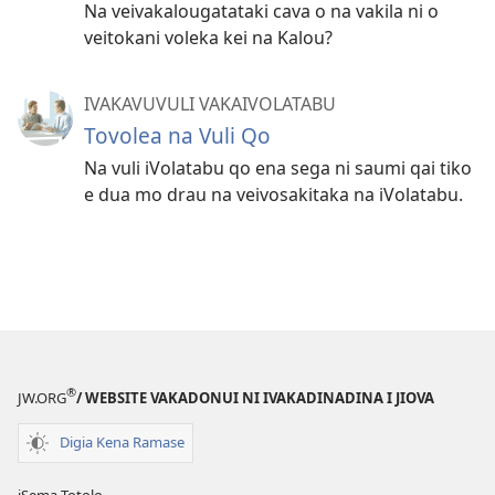
Na veivakalougatataki cava o na vakila ni o
veitokani voleka kei na Kalou?
IVAKAVUVULI VAKAIVOLATABU
Tovolea na Vuli Qo
Na vuli iVolatabu qo ena sega ni saumi qai tiko
e dua mo drau na veivosakitaka na iVolatabu.
®
JW.ORG
/ WEBSITE VAKADONUI NI IVAKADINADINA I JIOVA
Digia Kena Ramase
iSema Totolo