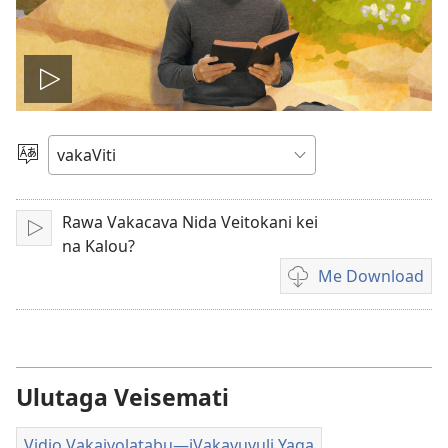
Play
video
Vosa
Rawa Vakacava Nida Veitokani kei
Sarava/Rogoca
na Kalou?
Me Download
Sala
me
download
kina
na
Ulutaga Veisemati
vidio
Vidio Vakaivolatabu—iVakavuvuli Yaga