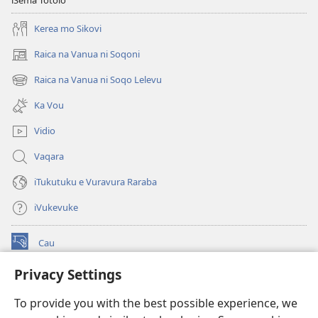
Kerea mo Sikovi
Raica na Vanua ni Soqoni
(opens
new
Raica na Vanua ni Soqo Lelevu
(opens
window)
new
Ka Vou
window)
Vidio
Vaqara
iTukutuku e Vuravura Raraba
iVukevuke
Cau
(opens
new
Privacy Settings
window)
Watchtower LAIBRI ENA INTERNET™
(opens
To provide you with the best possible experience, we
new
®
JW Hub
window)