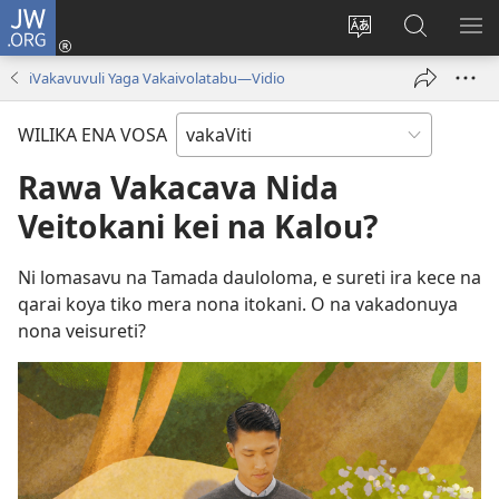
JW.ORG
Dolava
(opens
Veisautaka
Vaqara
VA
new
na
ena
NA
iVakavuvuli Yaga Vakaivolatabu—Vidio
window)
Vosa
JW.ORG
LIS
WILIKA ENA VOSA
Rawa Vakacava Nida
Veitokani kei na Kalou?
Ni lomasavu na Tamada dauloloma, e sureti ira kece na
qarai koya tiko mera nona itokani. O na vakadonuya
nona veisureti?