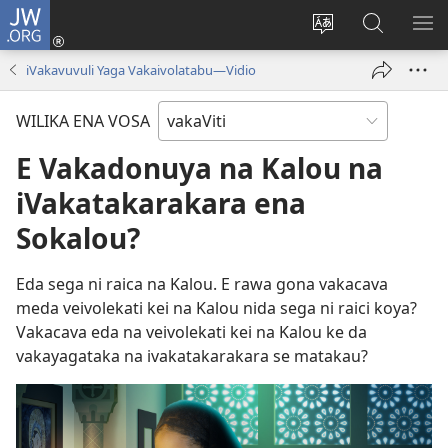
JW.ORG
Dolava
(opens
Veisautaka
Vaqara
VA
new
na
ena
NA
iVakavuvuli Yaga Vakaivolatabu—Vidio
window)
Vosa
JW.ORG
LIS
WILIKA ENA VOSA
E Vakadonuya na Kalou na
iVakatakarakara ena
Sokalou?
Eda sega ni raica na Kalou. E rawa gona vakacava
meda veivolekati kei na Kalou nida sega ni raici koya?
Vakacava eda na veivolekati kei na Kalou ke da
vakayagataka na ivakatakarakara se matakau?