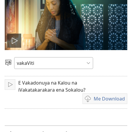
Play
video
Vosa
E Vakadonuya na Kalou na
Sarava/Rogoca
iVakatakarakara ena Sokalou?
Me Download
Sala
me
download
kina
na