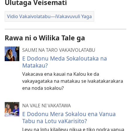
Ulutaga Veisemati
vidio
Vidio Vakaivolatabu—iVakavuvuli Yaga
Rawa ni o Wilika Tale ga
SAUMI NA TARO VAKAIVOLATABU
E Dodonu Meda Sokaloutaka na
Matakau?
Vakacava ena kauai na Kalou ke da
vakayagataka na matakau se ivakatakarakara
ena noda sokalou?
NA VALE NI VAKATAWA
E Dodonu Mera Sokalou ena Vanua
Tabu na Lotu vaKarisito?
Levu na lotu kilailevu nikua e tiko nodra vanua