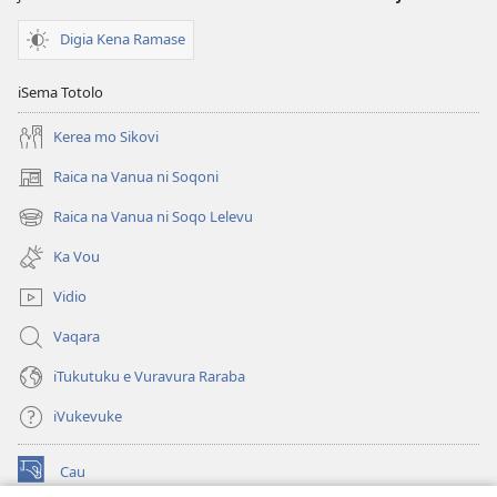
Digia Kena Ramase
iSema Totolo
Kerea mo Sikovi
Raica na Vanua ni Soqoni
(opens
new
Raica na Vanua ni Soqo Lelevu
(opens
window)
new
Ka Vou
window)
Vidio
Vaqara
iTukutuku e Vuravura Raraba
iVukevuke
Cau
(opens