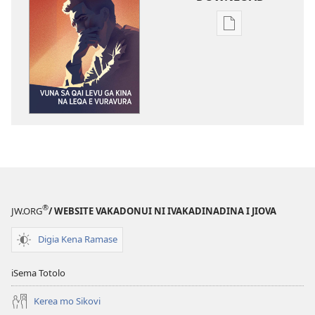
Sala
me
download
kina
na
ka
e
tabaki
YADRA!
Vuna
sa
®
JW.ORG
/ WEBSITE VAKADONUI NI IVAKADINADINA I JIOVA
Qai
Levu ga
Digia Kena Ramase
Kina
na
iSema Totolo
Leqa
e
Kerea mo Sikovi