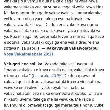
vinakata o luvemu e dua na ka o sega ni volia rawa,
vakamacalataka vua na vuna o sega ni volia rawa kina.
Ke daro nomudou gade vakavuvale, vakamacalataka
vei luvemu ni na yaco tale ga eso na ituvaki ena
vakararawataki koya. De dua ena vukei koya nomu
vakamacalataka na ka o cakava ni yaco na ituvaki va
ya. Kua ni saga mo taqomaki luvemu mai na leqa kece
e sotava. Vakarautaki koya ga ena veika dredre ena
sotava ni sa uabula. —
iVakavuvuli vakaivolatabu:
Vosa Vakaibalebale 29:21
.
Veiuqeti ena soli ka.
Vakadeitaka vei luvemu ni
“marau vakalevu o koya e solia na ka, vakalailai o koya
e taura na ka.” (
Cakacaka 20:35
) De dua o rawa ni
cakava qori ni drau vakasamataki ira era vinakata na
veivuke ena volivoli, veitosoyaki, se na kena
vakavinakataki eso na ka ena nodra itikotiko. O rawa
ni kauti luvemu tale ga me lai veivuke. Me raica o
luvemu ni o lomavakacegu qai marautaka nomu vukei