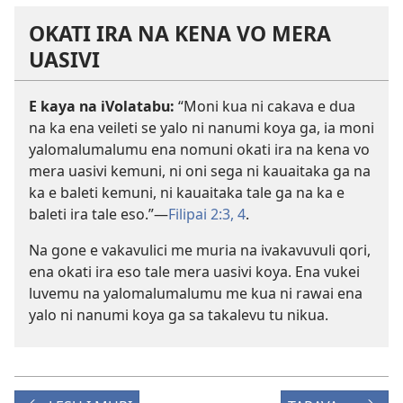
OKATI IRA NA KENA VO MERA
UASIVI
E kaya na iVolatabu:
“Moni kua ni cakava e dua
na ka ena veileti se yalo ni nanumi koya ga, ia moni
yalomalumalumu ena nomuni okati ira na kena vo
mera uasivi kemuni, ni oni sega ni kauaitaka ga na
ka e baleti kemuni, ni kauaitaka tale ga na ka e
baleti ira tale eso.”—
Filipai 2:3, 4
.
Na gone e vakavulici me muria na ivakavuvuli qori,
ena okati ira eso tale mera uasivi koya. Ena vukei
luvemu na yalomalumalumu me kua ni rawai ena
yalo ni nanumi koya ga sa takalevu tu nikua.