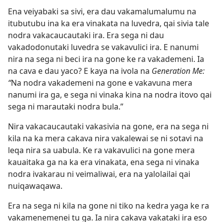
Ena veiyabaki sa sivi, era dau vakamalumalumu na
itubutubu ina ka era vinakata na luvedra, qai sivia tale
nodra vakacaucautaki ira. Era sega ni dau
vakadodonutaki luvedra se vakavulici ira. E nanumi
nira na sega ni beci ira na gone ke ra vakademeni. Ia
na cava e dau yaco? E kaya na ivola na
Generation Me:
“
Na nodra vakademeni na gone e vakavuna mera
nanumi ira ga, e sega ni vinaka kina na nodra itovo qai
sega ni marautaki nodra bula.”
Nira vakacaucautaki vakasivia na gone, era na sega ni
kila na ka mera cakava nira vakalewai se ni sotavi na
leqa nira sa uabula. Ke ra vakavulici na gone mera
kauaitaka ga na ka era vinakata, ena sega ni vinaka
nodra ivakarau ni veimaliwai, era na yalolailai qai
nuiqawaqawa.
Era na sega ni kila na gone ni tiko na kedra yaga ke ra
vakamenemenei tu ga. Ia nira cakava vakataki ira eso