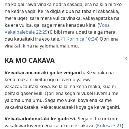
na ka qai rawa vinaka nodra sasaga, era na kila ni tiko
na kedra yaga. Ke ra digia e dua na taba ni cakacaka,
mera uqeti sara mera vulica vinaka, vakayagataka na
ka era vulica, qai saga mera kenadau kina. (
Vosa
Vakaibalebale 22:29
) E bibi mera uqeti tale ga mera
dau kauaitaki ira eso tale. (
1 Korinica 10:24
) Qori ena
vinakati kina na yalomalumalumu.
KA MO CAKAVA
Veivakacaucautaki ga ke veiganiti.
Ke vinaka na
kena maka ni veitarogi o luvemu yalewa,
vakacaucautaki koya. Ke lailai na kena maka, kua ni
beitaki qasenivuli. Qori ena sega ni vukei luvemu me
yalomalumalumu. Saga mo vukei koya ena ka me
vakavinakataka. Vakacaucautaki koya ga ke veiganiti.
Veivakadodonutaki ke gadrevi.
Sega ni tukuni mo
vakalewai luvemu ena cala kece e cakava. (
Kolosa 3:21
)