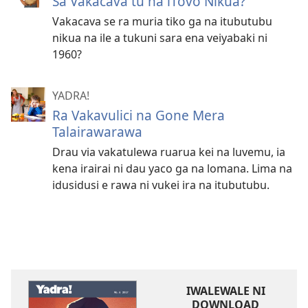
Sa Vakacava tu na iTovo Nikua?
Vakacava se ra muria tiko ga na itubutubu
nikua na ile a tukuni sara ena veiyabaki ni
1960?
YADRA!
Ra Vakavulici na Gone Mera
Talairawarawa
Drau via vakatulewa ruarua kei na luvemu, ia
kena irairai ni dau yaco ga na lomana. Lima na
idusidusi e rawa ni vukei ira na itubutubu.
IWALEWALE NI
DOWNLOAD