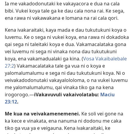
Ia me vakadodonutaki ke vakayacora e dua na cala
bibi. Vukei koya tale ga ke dau cala nona rai. Ke sega,
ena rawa ni vakawakana e lomana na rai cala qori.
Kena ivakaraitaki, kaya mada e dau tukutukuni koya o
luvemu. Ke o sega ni vukei koya, ena rawa ni dokadoka
qai sega ni taleitaki koya e dua. Vakamacalataka gona
vei luvemu ni sega ni vinaka nona dau tukutukuni
koya, ena vakamadualaki ga kina. (
Vosa Vakaibalebale
27:2
) Vakamacalataka tale ga vua ni o koya e
yalomalumalumu e sega ni dau tukutukuni koya. Ni o
veivakadodonutaki vakayalololoma, o na vukei luvemu
me yalomalumalumu, qai vinaka tiko ga na kena
irogorogo.—
iVakavuvuli vakaivolatabu:
Maciu
23:12
.
Me kua na veivakamenemenei.
Ke soli vei gone na
ka kece e vinakata, ena nanuma ni dodonu me caka
tiko ga vua ya e veigauna. Kena ivakaraitaki, ke