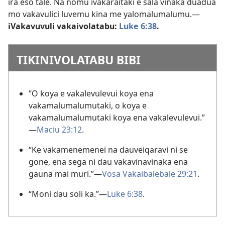
ira eso tale. Na nomu ivakaraitaki e sala vinaka duadua
mo vakavulici luvemu kina me yalomalumalumu.—
iVakavuvuli vakaivolatabu:
Luke 6:38
.
TIKINIVOLATABU BIBI
“O koya e vakalevulevui koya ena
vakamalumalumutaki, o koya e
vakamalumalumutaki koya ena vakalevulevui.”​
—
Maciu 23:12
.
“Ke vakamenemenei na dauveiqaravi ni se
gone, ena sega ni dau vakavinavinaka ena
gauna mai muri.”​—
Vosa Vakaibalebale 29:21
.
“Moni dau soli ka.”​—
Luke 6:38
.