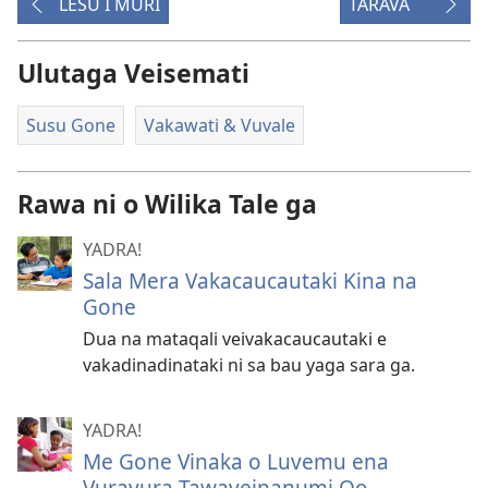
LESU I MURI
TARAVA
Ulutaga Veisemati
Susu Gone
Vakawati & Vuvale
Rawa ni o Wilika Tale ga
YADRA!
Sala Mera Vakacaucautaki Kina na
Gone
Dua na mataqali veivakacaucautaki e
vakadinadinataki ni sa bau yaga sara ga.
YADRA!
Me Gone Vinaka o Luvemu ena
Vuravura Tawaveinanumi Qo