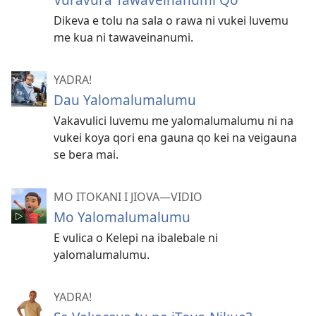
Dikeva e tolu na sala o rawa ni vukei luvemu
me kua ni tawaveinanumi.
YADRA!
Dau Yalomalumalumu
Vakavulici luvemu me yalomalumalumu ni na
vukei koya qori ena gauna qo kei na veigauna
se bera mai.
MO ITOKANI I JIOVA​—⁠VIDIO
Mo Yalomalumalumu
E vulica o Kelepi na ibalebale ni
yalomalumalumu.
YADRA!