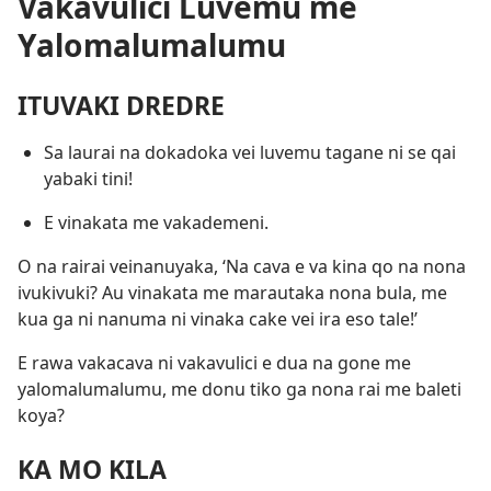
Vakavulici Luvemu me
Yalomalumalumu
ITUVAKI DREDRE
Sa laurai na dokadoka vei luvemu tagane ni se qai
yabaki tini!
E vinakata me vakademeni.
O na rairai veinanuyaka, ‘Na cava e va kina qo na nona
ivukivuki? Au vinakata me marautaka nona bula, me
kua ga ni nanuma ni vinaka cake vei ira eso tale!’
E rawa vakacava ni vakavulici e dua na gone me
yalomalumalumu, me donu tiko ga nona rai me baleti
koya?
KA MO KILA