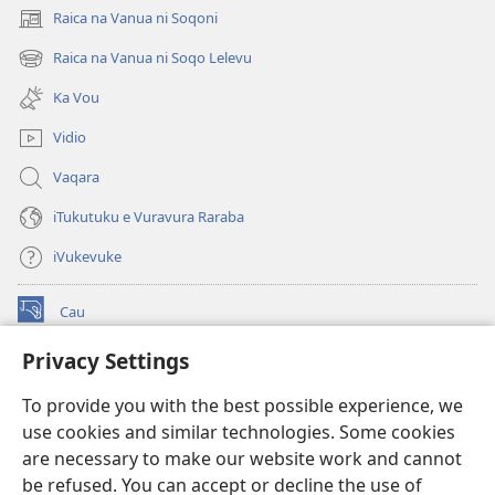
Vuravura
Raica na Vanua ni Soqoni
(opens
new
Raica na Vanua ni Soqo Lelevu
(opens
window)
new
Ka Vou
window)
Vidio
Vaqara
iTukutuku e Vuravura Raraba
iVukevuke
Cau
(opens
new
Privacy Settings
window)
Watchtower LAIBRI ENA INTERNET™
(opens
To provide you with the best possible experience, we
new
®
JW Hub
window)
use cookies and similar technologies. Some cookies
(opens
new
are necessary to make our website work and cannot
®
JW Library
window)
be refused. You can accept or decline the use of