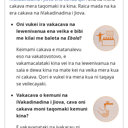
cakava mera taqomaki ira kina. Raica mada na ka
era cakava na iVakadinadina i Jiova.
Oni vukei ira vakacava na
lewenivanua ena veika e bibi
me kilai me baleta na
Ebola
?
Keimami cakava e matanalevu
eso na vakatovotovo, e
vakamacalataki kina vei ira na lewenivanua na
sala e dewa kina na mate kei na veika mera kua
ni cakava. Qori e vukei ira mera kua ni taqaya
se veilecayaki.
Vakacava o kemuni na
iVakadinadina i Jiova, cava oni
cakava moni taqomaki kemuni
kina?
E vakayagataki na ivakarau ni