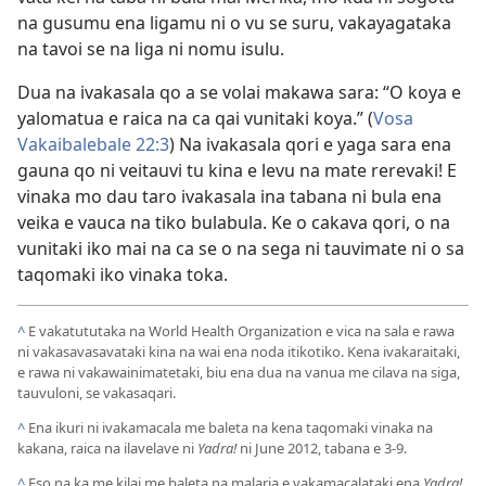
na gusumu ena ligamu ni o vu se suru, vakayagataka
na tavoi se na liga ni nomu isulu.
Dua na ivakasala qo a se volai makawa sara: “O koya e
yalomatua e raica na ca qai vunitaki koya.” (
Vosa
Vakaibalebale 22:3
) Na ivakasala qori e yaga sara ena
gauna qo ni veitauvi tu kina e levu na mate rerevaki! E
vinaka mo dau taro ivakasala ina tabana ni bula ena
veika e vauca na tiko bulabula. Ke o cakava qori, o na
vunitaki iko mai na ca se o na sega ni tauvimate ni o sa
taqomaki iko vinaka toka.
^
E vakatututaka na World Health Organization e vica na sala e rawa
ni vakasavasavataki kina na wai ena noda itikotiko. Kena ivakaraitaki,
e rawa ni vakawainimatetaki, biu ena dua na vanua me cilava na siga,
tauvuloni, se vakasaqari.
^
Ena ikuri ni ivakamacala me baleta na kena taqomaki vinaka na
kakana, raica na ilavelave ni
Yadra!
ni June 2012, tabana e 3-9.
^
Eso na ka me kilai me baleta na malaria e vakamacalataki ena
Yadra!