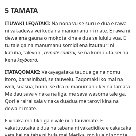
5 TAMATA
ITUVAKI LEQATAKI:
Na nona vu se suru e dua e rawa
ni vakadewa vei keda na manumanu ni mate. E rawa ni
dewa ena gauna o mokota kina e dua se lululu vua. E
tu tale ga na manumanu somidi ena itautauri ni
katuba, talevoni,
remote control,
se na kompiuta kei na
kena
keyboard.
ITATAQOMAKI:
Vakayagataka taudua ga na nomu
itoro, barasinibati, se tauwelu. Taqomaki iko mai na
weli, suasua, buno, se dra ni manumanu kei na tamata.
Me dau sava vinaka na liga, me sava wasoma tale ga.
Qori e rairai sala vinaka duadua me tarovi kina na
dewa ni mate.
E vinaka mo tiko ga e vale ni o tauvimate. E
vakatututaka e dua na tabana ni vakadidike e cakacaka
vata kei na taba ni bula mai Merika, mo kua ni sogota