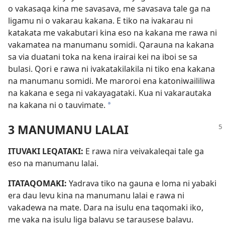
o vakasaqa kina me savasava, me savasava tale ga na
ligamu ni o vakarau kakana. E tiko na ivakarau ni
katakata me vakabutari kina eso na kakana me rawa ni
vakamatea na manumanu somidi. Qarauna na kakana
sa via duatani toka na kena irairai kei na iboi se sa
bulasi. Qori e rawa ni ivakatakilakila ni tiko ena kakana
na manumanu somidi. Me maroroi ena katoniwaililiwa
na kakana e sega ni vakayagataki. Kua ni vakarautaka
na kakana ni o tauvimate.
*
3 MANUMANU LALAI
ITUVAKI LEQATAKI:
E rawa nira veivakaleqai tale ga
eso na manumanu lalai.
ITATAQOMAKI:
Yadrava tiko na gauna e loma ni yabaki
era dau levu kina na manumanu lalai e rawa ni
vakadewa na mate. Dara na isulu ena taqomaki iko,
me vaka na isulu liga balavu se tarausese balavu.