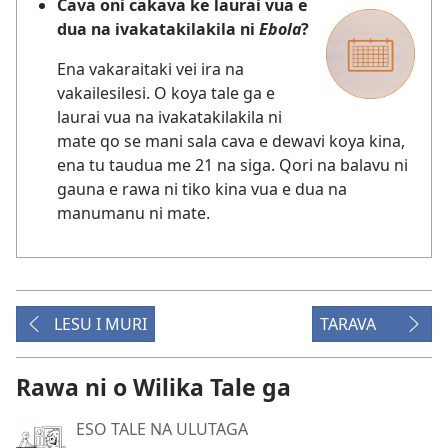
Cava oni cakava ke laurai vua e
dua na ivakatakilakila ni
Ebola
?
Ena vakaraitaki vei ira na
vakailesilesi. O koya tale ga e
laurai vua na ivakatakilakila ni
mate qo se mani sala cava e dewavi koya kina,
ena tu taudua me 21 na siga. Qori na balavu ni
gauna e rawa ni tiko kina vua e dua na
manumanu ni mate.
LESU I MURI
TARAVA
Rawa ni o Wilika Tale ga
ESO TALE NA ULUTAGA