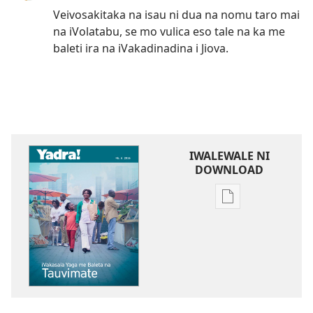
Veivosakitaka na isau ni dua na nomu taro mai
na iVolatabu, se mo vulica eso tale na ka me
baleti ira na iVakadinadina i Jiova.
IWALEWALE NI
DOWNLOAD
Sala
me
download
kina
na
ka
e