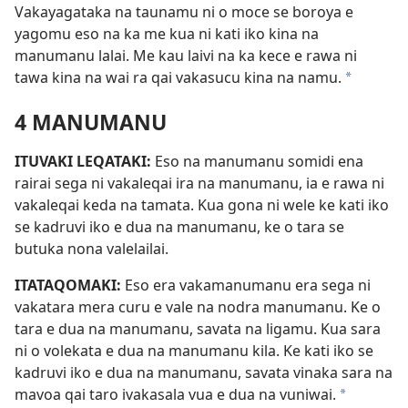
Vakayagataka na taunamu ni o moce se boroya e
yagomu eso na ka me kua ni kati iko kina na
manumanu lalai. Me kau laivi na ka kece e rawa ni
tawa kina na wai ra qai vakasucu kina na namu.
*
4 MANUMANU
ITUVAKI LEQATAKI:
Eso na manumanu somidi ena
rairai sega ni vakaleqai ira na manumanu, ia e rawa ni
vakaleqai keda na tamata. Kua gona ni wele ke kati iko
se kadruvi iko e dua na manumanu, ke o tara se
butuka nona valelailai.
ITATAQOMAKI:
Eso era vakamanumanu era sega ni
vakatara mera curu e vale na nodra manumanu. Ke o
tara e dua na manumanu, savata na ligamu. Kua sara
ni o volekata e dua na manumanu kila. Ke kati iko se
kadruvi iko e dua na manumanu, savata vinaka sara na
mavoa qai taro ivakasala vua e dua na vuniwai.
*