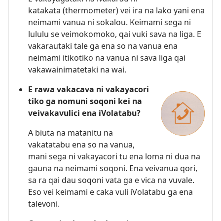
katakata (thermometer) vei ira na lako yani ena
neimami vanua ni sokalou. Keimami sega ni
lululu se veimokomoko, qai vuki sava na liga. E
vakarautaki tale ga ena so na vanua ena
neimami itikotiko na vanua ni sava liga qai
vakawainimatetaki na wai.
E rawa vakacava ni vakayacori
tiko ga nomuni soqoni kei na
veivakavulici ena iVolatabu?
A biuta na matanitu na
vakatatabu ena so na vanua,
mani sega ni vakayacori tu ena loma ni dua na
gauna na neimami soqoni. Ena veivanua qori,
sa ra qai dau soqoni vata ga e vica na vuvale.
Eso vei keimami e caka vuli iVolatabu ga ena
talevoni.