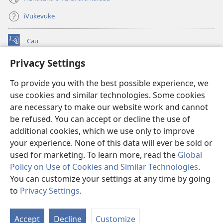
iVukevuke
Cau
(opens
new
Privacy Settings
window)
Watchtower LAIBRI ENA INTERNET™
(opens
To provide you with the best possible experience, we
new
®
JW Hub
window)
use cookies and similar technologies. Some cookies
(opens
new
are necessary to make our website work and cannot
®
JW Library
window)
be refused. You can accept or decline the use of
additional cookies, which we use only to improve
Watchtower Library
your experience. None of this data will ever be sold or
used for marketing. To learn more, read the
Global
Policy on Use of Cookies and Similar Technologies
.
You can customize your settings at any time by going
Copyright
© 2026 Watch Tower Bible and Tract Society of Pennsylvania.
to
Privacy Settings
.
S
IVAKAVAKAYAGATAKI
|
VEIVAKADEITAKI
|
PRIVACY SETTINGS
Ta
Accept
Decline
Customize
of