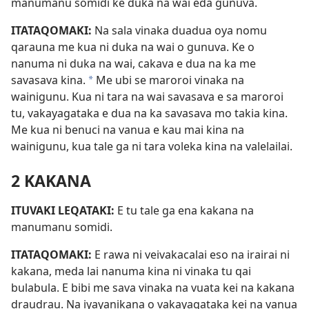
manumanu somidi ke duka na wai eda gunuva.
ITATAQOMAKI:
Na sala vinaka duadua oya nomu
qarauna me kua ni duka na wai o gunuva. Ke o
nanuma ni duka na wai, cakava e dua na ka me
savasava kina.
Me ubi se maroroi vinaka na
*
wainigunu. Kua ni tara na wai savasava e sa maroroi
tu, vakayagataka e dua na ka savasava mo takia kina.
Me kua ni benuci na vanua e kau mai kina na
wainigunu, kua tale ga ni tara voleka kina na valelailai.
2 KAKANA
ITUVAKI LEQATAKI:
E tu tale ga ena kakana na
manumanu somidi.
ITATAQOMAKI:
E rawa ni veivakacalai eso na irairai ni
kakana, meda lai nanuma kina ni vinaka tu qai
bulabula. E bibi me sava vinaka na vuata kei na kakana
draudrau. Na iyayanikana o vakayagataka kei na vanua