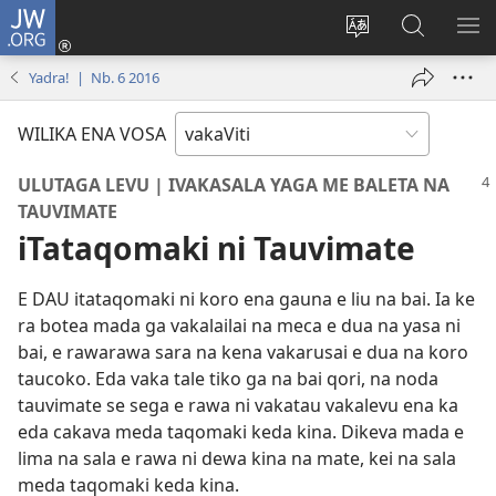
JW.ORG
Dolava
(opens
Veisautaka
Vaqara
VA
new
na
ena
NA
Yadra! | Nb. 6 2016
window)
Vosa
JW.ORG
LIS
WILIKA ENA VOSA
ULUTAGA LEVU | IVAKASALA YAGA ME BALETA NA
TAUVIMATE
iTataqomaki ni Tauvimate
E DAU itataqomaki ni koro ena gauna e liu na bai. Ia ke
ra botea mada ga vakalailai na meca e dua na yasa ni
bai, e rawarawa sara na kena vakarusai e dua na koro
taucoko. Eda vaka tale tiko ga na bai qori, na noda
tauvimate se sega e rawa ni vakatau vakalevu ena ka
eda cakava meda taqomaki keda kina. Dikeva mada e
lima na sala e rawa ni dewa kina na mate, kei na sala
meda taqomaki keda kina.