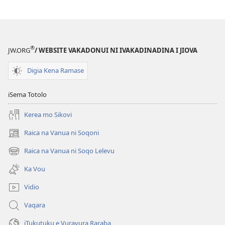
tabaki
YADRA!
iVakasala
Yaga
®
JW.ORG
/ WEBSITE VAKADONUI NI IVAKADINADINA I JIOVA
me
Baleta
Digia Kena Ramase
na
Tauvimate
iSema Totolo
Kerea mo Sikovi
Raica na Vanua ni Soqoni
(opens
new
Raica na Vanua ni Soqo Lelevu
(opens
window)
new
Ka Vou
window)
Vidio
Vaqara
iTukutuku e Vuravura Raraba