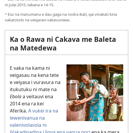
ni Julai 2015, tabana e 14-15.
^
Eso na manumanu e dau gaga na nodra ikati, qai vinakati kina
vakatotolo na veiqaravi vakavuniwai.
Ka o Rawa ni Cakava me Baleta
na Matedewa
E vaka na kama ni
veigasau na kena tete
e veiyasa i vuravura na
itukutuku ni mate na
Ebola
a veitauvi ena
2014 ena ra kei
Aferika.
A vukei ira na
lewenivanua na
valenivolavola ni
iVakadinadina i Jiova ena vanua qori
ena ka mera