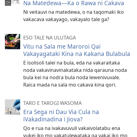
Na Matedewa—Ka o Rawa ni Cakava
Ni veitauvi na matedewa, o na taqomaki iko
vakacava vakayago, vakayalo tale ga?
ESO TALE NA ULUTAGA
Vitu na Sala me Maroroi Qai
Vakayagataki Kina na Kakana Bulabula
E isolisoli talei na bula, eda na vakaraitaka
noda vakavinavinakataka nida qarauna noda
bula kei na nodra bula noda lewenivuvale.
Raica mada na sala mo cakava kina qori.
TARO E TAROGI WASOMA
Era Sega ni Dau Via Cula na
iVakadinadina i Jiova?
Qo e rua na ivakavuvuli vakaivolatabu ena
vukei iko mo vakatulewataka ga vakai iko mo