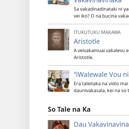
Sa vakadinadinataki ni y
vei iko? O na bucina vaka
ITUKUTUKU MAKAWA
Aristotle
A veivakamuai vakalevu en
Aristotle.
“iWalewale Vou ni 
Era taleitaka na vidio mai
daunivakasala, kei na so t
So Tale na Ka
Dau Vakavinavin