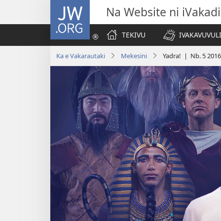
JW.ORG
Na Website ni iVakadi
TEKIVU
IVAKAVUVUL
Ka e Vakarautaki
Mekesini
Yadra! | Nb. 5 2016