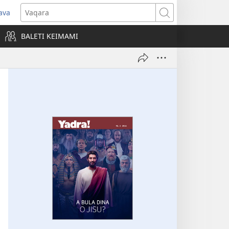
ava
pens
Vaqara
ew
BALETI KEIMAMI
ndow)