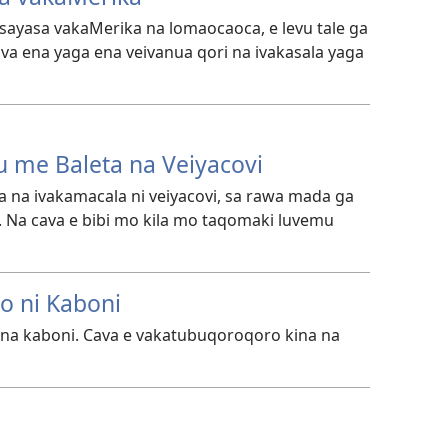
yasayasa vakaMerika na lomaocaoca, e levu tale ga
va ena yaga ena veivanua qori na ivakasala yaga
u me Baleta na Veiyacovi
 na ivakamacala ni veiyacovi, sa rawa mada ga
ai. Na cava e bibi mo kila mo taqomaki luvemu
o ni Kaboni
 na kaboni. Cava e vakatubuqoroqoro kina na