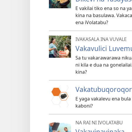
E vakilai tiko ena so na 
kina na basulawa. Vakaca
ena iVolatabu?
IVAKASALA INA VUVALE
Vakavulici Luvem
Sa tu vakarawarawa nikua
ni kila e dua na gonelail
kina?
Vakatubuqoroqor
E yaga vakalevu ena bula
kaboni?
NA RAI NI IVOLATABU
Vakavinavinaka