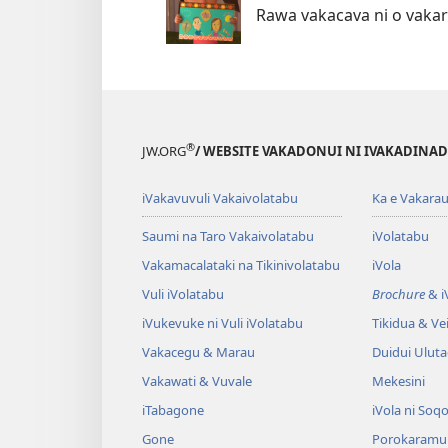
Rawa vakacava ni o vakara
®
JW.ORG
/ WEBSITE VAKADONUI NI IVAKADINADI
iVakavuvuli Vakaivolatabu
Ka e Vakarau
Saumi na Taro Vakaivolatabu
iVolatabu
Vakamacalataki na Tikinivolatabu
iVola
Vuli iVolatabu
Brochure
& iV
iVukevuke ni Vuli iVolatabu
Tikidua & Vei
Vakacegu & Marau
Duidui Ulut
Vakawati & Vuvale
Mekesini
iTabagone
iVola ni Soqo
Gone
Porokaramu