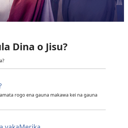
la Dina o Jisu?
a?
?
 tamata rogo ena gauna makawa kei na gauna
sa vakaMerika