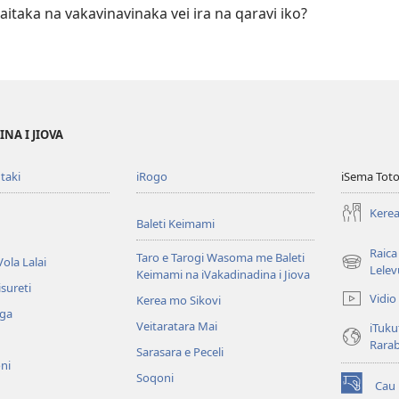
itaka na vakavinavinaka vei ira na qaravi iko?
NA I JIOVA
taki
iRogo
iSema Toto
Kerea
Baleti Keimami
Raica
Taro e Tarogi Wasoma me Baleti
ola Lalai
(opens
Lelev
Keimami na iVakadinadina i Jiova
new
sureti
Vidio
Kerea mo Sikovi
window)
aga
Veitaratara Mai
iTuku
Rara
Sarasara e Peceli
ni
Soqoni
Cau
(opens