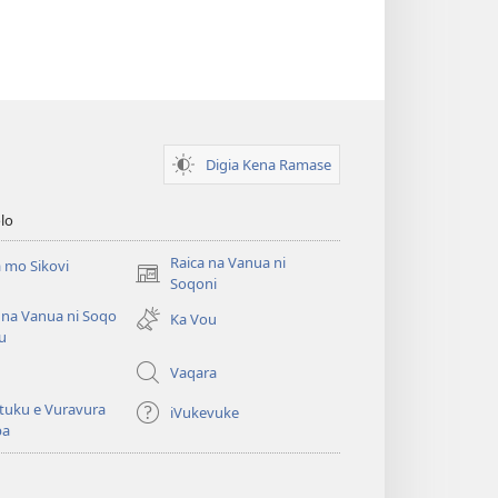
Digia Kena Ramase
lo
Raica na Vanua ni
 mo Sikovi
(opens
Soqoni
new
 na Vanua ni Soqo
Ka Vou
window)
u
Vaqara
tuku e Vuravura
iVukevuke
ba