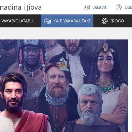
nadina i Jiova
vakaViti
Dol
Digia
(o
na
n
I VAKAIVOLATABU
KA E VAKARAUTAKI
IROGO
Vosa
wi