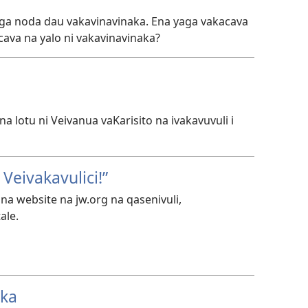
aga noda dau vakavinavinaka. Ena yaga vakacava
cava na yalo ni vakavinavinaka?
a lotu ni Veivanua vaKarisito na ivakavuvuli i
Veivakavulici!”
 na website na jw.org na qasenivuli,
ale.
aka