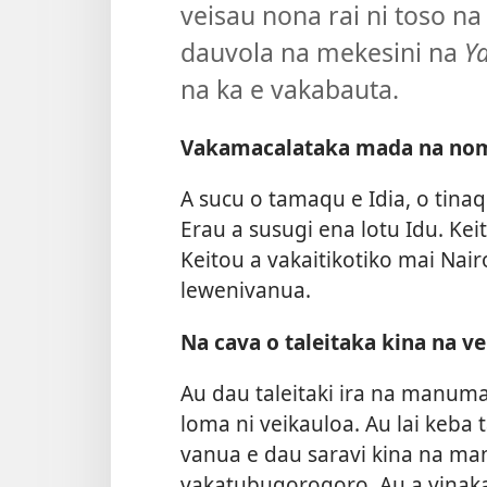
veisau nona rai ni toso n
dauvola na mekesini na
Y
na ka e vakabauta.
Vakamacalataka mada na nom
A sucu o tamaqu e Idia, o tina
Erau a susugi ena lotu Idu. Keit
Keitou a vakaitikotiko mai Nair
lewenivanua.
Na cava o taleitaka kina na v
Au dau taleitaki ira na manum
loma ni veikauloa. Au lai keba 
vanua e dau saravi kina na ma
vakatubuqoroqoro. Au a vinak