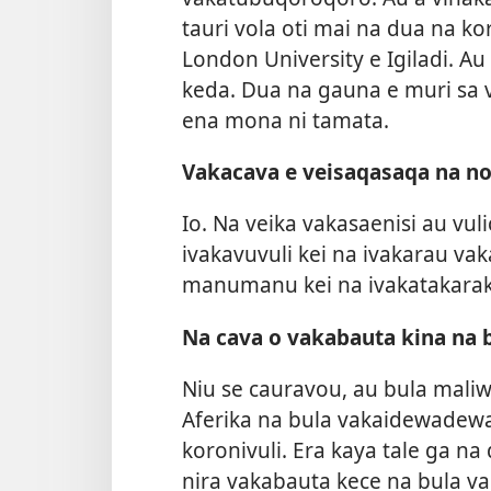
tauri vola oti mai na dua na ko
London University e Igiladi. Au 
keda. Dua na gauna e muri sa 
ena mona ni tamata.
Vakacava e veisaqasaqa na no
Io. Na veika vakasaenisi au vu
ivakavuvuli kei na ivakarau vak
manumanu kei na ivakatakarak
Na cava o vakabauta kina na
Niu se cauravou, au bula maliwa
Aferika na bula vakaidewadewa,
koronivuli. Era kaya tale ga na 
nira vakabauta kece na bula v