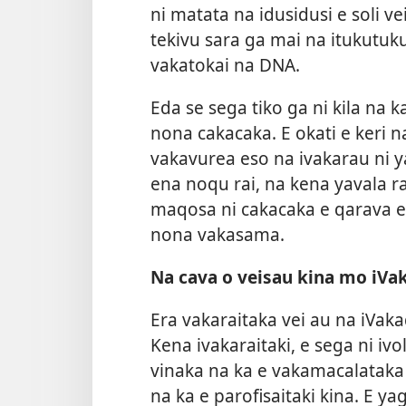
ni matata na idusidusi e soli v
tekivu sara ga mai na itukutuku
vakatokai na DNA.
Eda se sega tiko ga ni kila na
nona cakacaka. E okati e keri n
vakavurea eso na ivakarau ni y
ena noqu rai, na kena yavala 
maqosa ni cakacaka e qarava e d
nona vakasama.
Na cava o veisau kina mo iVak
Era vakaraitaka vei au na iVaka
Kena ivakaraitaki, e sega ni iv
vinaka na ka e vakamacalataka 
na ka e parofisaitaki kina. E y