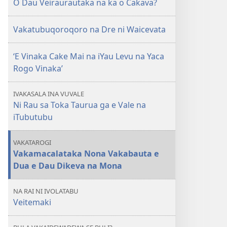
O Dau Veiraurautaka na ka o Cakava?
YADRA!
O
Vakatubuqoroqoro na Dre ni Waicevata
Dau
Veiraurautaka
‘E Vinaka Cake Mai na iYau Levu na Yaca
na
Rogo Vinaka’
ka
o
IVAKASALA INA VUVALE
Cakava?
Ni Rau sa Toka Taurua ga e Vale na
iTubutubu
VAKATAROGI
Vakamacalataka Nona Vakabauta e
Dua e Dau Dikeva na Mona
NA RAI NI IVOLATABU
Veitemaki