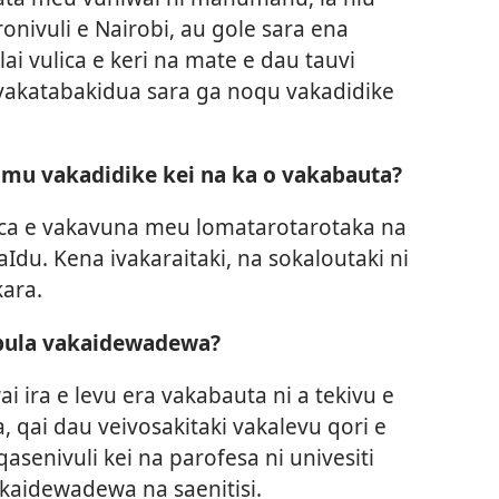
ronivuli e Nairobi, au gole sara ena
lai vulica e keri na mate e dau tauvi
vakatabakidua sara ga noqu vakadidike
mu vakadidike kei na ka o vakabauta?
lica e vakavuna meu lomatarotarotaka na
aIdu. Kena ivakaraitaki, na sokaloutaki ni
ara.
 bula vakaidewadewa?
i ira e levu era vakabauta ni a tekivu e
 qai dau veivosakitaki vakalevu qori e
qasenivuli kei na parofesa ni univesiti
akaidewadewa na saenitisi.