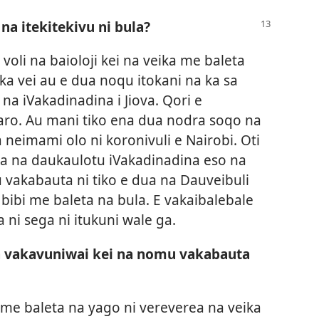
 na itekitekivu ni bula?
 voli na baioloji kei na veika me baleta
a vei au e dua noqu itokani na ka sa
a na iVakadinadina i Jiova. Qori e
aro. Au mani tiko ena dua nodra soqo na
 neimami olo ni koronivuli e Nairobi. Oti
ua na daukaulotu iVakadinadina eso na
u vakabauta ni tiko e dua na Dauveibuli
 bibi me baleta na bula. E vakaibalebale
a ni sega ni itukuni wale ga.
a vakavuniwai kei na nomu vakabauta
a me baleta na yago ni vereverea na veika