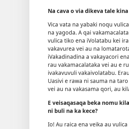
Na cava o via dikeva tale kina
Vica vata na yabaki noqu vulica
na yagoda. A qai vakamacalatak
vulica tiko ena iVolatabu kei ir
vakavurea vei au na lomatarot
iVakadinadina a vakayacori ena
rau vakamacalataka vei au e r
ivakavuvuli vakaivolatabu. Era
Uasivi e rawa ni sauma na taro
vei au na vakasama qori, au kil
E veisaqasaqa beka nomu kil
ni buli na ka kece?
Io! Au raica ena veika au vulic