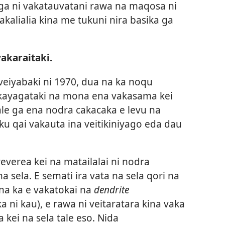
ega ni vakatauvatani rawa na maqosa ni
vakalialia kina me tukuni nira basika ga
akaraitaki.
veiyabaki ni 1970, dua na ka noqu
vakayagataki na mona ena vakasama kei
tale ga ena nodra cakacaka e levu na
ku qai vakauta ina veitikiniyago eda dau
verea kei na matailalai ni nodra
na sela. E semati ira vata na sela qori na
na ka e vakatokai na
dendrite
 ni kau), e rawa ni veitaratara kina vaka
 kei na sela tale eso. Nida