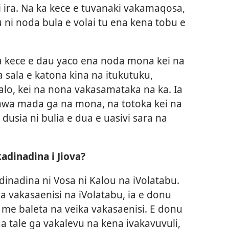
ei ira. Na ka kece e tuvanaki vakamaqosa,
 ni noda bula e volai tu ena kena tobu e
 ka kece e dau yaco ena noda mona kei na
a sala e katona kina na itukutuku,
alo, kei na nona vakasamataka na ka. Ia
rawa mada ga na mona, na totoka kei na
usia ni bulia e dua e uasivi sara na
adinadina i Jiova?
dinadina ni Vosa ni Kalou na iVolatabu.
ola vakasaenisi na iVolatabu, ia e donu
me baleta na veika vakasaenisi. E donu
aga tale ga vakalevu na kena ivakavuvuli,