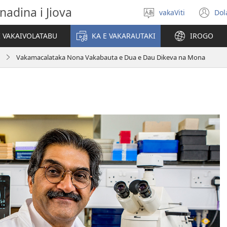
nadina i Jiova
vakaViti
Dol
Digia
(o
na
n
I VAKAIVOLATABU
KA E VAKARAUTAKI
IROGO
Vosa
wi
Vakamacalataka Nona Vakabauta e Dua e Dau Dikeva na Mona