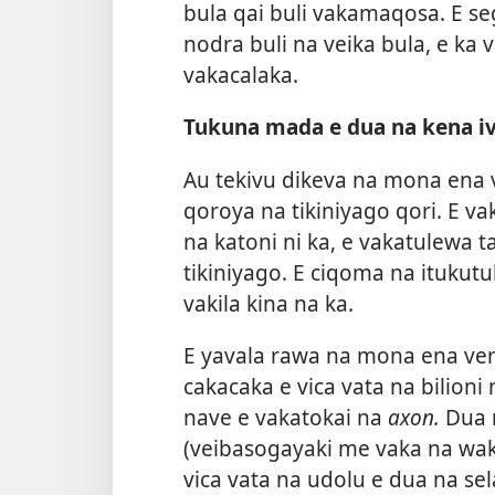
bula qai buli vakamaqosa. E s
nodra buli na veika bula, e ka 
vakacalaka.
Tukuna mada e dua na kena iv
Au tekivu dikeva na mona ena 
qoroya na tikiniyago qori. E 
na katoni ni ka, e vakatulewa 
tikiniyago. E ciqoma na itukutu
vakila kina na ka.
E yavala rawa na mona ena vere
cakacaka e vica vata na bilioni 
nave e vakatokai na
axon.
Dua 
(veibasogayaki me vaka na waka
vica vata na udolu e dua na sela