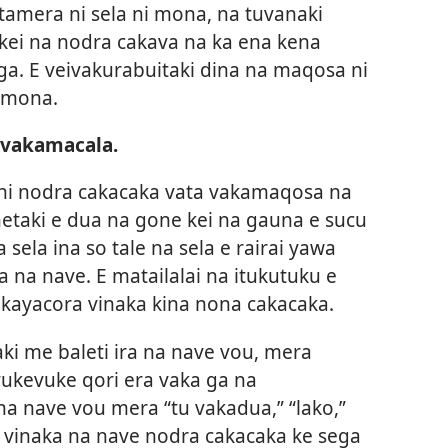
itamera ni sela ni mona, na tuvanaki
kei na nodra cakava na ka ena kena
a. E veivakurabuitaki dina na maqosa ni
i mona.
ivakamacala.
 ni nodra cakacaka vata vakamaqosa na
netaki e dua na gone kei na gauna e sucu
 sela ina so tale na sela e rairai yawa
 na nave. E matailalai na itukutuku e
akayacora vinaka kina nona cakacaka.
aki me baleti ira na nave vou, mera
vukevuke qori era vaka ga na
a na nave vou mera “tu vakadua,” “lako,”
va vinaka na nave nodra cakacaka ke sega