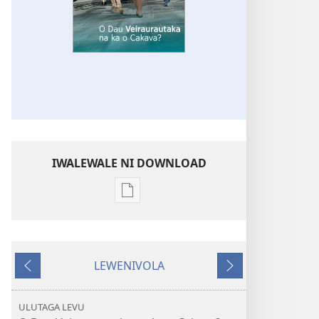
IWALEWALE NI DOWNLOAD
Sala
me
download
kina
LEWENIVOLA
na
LESU
TARAVA
ka
I
e
MURI
ULUTAGA LEVU
tabaki