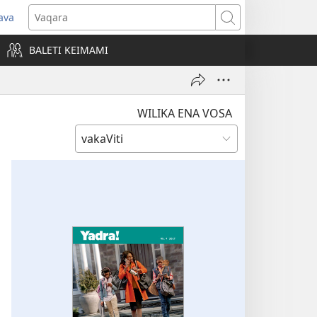
ava
pens
Vaqara
ew
BALETI KEIMAMI
ndow)
WILIKA ENA VOSA