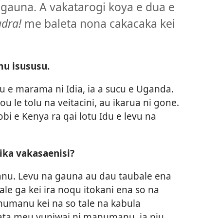
a gauna. A vakatarogi koya e dua e
adra!
me baleta nona cakacaka kei
u isususu.
qu e marama ni Idia, ia a sucu e Uganda.
ou le tolu na veitacini, au ikarua ni gone.
obi e Kenya ra qai lotu Idu e levu na
eika vakasaenisi?
anu. Levu na gauna au dau taubale ena
tale ga kei ira noqu itokani ena so na
numanu kei na so tale na kabula
ata meu vuniwai ni manumanu, ia niu