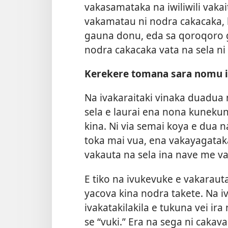
vakasamataka na iwiliwili vaka
vakamatau ni nodra cakacaka, 
gauna donu, eda sa qoroqoro g
nodra cakacaka vata na sela n
Kerekere tomana sara nomu 
Na ivakaraitaki vinaka duadua
sela e laurai ena nona kuneku
kina. Ni via semai koya e dua na
toka mai vua, ena vakayagataka
vakauta na sela ina nave me v
E tiko na ivukevuke e vakaraut
yacova kina nodra takete. Na i
ivakatakilakila e tukuna vei ir
se “vuki.” Era na sega ni caka