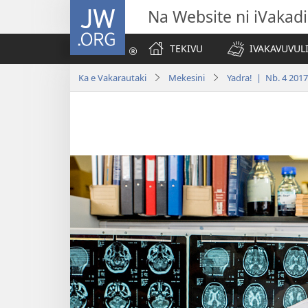
JW.ORG
Na Website ni iVakadi
TEKIVU
IVAKAVUVUL
Ka e Vakarautaki
Mekesini
Yadra! | Nb. 4 2017