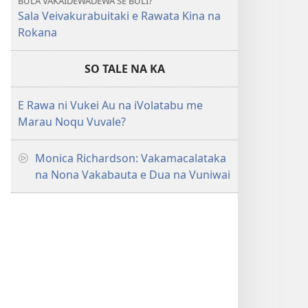
BULA VAKAIDEWADEWA SE BULI?
Sala Veivakurabuitaki e Rawata Kina na
Rokana
SO TALE NA KA
E Rawa ni Vukei Au na iVolatabu me
Marau Noqu Vuvale?
Monica Richardson: Vakamacalataka
na Nona Vakabauta e Dua na Vuniwai