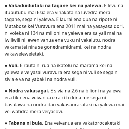
●
Vakaduiduitaki na tagane kei na yalewa.
E levu na
itubutubu mai Esia era vinakata na luvedra mera
tagane, sega ni yalewa. E laurai ena dua na ripote ni
Matabose kei Vuravura ena 2011 mai na yasayasa qori,
ni voleka ni 134 na milioni na yalewa era sa yali mai na
iwiliwili ni lewenivanua ena vuku ni vakalutu, nodra
vakamatei nira se gonedramidrami, kei na nodra
vakaweleweletaki.
●
Vuli.
E rauta ni rua na ikatolu na marama kei na
yalewa e veiyasai vuravura era sega ni vuli se sega ni
sivia e va na yabaki na nodra vuli.
●
Nodra vakasagai.
E sivia na 2.6 na bilioni na yalewa
era tiko ena veivanua e raici tu kina me sega ni
basulawa na nodra dau vakasaurarataki na yalewa mai
vei watidra mera veiyacovi.
●
Tabana ni bula.
Ena veivanua era vakatorocaketaki