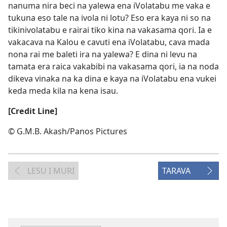
nanuma nira beci na yalewa ena iVolatabu me vaka e
tukuna eso tale na ivola ni lotu? Eso era kaya ni so na
tikinivolatabu e rairai tiko kina na vakasama qori. Ia e
vakacava na Kalou e cavuti ena iVolatabu, cava mada
nona rai me baleti ira na yalewa? E dina ni levu na
tamata era raica vakabibi na vakasama qori, ia na noda
dikeva vinaka na ka dina e kaya na iVolatabu ena vukei
keda meda kila na kena isau.
[Credit Line]
© G.M.B. Akash/​Panos Pictures
LESU I MURI
TARAVA