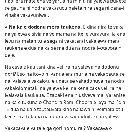
tiko, era mate ena veiyarua na miniti na yalewa bukete
se gauna ni nodra vakasucu baleta nira sega ni qaravi
vinaka vakavuniwai.
●
Na ka e dodonu mera taukena.
E dina nira teivaka
na yalewa e sivia na veimama na itei e vuravura, ia ena
levu na matanitu e sega ni vakatarai vakalawa mera
taukena e dua na ka se me dua na nodra ivotavota ni
qele.
Na cava e kau tani kina vei ira na yalewa na dodonu
qori? Eso na itovo ni vanua era muria na vakabauta se
na ivalavala vakalotu e uqeta se vakadonuya na nodra
vakalolomataki na yalewa kei na kena caka vei ira na
ivalavala kaukaua. E tabaki ena niusiveva mai Varanise
na ka e tukuna o Chandra Rami Chopra e loya mai Idia:
“E dua na ka e tautauvata kina na lawa ni veimatalotu
kece: Era tokona na nodra vakaduiduitaki na yalewa.”
Vakacava e va tale ga qori nomu rai? Vakacava o