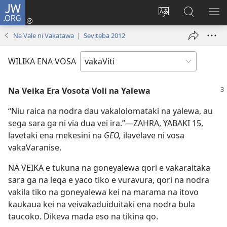
JW.ORG
Dolava
(opens
Veisautaka
Vaqara
VA
new
na
ena
NA
Na Vale ni Vakatawa | Seviteba 2012
window)
Vosa
JW.ORG
LIS
WILIKA ENA VOSA
Na Veika Era Vosota Voli na Yalewa
“Niu raica na nodra dau vakalolomataki na yalewa, au
sega sara ga ni via dua vei ira.”​—ZAHRA, YABAKI 15,
lavetaki ena mekesini na
GEO,
ilavelave ni vosa
vakaVaranise.
NA VEIKA e tukuna na goneyalewa qori e vakaraitaka
sara ga na leqa e yaco tiko e vuravura, qori na nodra
vakila tiko na goneyalewa kei na marama na itovo
kaukaua kei na veivakaduiduitaki ena nodra bula
taucoko. Dikeva mada eso na tikina qo.