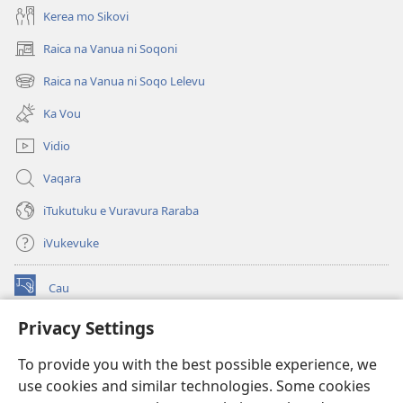
Kerea mo Sikovi
Raica na Vanua ni Soqoni
(opens
new
Raica na Vanua ni Soqo Lelevu
(opens
window)
new
Ka Vou
window)
Vidio
Vaqara
iTukutuku e Vuravura Raraba
iVukevuke
Cau
(opens
new
Privacy Settings
window)
Watchtower LAIBRI ENA INTERNET™
(opens
To provide you with the best possible experience, we
new
®
JW Hub
window)
use cookies and similar technologies. Some cookies
(opens