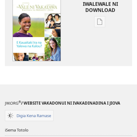
IWALEWALE NI
DOWNLOAD
Sala
me
download
kina
na
ka
e
tabaki
NA
VALE
NI
®
JW.ORG
/ WEBSITE VAKADONUI NI IVAKADINADINA I JIOVA
VAKATAWA
Seviteba 2012
Digia Kena Ramase
iSema Totolo