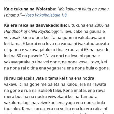
Ka e tukuna na iVolatabu:
“Mo kakua ni biuta na vunau
i tinamu.”—
Vosa Vakaibalebale 1:8
.
Ka era raica na dauvakadidike:
E tukuna ena 2006 na
Handbook of Child Psychology:
“E levu cake na gauna e
veivosaki kina o tina kei ira na gone ni vakatauvatani
kei tama. E laurai ena levu na vanua ni ivakatautauvata
ni gauna e vakayagataka o tina e rauta ni 65 na pasede
kei na 80 na pasede.” Ni va qori na levu ni gauna e
vakayagataka o tina vei gone, na nona vosa, itovo, kei
na nona rai o tina ena yaga sara ena nona bula o gone.
Ni rau cakacaka vata o tama kei tina ena nodra
vakavulici na gone me baleta na Kalou, era na rawata
na gone e rua na isolisoli talei. Kena imatai, ena rawa
mera bucina na nodra veiwekani kei na Tamadra
vakalomalagi, na veiwekani ena yaga ena nodra bula
taucoko. Kena ikarua, era na vulica ena ka era raica ni