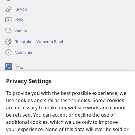
(opens
window)
new
Ka Vou
window)
Vidio
Vaqara
iTukutuku e Vuravura Raraba
iVukevuke
Cau
(opens
new
Privacy Settings
window)
Watchtower LAIBRI ENA INTERNET™
(opens
To provide you with the best possible experience, we
new
®
JW Hub
window)
use cookies and similar technologies. Some cookies
(opens
new
are necessary to make our website work and cannot
®
JW Library
window)
be refused. You can accept or decline the use of
additional cookies, which we use only to improve
Watchtower Library
your experience. None of this data will ever be sold or