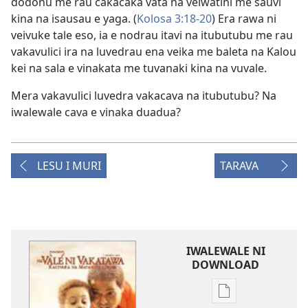
dodonu me rau cakacaka vata na veiwatini me sauvi
kina na isausau e yaga. (
Kolosa 3:18-20
) Era rawa ni
veivuke tale eso, ia e nodrau itavi na itubutubu me rau
vakavulici ira na luvedrau ena veika me baleta na Kalou
kei na sala e vinakata me tuvanaki kina na vuvale.
Mera vakavulici luvedra vakacava na itubutubu? Na
iwalewale cava e vinaka duadua?
LESU I MURI
TARAVA
IWALEWALE NI
DOWNLOAD
Sala