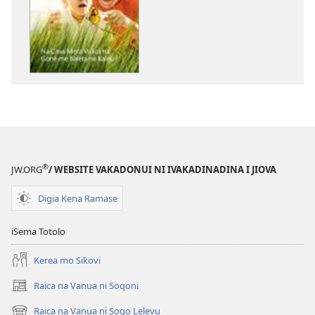
me
download
kina
na
ka
e
tabaki
NA
VALE
NI
®
JW.ORG
/ WEBSITE VAKADONUI NI IVAKADINADINA I JIOVA
VAKATAWA
Okosita 2011
Digia Kena Ramase
iSema Totolo
Kerea mo Sikovi
Raica na Vanua ni Soqoni
(opens
new
Raica na Vanua ni Soqo Lelevu