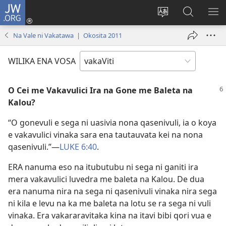
JW.ORG
Dolava
(opens
Veisautaka
Vaqara
VA
new
na
ena
NA
Na Vale ni Vakatawa | Okosita 2011
window)
Vosa
JW.ORG
LIS
WILIKA ENA VOSA
O Cei me Vakavulici Ira na Gone me Baleta na
Kalou?
“O gonevuli e sega ni uasivia nona qasenivuli, ia o koya
e vakavulici vinaka sara ena tautauvata kei na nona
qasenivuli.”—
LUKE 6:40
.
ERA nanuma eso na itubutubu ni sega ni ganiti ira
mera vakavulici luvedra me baleta na Kalou. De dua
era nanuma nira na sega ni qasenivuli vinaka nira sega
ni kila e levu na ka me baleta na lotu se ra sega ni vuli
vinaka. Era vakararavitaka kina na itavi bibi qori vua e