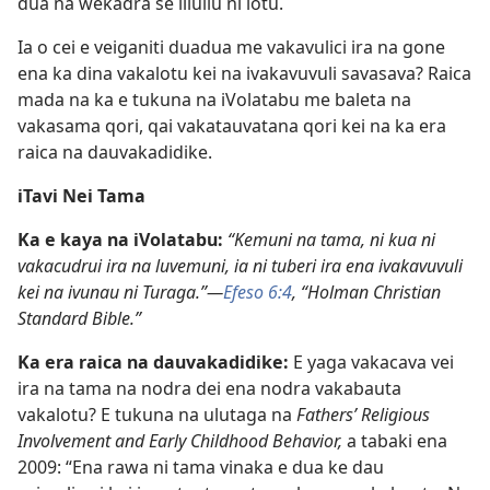
dua na wekadra se iliuliu ni lotu.
Ia o cei e veiganiti duadua me vakavulici ira na gone
ena ka dina vakalotu kei na ivakavuvuli savasava? Raica
mada na ka e tukuna na iVolatabu me baleta na
vakasama qori, qai vakatauvatana qori kei na ka era
raica na dauvakadidike.
iTavi Nei Tama
Ka e kaya na iVolatabu:
“Kemuni na tama, ni kua ni
vakacudrui ira na luvemuni, ia ni tuberi ira ena ivakavuvuli
kei na ivunau ni Turaga.”—
Efeso 6:4
, “Holman Christian
Standard Bible.”
Ka era raica na dauvakadidike:
E yaga vakacava vei
ira na tama na nodra dei ena nodra vakabauta
vakalotu? E tukuna na ulutaga na
Fathers’ Religious
Involvement and Early Childhood Behavior,
a tabaki ena
2009: “Ena rawa ni tama vinaka e dua ke dau