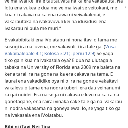
veimaliwai kei ira e tautauvata na ka era vakabauta. Na
lotu
ena vukea e dua me veimaliwai se veitokani, me
kua ni cakava na ka ena rawa ni veivakaleqai, e
vakarautaka na ivakavuvuli kei na idusidusi ena
ivakarau ni bula me muri.”
E vakabibitaki ena iVolatabu ni nona itavi o tama me
susugi ira na luvena, me vakavulici ira tale ga. (
Vosa
Vakaibalebale 4:1;
Kolosa 3:21;
Iperiu 12:9
) Se yaga
tiko ga nikua na ivakasala oya? E dua na ulutaga a
tabaka na University of Florida ena 2009 me baleta na
kena tarai ira na gone na ka era cakava na tama. E
laurai ena vakadidike oya ni o ira na gone e vakaitavi
vakalevu o tama ena nodra tuberi, era dau veinanumi
ra qai nuidei. Era na sega ni cakava e levu na ka ca na
gonetagane, ena rairai vinaka cake tale ga na ivakarau
ni nodra vakasama na goneyalewa. Io, se yaga tiko ga
na ivakasala ena iVolatabu.
Bibi ni iTavi Nei Tina