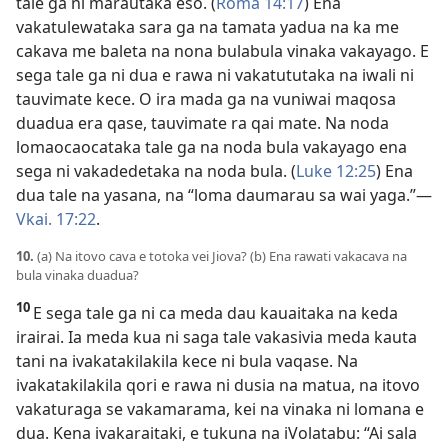
tale ga ni marautaka eso. (
Roma 14:17
) Ena
vakatulewataka sara ga na tamata yadua na ka me
cakava me baleta na nona bulabula vinaka vakayago. E
sega tale ga ni dua e rawa ni vakatututaka na iwali ni
tauvimate kece. O ira mada ga na vuniwai maqosa
duadua era qase, tauvimate ra qai mate. Na noda
lomaocaocataka tale ga na noda bula vakayago ena
sega ni vakadedetaka na noda bula. (
Luke 12:25
) Ena
dua tale na yasana, na “loma daumarau sa wai yaga.”​—
Vkai. 17:22
.
10.
(a) Na itovo cava e totoka vei Jiova? (b) Ena rawati vakacava na
bula vinaka duadua?
10
E sega tale ga ni ca meda dau kauaitaka na keda
irairai. Ia meda kua ni saga tale vakasivia meda kauta
tani na ivakatakilakila kece ni bula vaqase. Na
ivakatakilakila qori e rawa ni dusia na matua, na itovo
vakaturaga se vakamarama, kei na vinaka ni lomana e
dua. Kena ivakaraitaki, e tukuna na iVolatabu: “Ai sala