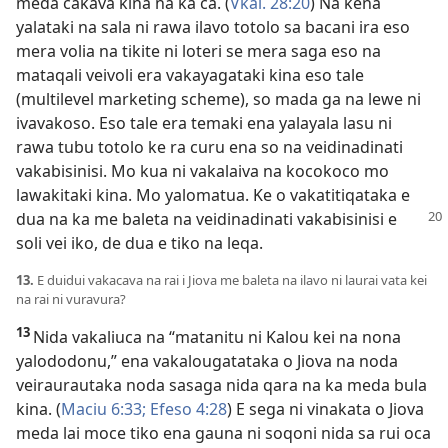
meda cakava kina na ka ca. (
Vkai. 28:20
) Na kena
yalataki na sala ni rawa ilavo totolo sa bacani ira eso
mera volia na tikite ni loteri se mera saga eso na
mataqali veivoli era vakayagataki kina eso tale
(multilevel marketing scheme), so mada ga na lewe ni
ivavakoso. Eso tale era temaki ena yalayala lasu ni
rawa tubu totolo ke ra curu ena so na veidinadinati
vakabisinisi. Mo kua ni vakalaiva na kocokoco mo
lawakitaki kina. Mo yalomatua. Ke o vakatitiqataka e
dua na
ka me baleta na veidinadinati vakabisinisi e
soli vei iko, de dua e tiko na leqa.
13.
E duidui vakacava na rai i Jiova me baleta na ilavo ni laurai vata kei
na rai ni vuravura?
13
Nida vakaliuca na “matanitu ni Kalou kei na nona
yalododonu,” ena vakalougatataka o Jiova na noda
veiraurautaka noda sasaga nida qara na ka meda bula
kina. (
Maciu 6:33;
Efeso 4:28
) E sega ni vinakata o Jiova
meda lai moce tiko ena gauna ni soqoni nida sa rui oca