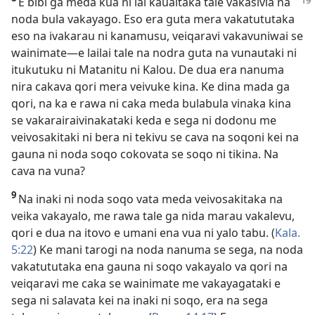
E bibi ga meda kua ni lai kauaitaka tale vakasivia na
noda bula vakayago. Eso era guta mera vakatututaka
eso na ivakarau ni kanamusu, veiqaravi vakavuniwai se
wainimate​—e lailai tale na nodra guta na vunautaki ni
itukutuku ni Matanitu ni Kalou. De dua era nanuma
nira cakava qori mera veivuke kina. Ke dina mada ga
qori, na ka e rawa ni caka meda bulabula vinaka kina
se vakarairaivinakataki keda e sega ni dodonu me
veivosakitaki ni bera ni tekivu se cava na soqoni kei na
gauna ni noda soqo cokovata se soqo ni tikina. Na
cava na vuna?
9
Na inaki ni noda soqo vata meda veivosakitaka na
veika vakayalo, me rawa tale ga nida marau vakalevu,
qori e dua na itovo e umani ena vua ni yalo tabu. (
Kala.
5:22
) Ke mani tarogi na noda nanuma se sega, na noda
vakatututaka ena gauna ni soqo vakayalo va qori na
veiqaravi me caka se wainimate me vakayagataki e
sega ni salavata kei na inaki ni soqo, era na sega