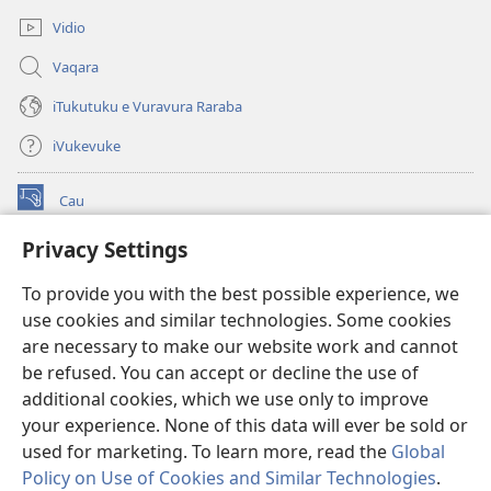
Vidio
Vaqara
iTukutuku e Vuravura Raraba
iVukevuke
Cau
(opens
new
Privacy Settings
window)
Watchtower LAIBRI ENA INTERNET™
(opens
To provide you with the best possible experience, we
new
®
JW Hub
window)
use cookies and similar technologies. Some cookies
(opens
new
are necessary to make our website work and cannot
®
JW Library
window)
be refused. You can accept or decline the use of
additional cookies, which we use only to improve
Watchtower Library
your experience. None of this data will ever be sold or
used for marketing. To learn more, read the
Global
Policy on Use of Cookies and Similar Technologies
.