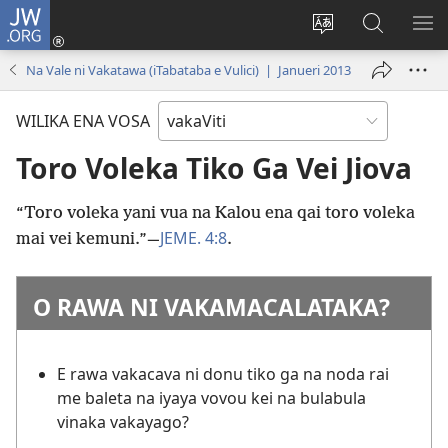
JW.ORG
Dolava
(opens
Veisautaka
Vaqara
VA
new
na
ena
NA
Na Vale ni Vakatawa (iTabataba e Vulici) | Janueri 2013
window)
Vosa
JW.ORG
LIS
WILIKA ENA VOSA
Toro Voleka Tiko Ga Vei Jiova
“Toro voleka yani vua na Kalou ena qai toro voleka
JEME. 4:8
mai vei kemuni.”​—
.
O RAWA NI VAKAMACALATAKA?
E rawa vakacava ni donu tiko ga na noda rai
me baleta na iyaya vovou kei na bulabula
vinaka vakayago?