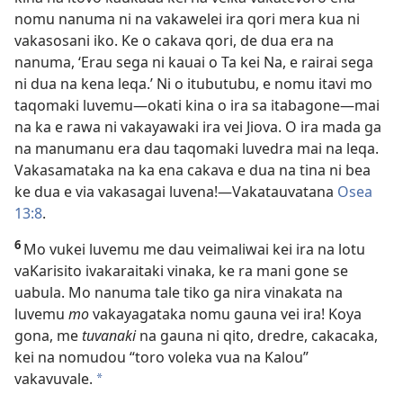
nomu nanuma ni na vakawelei ira qori mera kua ni
vakasosani iko. Ke o cakava qori, de dua era na
nanuma, ‘Erau sega ni kauai o Ta kei Na, e rairai sega
ni dua na kena leqa.’ Ni o itubutubu, e nomu itavi mo
taqomaki luvemu​—okati kina o ira sa itabagone​—mai
na ka e rawa ni vakayawaki ira vei Jiova. O ira mada ga
na manumanu era dau taqomaki luvedra mai na leqa.
Vakasamataka na ka ena cakava e dua na tina ni bea
ke dua e via vakasagai luvena!​—Vakatauvatana
Osea
13:8
.
6
Mo vukei luvemu me dau veimaliwai kei ira na lotu
vaKarisito ivakaraitaki vinaka, ke ra mani gone se
uabula. Mo nanuma tale tiko ga nira vinakata na
luvemu
mo
vakayagataka nomu gauna vei ira! Koya
gona, me
tuvanaki
na gauna ni qito, dredre, cakacaka,
kei na nomudou “toro voleka vua na Kalou”
vakavuvale.
*