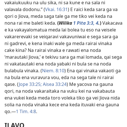
vakaiukuuku na ulu sika, ni sa kune e na sala ni
valavala dodonu.” (
Vkai. 16:31
) E raici keda sara ga va
qori o Jiova, meda saga tale ga me tiko vei keda na
nona rai me baleti keda.
(
Wilika
1 Pita 3:​3, 4
.
)
Vakacava
e ka vakayalomatua meda lai bolea tu eso na veisele
vakarerevaki se veiqaravi vakavuniwai e sega sara ga
ni gadrevi, e kena inaki wale ga meda rairai vinaka
cake kina? Na rairai vinaka e rawati ena noda
‘marautaki Jiova,’ e tekivu sara ga mai lomada, qai sega
ni vakatautaki ena noda yabaki ni bula se na noda
bulabula vinaka. (
Niem. 8:10
) Ena qai vinaka vakaoti ga
na bula ena vuravura vou, eda na sega tale ni rairai
qase. (
Jope 33:25;
Aisea 33:24
) Me yacova na gauna
qori, na noda vakaraitaka na vuku kei na vakabauta
ena vukei keda meda toro voleka tiko ga vei Jiova nida
solia na noda vinaka kece ena keda ituvaki ena gauna
qo.​—
1 Tim. 4:8
.
ILAVO