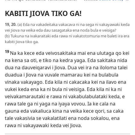
KABITI JIOVA TIKO GA!
19, 20.
(a) Eda na vakadeitaka vakacava ni na sega ni vakayawaki keda
vei Jiova na veika eda dau sasagataka ena noda bula e veisiga?
(b) Tukuna na ivakaraitaki eda rawa ni vakatotomuria me baleti ira era
kabiti Jiova tiko ga.
19
Na ka kece eda veivosakitaka mai ena ulutaga qo kei
na kena sa oti, e tiko na kedra yaga. Eda sakitaka nida
dua na dauveiqaravi i Jiova. Dua vei ira na iloloma talei
duadua i Jiova na vuvale mamarau kei na bulabula
vinaka vakayago. Eda kila ni cakacaka kei na ilavo ena
vukei keda ena ka ni bula ni veisiga. Eda kila ni ka ni
veivakamarautaki e rawa ni vakabulabulataki keda, e
rawa tale ga ni yaga na iyaya vovou. Ia ke cala na
gauna eda vakaliuca kina na veika kece qori, sa caka
tale vakasivia se vakalatilati ena noda sokalou, ena
rawa ni vakayawaki keda vei Jiova.