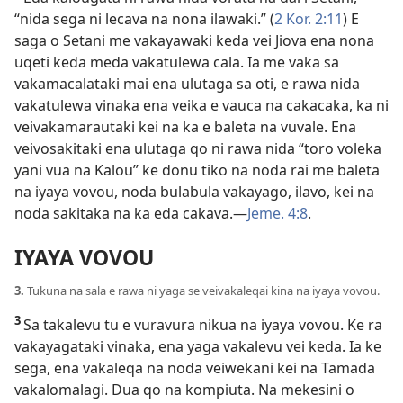
“nida sega ni lecava na nona ilawaki.” (
2 Kor. 2:11
) E
saga o Setani me vakayawaki keda vei Jiova ena nona
uqeti keda meda vakatulewa cala. Ia me vaka sa
vakamacalataki mai ena ulutaga sa oti, e rawa nida
vakatulewa vinaka ena veika e vauca na cakacaka, ka ni
veivakamarautaki kei na ka e baleta na vuvale. Ena
veivosakitaki ena ulutaga qo ni rawa nida “toro voleka
yani vua na Kalou” ke donu tiko na noda rai me baleta
na iyaya vovou, noda bulabula vakayago, ilavo, kei na
noda sakitaka na ka eda cakava.​—
Jeme. 4:8
.
IYAYA VOVOU
3.
Tukuna na sala e rawa ni yaga se veivakaleqai kina na iyaya vovou.
3
Sa takalevu tu e vuravura nikua na iyaya vovou. Ke ra
vakayagataki vinaka, ena yaga vakalevu vei keda. Ia ke
sega, ena vakaleqa na noda veiwekani kei na Tamada
vakalomalagi. Dua qo na kompiuta. Na mekesini o