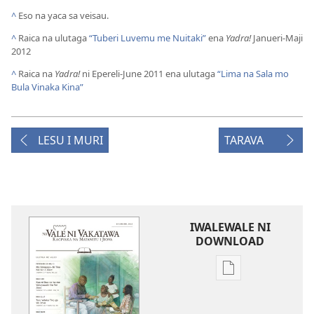
^
Eso na yaca sa veisau.
^
Raica na ulutaga
“Tuberi Luvemu me Nuitaki”
ena
Yadra!
Janueri-Maji
2012
^
Raica na
Yadra!
ni Epereli-June 2011 ena ulutaga
“Lima na Sala mo
Bula Vinaka Kina”
LESU I MURI
TARAVA
IWALEWALE NI
DOWNLOAD
Sala
me
download