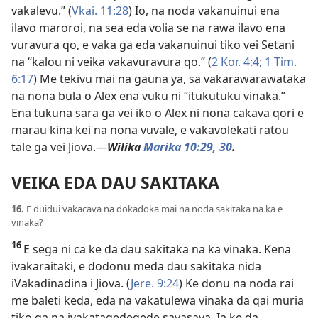
vakalevu.” (
Vkai. 11:28
) Io, na noda vakanuinui ena
ilavo maroroi, na sea eda volia se na rawa ilavo ena
vuravura qo, e vaka ga eda vakanuinui tiko vei Setani
na “kalou ni veika vakavuravura qo.” (
2 Kor. 4:4;
1 Tim.
6:17
) Me tekivu mai na gauna ya, sa vakarawarawataka
na nona bula o Alex ena vuku ni “itukutuku vinaka.”
Ena tukuna sara ga vei iko o Alex ni nona cakava qori e
marau kina kei na nona vuvale, e vakavolekati ratou
tale ga vei Jiova.​—
Wilika
Marika 10:​29, 30
.
VEIKA EDA DAU SAKITAKA
16.
E duidui vakacava na dokadoka mai na noda sakitaka na ka e
vinaka?
16
E sega ni ca ke da dau sakitaka na ka vinaka. Kena
ivakaraitaki, e dodonu meda dau sakitaka nida
iVakadinadina i Jiova. (
Jere. 9:24
) Ke donu na noda rai
me baleti keda, eda na vakatulewa vinaka da qai muria
tiko ga na ivakatagedegede savasava. Ia ke da