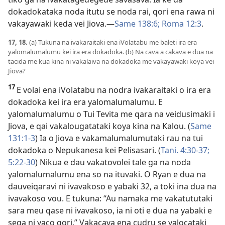
dokadokataka noda itutu se noda rai, qori ena rawa ni
vakayawaki keda vei Jiova.​—
Same 138:6;
Roma 12:3
.
17, 18.
(a) Tukuna na ivakaraitaki ena iVolatabu me baleti ira era
yalomalumalumu kei ira era dokadoka. (b) Na cava a cakava e dua na
tacida me kua kina ni vakalaiva na dokadoka me vakayawaki koya vei
Jiova?
17
E volai ena iVolatabu na nodra ivakaraitaki o ira era
dokadoka kei ira era yalomalumalumu. E
yalomalumalumu o Tui Tevita me qara na veidusimaki i
Jiova, e qai vakalougatataki koya kina na Kalou. (
Same
131:​1-3
) Ia o Jiova e vakamalumalumutaki rau na tui
dokadoka o Nepukanesa kei Pelisasari. (
Tani. 4:​30-37;
5:​22-30
) Nikua e dau vakatovolei tale ga na noda
yalomalumalumu ena so na ituvaki. O Ryan e dua na
dauveiqaravi ni ivavakoso e yabaki 32, a toki ina dua na
ivavakoso vou. E tukuna: “Au namaka me vakatututaki
sara meu qase ni ivavakoso, ia ni oti e dua na yabaki e
sega ni yaco qori.” Vakacava ena cudru se yalocataki