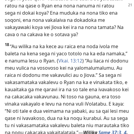
ratou na qase o Ryan
ena nona nanuma ni ratou
sega ni dokai koya? Ena muduka na nona tiko ena
soqoni, ena nona vakalaiva na dokadoka me
vakayawaki koya vei Jiova kei ira na nona tamata? Na
cava o na cakava ke o sotava ya?
18
“Au wilika na ka kece au raica ena noda ivola me
baleta na kena sega ni yaco totolo na ka eda namaka,”
e nanuma lesu o Ryan. (
Vkai. 13:12
) “Au liaca ni dodonu
meu vulica na vosovoso kei na yalomalumalumu. Au
raica ni dodonu me vakavulici au o Jiova.” Sa sega ni
vakasamataka vakalevu o Ryan na ka e vinakata tiko, e
kauaitaka ga me qaravi ira na so tale ena ivavakoso kei
na cakacaka vakavunau. Ni toso na gauna, era toso
vinaka vakayalo e levu na nona vuli iVolatabu. E kaya:
“Ni oti tale e dua veimama na yabaki, au sa qai lesi meu
qase ni ivavakoso, dua na ka noqu kurabui. Au sa sega
tu ni vakasamataka vakalevu baleta niu marautaka tiko
na noqu cakacaka vakaitalatala.”​—
Wilika
Same 37:​3, 4
.