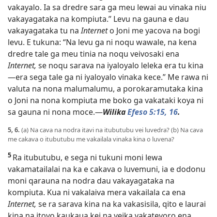
vakayalo. Ia sa dredre sara ga meu lewai au vinaka niu
vakayagataka na kompiuta.” Levu na gauna e dau
vakayagataka tu na
Internet
o Joni me yacova na bogi
levu. E tukuna: “Na levu ga ni noqu wawale, na kena
dredre tale ga meu tinia na noqu veivosaki ena
Internet,
se noqu sarava na iyaloyalo leleka era tu kina​
—era sega tale ga ni iyaloyalo vinaka kece.” Me rawa ni
valuta na nona malumalumu, a porokaramutaka kina
o Joni na nona kompiuta me boko ga vakataki koya ni
sa gauna ni nona moce.​—
Wilika
Efeso 5:​15, 16
.
5, 6.
(a) Na cava na nodra itavi na itubutubu vei luvedra? (b) Na cava
me cakava o itubutubu me vakailala vinaka kina o luvena?
5
Ra itubutubu, e sega ni tukuni moni lewa
vakamatailalai na ka e cakava o luvemuni, ia e dodonu
moni qarauna na nodra dau vakayagataka na
kompiuta. Kua ni vakalaiva mera vakailala ca ena
Internet,
se ra sarava kina na ka vakasisila, qito e laurai
kina na itovo kaukaua kei na veika vakatevoro ena