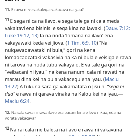
11.
E rawa ni veivakaleqai vakacava na iyau?
11
E sega ni ca na ilavo, e sega tale ga ni cala meda
vakaitavi ena bisinisi e sega kina na lawaki. (
Dauv. 7:12;
Luke 19:​12, 13
) Ia na noda ‘lomana na ilavo’ ena
vakayawaki keda vei Jiova. (
1 Tim. 6:​9, 10
) “Na
nuiqawaqawataki ni bula,” qori na kena
lomaocaocataki vakasivia na ka ni bula e veisiga e rawa
ni tarova na noda tubu vakayalo. E va tale ga qori na
“veibacani ni iyau,” na kena nanumi cala ni rawati na
marau dina kei na bula vakacegu ena iyau. (
Maciu
13:22
) A tukuna sara ga vakamatata o Jisu ni
“sega ni
dua”
e rawa ni qarava vinaka na Kalou kei na iyau.​—
Maciu 6:24
.
12.
Na sala cava ni rawa ilavo era bacani kina e levu nikua, eda na
vorata vakacava?
12
Na rai cala me baleta na ilavo e rawa ni vakavuna