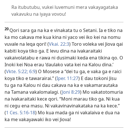
Ra itubutubu, vukei luvemuni mera vakayagataka
vakavuku na iyaya vovou!
20
Qori sara ga na ka e vinakata tu o Setani. Ia e tiko na
ka mo cakava me kua kina ni yaco vei iko kei na nomu
vuvale na leqa qori! (
Vkai. 22:3
) Toro voleka vei Jiova qai
kabiti koya tiko ga. E levu dina na ivakaraitaki
vakaivolatabu e rawa ni dusimaki keda ena tikina qo. O
Inoki kei Noa erau ‘daulako vata kei na Kalou dina.’
(
Vkte. 5:22;
6:9
) O Mosese a “dei tu ga, e vaka ga e raici
koya tiko e tawarairai.” (
Iper. 11:27
) E dau tokoni Jisu
tu ga na Kalou ni dau cakava na ka e vakamarautaka
na Tamana vakalomalagi. (
Joni 8:29
) Mo vakatotomuria
na ivakaraitaki kece qori. “Moni marau tiko ga. Ni kua
ni cegu ena masu. Ni vakavinavinakataka na ka kece.”
(
1 Ces. 5:​16-18
) Mo kua mada ga ni vakalaiva e dua na
ka me vakayawaki iko vei Jiova!