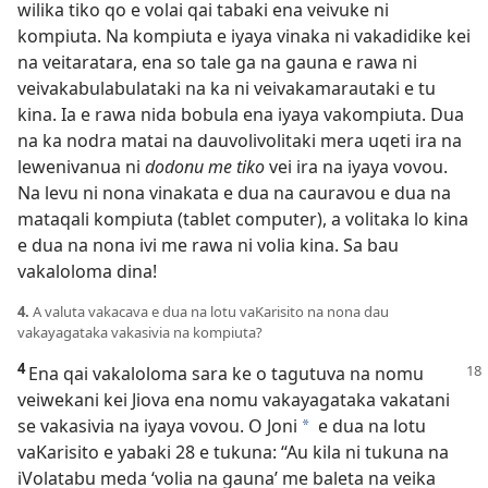
wilika tiko qo e volai qai tabaki ena veivuke ni
kompiuta. Na kompiuta e iyaya vinaka ni vakadidike kei
na veitaratara, ena so tale ga na gauna e rawa ni
veivakabulabulataki na ka ni veivakamarautaki e tu
kina. Ia e rawa nida bobula ena iyaya vakompiuta. Dua
na ka nodra matai na dauvolivolitaki mera uqeti ira na
lewenivanua ni
dodonu me tiko
vei ira na iyaya vovou.
Na levu ni nona vinakata e dua na cauravou e dua na
mataqali kompiuta (tablet computer), a volitaka lo kina
e dua na nona ivi me rawa ni volia kina. Sa bau
vakaloloma dina!
4.
A valuta vakacava e dua na lotu vaKarisito na nona dau
vakayagataka vakasivia na kompiuta?
4
Ena qai vakaloloma sara ke o tagutuva na nomu
veiwekani kei Jiova ena nomu vakayagataka vakatani
se vakasivia na iyaya vovou. O Joni
e dua na lotu
*
vaKarisito e yabaki 28 e tukuna: “Au kila ni tukuna na
iVolatabu meda ‘volia na gauna’ me baleta na veika