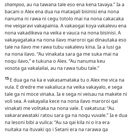
shampoo,
au na tawana tale eso ena kena tavaya.” Ia a
bacani o Alex ena dua na mataqali bisinisi ena nona
nanuma ni rawa ni cegu totolo mai na nona cakacaka
me veiqaravi vakapainia. A vakaogai koya vakalevu ena
nona vakadikeva na veika e vauca na nona bisinisi. A
vakayagataka na nona ilavo maroroi qai dinautaka eso
tale na ilavo me rawa tubu vakalevu kina. Ia a lusi ga
na nona ilavo. “Au vinakata sara ga me suka mai na
noqu ilavo,” e tukuna o Alex. “Au nanuma keu
vosota ga vakalailai, au na rawa tubu tale.”
15
E dua ga na ka e vakasamataka tu o Alex me vica na
vula. E dredre me vakaliuca na veika vakayalo, e sega
tale ga ni moce vinaka. Ia e sega ni veisau na makete ni
voli sea. A vakayalia kece na nona ilavo maroroi qai
vinakati me volitaka na nona vale. E vakatusa: “Au
vakararawataki ratou sara ga na noqu vuvale.” Ia e dua
na lesoni bibi a vulica: “Au sa qai kila ni o ira era
nuitaka na ituvaki qo i Setani era na rarawa ga