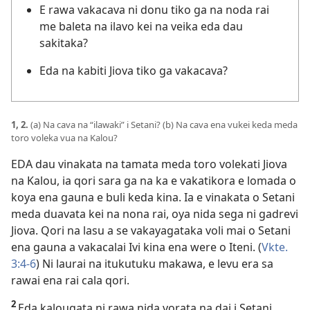
E rawa vakacava ni donu tiko ga na noda rai
me baleta na ilavo kei na veika eda dau
sakitaka?
Eda na kabiti Jiova tiko ga vakacava?
1, 2.
(a) Na cava na “ilawaki” i Setani? (b) Na cava ena vukei keda meda
toro voleka vua na Kalou?
EDA dau vinakata na tamata meda toro volekati Jiova
na Kalou, ia qori sara ga na ka e vakatikora e lomada o
koya ena gauna e buli keda kina. Ia e vinakata o Setani
meda duavata kei na nona rai, oya nida sega ni gadrevi
Jiova. Qori na lasu a se vakayagataka voli mai o Setani
ena gauna a vakacalai Ivi kina ena were o Iteni. (
Vkte.
3:​4-6
) Ni laurai na itukutuku makawa, e levu era sa
rawai ena rai cala qori.
2
Eda kalougata ni rawa nida vorata na dai i Setani,