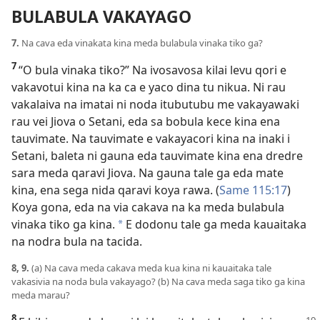
BULABULA VAKAYAGO
7.
Na cava eda vinakata kina meda bulabula vinaka tiko ga?
7
“O bula vinaka tiko?” Na ivosavosa kilai levu qori e
vakavotui kina na ka ca e yaco dina tu nikua. Ni rau
vakalaiva na imatai ni noda itubutubu me vakayawaki
rau vei Jiova o Setani, eda sa bobula kece kina ena
tauvimate. Na tauvimate e vakayacori kina na inaki i
Setani, baleta ni gauna eda tauvimate kina ena dredre
sara meda qaravi Jiova. Na gauna tale ga eda mate
kina, ena sega nida qaravi koya rawa. (
Same 115:17
)
Koya gona, eda na via cakava na ka meda bulabula
vinaka tiko ga kina.
E dodonu tale ga meda kauaitaka
*
na nodra bula na tacida.
8, 9.
(a) Na cava meda cakava meda kua kina ni kauaitaka tale
vakasivia na noda bula vakayago? (b) Na cava meda saga tiko ga kina
meda marau?
8