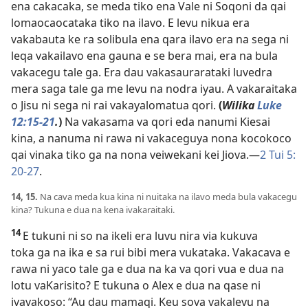
ena cakacaka, se meda tiko ena Vale ni Soqoni da qai
lomaocaocataka tiko na ilavo. E levu nikua era
vakabauta ke ra solibula ena qara ilavo era na sega ni
leqa vakailavo ena gauna e se bera mai, era na bula
vakacegu tale ga. Era dau vakasaurarataki luvedra
mera saga tale ga me levu na nodra iyau. A vakaraitaka
o Jisu ni sega ni rai vakayalomatua qori.
(
Wilika
Luke
12:​15-21
.
)
Na vakasama va qori eda nanumi Kiesai
kina, a nanuma ni rawa ni vakaceguya nona kocokoco
qai vinaka tiko ga na nona veiwekani kei Jiova.​—
2 Tui 5:​
20-27
.
14, 15.
Na cava meda kua kina ni nuitaka na ilavo meda bula vakacegu
kina? Tukuna e dua na kena ivakaraitaki.
14
E tukuni ni so na ikeli era luvu nira via kukuva
toka ga na ika e sa rui bibi mera vukataka. Vakacava e
rawa ni yaco tale ga e dua na ka va qori vua e dua na
lotu vaKarisito? E tukuna o Alex e dua na qase ni
ivavakoso: “Au dau mamaqi. Keu sova vakalevu na