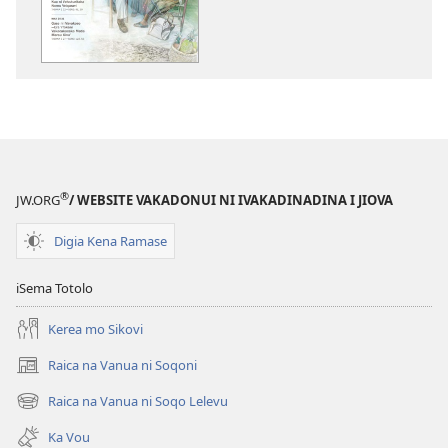
kina
na
ka
e
tabaki
NA
VALE
NI
®
JW.ORG
/ WEBSITE VAKADONUI NI IVAKADINADINA I JIOVA
VAKATAWA
(ITABATABA
Digia Kena Ramase
E
VULICI)
iSema Totolo
Janueri 2013
Kerea mo Sikovi
Raica na Vanua ni Soqoni
(opens
new
Raica na Vanua ni Soqo Lelevu
(opens
window)
new
Ka Vou
window)