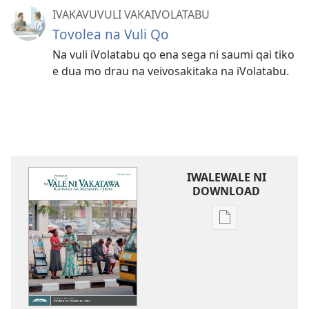
IVAKAVUVULI VAKAIVOLATABU
Tovolea na Vuli Qo
Na vuli iVolatabu qo ena sega ni saumi qai tiko
e dua mo drau na veivosakitaka na iVolatabu.
IWALEWALE NI
DOWNLOAD
Sala
me
download
kina
na
ka