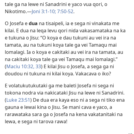
tale ga na lewe ni Sanadrini e yaco vua qori, o
Nikotimo.—
Joni 3:1-10;
7:50-52
.
O Josefa e
dua
na tisaipeli, ia e sega ni vinakata me
kilai. E dua na leqa levu qori nida vakasamataka na ka
e tukuna o Jisu: “O koya e dau tukuni au vei ira na
tamata, au na tukuni koya tale ga vei Tamaqu mai
lomalagi. Ia o koya e cakitaki au vei ira na tamata, au
na cakitaki koya tale ga vei Tamaqu mai lomalagi.”
(
Maciu 10:32, 33
) E kilai Jisu o Josefa, a sega ga ni
doudou ni tukuna ni kilai koya. Vakacava o iko?
E volatukutukutaki ga me baleti Josefa ni sega ni
tokona nodra via nakicataki Jisu na lewe ni Sanadrini.
(
Luke 23:51
) De dua era kaya eso ni a sega ni tiko ena
gauna e lewai kina o Jisu. Se mani cava e yaco, a
rarawataka sara ga o Josefa na kena vakatanitaki na
lewa, e sega ni tarova rawa!