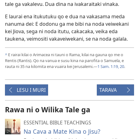
tale ga vakalevu. Dua dina na ivakaraitaki vinaka.
E laurai ena itukutuku qo e dua na vakasama meda
nanuma dei: E dodonu ga me bibi na noda veiwekani
kei Jiova, sega ni noda itutu, cakacaka, veika eda
taukena, veimositi vakaveiwekani, se na noda galala.
^
E rairai kilai o Arimacea ni tauni o Rama, kilai na gauna qo me o
Rentis (Rantis). Qo na vanua e susu kina na parofita o Samuela, e
rauta ni 35 na kilomita ena vuaira kei Jerusalemi.—
1 Sam. 1:19, 20
.
LESU I MURI
TARAVA
Rawa ni o Wilika Tale ga
ESSENTIAL BIBLE TEACHINGS
Na Cava a Mate Kina o Jisu?