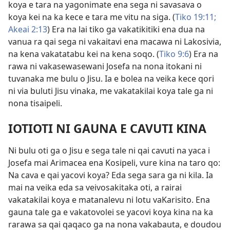
koya e tara na yagonimate ena sega ni savasava o
koya kei na ka kece e tara me vitu na siga. (
Tiko 19:11;
Akeai 2:13
) Era na lai tiko ga vakatikitiki ena dua na
vanua ra qai sega ni vakaitavi ena macawa ni Lakosivia,
na kena vakatatabu kei na kena soqo. (
Tiko 9:6
) Era na
rawa ni vakasewasewani Josefa na nona itokani ni
tuvanaka me bulu o Jisu. Ia e bolea na veika kece qori
ni via buluti Jisu vinaka, me vakatakilai koya tale ga ni
nona tisaipeli.
IOTIOTI NI GAUNA E CAVUTI KINA
Ni bulu oti ga o Jisu e sega tale ni qai cavuti na yaca i
Josefa mai Arimacea ena Kosipeli, vure kina na taro qo:
Na cava e qai yacovi koya? Eda sega sara ga ni kila. Ia
mai na veika eda sa veivosakitaka oti, a rairai
vakatakilai koya e matanalevu ni lotu vaKarisito. Ena
gauna tale ga e vakatovolei se yacovi koya kina na ka
rarawa sa qai qaqaco ga na nona vakabauta, e doudou