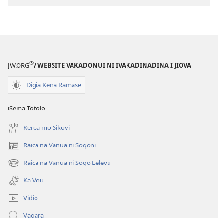
e
tabaki
NA
VALE
NI
®
JW.ORG
/ WEBSITE VAKADONUI NI IVAKADINADINA I JIOVA
VAKATAWA
(ITABATABA
Digia Kena Ramase
E
VULICI)
iSema Totolo
Okotova 2017
Kerea mo Sikovi
Raica na Vanua ni Soqoni
(opens
new
Raica na Vanua ni Soqo Lelevu
(opens
window)
new
Ka Vou
window)
Vidio
Vaqara