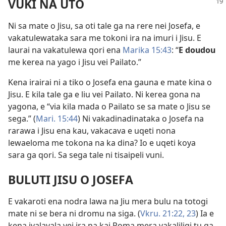
VUKI NA UTO
Ni sa mate o Jisu, sa oti tale ga na rere nei Josefa, e
vakatulewataka sara me tokoni ira na imuri i Jisu. E
laurai na vakatulewa qori ena
Marika 15:43
: “
E doudou
me kerea na yago i Jisu vei Pailato.”
Kena irairai ni a tiko o Josefa ena gauna e mate kina o
Jisu. E kila tale ga e liu vei Pailato. Ni kerea gona na
yagona, e “via kila mada o Pailato se sa mate o Jisu se
sega.” (
Mari. 15:44
) Ni vakadinadinataka o Josefa na
rarawa i Jisu ena kau, vakacava e uqeti nona
lewaeloma me tokona na ka dina? Io e uqeti koya
sara ga qori. Sa sega tale ni tisaipeli vuni.
BULUTI JISU O JOSEFA
E vakaroti ena nodra lawa na Jiu mera bulu na totogi
mate ni se bera ni dromu na siga. (
Vkru. 21:22, 23
) Ia e
kena ivalavala vei ira na kai Roma mera vakaliligi tu ga