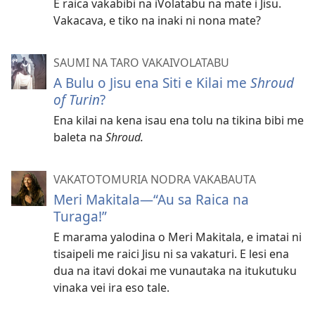
E raica vakabibi na iVolatabu na mate i Jisu.
Vakacava, e tiko na inaki ni nona mate?
SAUMI NA TARO VAKAIVOLATABU
A Bulu o Jisu ena Siti e Kilai me
Shroud
of Turin
?
Ena kilai na kena isau ena tolu na tikina bibi me
baleta na
Shroud.
VAKATOTOMURIA NODRA VAKABAUTA
Meri Makitala​—“Au sa Raica na
Turaga!”
E marama yalodina o Meri Makitala, e imatai ni
tisaipeli me raici Jisu ni sa vakaturi. E lesi ena
dua na itavi dokai me vunautaka na itukutuku
vinaka vei ira eso tale.