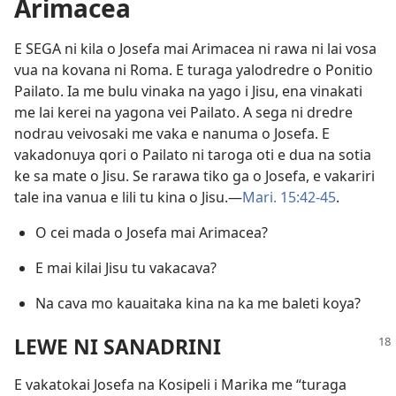
Arimacea
E SEGA ni kila o Josefa mai Arimacea ni rawa ni lai vosa
vua na kovana ni Roma. E turaga yalodredre o Ponitio
Pailato. Ia me bulu vinaka na yago i Jisu, ena vinakati
me lai kerei na yagona vei Pailato. A sega ni dredre
nodrau veivosaki me vaka e nanuma o Josefa. E
vakadonuya qori o Pailato ni taroga oti e dua na sotia
ke sa mate o Jisu. Se rarawa tiko ga o Josefa, e vakariri
tale ina vanua e lili tu kina o Jisu.—
Mari. 15:42-45
.
O cei mada o Josefa mai Arimacea?
E mai kilai Jisu tu vakacava?
Na cava mo kauaitaka kina na ka me baleti koya?
LEWE NI SANADRINI
E vakatokai Josefa na Kosipeli i Marika me “turaga