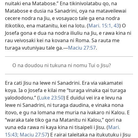
nuitaki ena Matabose.” Ena tikinivolatabu qo, na
Matabose e dusia na Sanadrini, oya na mataveilewai
cecere nodra na Jiu, e vosayaco tale ga ena nodra
itikotiko, ena matanitu, kei na lotu. (
Mari. 15:1,
43
) O
Josefa gona e dua na nodra iliuliu na Jiu, e rawa kina ni
rau veivosaki kei na kovana ni Roma. Sa rauta me
turaga vutuniyau tale ga.—
Maciu 27:57
.
O na doudou ni tukuna ni nomu Tui o Jisu?
Era cati Jisu na lewe ni Sanadrini. Era via vakamatei
koya. Ia o Josefa e kilai me “turaga vinaka qai turaga
yalododonu.” (
Luke 23:50
) E duidui vei ira e levu na
lewe ni Sanadrini, ni turaga daudina, e vinaka nona
itovo, e gu na lomana me muria na ivakaro ni Kalou. E
“waraka tale tiko ga na Matanitu ni Kalou,” qori na
vuna eda rawa ni kaya kina ni tisaipeli i Jisu. (
Mari.
15:43;
Maciu 27:57
) E rairai taleitaka na itukutuku i Jisu