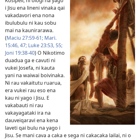
Kosipeli, ni ologi na yago
i Jisu ena lineni vinaka qai
vakadavori ena nona
ibulubulu ni kau sobu
mai na kaunirarawa.
(
Maciu 27:59-61;
Mari.
15:46, 47;
Luke 23:53,
55;
Joni 19:38-40
) O Nikotimo
duadua ga e cavuti ni
vukei Josefa, ni kauta
yani na waiwai boivinaka.
Ni rau vakaitutu ruarua,
era vukei rau eso ena
kau ni yago i Jisu. E
vakabauti ni rau
vakayagataki ira na
dauveiqaravi ena kena
laveti qai bulu na yago i
Jisu. Se mani cava a caka e sega ni cakacaka lailai, ni o