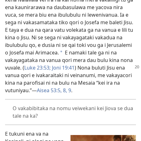
ena kaunirarawa na daubasulawa me yacova nira
vuca, se mera biu ena ibulubulu ni lewenivanua. Ia e
sega ni vakasamataka tiko qori o Josefa me baleti Jisu.
E taya e dua na qara vatu volekata ga na vanua e lili tu
kina o Jisu. Ni se sega ni vakayagataki vakadua na
ibulubulu qo, e dusia ni se qai toki vou ga i Jerusalemi
o Josefa mai Arimacea.
E namaki tale ga ni na
*
vakayagataka na vanua qori mera dau bulu kina nona
vuvale. (
Luke 23:53;
Joni 19:41
) Nona buluti Jisu ena
vanua qori e ivakaraitaki ni veinanumi, me vakayacori
kina na parofisai ni na bulu na Mesaia “kei ira na
vutuniyau.”—
Aisea 53:5,
8, 9
.
O vakabibitaka na nomu veiwekani kei Jiova se dua
tale na ka?
E tukuni ena va na