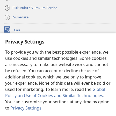
iTukutuku e Vuravura Raraba
iVukevuke
Cau
(opens
new
Privacy Settings
window)
Watchtower LAIBRI ENA INTERNET™
(opens
To provide you with the best possible experience, we
new
®
JW Hub
window)
use cookies and similar technologies. Some cookies
(opens
new
are necessary to make our website work and cannot
®
JW Library
window)
be refused. You can accept or decline the use of
additional cookies, which we use only to improve
Watchtower Library
your experience. None of this data will ever be sold or
used for marketing. To learn more, read the
Global
Policy on Use of Cookies and Similar Technologies
.
You can customize your settings at any time by going
Copyright
© 2026 Watch Tower Bible and Tract Society of Pennsylvania.
to
Privacy Settings
.
S
IVAKAVAKAYAGATAKI
|
VEIVAKADEITAKI
|
PRIVACY SETTINGS