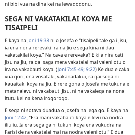
ni bibi vua na dina kei na lewadodonu.
SEGA NI VAKATAKILAI KOYA ME
TISAIPELI
E kaya na
Joni 19:38
ni o Josefa e “tisaipeli tale ga i Jisu,
ia ena nona rerevaki ira na Jiu e sega kina ni dau
vakatakilai koya.” Na cava e rerevaka? E kila nira cati
Jisu na Jiu, ra qai saga mera vakatalai mai valenilotu o
ira na vakabauti koya. (
Joni 7:45-49;
9:22
) Ke dua e caka
vua qori, ena vosataki, vakanadakui, ra qai sega ni
kauaitaki koya na Jiu. E rere gona o Josefa me tukuna e
matanalevu ni vakabauti Jisu, ni na vakaleqa na nona
itutu kei na kena irogorogo.
E sega ni sotava duadua o Josefa na leqa qo. E kaya na
Joni 12:42
, “Era mani vakabauti koya e levu na nodra
iliuliu. Ia era sega ga ni tukuni koya ena vukudra na
Farisi de ra vakatalai mai na nodra valenilotu.” E dua