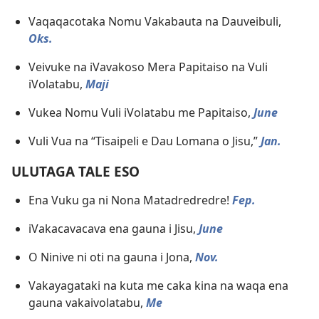
Vaqaqacotaka Nomu Vakabauta na Dauveibuli,
Oks.
Veivuke na iVavakoso Mera Papitaiso na Vuli
iVolatabu,
Maji
Vukea Nomu Vuli iVolatabu me Papitaiso,
June
Vuli Vua na “Tisaipeli e Dau Lomana o Jisu,”
Jan.
ULUTAGA TALE ESO
Ena Vuku ga ni Nona Matadredredre!
Fep.
iVakacavacava ena gauna i Jisu,
June
O Ninive ni oti na gauna i Jona,
Nov.
Vakayagataki na kuta me caka kina na waqa ena
gauna vakaivolatabu,
Me