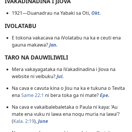
IVAKADINADINA I JIOVA
1921—Duanadrau na Yabaki sa Oti,
Okt.
IVOLATABU
E tokona vakacava na iVolatabu na ka e ceuti ena
gauna makawa?
Jan.
TARO NA DAUWILIWILI
Mera vakayagataka na iVakadinadina i Jiova na
website ni veibuku?
Jul.
Na cava e cavuta kina o Jisu na ka e tukuna o Tevita
ena
Same 22:1
ni bera toka ga ni mate?
Epe.
Na cava e vakaibalebaletaka o Paula ni kaya: ‘Au
mate ena vuku ni lawa ena noqu muria na lawa’?
(
Kala. 2:19
),
June