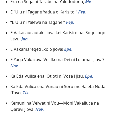
Era na Sega ni Tarabe na Yalododonu,
Me
E “Ulu ni Tagane Yadua o Karisito,”
Fep.
“E Ulu ni Yalewa na Tagane,”
Fep.
E Vakacaucautaki Jiova kei Karisito na iSoqosoqo
Levu,
Jan.
E Vakamareqeti Iko o Jiova!
Epe.
E Yaga Vakacava Vei Iko na Dei ni Loloma i Jiova?
Nov.
Ka Eda Vulica ena iOtioti ni Vosa i Jisu,
Epe.
Ka Eda Vulica ena Vunau ni Soro me Baleta Noda
iTovo,
Tis.
Kemuni na Veiwatini Vou—Moni Vakaliuca na
Qaravi Jiova,
Nov.