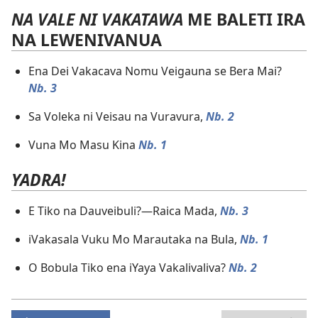
NA VALE NI VAKATAWA
ME BALETI IRA
NA LEWENIVANUA
Ena Dei Vakacava Nomu Veigauna se Bera Mai?
Nb. 3
Sa Voleka ni Veisau na Vuravura,
Nb. 2
Vuna Mo Masu Kina
Nb. 1
YADRA!
E Tiko na Dauveibuli?—Raica Mada,
Nb. 3
iVakasala Vuku Mo Marautaka na Bula,
Nb. 1
O Bobula Tiko ena iYaya Vakalivaliva?
Nb. 2