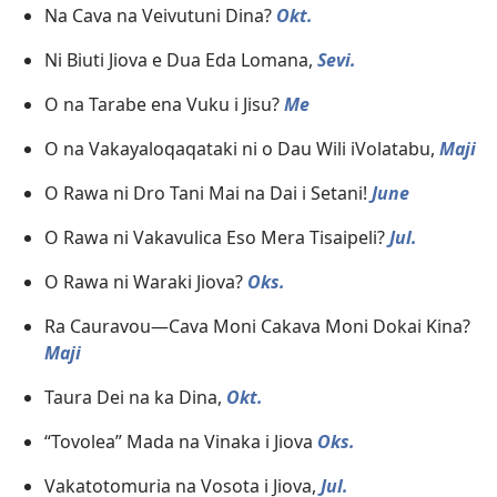
Na Cava na Veivutuni Dina?
Okt.
Ni Biuti Jiova e Dua Eda Lomana,
Sevi.
O na Tarabe ena Vuku i Jisu?
Me
O na Vakayaloqaqataki ni o Dau Wili iVolatabu,
Maji
O Rawa ni Dro Tani Mai na Dai i Setani!
June
O Rawa ni Vakavulica Eso Mera Tisaipeli?
Jul.
O Rawa ni Waraki Jiova?
Oks.
Ra Cauravou—Cava Moni Cakava Moni Dokai Kina?
Maji
Taura Dei na ka Dina,
Okt.
“Tovolea” Mada na Vinaka i Jiova
Oks.
Vakatotomuria na Vosota i Jiova,
Jul.