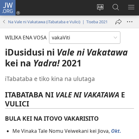
JW.ORG
Dolava
(opens
Veisautaka
Vaqara
VA
new
na
ena
NA
Na Vale ni Vakatawa (iTabataba e Vulici) | Tiseba 2021
window)
Vosa
JW.ORG
LIS
WILIKA ENA VOSA
iDusidusi ni
Vale ni Vakatawa
kei na
Yadra!
2021
iTabataba e tiko kina na ulutaga
ITABATABA NI
VALE NI VAKATAWA
E
VULICI
BULA KEI NA ITOVO VAKARISITO
Me Vinaka Tale Nomu Veiwekani kei Jiova,
Okt.