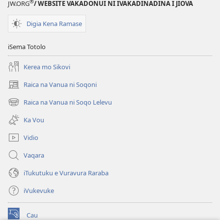
®
JW.ORG
/ WEBSITE VAKADONUI NI IVAKADINADINA I JIOVA
VAKATAWA
(ITABATABA
Digia Kena Ramase
E
VULICI)
iSema Totolo
Tiseba 2021
Kerea mo Sikovi
Raica na Vanua ni Soqoni
(opens
new
Raica na Vanua ni Soqo Lelevu
(opens
window)
new
Ka Vou
window)
Vidio
Vaqara
iTukutuku e Vuravura Raraba
iVukevuke
Cau
(opens