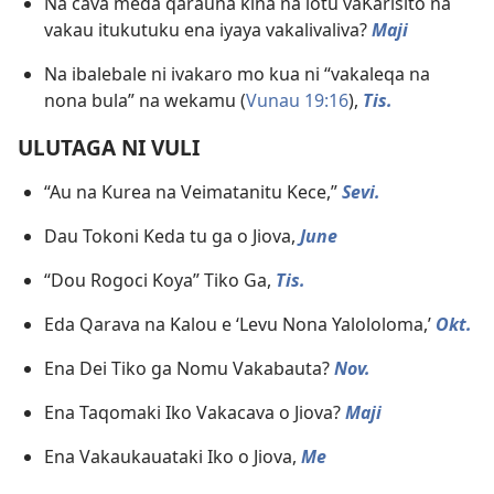
Na cava meda qarauna kina na lotu vaKarisito na
vakau itukutuku ena iyaya vakalivaliva?
Maji
Na ibalebale ni ivakaro mo kua ni “vakaleqa na
nona bula” na wekamu (
Vunau 19:16
),
Tis.
ULUTAGA NI VULI
“Au na Kurea na Veimatanitu Kece,”
Sevi.
Dau Tokoni Keda tu ga o Jiova,
June
“Dou Rogoci Koya” Tiko Ga,
Tis.
Eda Qarava na Kalou e ‘Levu Nona Yalololoma,’
Okt.
Ena Dei Tiko ga Nomu Vakabauta?
Nov.
Ena Taqomaki Iko Vakacava o Jiova?
Maji
Ena Vakaukauataki Iko o Jiova,
Me