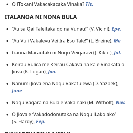
O iTokani Vakacakacaka Vinaka?
Tis.
ITALANOA NI NONA BULA
“Au sa Qai Taleitaka qo na Vunau!” (V. Vicini),
Epe.
“Au Vuli Vakalevu Vei Ira Eso Tale!” (L. Breine),
Me
Gauna Marautaki ni Noqu Veiqaravi (J. Kikot),
Jul.
Keirau Vulica me Keirau Cakava na ka e Vinakata o
Jiova (K. Logan),
Jan.
Nanumi Jiova ena Noqu Vakatulewa (D. Yazbek),
June
Noqu Vaqara na Bula e Vakainaki (M. Witholt),
Nov.
O Jiova e ‘Vakadodonutaka na Noqu iLakolako’
(S. Hardy),
Fep.