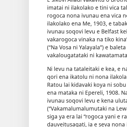
imatai ni ilakolako e tini vica 
rogoca nona ivunau ena vica no
ilakolako ena Me, 1903, e taba
ivunau soqovi levu e Belfast ke
vakarogoca vinaka na tiko kin
(“Na Vosa ni Yalayala”) e balet
vakalougatataki ni kawatamata
Ni levu na tataleitaki e kea, e
qori ena ikatolu ni nona ilakol
Ratou lai kidavaki koya ni sob
ena mataka ni Epereli, 1908. Na
ivunau soqovi levu e kena ulut
(“Vakamalumalumutaki na Lewa i
siga ya era lai “rogoca yani e r
dauveitusaqati, ia e seva nona