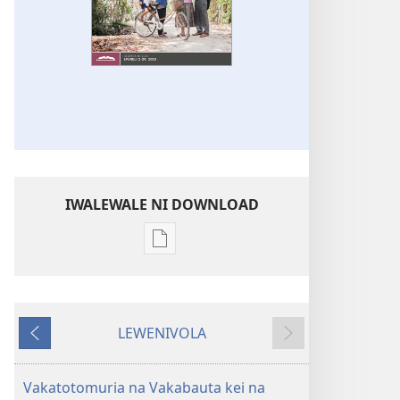
IWALEWALE NI DOWNLOAD
Sala
me
download
kina
LEWENIVOLA
na
LESU
TARAVA
ka
I
e
MURI
Vakatotomuria na Vakabauta kei na
tabaki