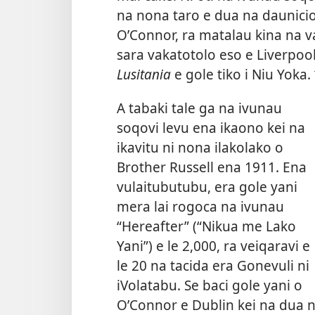
na nona taro e dua na dauniciol
O’Connor, ra matalau kina na v
sara vakatotolo eso e Liverpool
Lusitania
e gole tiko i Niu Yoka.
A tabaki tale ga na ivunau
soqovi levu ena ikaono kei na
ikavitu ni nona ilakolako o
Brother Russell ena 1911. Ena
vulaitubutubu, era gole yani
mera lai rogoca na ivunau
“Hereafter” (“Nikua me Lako
Yani”) e le 2,000, ra veiqaravi e
le 20 na tacida era Gonevuli ni
iVolatabu. Se baci gole yani o
O’Connor e Dublin kei na dua 