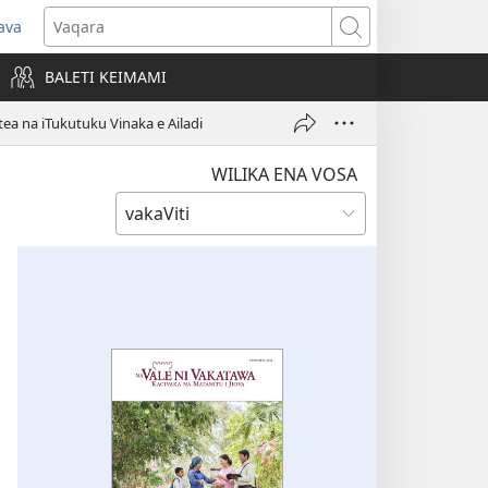
ava
pens
Vaqara
ew
BALETI KEIMAMI
ndow)
ea na iTukutuku Vinaka e Ailadi
WILIKA ENA VOSA