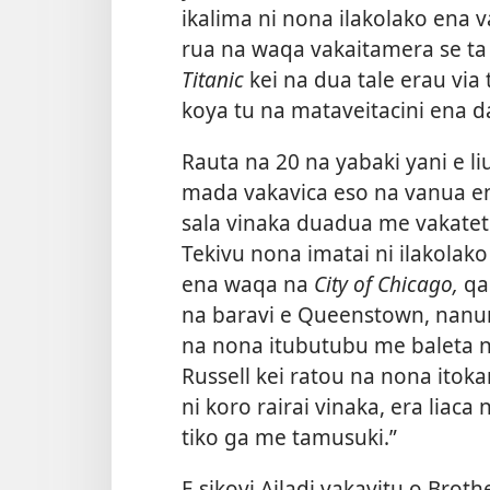
ikalima ni nona ilakolako ena va
rua na waqa vakaitamera se ta
Titanic
kei na dua tale erau via
koya tu na mataveitacini ena d
Rauta na 20 na yabaki yani e l
mada vakavica eso na vanua en
sala vinaka duadua me vakatete
Tekivu nona imatai ni ilakolako 
ena waqa na
City of Chicago,
qa
na baravi e Queenstown, nanum
na nona itubutubu me baleta na
Russell kei ratou na nona itok
ni koro rairai vinaka, era liaca
tiko ga me tamusuki.”
E sikovi Ailadi vakavitu o Brothe