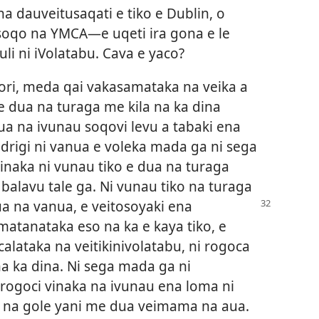
na dauveitusaqati e tiko e Dublin, o
osoqo na YMCA—e uqeti ira gona e le
li ni iVolatabu. Cava e yaco?
ri, meda qai vakasamataka na veika a
 e dua na turaga me kila na ka dina
ua na ivunau soqovi levu a tabaki ena
drigi ni vanua e voleka mada ga ni sega
inaka ni vunau tiko e dua na turaga
balavu tale ga. Ni vunau tiko na turaga
ua na vanua, e veitosoyaki ena
matanataka eso na ka e kaya tiko, e
lataka na veitikinivolatabu, ni rogoca
na ka dina. Ni sega mada ga ni
rogoci vinaka na ivunau ena loma ni
a na gole yani me dua veimama na aua.