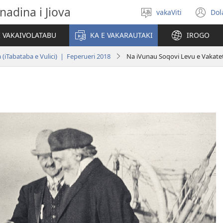
nadina i Jiova
vakaViti
Dol
Digia
(o
na
n
I VAKAIVOLATABU
KA E VAKARAUTAKI
IROGO
Vosa
wi
 (iTabataba e Vulici) | Feperueri 2018
Na iVunau Soqovi Levu e Vakatet