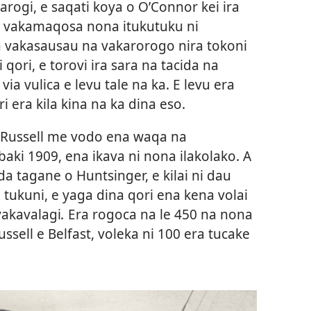
rogi, e saqati koya o O’Connor kei ira
ka vakamaqosa nona itukutuku ni
a vakasausau na vakarorogo nira tokoni
 qori, e torovi ira sara na tacida na
via vulica e levu tale na ka. E levu era
i era kila kina na ka dina eso.
r Russell me vodo ena waqa na
baki 1909, ena ikava ni nona ilakolako. A
da tagane o Huntsinger, e kilai ni dau
 tukuni, e yaga dina qori ena kena volai
vakavalagi
.
Era rogoca na le 450 na nona
ssell e Belfast, voleka ni 100 era tucake