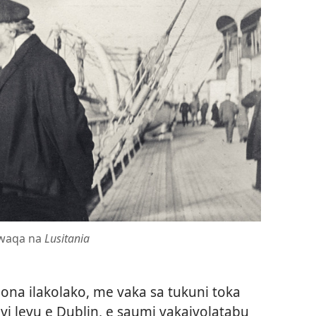
a waqa na
Lusitania
 nona ilakolako, me vaka sa tukuni toka
vi levu e Dublin, e saumi vakaivolatabu