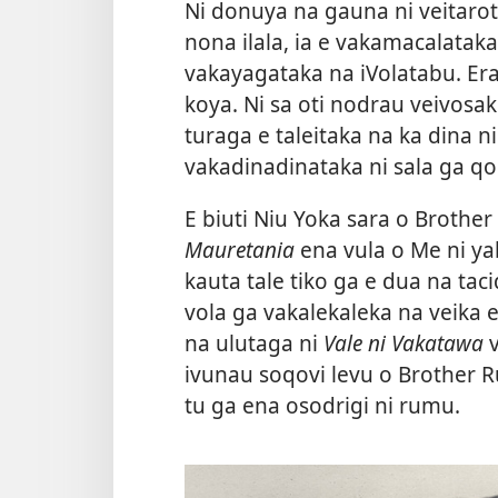
Ni donuya na gauna ni veitarota
nona ilala, ia e vakamacalata
vakayagataka na iVolatabu. Er
koya. Ni sa oti nodrau veivosaki
turaga e taleitaka na ka dina ni 
vakadinadinataka ni sala ga qor
E biuti Niu Yoka sara o Brothe
Mauretania
ena vula o Me ni ya
kauta tale tiko ga e dua na taci
vola ga vakalekaleka na veika e
na ulutaga ni
Vale ni Vakatawa
ivunau soqovi levu o Brother Ru
tu ga ena osodrigi ni rumu.