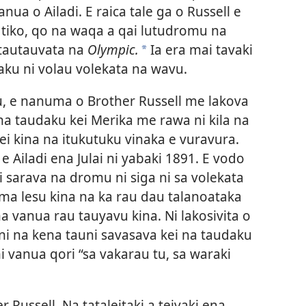
nua o Ailadi. E raica tale ga o Russell e
 tiko, qo na waqa a qai lutudromu na
 tautauvata na
Olympic.
Ia era mai tavaki
*
aku ni volau volekata na wavu.
iu, e nanuma o Brother Russell me lakova
a taudaku kei Merika me rawa ni kila na
i kina na itukutuku vinaka e vuravura.
e Ailadi ena Julai ni yabaki 1891. E vodo
i sarava na dromu ni siga ni sa volekata
a lesu kina na ka rau dau talanoataka
 vanua rau tauyavu kina. Ni lakosivita o
ani na kena tauni savasava kei na taudaku
 ni vanua qori “sa vakarau tu, sa waraki
r Russell. Na tataleitaki a teivaki ena