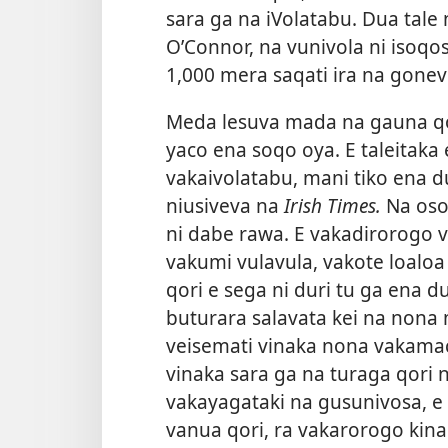
sara ga na iVolatabu. Dua tale 
O’Connor, na vunivola ni isoq
1,000 mera saqati ira na gonevu
Meda lesuva mada na gauna qo
yaco ena soqo oya. E taleitaka
vakaivolatabu, mani tiko ena d
niusiveva na
Irish Times.
Na oso
ni dabe rawa. E vakadirorogo v
vakumi vulavula, vakote loaloa 
qori e sega ni duri tu ga ena d
buturara salavata kei na nona 
veisemati vinaka nona vakamaca
vinaka sara ga na turaga qori 
vakayagataki na gusunivosa, e 
vanua qori, ra vakarorogo kin