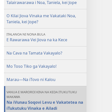
Talairawarawa i Noa, Taniela, kei Jope
NA
VALE
O Kilai Jiova Vinaka me Vakataki Noa,
NI
Taniela, kei Jope?
VAKATAWA
(ITABATABA
ITALANOA NI NONA BULA
E
E Rawarawa Vei Jiova na ka Kece
VULICI)
Feperueri 2018
Na Cava na Tamata Vakayalo?
Mo Toso Tiko ga Vakayalo!
Marau—Na iTovo ni Kalou
VANUA E MAROROI KINA NA KEDA ITUKUTUKU
MAKAWA
Na iVunau Soqovi Levu e Vakatetea na
iTukutuku Vinaka e Ailadi