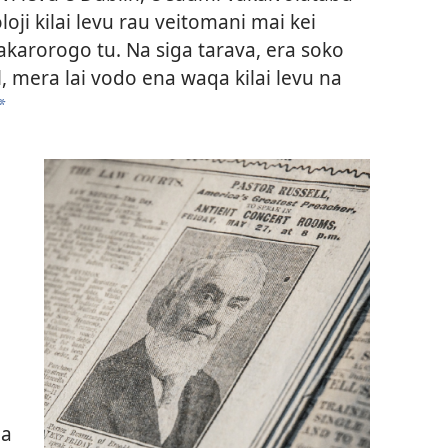
oji kilai levu rau veitomani mai kei
akarorogo tu. Na siga tarava, era soko
, mera lai vodo ena waqa kilai levu na
*
na