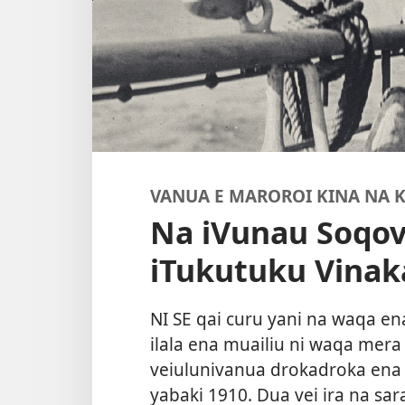
VANUA E MAROROI KINA NA 
Na iVunau Soqov
iTukutuku Vinaka
NI SE qai curu yani na waqa en
ilala ena muailiu ni waqa mera
veiulunivanua drokadroka ena 
yabaki 1910. Dua vei ira na sara