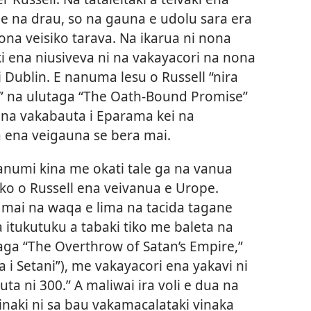
tale na drau, so na gauna e udolu sara era
na veisiko tarava. Na ikarua ni nona
ki ena niusiveva ni na vakayacori na nona
i Dublin. E nanuma lesu o Russell “nira
a” na ulutaga “The Oath-Bound Promise”
a na vakabauta i Eparama kei na
 ena veigauna se bera mai.
 nanumi kina me okati tale ga na vanua
ako o Russell ena veivanua e Urope.
u mai na waqa e lima na tacida tagane
 itukutuku a tabaki tiko me baleta na
aga “The Overthrow of Satan’s Empire,”
 Setani”), me vakayacori ena yakavi ni
auta ni 300.” A maliwai ira voli e dua na
 inaki ni sa bau vakamacalataki vinaka