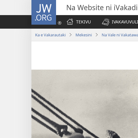
JW.ORG
Na Website ni iVakadi
TEKIVU
IVAKAVUVUL
Ka e Vakarautaki
Mekesini
Na Vale ni Vakatawa