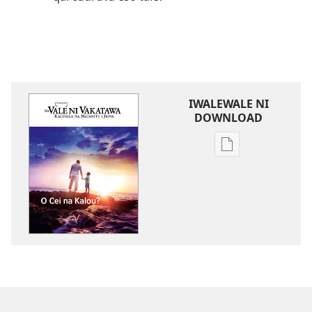
IWALEWALE NI
DOWNLOAD
Sala
me
download
kina
na
ka
e
tabaki
NA
VALE