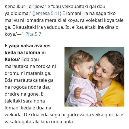
Kena ikuri, o “Jiova” e “dau veikauaitaki qai dau
yalololoma.” (
Jemesa 5:11
) E lomani ira na saga tiko
mai vu ni lomadra mera kilai koya, ra volekati koya tale
ga. E kauaitaki ira yadudua. Io, e ‘kauaitaki
ira
dina o
koya.’—
1 Pita 5:7
E yaga vakacava vei
keda na loloma ni
Kalou?
Eda dau
marautaka na totoka ni
dromu ni matanisiga.
Eda marautaka tale ga
na rogoca nodra dau
dredre na gone. E
taleitaki sara nona
lomani keda e dua na
wekada. De dua eda sega ni gadreva na veika qori, ia e
vakalougatataki kina noda bula.