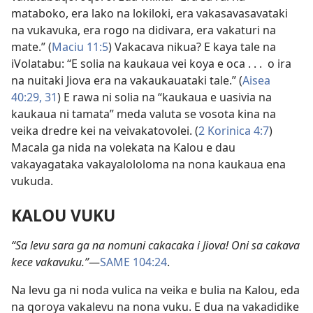
mataboko, era lako na lokiloki, era vakasavasavataki
na vukavuka, era rogo na didivara, era vakaturi na
mate.” (
Maciu 11:5
) Vakacava nikua? E kaya tale na
iVolatabu: “E solia na kaukaua vei koya e oca . . . o ira
na nuitaki Jiova era na vakaukauataki tale.” (
Aisea
40:29,
31
) E rawa ni solia na “kaukaua e uasivia na
kaukaua ni tamata” meda valuta se vosota kina na
veika dredre kei na veivakatovolei. (
2 Korinica 4:7
)
Macala ga nida na volekata na Kalou e dau
vakayagataka vakayalololoma na nona kaukaua ena
vukuda.
KALOU VUKU
“Sa levu sara ga na nomuni cakacaka i Jiova! Oni sa cakava
kece vakavuku.”
—
SAME 104:24
.
Na levu ga ni noda vulica na veika e bulia na Kalou, eda
na qoroya vakalevu na nona vuku. E dua na vakadidike