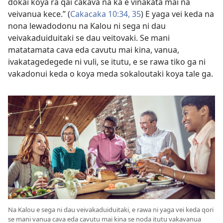
dokai koya ra qai cakava na ka e vinakata mai na
veivanua kece.” (
Cakacaka 10:34, 35
) E yaga vei keda na
nona lewadodonu na Kalou ni sega ni dau
veivakaduiduitaki se dau veitovaki. Se mani
matatamata cava eda cavutu mai kina, vanua,
ivakatagedegede ni vuli, se itutu, e se rawa tiko ga ni
vakadonui keda o koya meda sokaloutaki koya tale ga.
Na Kalou e sega ni dau veivakaduiduitaki, e rawa ni yaga vei keda qori
se mani vanua cava eda cavutu mai kina se noda itutu vakavanua