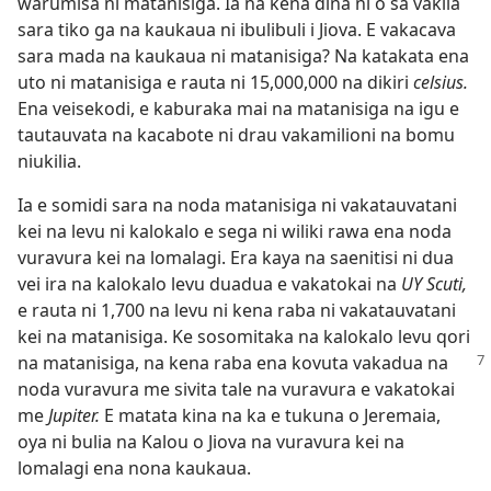
warumisa ni matanisiga. Ia na kena dina ni o sa vakila
sara tiko ga na kaukaua ni ibulibuli i Jiova. E vakacava
sara mada na kaukaua ni matanisiga? Na katakata ena
uto ni matanisiga e rauta ni 15,000,000 na dikiri
celsius.
Ena veisekodi, e kaburaka mai na matanisiga na igu e
tautauvata na kacabote ni drau vakamilioni na bomu
niukilia.
Ia e somidi sara na noda matanisiga ni vakatauvatani
kei na levu ni kalokalo e sega ni wiliki rawa ena noda
vuravura kei na lomalagi. Era kaya na saenitisi ni dua
vei ira na kalokalo levu duadua e vakatokai na
UY Scuti,
e rauta ni 1,700 na levu ni kena raba ni vakatauvatani
kei na matanisiga. Ke sosomitaka na kalokalo levu qori
na matanisiga, na kena raba ena kovuta
vakadua na
noda vuravura me sivita tale na vuravura e vakatokai
me
Jupiter.
E matata kina na ka e tukuna o Jeremaia,
oya ni bulia na Kalou o Jiova na vuravura kei na
lomalagi ena nona kaukaua.