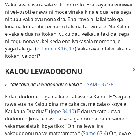
Vakacava e ivakasala vuku qori? Io. Era kaya na vuniwai
ni veivosoti e rawa ni moce vinaka kina e dua, ena sega
ni tubu vakalevu nona dra. Ena rawa ni lailai tale ga
kina na lomabibi kei na so tale na tauvimate. Na Kalou
e vaka e dua na itokani vuku dau veikauaitaki qai sega
ni cegu nona vukei keda ena ivakasala momona, e
yaga tale ga. (
2 Timoci 3:16, 17
) Vakacava o taleitaka na
itokani va qori?
KALOU LEWADODONU
E “taleitaka na lewadodonu o Jiova.”
—
SAME 37:28
.
E dau dodonu tu ga na ka e cakava na Kalou. E “sega ni
rawa vua na Kalou dina me caka ca, me cala o koya e
Kaukaua Duadua!” (
Jope 34:10
) E dau vakataulewa
dodonu o Jiova, e cavuta sara ga qori na daunisame ni
vakamacalataki koya tiko: “Oni na lewai ira
vakadodonu na veimatatamata.” (
Same 67:4
) O “Jiova e