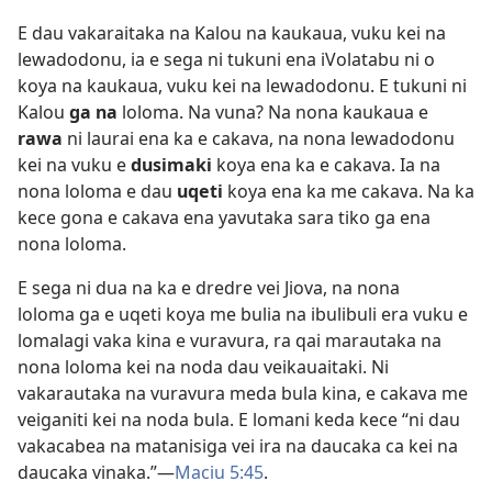
E dau vakaraitaka na Kalou na kaukaua, vuku kei na
lewadodonu, ia e sega ni tukuni ena iVolatabu ni o
koya na kaukaua, vuku kei na lewadodonu. E tukuni ni
Kalou
ga na
loloma. Na vuna? Na nona kaukaua e
rawa
ni laurai ena ka e cakava, na nona lewadodonu
kei na vuku e
dusimaki
koya ena ka e cakava. Ia na
nona loloma e dau
uqeti
koya ena ka me cakava. Na ka
kece gona e cakava ena yavutaka sara tiko ga ena
nona loloma.
E sega ni dua na ka e dredre vei Jiova, na nona
loloma ga e uqeti koya me bulia na ibulibuli era vuku e
lomalagi vaka kina e vuravura, ra qai marautaka na
nona loloma kei na noda dau veikauaitaki. Ni
vakarautaka na vuravura meda bula kina, e cakava me
veiganiti kei na noda bula. E lomani keda kece “ni dau
vakacabea na matanisiga vei ira na daucaka ca kei na
daucaka vinaka.”—
Maciu 5:45
.