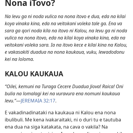
Nona iTovo?
Na levu ga ni noda vulica na nona itovo e dua, eda na kilai
koya vinaka kina, eda na veitokani voleka tale ga. Ena va
sara ga qori noda kila na itovo ni Kalou, na levu ga ni noda
vulica na nona itovo, eda na kilai koya vinaka kina, eda na
veitokani voleka sara. Ia na itovo kece e kilai kina na Kalou,
e vakasakiti duadua na nona kaukaua, vuku, lewadodonu
kei na loloma.
KALOU KAUKAUA
“Oilei, kemuni na Turaga Cecere Duadua Jiova! Raica! Oni
bulia na lomalagi kei na vuravura ena nomuni kaukaua
levu.”
—
JEREMAIA 32:17
.
E vakadinadinataki na kaukaua ni Kalou ena nona
ibulibuli. Me kena ivakaraitaki, ni o duri tu e tautuba
ena dua na siga katakata, na cava o vakila? Na