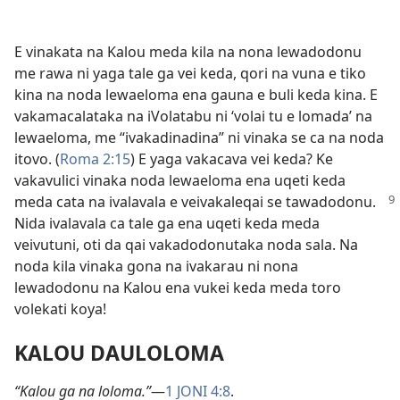
E vinakata na Kalou meda kila na nona lewadodonu
me rawa ni yaga tale ga vei keda, qori na vuna e tiko
kina na noda lewaeloma ena gauna e buli keda kina. E
vakamacalataka na iVolatabu ni ‘volai tu e lomada’ na
lewaeloma, me “ivakadinadina” ni vinaka se ca na noda
itovo. (
Roma 2:15
) E yaga vakacava vei keda? Ke
vakavulici vinaka noda lewaeloma ena uqeti keda
meda cata na ivalavala e veivakaleqai se tawadodonu.
Nida ivalavala ca tale ga ena uqeti keda meda
veivutuni, oti da qai vakadodonutaka noda sala. Na
noda kila vinaka gona na ivakarau ni nona
lewadodonu na Kalou ena vukei keda meda toro
volekati koya!
KALOU DAULOLOMA
“Kalou ga na loloma.”
—
1 JONI 4:8
.