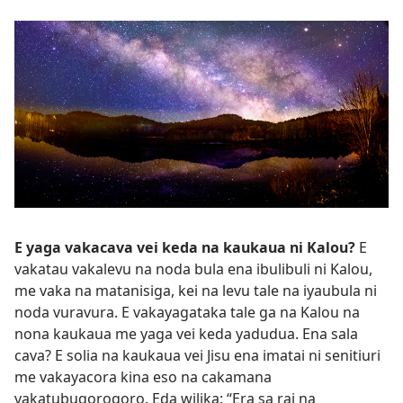
E yaga vakacava vei keda na kaukaua ni Kalou?
E
vakatau vakalevu na noda bula ena ibulibuli ni Kalou,
me vaka na matanisiga, kei na levu tale na iyaubula ni
noda vuravura. E vakayagataka tale ga na Kalou na
nona kaukaua me yaga vei keda yadudua. Ena sala
cava? E solia na kaukaua vei Jisu ena imatai ni senitiuri
me vakayacora kina eso na cakamana
vakatubuqoroqoro. Eda wilika: “Era sa rai na