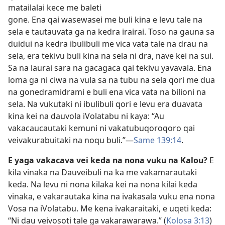
matailalai kece me baleti
gone. Ena qai wasewasei me buli kina e levu tale na
sela e tautauvata ga na kedra irairai. Toso na gauna sa
duidui na kedra ibulibuli me vica vata tale na drau na
sela, era tekivu buli kina na sela ni dra, nave kei na sui.
Sa na laurai sara na gacagaca qai tekivu yavavala. Ena
loma ga ni ciwa na vula sa na tubu na sela qori me dua
na gonedramidrami e buli ena vica vata na bilioni na
sela. Na vukutaki ni ibulibuli qori e levu era duavata
kina kei na dauvola iVolatabu ni kaya: “Au
vakacaucautaki kemuni ni vakatubuqoroqoro qai
veivakurabuitaki na noqu buli.”—
Same 139:14
.
E yaga vakacava vei keda na nona vuku na Kalou?
E
kila vinaka na Dauveibuli na ka me vakamarautaki
keda. Na levu ni nona kilaka kei na nona kilai keda
vinaka, e vakarautaka kina na ivakasala vuku ena nona
Vosa na iVolatabu. Me kena ivakaraitaki, e uqeti keda:
“Ni dau veivosoti tale ga vakarawarawa.” (
Kolosa 3:13
)