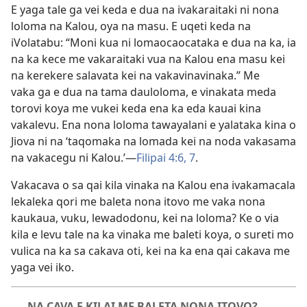
E yaga tale ga vei keda e dua na ivakaraitaki ni nona
loloma na Kalou, oya na masu. E uqeti keda na
iVolatabu: “Moni kua ni lomaocaocataka e dua na ka, ia
na ka kece me vakaraitaki vua na Kalou ena masu kei
na kerekere salavata kei na vakavinavinaka.” Me
vaka ga e dua na tama dauloloma, e vinakata meda
torovi koya me vukei keda ena ka eda kauai kina
vakalevu. Ena nona loloma tawayalani e yalataka kina o
Jiova ni na ‘taqomaka na lomada kei na noda vakasama
na vakacegu ni Kalou.’—
Filipai 4:6, 7
.
Vakacava o sa qai kila vinaka na Kalou ena ivakamacala
lekaleka qori me baleta nona itovo me vaka nona
kaukaua, vuku, lewadodonu, kei na loloma? Ke o via
kila e levu tale na ka vinaka me baleti koya, o sureti mo
vulica na ka sa cakava oti, kei na ka ena qai cakava me
yaga vei iko.
NA CAVA E KILAI ME BALETA NONA ITOVO?