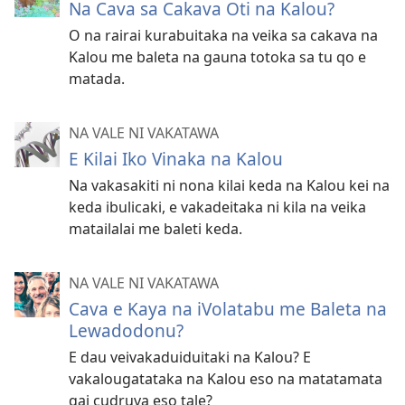
Na Cava sa Cakava Oti na Kalou?
O na rairai kurabuitaka na veika sa cakava na
Kalou me baleta na gauna totoka sa tu qo e
matada.
NA VALE NI VAKATAWA
E Kilai Iko Vinaka na Kalou
Na vakasakiti ni nona kilai keda na Kalou kei na
keda ibulicaki, e vakadeitaka ni kila na veika
matailalai me baleti keda.
NA VALE NI VAKATAWA
Cava e Kaya na iVolatabu me Baleta na
Lewadodonu?
E dau veivakaduiduitaki na Kalou? E
vakalougatataka na Kalou eso na matatamata
qai cudruva eso tale?