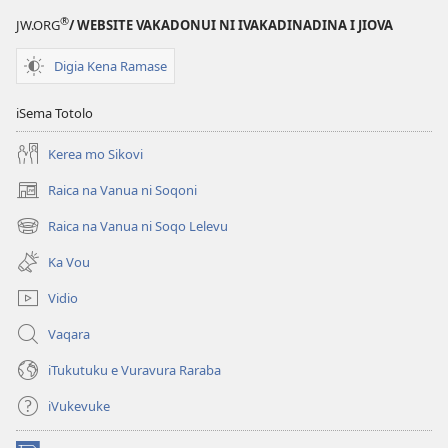
NI
®
JW.ORG
/ WEBSITE VAKADONUI NI IVAKADINADINA I JIOVA
VAKATAWA
O
Digia Kena Ramase
Cei
na
iSema Totolo
Yaca
ni
Kerea mo Sikovi
Kalou?
Raica na Vanua ni Soqoni
(opens
new
Raica na Vanua ni Soqo Lelevu
(opens
window)
new
Ka Vou
window)
Vidio
Vaqara
iTukutuku e Vuravura Raraba
iVukevuke