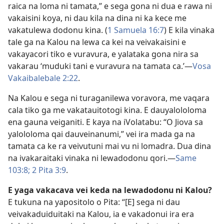
raica na loma ni tamata,” e sega gona ni dua e rawa ni
vakaisini koya, ni dau kila na dina ni ka kece me
vakatulewa dodonu kina. (
1 Samuela 16:7
) E kila vinaka
tale ga na Kalou na lewa ca kei na veivakaisini e
vakayacori tiko e vuravura, e yalataka gona nira sa
vakarau ‘muduki tani e vuravura na tamata ca.’—
Vosa
Vakaibalebale 2:22
.
Na Kalou e sega ni turaganilewa voravora, me vaqara
cala tiko ga me vakatauitotogi kina. E dauyalololoma
ena gauna veiganiti. E kaya na iVolatabu: “O Jiova sa
yalololoma qai dauveinanumi,” vei ira mada ga na
tamata ca ke ra veivutuni mai vu ni lomadra. Dua dina
na ivakaraitaki vinaka ni lewadodonu qori.—
Same
103:8;
2 Pita 3:9
.
E yaga vakacava vei keda na lewadodonu ni Kalou?
E tukuna na yapositolo o Pita: “[E] sega ni dau
veivakaduiduitaki na Kalou, ia e vakadonui ira era