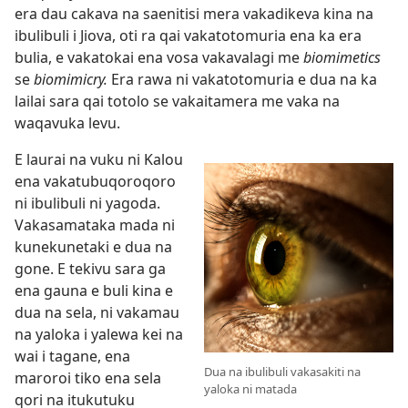
era dau cakava na saenitisi mera vakadikeva kina na
ibulibuli i Jiova, oti ra qai vakatotomuria ena ka era
bulia, e vakatokai ena vosa vakavalagi me
biomimetics
se
biomimicry.
Era rawa ni vakatotomuria e dua na ka
lailai sara qai totolo se vakaitamera me vaka na
waqavuka levu.
E laurai na vuku ni Kalou
ena vakatubuqoroqoro
ni ibulibuli ni yagoda.
Vakasamataka mada ni
kunekunetaki e dua na
gone. E tekivu sara ga
ena gauna e buli kina e
dua na sela, ni vakamau
na yaloka i yalewa kei na
wai i tagane, ena
Dua na ibulibuli vakasakiti na
maroroi tiko ena sela
yaloka ni matada
qori na itukutuku