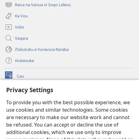
new
Raica na Vanua ni Soqo Lelevu
(opens
window)
new
Ka Vou
window)
Vidio
Vaqara
iTukutuku e Vuravura Raraba
iVukevuke
Cau
(opens
new
Privacy Settings
window)
Watchtower LAIBRI ENA INTERNET™
(opens
To provide you with the best possible experience, we
new
®
JW Hub
window)
use cookies and similar technologies. Some cookies
(opens
new
are necessary to make our website work and cannot
®
JW Library
window)
be refused. You can accept or decline the use of
additional cookies, which we use only to improve
Watchtower Library