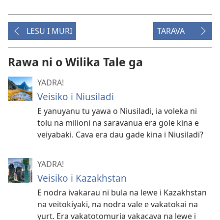
LESU I MURI
TARAVA
Rawa ni o Wilika Tale ga
YADRA!
Veisiko i Niusiladi
E yanuyanu tu yawa o Niusiladi, ia voleka ni
tolu na milioni na saravanua era gole kina e
veiyabaki. Cava era dau gade kina i Niusiladi?
YADRA!
Veisiko i Kazakhstan
E nodra ivakarau ni bula na lewe i Kazakhstan
na veitokiyaki, na nodra vale e vakatokai na
yurt. Era vakatotomuria vakacava na lewe i