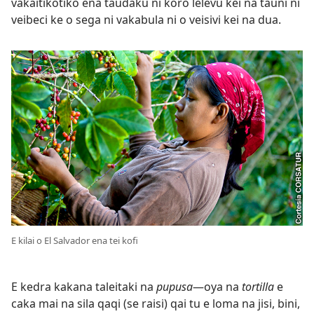
vakaitikotiko ena taudaku ni koro lelevu kei na tauni ni
veibeci ke o sega ni vakabula ni o veisivi kei na dua.
E kilai o El Salvador ena tei kofi
E kedra kakana taleitaki na
pupusa​
—oya na
tortilla
e
caka mai na sila qaqi (se raisi) qai tu e loma na jisi, bini,