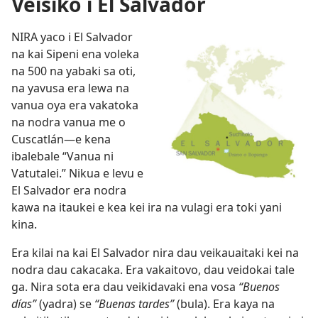
Veisiko i El Salvador
NIRA yaco i El Salvador
na kai Sipeni ena voleka
na 500 na yabaki sa oti,
na yavusa era lewa na
vanua oya era vakatoka
na nodra vanua me o
Cuscatlán​—e kena
ibalebale “Vanua ni
Vatutalei.” Nikua e levu e
El Salvador era nodra
kawa na itaukei e kea kei ira na vulagi era toki yani
kina.
Era kilai na kai El Salvador nira dau veikauaitaki kei na
nodra dau cakacaka. Era vakaitovo, dau veidokai tale
ga. Nira sota era dau veikidavaki ena vosa
“Buenos
días”
(yadra) se
“Buenas tardes”
(bula). Era kaya na