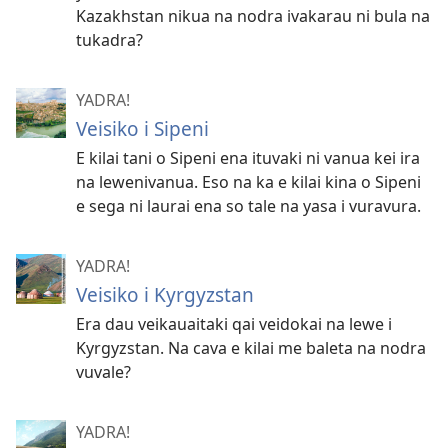
Kazakhstan nikua na nodra ivakarau ni bula na
tukadra?
YADRA!
Veisiko i Sipeni
E kilai tani o Sipeni ena ituvaki ni vanua kei ira
na lewenivanua. Eso na ka e kilai kina o Sipeni
e sega ni laurai ena so tale na yasa i vuravura.
YADRA!
Veisiko i Kyrgyzstan
Era dau veikauaitaki qai veidokai na lewe i
Kyrgyzstan. Na cava e kilai me baleta na nodra
vuvale?
YADRA!