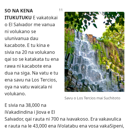
SO NA KENA
ITUKUTUKU
E vakatokai
o El Salvador me vanua
ni volukano se
ulunivanua dau
kacabote. E tu kina e
sivia na 20 na volukano
qai so se katakata tu ena
rawa ni kacabote ena
dua na siga. Na vatu e tu
ena savu na Los Tercios,
oya na vatu waicala ni
volukano.
Savu o Los Tercios mai Suchitoto
E sivia na 38,000 na
iVakadindina i Jiova e El
Salvador, qai rauta ni 700 na ivavakoso. Era vakavulica
e rauta na le 43,000 ena iVolatabu ena vosa vakaSipeni,