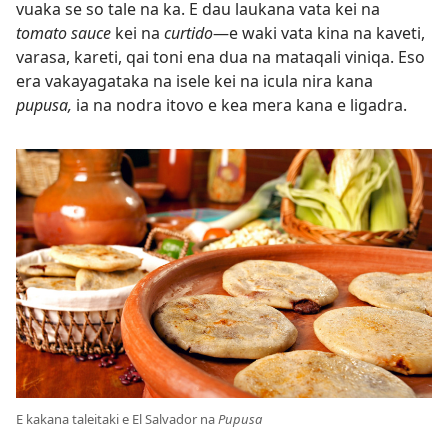
vuaka se so tale na ka. E dau laukana vata kei na
tomato sauce
kei na
curtido​
—e waki vata kina na kaveti,
varasa, kareti, qai toni ena dua na mataqali viniqa. Eso
era vakayagataka na isele kei na icula nira kana
pupusa,
ia na nodra itovo e kea mera kana e ligadra.
E kakana taleitaki e El Salvador na
Pupusa