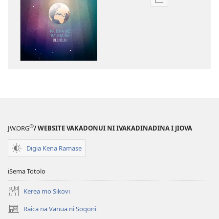
Sala
me
download
kina
na
ka
e
tabaki
YADRA!
Ka
Dina
®
JW.ORG
/ WEBSITE VAKADONUI NI IVAKADINADINA I JIOVA
me
Baleta
Digia Kena Ramase
na
Bulibuli
iSema Totolo
Kerea mo Sikovi
Raica na Vanua ni Soqoni
(opens