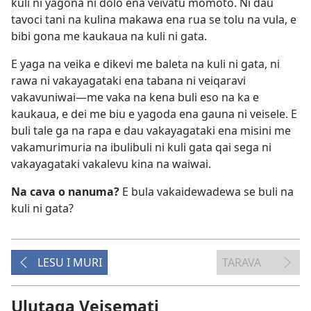
kuli ni yagona ni dolo ena veivatu momoto. Ni dau
tavoci tani na kulina makawa ena rua se tolu na vula, e
bibi gona me kaukaua na kuli ni gata.
E yaga na veika e dikevi me baleta na kuli ni gata, ni
rawa ni vakayagataki ena tabana ni veiqaravi
vakavuniwai​—⁠me vaka na kena buli eso na ka e
kaukaua, e dei me biu e yagoda ena gauna ni veisele. E
buli tale ga na rapa e dau vakayagataki ena misini me
vakamurimuria na ibulibuli ni kuli gata qai sega ni
vakayagataki vakalevu kina na waiwai.
Na cava o nanuma?
E bula vakaidewadewa se buli na
kuli ni gata?
LESU I MURI
TARAVA
Ulutaga Veisemati