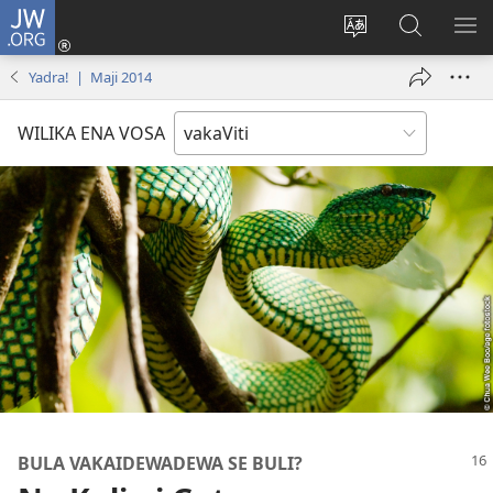
JW.ORG
Dolava
(opens
Veisautaka
Vaqara
VA
new
na
ena
NA
Yadra! | Maji 2014
window)
Vosa
JW.ORG
LIS
WILIKA ENA VOSA
BULA VAKAIDEWADEWA SE BULI?