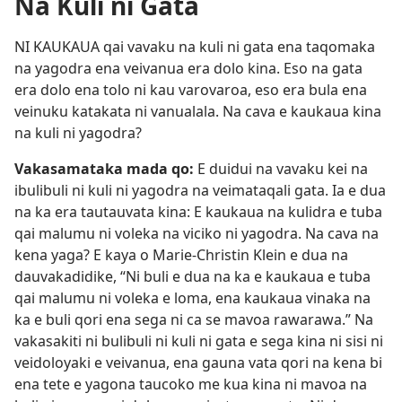
Na Kuli ni Gata
NI KAUKAUA qai vavaku na kuli ni gata ena taqomaka
na yagodra ena veivanua era dolo kina. Eso na gata
era dolo ena tolo ni kau varovaroa, eso era bula ena
veinuku katakata ni vanualala. Na cava e kaukaua kina
na kuli ni yagodra?
Vakasamataka mada qo:
E duidui na vavaku kei na
ibulibuli ni kuli ni yagodra na veimataqali gata. Ia e dua
na ka era tautauvata kina: E kaukaua na kulidra e tuba
qai malumu ni voleka na viciko ni yagodra. Na cava na
kena yaga? E kaya o Marie-Christin Klein e dua na
dauvakadidike, “Ni buli e dua na ka e kaukaua e tuba
qai malumu ni voleka e loma, ena kaukaua vinaka na
ka e buli qori ena sega ni ca se mavoa rawarawa.” Na
vakasakiti ni bulibuli ni kuli ni gata e sega kina ni sisi ni
veidoloyaki e veivanua, ena gauna vata qori na kena bi
ena tete e yagona taucoko me kua kina ni mavoa na