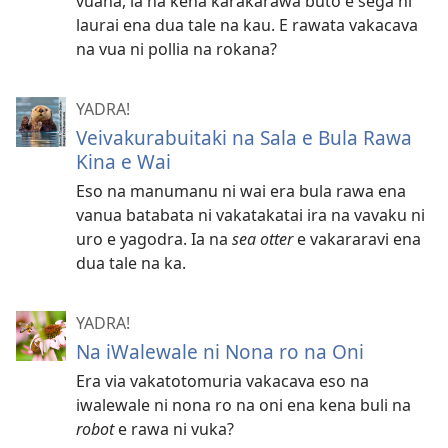
vuana, ia na kena karakarawa buto e sega ni
laurai ena dua tale na kau. E rawata vakacava
na vua ni pollia na rokana?
YADRA!
Veivakurabuitaki na Sala e Bula Rawa
Kina e Wai
Eso na manumanu ni wai era bula rawa ena
vanua batabata ni vakatakatai ira na vavaku ni
uro e yagodra. Ia na
sea otter
e vakararavi ena
dua tale na ka.
YADRA!
Na iWalewale ni Nona ro na Oni
Era via vakatotomuria vakacava eso na
iwalewale ni nona ro na oni ena kena buli na
robot
e rawa ni vuka?