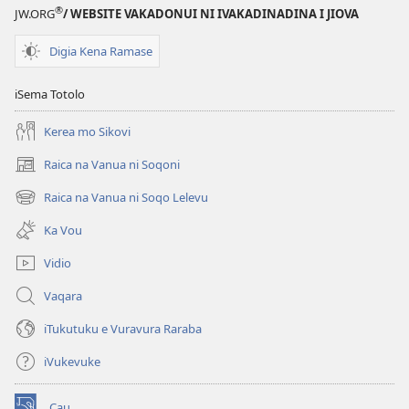
Dina
®
JW.ORG
/ WEBSITE VAKADONUI NI IVAKADINADINA I JIOVA
me
Baleta
Digia Kena Ramase
na
Bulibuli
iSema Totolo
Kerea mo Sikovi
Raica na Vanua ni Soqoni
(opens
new
Raica na Vanua ni Soqo Lelevu
(opens
window)
new
Ka Vou
window)
Vidio
Vaqara
iTukutuku e Vuravura Raraba
iVukevuke
Cau