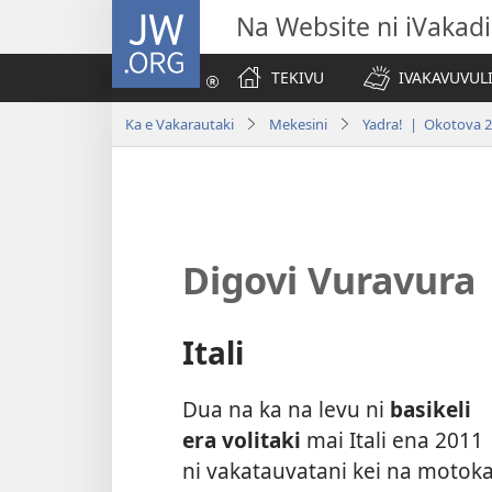
JW.ORG
Na Website ni iVakadi
TEKIVU
IVAKAVUVUL
Ka e Vakarautaki
Mekesini
Yadra! | Okotova 
Digovi Vuravura
Itali
Dua na ka na levu ni
basikeli
era volitaki
mai Itali ena 2011
ni vakatauvatani kei na motoka