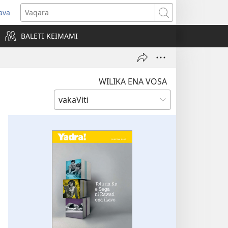
ava
pens
Vaqara
ew
BALETI KEIMAMI
ndow)
WILIKA ENA VOSA