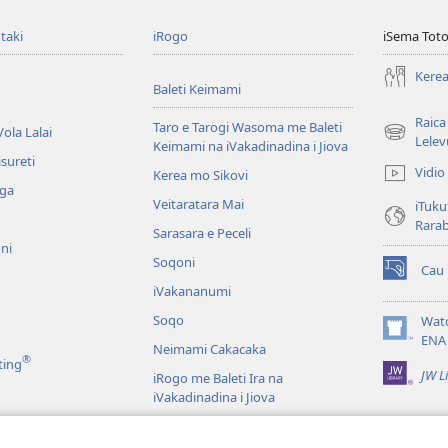
taki
iRogo
iSema Toto
Kerea
Baleti Keimami
Raica
Taro e Tarogi Wasoma me Baleti
ola Lalai
(opens
Lelev
Keimami na iVakadinadina i Jiova
new
sureti
Vidio
Kerea mo Sikovi
window)
aga
Veitaratara Mai
iTuku
Rara
Sarasara e Peceli
ni
Soqoni
Cau
(opens
iVakananumi
new
window)
Soqo
Wat
(opens
ENA
Neimami Cakacaka
new
®
ting
JW L
window)
iRogo me Baleti Ira na
iVakadinadina i Jiova
iVakadinadina i Jiova e Veiyasa i
Vuravura