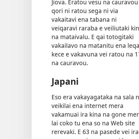
Jiova. Eratou vesu na cauravou
qori ni ratou sega ni via
vakaitavi ena tabana ni
veiqaravi raraba e veiliutaki ki
na mataivalu. E qai totogitaki
vakailavo na matanitu ena leq
kece e vakavuna vei ratou na 1
na cauravou.
Japani
Eso era vakayagataka na sala n
veikilai ena internet mera
vakamuai ira kina na gone me
lai coko tu ena so na Web site
rerevaki. E 63 na pasede vei ira