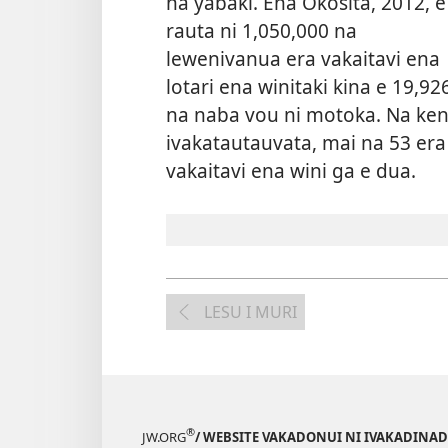
na yabaki. Ena Okosita, 2012, e
rauta ni 1,050,000 na
lewenivanua era vakaitavi ena
lotari ena winitaki kina e 19,92
na naba vou ni motoka. Na ke
ivakatautauvata, mai na 53 era
vakaitavi ena wini ga e dua.
LESU I MURI
®
JW.ORG
/ WEBSITE VAKADONUI NI IVAKADINADI