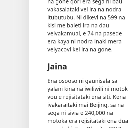
na gone qori era sega ni bau
vakasalataki vei ira na nodra
itubutubu. Ni dikevi na 599 na
kisi me baleti ira na dau
veivakamuai, e 74 na pasede
era kaya ni nodra inaki mera
veiyacovi kei ira na gone.
Jaina
Ena osooso ni gaunisala sa
yalani kina na iwiliwili ni moto
vou e rejisitataki ena siti. Kena
ivakaraitaki mai Beijing, sa na
sega ni sivia e 240,000 na
motoka era rejisitataki ena du