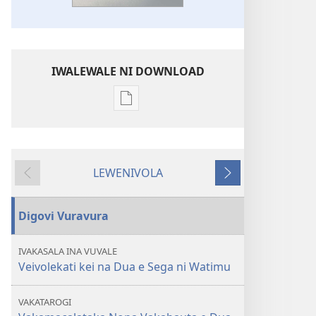
IWALEWALE NI DOWNLOAD
Sala
me
download
kina
LEWENIVOLA
na
LESU
TARAVA
ka
I
e
MURI
Digovi Vuravura
tabaki
YADRA!
IVAKASALA INA VUVALE
Tolu
Veivolekati kei na Dua e Sega ni Watimu
na
Ka
VAKATAROGI
e