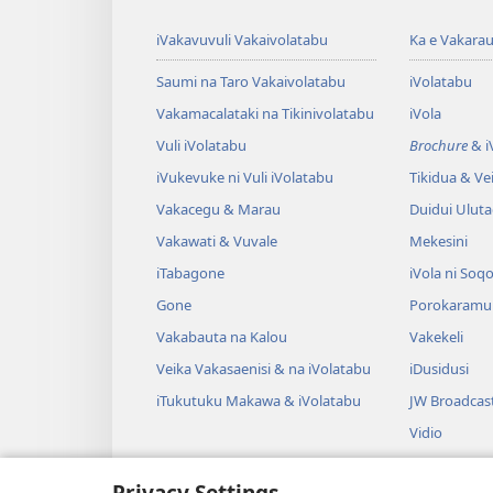
iVakavuvuli Vakaivolatabu
Ka e Vakarau
Saumi na Taro Vakaivolatabu
iVolatabu
Vakamacalataki na Tikinivolatabu
iVola
Vuli iVolatabu
Brochure
& iV
iVukevuke ni Vuli iVolatabu
Tikidua & Vei
Vakacegu & Marau
Duidui Ulut
Vakawati & Vuvale
Mekesini
iTabagone
iVola ni Soqo
Gone
Porokaramu
Vakabauta na Kalou
Vakekeli
Veika Vakasaenisi & na iVolatabu
iDusidusi
iTukutuku Makawa & iVolatabu
JW Broadcas
Vidio
iVakatagi
Privacy Settings