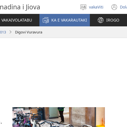
nadina i Jiova
vakaViti
Dol
Digia
(o
na
n
I VAKAIVOLATABU
KA E VAKARAUTAKI
IROGO
Vosa
wi
2013
Digovi Vuravura
.