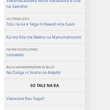
Vakamacalataka Nona Vakabauta e Dua
Sega
na Saenitisi
ni
Rawati
ULUTAGA LEVU
ena
Tolu na ka e Sega ni Rawati ena iLavo
iLavo
Ka mo Kila me Baleta na Manumanusoni
NA RAI NI IVOLATABU
Lomabibi
BULA VAKAIDEWADEWA SE BULI?
Na Daliga ni Vodre na
Katydid
SO TALE NA KA
Vakacava Keu Sagai?