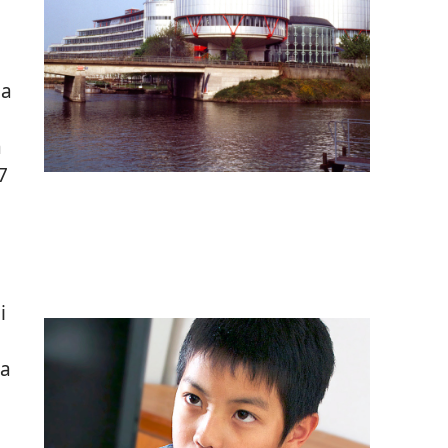
na
a
7
i
ra