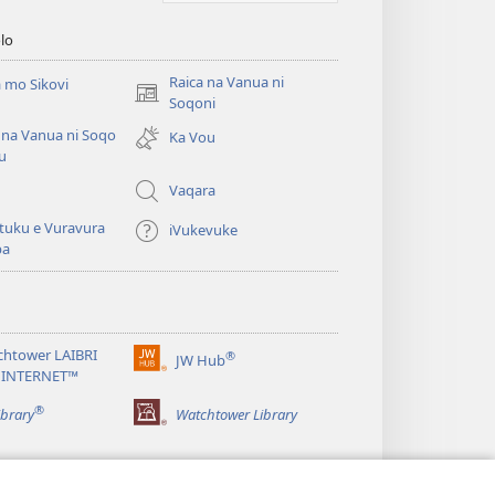
lo
Raica na Vanua ni
 mo Sikovi
(opens
Soqoni
new
 na Vanua ni Soqo
Ka Vou
window)
u
Vaqara
tuku e Vuravura
iVukevuke
ba
chtower LAIBRI
®
JW Hub
(opens
 INTERNET™
new
®
window)
ibrary
Watchtower Library