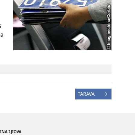
6
na
TARAVA
NA I JIOVA