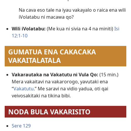
Na cava eso tale na iyau vakayalo o raica ena wili
iVolatabu ni macawa qo?
Wili iVolatabu:
(Me kua ni sivia na 4 na miniti)
Isi
12:1-10
GUMATUA ENA CAKACAKA
VAKAITALATALA
Vakarautaka na Vakatutu ni Vula Qo:
(15 min.)
Mera vakaitavi na vakarorogo, yavutaki ena
“
Vakatutu
.” Me saravi na vidio yadua, oti qai
veivosakitaki na tikina bibi.
NODA BULA VAKARISITO
Sere 129