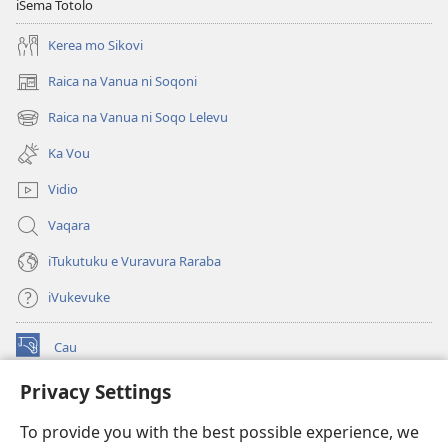
iSema Totolo
NA
CAKACAKA
Kerea mo Sikovi
VAKAITALATALA
Raica na Vanua ni Soqoni
(opens
Julai 2017
new
Raica na Vanua ni Soqo Lelevu
(opens
window)
new
Ka Vou
window)
Vidio
Vaqara
iTukutuku e Vuravura Raraba
iVukevuke
Cau
(opens
new
Privacy Settings
window)
Watchtower LAIBRI ENA INTERNET™
(opens
To provide you with the best possible experience, we
new
®