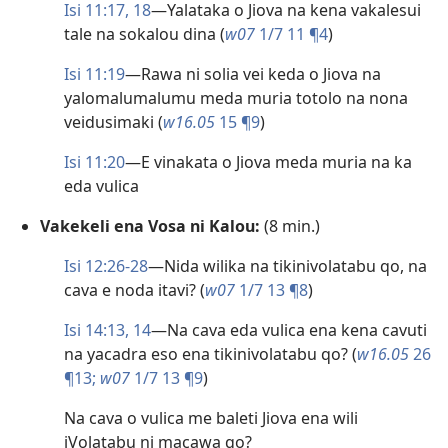
Isi 11:17, 18
​—Yalataka o Jiova na kena vakalesui
tale na sokalou dina (
w07
1/7 11 ¶4
)
Isi 11:19
​—Rawa ni solia vei keda o Jiova na
yalomalumalumu meda muria totolo na nona
veidusimaki (
w16.05
15 ¶9
)
Isi 11:20
​—E vinakata o Jiova meda muria na ka
eda vulica
Vakekeli ena Vosa ni Kalou:
(8 min.)
Isi 12:26-28
​—Nida wilika na tikinivolatabu qo, na
cava e noda itavi? (
w07
1/7 13 ¶8
)
Isi 14:13, 14
​—Na cava eda vulica ena kena cavuti
na yacadra eso ena tikinivolatabu qo? (
w16.05
26
¶13;
w07
1/7 13 ¶9
)
Na cava o vulica me baleti Jiova ena wili
iVolatabu ni macawa qo?