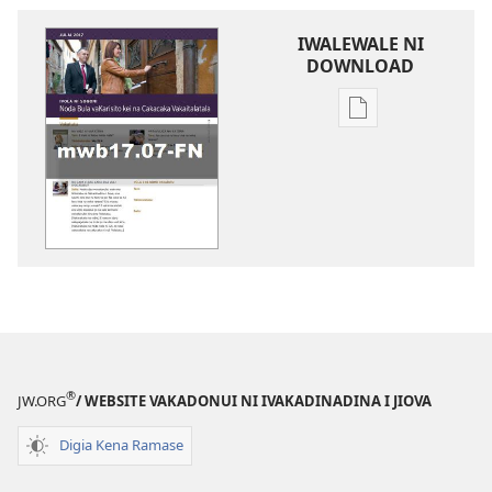
IWALEWALE NI
DOWNLOAD
Sala
me
download
kina
na
ka
e
tabaki
IVOLA
NI
SOQONI
®
JW.ORG
/ WEBSITE VAKADONUI NI IVAKADINADINA I JIOVA
NI
BULA
Digia Kena Ramase
VAKARISITO
KEI