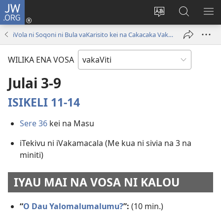
JW.ORG
Dolava
(opens
Veisautaka
Vaqara
VA
new
na
ena
NA
iVola ni Soqoni ni Bula vaKarisito kei na Cakacaka Vakaitalatala | Julai 2017
window)
Vosa
JW.ORG
LIS
WILIKA ENA VOSA
Julai 3-9
ISIKELI 11-14
Sere 36
kei na Masu
iTekivu ni iVakamacala (Me kua ni sivia na 3 na
miniti)
IYAU MAI NA VOSA NI KALOU
“
O Dau Yalomalumalumu?
”:
(10 min.)