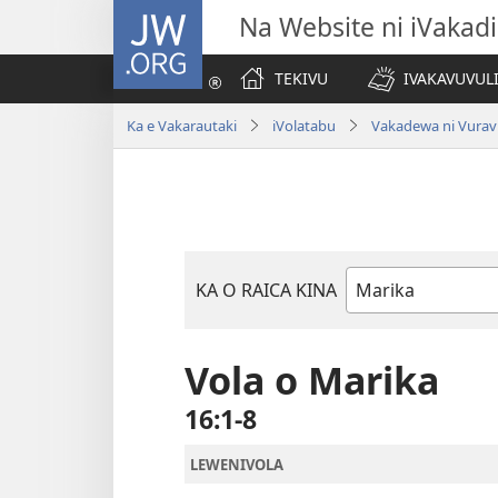
JW.ORG
Na Website ni iVakadi
TEKIVU
IVAKAVUVUL
Ka e Vakarautaki
iVolatabu
Vakadewa ni Vurav
KA O RAICA KINA
iVola
ena
iVolatabu
Vola o Marika
16:1-8
LEWENIVOLA