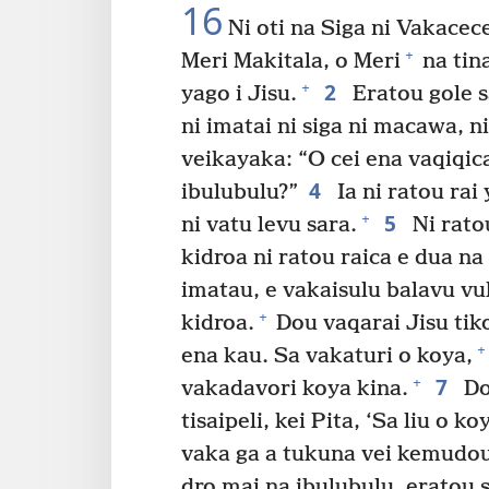
16
Ni oti na Siga ni Vakacec
+
Meri Makitala, o Meri
na tin
2
+
yago i Jisu.
Eratou gole s
ni imatai ni siga ni macawa, ni
veikayaka: “O cei ena vaqiqica
4
ibulubulu?”
Ia ni ratou rai 
5
+
ni vatu levu sara.
Ni ratou
kidroa ni ratou raica e dua n
imatau, e vakaisulu balavu vu
+
kidroa.
Dou vaqarai Jisu tik
+
ena kau. Sa vakaturi o koya,
7
+
vakadavori koya kina.
Do
tisaipeli, kei Pita, ‘Sa liu o koy
vaka ga a tukuna vei kemudou
dro mai na ibulubulu, eratou 