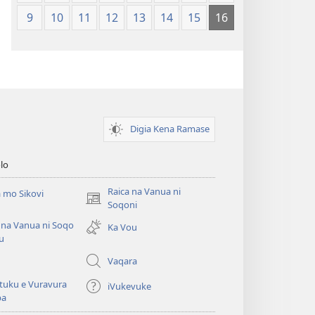
9
10
11
12
13
14
15
16
Digia Kena Ramase
lo
Raica na Vanua ni
 mo Sikovi
(opens
Soqoni
new
 na Vanua ni Soqo
Ka Vou
window)
u
Vaqara
tuku e Vuravura
iVukevuke
ba