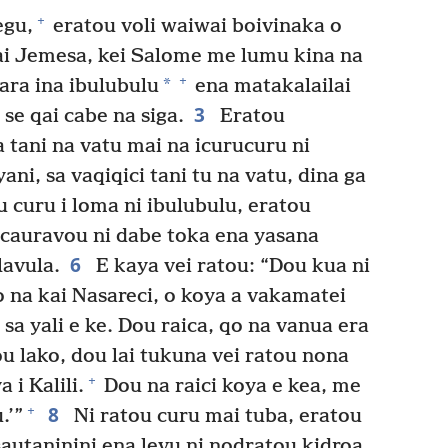
+
egu,
eratou voli waiwai boivinaka o
ai Jemesa, kei Salome me lumu kina na
+
*
ara ina ibulubulu
ena matakalailai
3
 se qai cabe na siga.
Eratou
 tani na vatu mai na icurucuru ni
yani, sa vaqiqici tani tu na vatu, dina ga
 curu i loma ni ibulubulu, eratou
a cauravou ni dabe toka ena yasana
6
lavula.
E kaya vei ratou: “Dou kua ni
o na kai Nasareci, o koya a vakamatei
sa yali e ke. Dou raica, qo na vanua era
u lako, dou lai tukuna vei ratou nona
+
a i Kalili.
Dou na raici koya e kea, me
8
+
.’”
Ni ratou curu mai tuba, eratou
sautaninini ena levu ni nodratou kidroa.