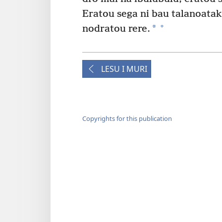
Eratou sega ni bau talanoatak
+
*
nodratou rere.
LESU I MURI
Copyrights for this publication