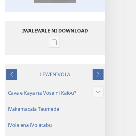
IWALEWALE NI DOWNLOAD
Sala
me
download
kina
LEWENIVOLA
na
LESU
TARAVA
ka
I
e
MURI
Cava e Kaya na Vosa ni Kalou?
Show
tabaki
more
iVolatabu-
iVakamacala Taumada
Vakadewa
ni
iVola ena iVolatabu
Vuravura
Vou