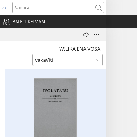
ava
pens
Vaqara
ew
BALETI KEIMAMI
ndow)
WILIKA ENA VOSA