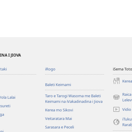
NA I JIOVA
taki
iRogo
iSema Toto
Kerea
Baleti Keimami
Raica
Taro e Tarogi Wasoma me Baleti
ola Lalai
(opens
Lelev
Keimami na iVakadinadina i Jiova
new
sureti
Vidio
Kerea mo Sikovi
window)
aga
Veitaratara Mai
iTuku
Rara
Sarasara e Peceli
ni