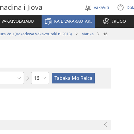
nadina i Jiova
vakaViti
Dol
Digia
(o
na
n
I VAKAIVOLATABU
KA E VAKARAUTAKI
IROGO
Vosa
wi
ura Vou (Vakadewa Vakavoutaki ni 2013)
Marika
16
Wase