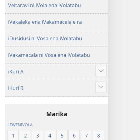
Veitaravi ni iVola ena iVolatabu
iVakaleka ena iVakamacala e ra
iDusidusi ni Vosa ena iVolatabu
iVakamacala ni Vosa ena iVolatabu
iKuri A
Show
more
iKuri B
Show
more
Marika
LEWENIVOLA
1
2
3
4
5
6
7
8