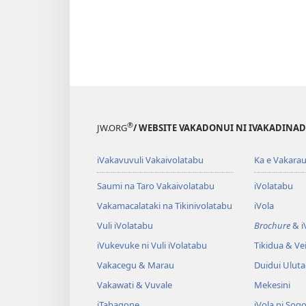
®
JW.ORG
/ WEBSITE VAKADONUI NI IVAKADINADI
iVakavuvuli Vakaivolatabu
Ka e Vakarau
Saumi na Taro Vakaivolatabu
iVolatabu
Vakamacalataki na Tikinivolatabu
iVola
Vuli iVolatabu
Brochure
& iV
iVukevuke ni Vuli iVolatabu
Tikidua & Vei
Vakacegu & Marau
Duidui Ulut
Vakawati & Vuvale
Mekesini
iTabagone
iVola ni Soqo