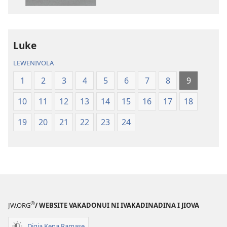
ka
e
tabaki
iVolatabu-
Luke
Vakadewa
LEWENIVOLA
ni
Vuravura
1
2
3
4
5
6
7
8
9
Vou
10
11
12
13
14
15
16
17
18
19
20
21
22
23
24
®
JW.ORG
/ WEBSITE VAKADONUI NI IVAKADINADINA I JIOVA
Digia Kena Ramase