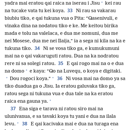
+
yadra mai eratou qai raica na iserau i Jisu
kei rau
33
na tucake vata tu kei koya.
Ni rau sa vakarau
biubiu tiko, e qai tukuna vua o Pita: “Qasenivuli, e
vinaka dina na nodatou tiko e ke. Me keitou birika
mada e tolu na valelaca, e dua me nomuni, dua me
nei Mosese, dua me nei Ilaija,” ia a sega ni kila na ka e
34
tukuna tiko.
Ni se vosa tiko ga, e kumukumuni
mai na o qai vakaruguti ratou. Dua na ka nodratou
35
rere ni sa solegi ratou.
E qai rogo mai na o e dua
+
na domo
e kaya: “Qo na Luvequ, o koya e digitaki.
+
+
36
Dou rogoci koya.”
Ni vosa mai na domo ya sa
tiko duadua ga o Jisu. Ia eratou galuvaka tiko ga,
ratou sega ni tukuna vua e dua tale na ka eratou
+
raica ena gauna ya.
37
Ena siga e tarava ni ratou siro mai na
ulunivanua, e sa tavaki koya tu yani e dua na ilala
+
38
levu.
E qai kacivaka mai e dua na turaga ena