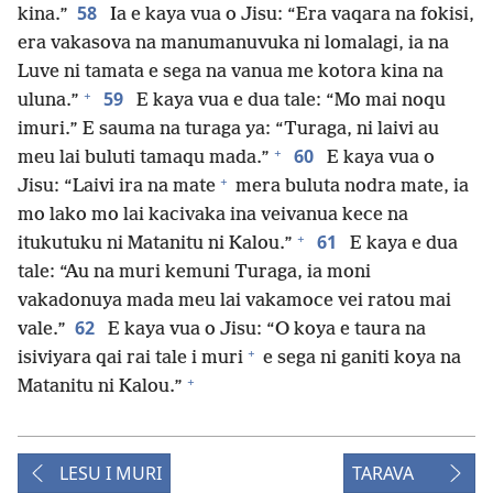
58
kina.”
Ia e kaya vua o Jisu: “Era vaqara na fokisi,
era vakasova na manumanuvuka ni lomalagi, ia na
Luve ni tamata e sega na vanua me kotora kina na
+
59
uluna.”
E kaya vua e dua tale: “Mo mai noqu
imuri.” E sauma na turaga ya: “Turaga, ni laivi au
+
60
meu lai buluti tamaqu mada.”
E kaya vua o
+
Jisu: “Laivi ira na mate
mera buluta nodra mate, ia
mo lako mo lai kacivaka ina veivanua kece na
+
61
itukutuku ni Matanitu ni Kalou.”
E kaya e dua
tale: “Au na muri kemuni Turaga, ia moni
vakadonuya mada meu lai vakamoce vei ratou mai
62
vale.”
E kaya vua o Jisu: “O koya e taura na
+
isiviyara qai rai tale i muri
e sega ni ganiti koya na
+
Matanitu ni Kalou.”
LESU I MURI
TARAVA