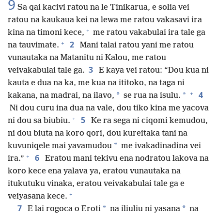
9
Sa qai kacivi ratou na le Tinikarua, e solia vei
ratou na kaukaua kei na lewa me ratou vakasavi ira
+
kina na timoni kece,
me ratou vakabulai ira tale ga
+
2
na tauvimate.
Mani talai ratou yani me ratou
vunautaka na Matanitu ni Kalou, me ratou
3
veivakabulai tale ga.
E kaya vei ratou: “Dou kua ni
kauta e dua na ka, me kua na ititoko, na taga ni
+
4
*
*
kakana, na madrai, na ilavo,
se rua na isulu.
Ni dou curu ina dua na vale, dou tiko kina me yacova
+
5
ni dou sa biubiu.
Ke ra sega ni ciqomi kemudou,
ni dou biuta na koro qori, dou kureitaka tani na
*
kuvuniqele mai yavamudou
me ivakadinadina vei
+
6
ira.”
Eratou mani tekivu ena nodratou lakova na
koro kece ena yalava ya, eratou vunautaka na
itukutuku vinaka, eratou veivakabulai tale ga e
+
veiyasana kece.
7
*
*
E lai rogoca o Eroti
na iliuliu ni yasana
na