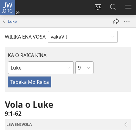
JW.ORG
Dolava
(opens
Veisautaka
Vaqara
VA
new
na
ena
NA
Luke
window)
Vosa
JW.ORG
LIS
WILIKA ENA VOSA
KA O RAICA KINA
Wase
iVola
ena
iVolatabu
Vola o Luke
9:1-62
LEWENIVOLA